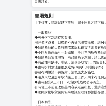
作者簡介
姓名：魚豊
從小對繪畫有強大的興趣，中學時受到《爆漫王》
在週刊少年マガジン新人漫畫賞中入選佳作後，2
知識渴望與傳承。
榮獲第26回手塚治虫文化賞，是史上最年輕的得
譯者簡介
姓名：平川遊佐
自由譯者。
賣場規則
【下標前，請詳閱以下事項，完全同意才請下標
［一般商品］
◆有任何問題請聯繫客服。
用評價溝通者，日後將不再提供購書服務，請另
◆預購商品的出貨時間依出版社供貨情形會有所
◆不同月份商品可一起結帳，等訂單內所有商品
◆預購商品皆無現貨，商品圖為示意圖，請以實