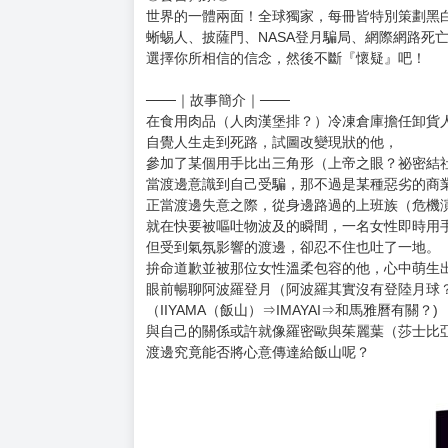
購買評價限制
使用超商取貨付款：負評≦1分 超商未取貨≦1
手塚治虫文化賞大賞，史上最年輕得獎者魚豊
繼《地。—關於地球的運動—》，再次獻上撼動
這次要用「戀愛」x「陰謀論」顛覆世界！
「這個世界上，大概不存在什麼陰謀論。
有的只是巨大的不安和微小的偶然罷了。」
◎套書獨家◎
世界的一體兩面！全球獨家，每冊皆特別策劃黑
蜥蜴人、披薩門、NASA登月騙局、網際網路死
選擇你所相信的信念，然後不斷『懷疑』吧！
───｜故事簡介｜───
在食用肉品（人肉漢堡排？）冷凍倉庫擔任卸貨
自覺人生走到死路，試圖改變現狀的他，
參加了某個用手比出三角形（上帝之眼？祕密結
當渡邊意識到自己受騙，那不過是某種惡劣的商
正當渡邊失意之際，從身邊路過的上班族（危機演員Cr
就在快要被嘔吐物波及的瞬間，一名女性即時用