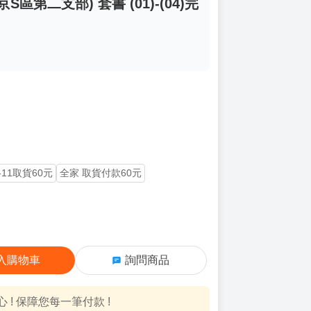
區第二支部) 套書 (01)-(04)完
-11取貨60元
全家 取貨付款60元
入購物車
詢問商品
! 保障您每一筆付款 !