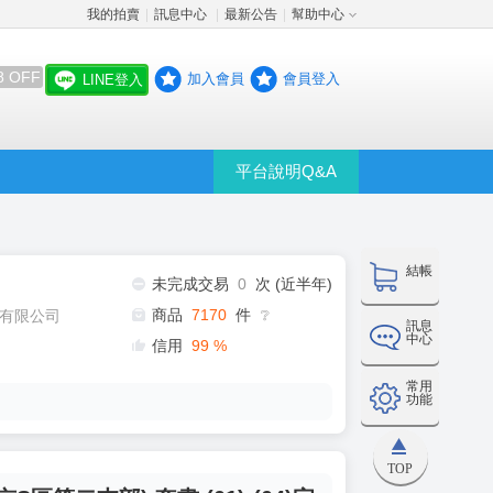
我的拍賣
訊息中心
最新公告
幫助中心
│
│
│
8 OFF
加入會員
會員登入
LINE登入
平台說明Q&A
結帳
未完成交易
0
次 (近半年)
商品
7170
件
有限公司
❔
訊息
中心
信用
99
%
常用
功能
TOP