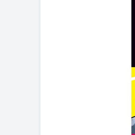
但受到氣氛影響的渡邊，卻忍不住也吐了一地。
拚命道歉並被那位女性溫柔包容的他，心中萌生出
眼前暢聊阿波羅登月（阿波羅其實沒有登陸月球
（IIYAMA（飯山）⇒IMAYAI⇒和馬雅曆有關？)
與自己的關係或許就像羅密歐與茱麗葉（莎士比
渡邊究竟能否將心意傳達給飯山呢？