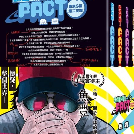
某種想法──
？）計畫、學歷高、家教好的女性飯山，
亞另有其人？）吧。