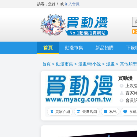
訪客，您好！
或
加入會員
首頁
動漫市集
新品預購
下殺
首頁
>
動漫市集
>
漫畫/輕小說
>
漫畫
>
其他類型
買動漫
上次
賣家
會員
賣家介紹
去逛店鋪
私訊
收藏