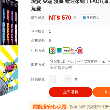
現貨 尖端 漫畫 歡迎來到！FACT(東京S
魚豊
NT$
570
商品價格
元
詢問商品
刊登數量
1
銷售總數
0
付款方式
宅配/快遞100元
7-11取貨付款60元
7
取貨方式
全家 取貨60元
-
+
購買數量
件
立即購買
加
買動漫安心保證
款項由銀行委託管才安心 