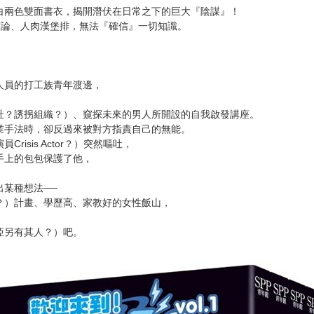
次 未完成交易≦1次 （近半年）
信念之作！
白兩色雙面書衣，揭開潛伏在日常之下的巨大『陰謀』！
亡論、人肉漢堡排，無法『確信』一切知識。
人員的打工族青年渡邊，
社？誘拐組織？）、窺探未來的男人所開設的自我啟發講座。
業手法時，卻反過來被對方指責自己的無能。
isis Actor？）突然嘔吐，
手上的包包保護了他，