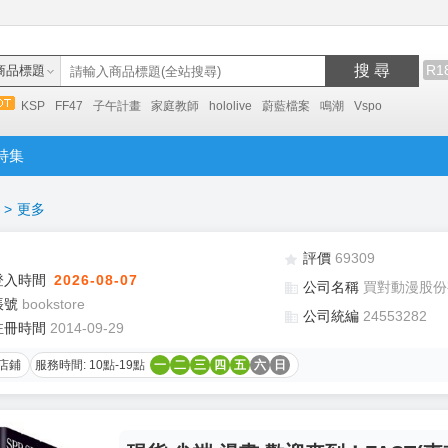
搜 尋
R1
商品標題
KSP
FF47
子午計畫
家庭教師
hololive
蔚藍檔案
鳴潮
Vspo
特集
>
更多
評價
69309
登入時間
2026-08-07
公司名稱
買對動漫股份
帳號
bookstore
公司統編
24553282
註冊時間
2014-09-29
店鋪
服務時間: 10點-19點
一
二
三
四
五
六
日