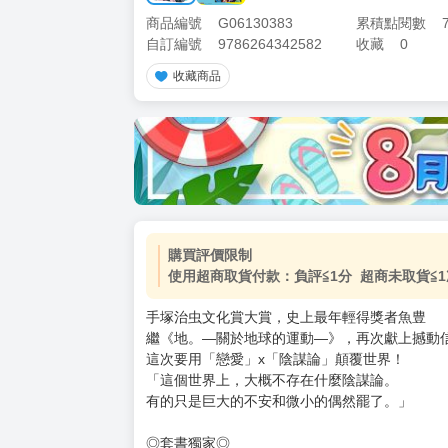
商品編號
G06130383
累積點閱數
自訂編號
9786264342582
收藏
0
收藏商品
加價購
( 共
1
件商品 )
(加購品) 買動漫★《$15元-
-
+