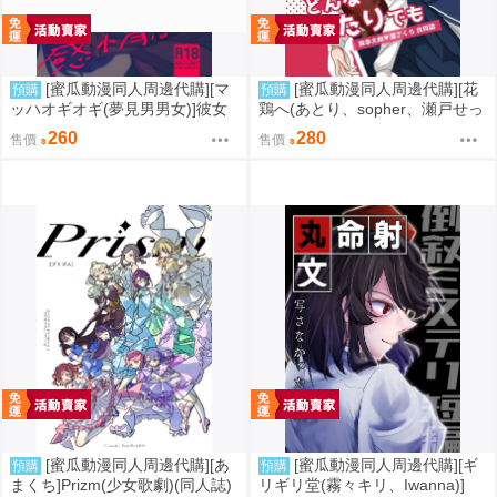
[蜜瓜動漫同人周邊代購][マ
[蜜瓜動漫同人周邊代購][花
預購
預購
ッハオギオギ(夢見男男女)]彼女
鶏へ(あとり、sopher、瀬戸せっ
にはセンチメンタルなんて感情
と)]【小説】たとえどんなふたり
260
280
售價
售價
はない(同人誌)
でも(同人誌)
[蜜瓜動漫同人周邊代購][あ
[蜜瓜動漫同人周邊代購][ギ
預購
預購
まくち]Prizm(少女歌劇)(同人誌)
リギリ堂(霧々キリ、Iwanna)]