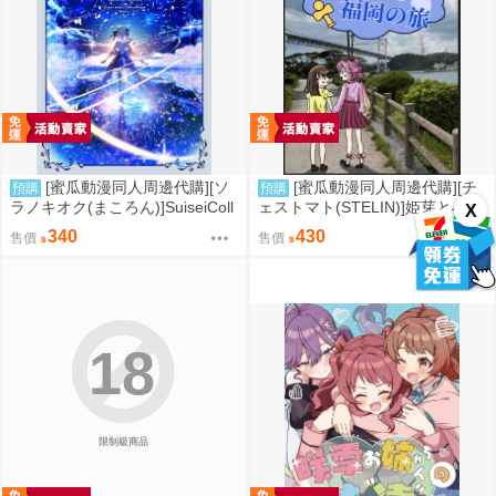
[蜜瓜動漫同人周邊代購][ソ
[蜜瓜動漫同人周邊代購][チ
預購
預購
ラノキオク(まころん)]SuiseiColl
ェストマト(STELIN)]姫芽と小鈴
X
ection(Hololive)(同人誌)
の福岡の旅~【特典付】(LoveLiv
340
430
售價
售價
e蓮ノ空女学院スクールアイドル
クラブ、LoveLive)(同人誌)
18
限制級商品