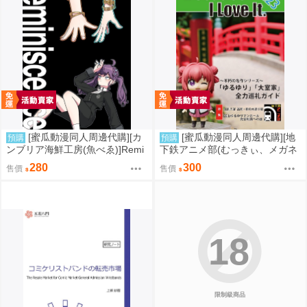
[蜜瓜動漫同人周邊代購][カ
[蜜瓜動漫同人周邊代購][地
預購
預購
ンブリア海鮮工房(魚べゑ)]Remi
下鉄アニメ部(むっきぃ、メガネ
niscence(學園偶像大師)(同人誌)
リ、みなせ、K /他)]ゆるゆり・
280
300
售價
售價
大室家全力巡礼ガイド Because
I Love It. No.23(同人誌)
18
限制級商品