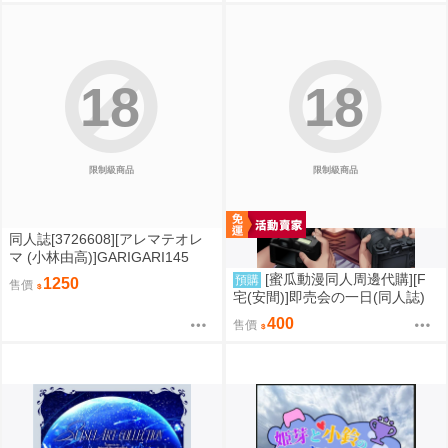
18
18
限制級商品
限制級商品
同人誌[3726608][アレマテオレ
マ (小林由高)]GARIGARI145
【特典】 (蔚藍檔案)
[蜜瓜動漫同人周邊代購][F
預購
1250
售價
宅(安間)]即売会の一日(同人誌)
400
售價