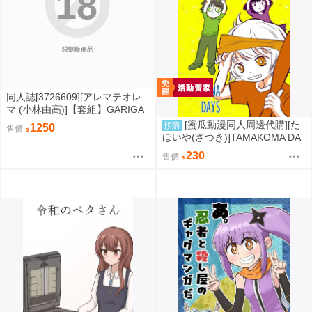
18
限制級商品
同人誌[3726609][アレマテオレ
マ (小林由高)]【套組】GARIGA
RI145 (蔚藍檔案)
[蜜瓜動漫同人周邊代購][た
預購
1250
售價
ほいや(さつき)]TAMAKOMA DA
YS(同人誌)
230
售價