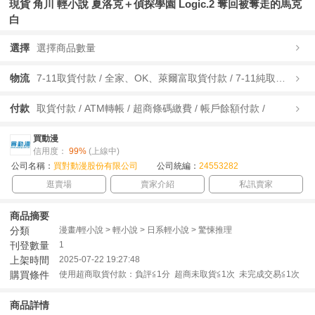
現貨 角川 輕小說 夏洛克＋偵探學園 Logic.2 奪回被奪走的馬克
白
選擇
選擇商品數量
物流
7-11取貨付款 / 全家、OK、萊爾富取貨付款 / 7-11純取貨 / 全家、OK、萊爾富純取貨 / 宅配/快遞 /
付款
取貨付款 / ATM轉帳 / 超商條碼繳費 / 帳戶餘額付款 /
買動漫
信用度：
99%
(上線中)
公司名稱：
買對動漫股份有限公司
公司統編：
24553282
逛賣場
賣家介紹
私訊賣家
商品摘要
分類
漫畫/輕小說 > 輕小說 > 日系輕小說 > 驚悚推理
刊登數量
1
上架時間
2025-07-22 19:27:48
購買條件
使用超商取貨付款：負評≦1分 超商未取貨≦1次 未完成交易≦1次
商品詳情