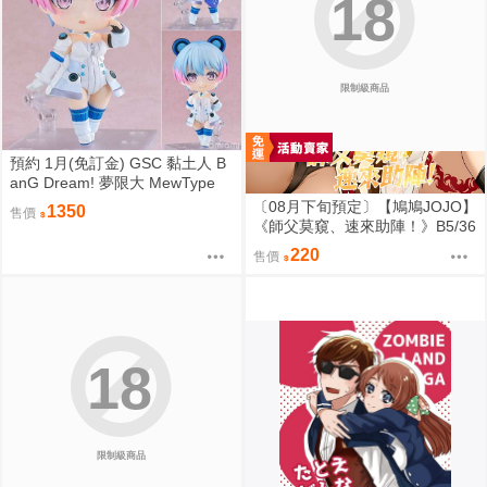
18
限制級商品
預約 1月(免訂金) GSC 黏土人 B
anG Dream! 夢限大 MewType
峰月律
〔08月下旬預定〕【鳩鳩JOJO】
1350
售價
《師父莫窺、速來助陣！》B5/36
P黑白內頁/繁體中文/無修正⬢黑
220
售價
市兔－鳩DEVIL部 (parody: 絕區
零 ゼンゼロ Zenless Zone Zero
ZZZ) FF47
18
限制級商品