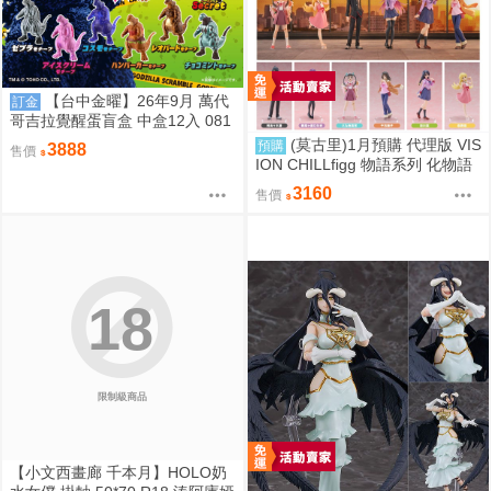
【台中金曜】26年9月 萬代
訂金
哥吉拉覺醒蛋盲盒 中盒12入 081
2
(莫古里)1月預購 代理版 VIS
預購
3888
售價
ION CHILLfigg 物語系列 化物語
中盒 BOX6入 免訂金
3160
售價
18
限制級商品
【小文西畫廊 千本月】HOLO奶