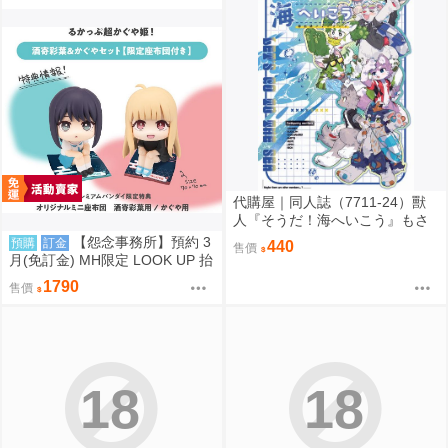
代購屋｜同人誌（7711-24）獸
人『そうだ！海へいこう』もさ
パラレルワールド
【怨念事務所】預約 3
預購
訂金
440
售價
月(免訂金) MH限定 LOOK UP 抬
頭 超時空輝耀姬 輝耀&酒寄彩葉
1790
售價
套組附特典 0816
18
18