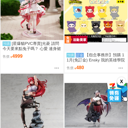
[星爆貓PVC專賣]光菱 請問
預購
今天要來點兔子嗎？ 心愛 連身裙
Ver. 預計2027/08到貨
【怨念事務所】預購 1
預購
訂金
4999
售價
1月(免訂金) Ensky 我的英雄學院
Q版動物裝珠鍊布偶吊飾 娃娃 第
480
售價
2彈 9款分售 0816
X