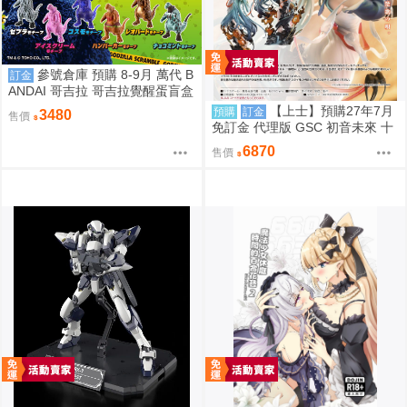
參號倉庫 預購 8-9月 萬代 B
訂金
ANDAI 哥吉拉 哥吉拉覺醒蛋盲盒
中盒12入 812超取免訂
【上士】預購27年7月
預購
訂金
3480
售價
免訂金 代理版 GSC 初音未來 十
面埋伏Ver. 1/7 再版
6870
售價