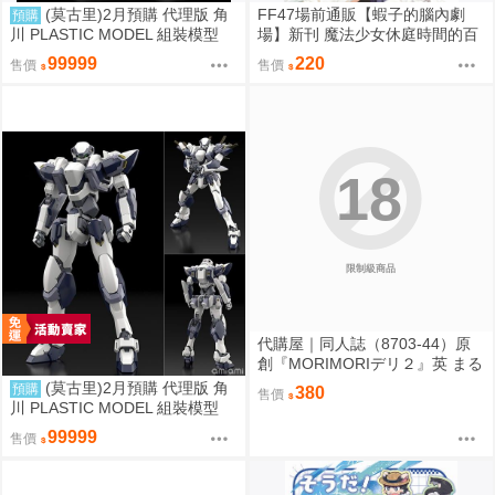
(莫古里)2月預購 代理版 角
FF47場前通販【蝦子的腦內劇
預購
川 PLASTIC MODEL 組裝模型
場】新刊 魔法少女休庭時間的百
驚爆危機 1/48 強弩兵 特別套組
合花藝2 魔法少女的魔女裁判 蝦
99999
220
售價
售價
免訂金
子 Ebiko［箱庭交響曲-通販］
18
限制級商品
代購屋｜同人誌（8703-44）原
創『MORIMORIデリ２』英 まる
てん丼
(莫古里)2月預購 代理版 角
預購
380
售價
川 PLASTIC MODEL 組裝模型
驚爆危機 1/48 強弩兵 一般版 免
99999
售價
訂金