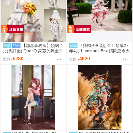
【怨念事務所】預約 4
《豬帽子✬免訂金》預購27
預購
訂金
預購
月(免訂金) QuesQ 萊莎的鍊金工
年4月 Luminous Box 請問您今天
房 萊莎琳 斯托特 婚紗禮服Ver 1/
要來點兔子嗎？ 心愛 禮服Ver 1/
5280
4920
售價
售價
7 1025
7 0906