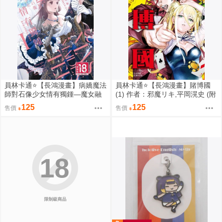
員林卡通⭐️【長鴻漫畫】病嬌魔法
員林卡通⭐️【長鴻漫畫】賭博國
師對石像少女情有獨鍾—魔女融
(1) 作者：邪魔リキ,平岡滉史 (附
化在愛徒的熱吻裡 1作者：セキ
尼采書套)
125
125
售價
售價
モリ,クレイン (附尼采書套)
18
限制級商品