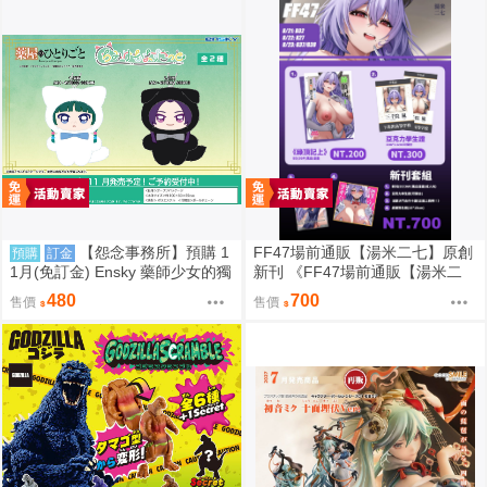
【怨念事務所】預購 1
FF47場前通販【湯米二七】原創
預購
訂金
1月(免訂金) Ensky 藥師少女的獨
新刊 《FF47場前通販【湯米二
語 Q版動物裝珠鍊布偶吊飾 娃娃
七】原創新刊 《綠鼎記上（下
480
700
售價
售價
2款分售 0816
略）》 壓克力磁吸滑軌學生證 感
謝簽名板トミー27 ［箱庭交響
曲-通販］》 壓克力磁吸滑軌學生
證 簽感謝簽名板トミー27 ［箱庭
交響曲-通販］