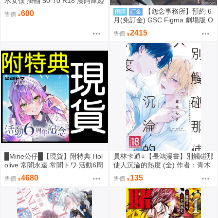
水女僕 掛軸 50*70 R18 湊阿庫婭
阿夸 沙花叉 虎鯨 雪花菈米 塞萊
【怨念事務所】預約 6
預購
訂金
600
售價
希·法娜 Fauna 白銀諾艾爾 團長
月(免訂金) GSC Figma 劇場版 O
獅白牡丹 拉歐拉 Raora 粉豹 暮
VERLORD 聖王國篇 雅兒貝德 0
2415
售價
娜·惑星諾瓦 Moona【FF47場前
913
預購】{宅即門}
█Mine公仔█【現貨】附特典 Hol
員林卡通⭐️【長鴻漫畫】別觸碰那
olive 常闇永遠 常闇トワ 活動6周
使人沉淪的熱度 (全) 作者：青木
年記念 六週年 紀念 套組 立牌 外
らき (附尼采書套)
4680
135
售價
售價
套