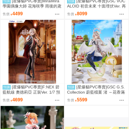
[星爆貓PVC專賣]MiraiMira
[星爆貓PVC專賣]GSC VOC
預購
預購
學園偶像大師 花海咲季 雨後的鳶
ALOID 初音未來 十面埋伏Ver. 再
尾花 特訓前Ver. 1/7 預計2027/07
版 預計2027/10到貨
4499
8099
售價
售價
到貨
[星爆貓PVC專賣]F:NEX 碧
[星爆貓PVC專賣]GSC G.S.
預購
預購
藍航線 奧德莉亞 正裝Ver. 1/7 預
Collection 蔚藍檔案 渚 ～花香滿
計2027/06到貨
溢的微笑～ 預計2027/12到貨
4699
5599
售價
售價