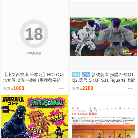
18
限制級商品
【小文西畫廊 千本月】HOLO奶
參號倉庫 預購27年Q1-
預購
訂金
水女僕 桌墊+掛軸 (兩種都要組
Q2 萬代 S.H.F S.H.Figuarts 七龍
合) 桌墊 滑鼠墊 70*40 掛軸 50*7
珠 FULL POWER 弗力札 戰損版
1000
2280
售價
售價
0 R18【FF47場前預購】{宅即
門}