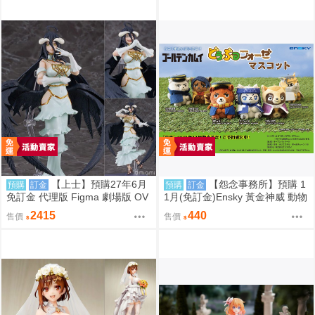
【上士】預購27年6月
【怨念事務所】預購 1
預購
訂金
預購
訂金
免訂金 代理版 Figma 劇場版 OV
1月(免訂金)Ensky 黃金神威 動物
ERLORD 聖王國篇 雅兒貝德 0
模樣坐姿娃吊飾 布偶 第1彈 6款
2415
440
售價
售價
分售 三次再販 0816