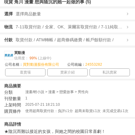
現貨 角川 漫畫 想與陰沉的她一起做的事 (5)
選擇
選擇商品數量
物流
7-11取貨付款 / 全家、OK、萊爾富取貨付款 / 7-11純取貨 / 全家、OK、萊爾富純取貨 / 宅配/快遞 /
付款
取貨付款 / ATM轉帳 / 超商條碼繳費 / 帳戶餘額付款 /
買動漫
信用度：
99%
(上線中)
公司名稱：
買對動漫股份有限公司
公司統編：
24553282
逛賣場
賣家介紹
私訊賣家
商品摘要
分類
漫畫/輕小說 > 漫畫 > 戀愛故事 > 男性向
刊登數量
1
上架時間
2025-07-21 18:21:10
購買條件
使用超商取貨付款：負評≦1分 超商未取貨≦1次 未完成交易≦1次
商品詳情
★陰沉而難以接近的女孩，與她之間的校園日常喜劇！