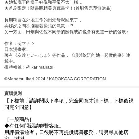
★她私底下的樣子好像和平常不太一樣…
★首刷限定！隨書贈精美典藏書卡！(首刷售完即無贈品)
長期獨自在外地工作的田畑母親回來了，
與姊姊之間卻瀰漫著緊張的氣氛…!?
另一方面，田畑與佐佐木同學的關係或許也會有更進一步的發展♪
作者：碇マナツ
日本漫畫家。
著有《友達といっしょ》等作品，《想與陰沉的她一起做的事》連
載中。
推特帳號：@ikarimanatu
©Manatsu Ikari 2024 / KADOKAWA CORPORATION
賣場規則