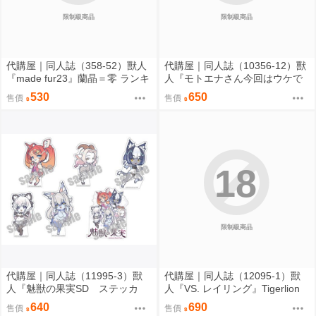
限制級商品
限制級商品
代購屋｜同人誌（358-52）獸人
代購屋｜同人誌（10356-12）獸
『made fur23』蘭晶＝零 ランキ
人『モトエナさん今回はウケで
チ 096
お願いします！！』まだら模様
530
650
售價
售價
まんだら亭
18
限制級商品
代購屋｜同人誌（11995-3）獸
代購屋｜同人誌（12095-1）獸
人『魅獣の果実SD ステッカ
人『VS. レイリング』Tigerlion
ー』KEYAKI Hobby rig-pa2026
Moikana GRRRCOMICS-TG
640
690
售價
售價
KEYAKI Hobby