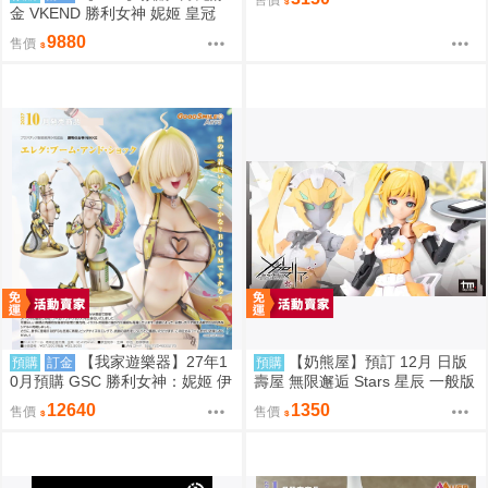
金 VKEND 勝利女神 妮姬 皇冠
榮耀之花 1/4 附特典 1025
9880
售價
【我家遊樂器】27年1
【奶熊屋】預訂 12月 日版
預購
訂金
預購
0月預購 GSC 勝利女神：妮姬 伊
壽屋 無限邂逅 Stars 星辰 一般版
萊格：BOOM與驚嚇 1/4完成品
組裝模型 0816
12640
1350
售價
售價