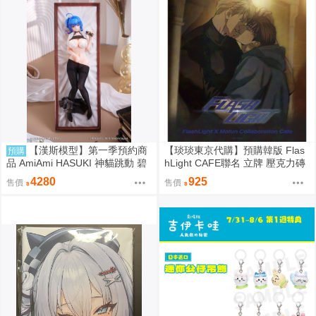
【漢斯模型】第一季預約商
【琰琰東京代購】預購韓版 Flas
預購
品 AmiAmi HASUKI 神貓跳動 碧
hLight CAFE聯名 立牌 壓克力磚
藍航線 聖路易斯 抱枕圖原畫 1/6
小卡 19R 明信片組 插圖卡組 收
4280
925
售價
售價
PVC
藏冊 艾倫 有鎮