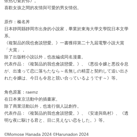
依然心繫於你》。
喜歡女孩之間的友情與可愛的男女情侶。
原作：榛名丼
日本靜岡縣靜岡市出身的小說家，畢業於東海大學文學院日本文學
系。
《複製品的我也會談戀愛。》一書獲得第二十九屆電擊小說大賞
「大賞」，
除了出版輕小說以外，也改編成同名漫畫。
代表作品：《複製品的我也會談戀愛。》、《悪役令嬢と悪役令息
が、出逢って恋に落ちたなら～名無しの精霊と契約して追い出さ
れた令嬢は、今日も令息と競い合っているようです～》等。
角色原案：raemz
在日本東京活動中的插畫家。
除了商業活動以外，也進行個人誌創作。
代表作品：《複製品的我也會談戀愛。》、《安達與島村》、《透
明な夜に駆ける君と、目に見えない恋をした。》等。
©Momose Hanada 2024 ©Harunadon 2024