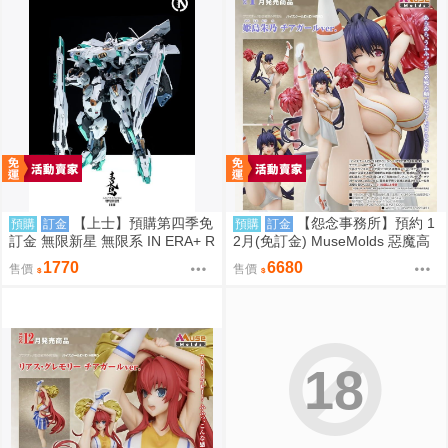
【上士】預購第四季免
【怨念事務所】預約 1
預購
訂金
預購
訂金
訂金 無限新星 無限系 IN ERA+ R
2月(免訂金) MuseMolds 惡魔高
MD 青鳶 組裝模型 0812
校 姫島朱乃 啦啦隊Ver 1/6 0906
1770
6680
售價
售價
18