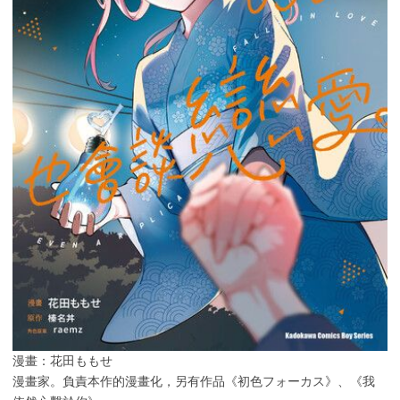
漫畫：花田ももせ
漫畫家。負責本作的漫畫化，另有作品《初色フォーカス》、《我