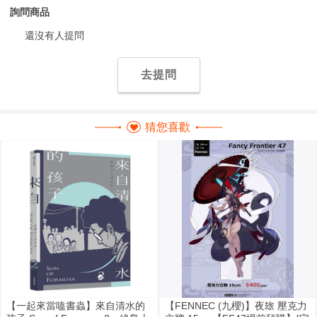
詢問商品
還沒有人提問
去提問
猜您喜歡
【一起來當嗑書蟲】來自清水的
【FENNEC (九櫻)】夜玈 壓克力