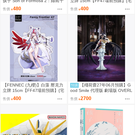
孩子 Son of Formosa 2：綠島十
立牌 15cm【FF47場前預購】{宅
年
即門}
480
400
售價
售價
【FENNEC (九櫻)】白藻 壓克力
【殘荷齋27年06月預購】G
預購
立牌 15cm【FF47場前預購】{宅
ood Smile 代理版 劇場版 OVERL
即門}
ORD 聖王國篇 雅兒貝德 figma
400
2700
售價
售價
可動 0917