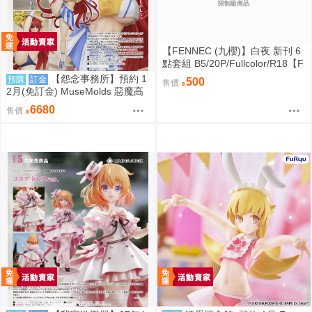
限制級商品
【FENNEC (九櫻)】白夜 新刊 6
點套組 B5/20P/Fullcolor/R18【F
F47場前預購】{宅即門}
【怨念事務所】預約 1
預購
訂金
500
售價
2月(免訂金) MuseMolds 惡魔高
校 莉雅絲 啦啦隊Ver 1/6 0906
6680
售價