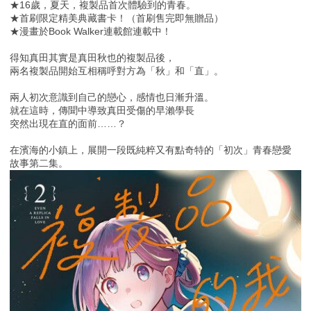
★16歲，夏天，複製品首次體驗到的青春。
★首刷限定精美典藏書卡！（首刷售完即無贈品）
★漫畫於Book Walker連載館連載中！
得知真田其實是真田秋也的複製品後，
兩名複製品開始互相稱呼對方為「秋」和「直」。
兩人初次意識到自己的戀心，感情也日漸升溫。
就在這時，傳聞中導致真田受傷的早瀨學長
突然出現在直的面前……？
在濱海的小鎮上，展開一段既純粹又有點奇特的「初次」青春戀愛
故事第二集。