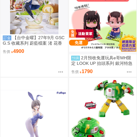
【台中金曜】27年9月 GSC
訂金
免運
G.S 收藏系列 蔚藍檔案 渚 花香
微笑 1/7 0923
4900
售價
2月預收免運玩具e哥MH限
預購
定 LOOK UP 抬頭系列 銀河特急
大道寺朱音 岩男鐵多 坐墊特典套
1790
售價
組 代理85273