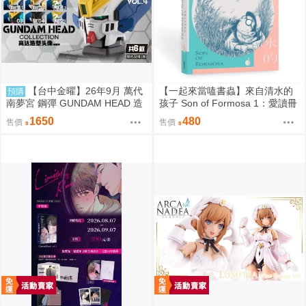
【台中金曜】26年9月 萬代
【一起來當嗑書蟲】來自清水的
預購
南夢宮 鋼彈 GUNDAM HEAD 造
孩子 Son of Formosa 1：愛讀冊
型頭像 第四彈 盲盒 中盒6入 081
的少年
1650
480
售價
售價
4