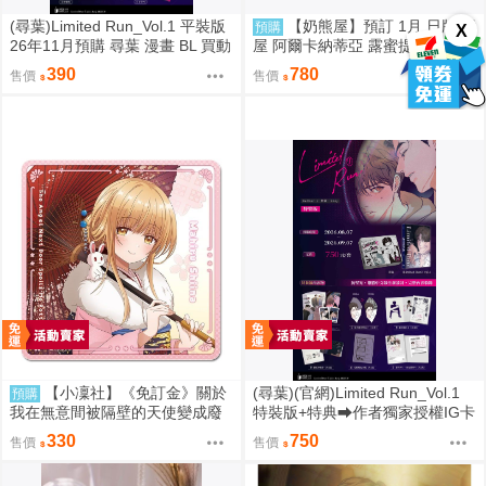
(尋葉)Limited Run_Vol.1 平裝版
【奶熊屋】預訂 1月 日版 壽
預購
X
26年11月預購 尋葉 漫畫 BL 買動
屋 阿爾卡納蒂亞 露蜜提雅 First
漫
Engage 一般版 組裝模型 0816
390
780
售價
售價
【小凜社】《免訂金》關於
(尋葉)(官網)Limited Run_Vol.1
預購
我在無意間被隔壁的天使變成廢
特裝版+特典⮕作者獨家授權IG卡
柴這件事2 椎名真晝 新年 萬聖節
*1、作者獨家授權透卡*1(9/7預購
330
750
售價
售價
紅葉 聖誕節 杯墊
結束後將不提供) 26年11月預購
尋葉 漫畫特裝版 BL 買動漫