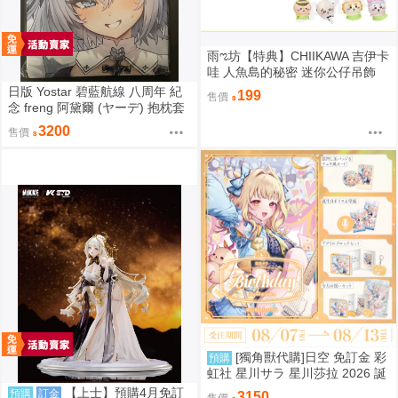
雨ಌ坊【特典】CHIIKAWA 吉伊卡
哇 人魚島的秘密 迷你公仔吊飾
（吉伊、小八、烏薩奇、小桃、
日版 Yostar 碧藍航線 八周年 紀
199
售價
栗子、師傅、古本、獅薩）
念 freng 阿黛爾 (ヤーデ) 抱枕套
C108
3200
售價
[獨角獸代購]日空 免訂金 彩
預購
虹社 星川サラ 星川莎拉 2026 誕
生日記念 套組 にじさんじ 預購
【上士】預購4月免訂
預購
訂金
3150
售價