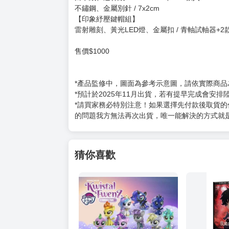
不鏽鋼、金屬別針 / 7x2cm
【印象紓壓鍵帽組】
雷射雕刻、黃光LED燈、金屬扣 / 青軸試軸器+2款鍵帽
售價$1000
*產品監修中，圖面為參考示意圖，請依實際商品
*預計於2025年11月出貨，若有提早完成會安
*請買家務必特別注意！如果選擇先付款後取貨
的問題我方無法再次出貨，唯一能解決的方式就
猜你喜歡