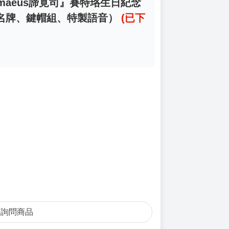
maeus諦覓司』賽特珞生日紀念
名牌、鍵帽組、特製語音）
(已下
詢問商品