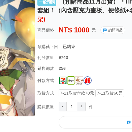
（預購商品11月出貨）『Ti
一般預購
套組！（內含壓克力畫板、便條紙+
架)
NT$
1000
商品價格
元
詢問商品
預購截止日
已結束
刊登數量
9743
銷售總數
256
付款方式
取貨方式
7-11取貨付款70元
7-11取貨60元
-
+
購買數量
件