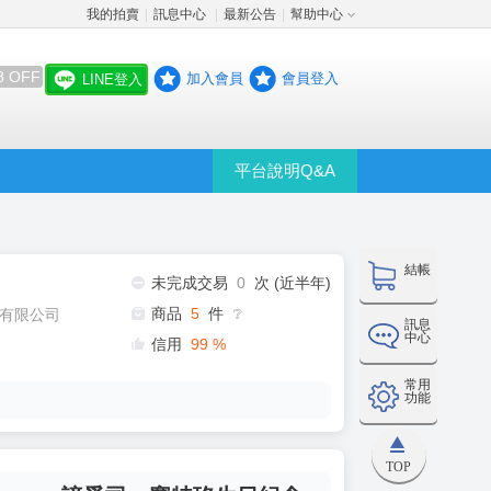
我的拍賣
訊息中心
最新公告
幫助中心
│
│
│
8 OFF
加入會員
會員登入
LINE登入
平台說明Q&A
結帳
未完成交易
0
次 (近半年)
商品
5
件
有限公司
❔
訊息
中心
信用
99
%
常用
功能
TOP