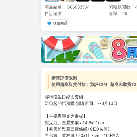
商品編號
G06033504
累積點閱數
自訂編號
收藏
26
收藏商品
購買評價限制
使用超商取貨付款：負評≦2分 超商未取貨≦2
賽特珞生日紀念套組
即日起開始預購 預購期間：～8月10日
【主視覺壓克力畫板】
壓克力、金屬支架 / 14.8x21cm
【春天娛樂股票便條紙+CEO名牌】
白卡紙、道林紙 / 20x11.7cm、100張入