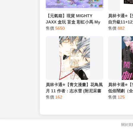
【元氣箱】現貨 MIGHTY
員林卡通⭐️
JAXX 盒玩 盲盒 彩虹小馬 My
自升級11+1
Little Pony Kwistal Fwenz
售價
5650
者： DUBU(R
售價
882
Series 02 中盒8入
641489938646
員林卡通⭐️【青文漫畫】花鳥風
員林卡通⭐️
月 11 作者：志水雪 (附尼采書
低俗鬧劇（全
套)
售價
162
メ男 (附尼采
售價
125
關於買