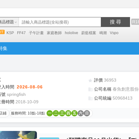
搜 尋
R1
商品標題
KSP
FF47
子午計畫
家庭教師
hololive
蔚藍檔案
鳴潮
Vspo
特集
意
評價
36953
登入時間
2026-08-06
公司名稱
春魚創意股份
帳號
springfish
公司統編
50968413
註冊時間
2018-10-09
店鋪
服務時間: 10點-18點
一
二
三
四
五
六
日