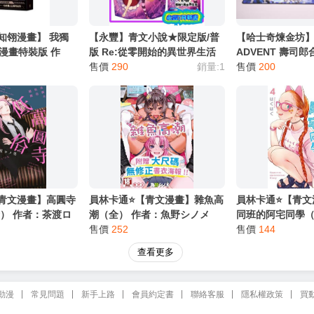
【知翎漫畫】 我獨
【永豐】青文小說★限定版/普
【哈士奇煉金坊】Hol
2漫畫特裝版 作
版 Re:從零開始的異世界生活
ADVENT 壽司郎
EDICE STUDIO)
36 送書套 (全新) 出版：
售價
290
銷量:1
FUWAWA MOCO
售價
200
2025/07/18
SHIORI NERRI
【青文漫畫】高圓寺
員林卡通⭐️【青文漫畫】雜魚高
員林卡通⭐️【青
） 作者：茶渡ロ
潮（全） 作者：魚野シノメ
同班的阿宅同學（
書套)
售價
252
はぐはぐ (附尼采
售價
144
查看更多
動漫
常見問題
新手上路
會員約定書
聯絡客服
隱私權政策
買