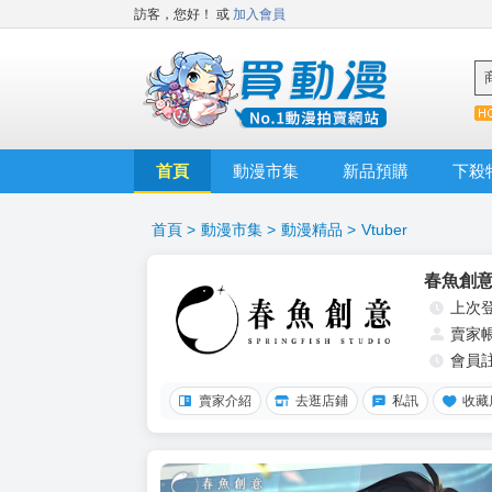
訪客，您好！
或
加入會員
首頁
動漫市集
新品預購
下殺
首頁
>
動漫市集
>
動漫精品
>
Vtuber
春魚創
上次
賣家
會員
賣家介紹
去逛店鋪
私訊
收藏