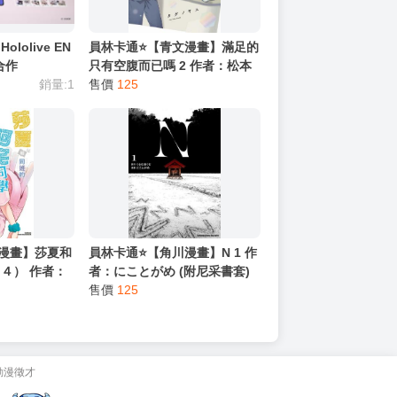
olive EN
員林卡通⭐️【青文漫畫】滿足的
合作
只有空腹而已嗎 2 作者：松本
CO BIJOU
銷量:1
あやか(附尼采書套)
售價
125
SA 徽章
文漫畫】莎夏和
員林卡通⭐️【角川漫畫】N 1 作
４） 作者：
者：にことがめ (附尼采書套)
書套)
售價
125
動漫徵才