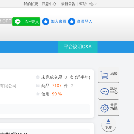
我的拍賣
訊息中心
最新公告
幫助中心
│
│
│
8 OFF
加入會員
會員登入
LINE登入
平台說明Q&A
結帳
未完成交易
0
次 (近半年)
商品
7107
件
有限公司
❔
訊息
中心
信用
99
%
常用
功能
TOP