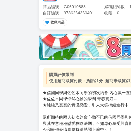
商品編號
G06010888
累積點閱數
自訂編號
9786264360401
收藏
0
收藏商品
加價購
( 共
1
件商品 )
(加購品) 買動漫★《$15元-
-
+