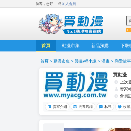
訪客，您好！
或
加入會員
首頁
動漫市集
新品預購
下殺
首頁
>
動漫市集
>
漫畫/輕小說
>
漫畫
>
戀愛故事
買動漫
上次
賣家
會員
賣家介紹
去逛店鋪
私訊
收藏