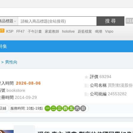
搜 尋
R1
商品標題
KSP
FF47
子午計畫
家庭教師
hololive
蔚藍檔案
鳴潮
Vspo
特集
>
男性向
評價
69294
登入時間
2026-08-06
公司名稱
買對動漫股份
帳號
bookstore
公司統編
24553282
註冊時間
2014-09-29
店鋪
服務時間: 10點-19點
一
二
三
四
五
六
日