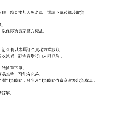
，下標後視同完全同意】
尋其他店家，謝謝。
變動，一旦收到就會盡快寄出。
到齊後一起發貨。
品為主。
反應，逾期不受理。
反應，將直接加入黑名單，還請下單後準時取貨。
意。
，以保障買賣家雙方權益。
訂金，訂金將以專屬訂金賣場方式收取，
認收貨後，訂金賣場將由大廚取消，
，請慎重下單。