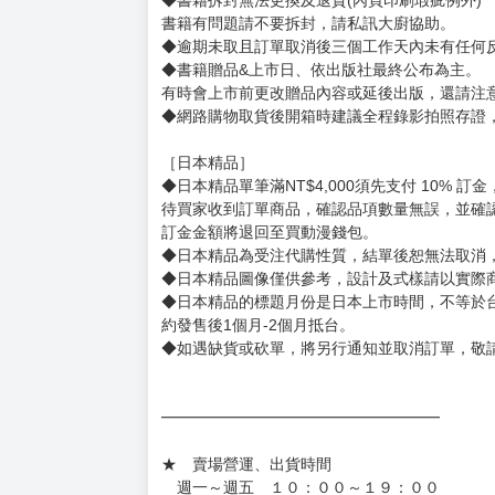
【下標前，請詳閱以下事項，完全同意才請下標
［一般商品］
◆有任何問題請聯繫客服。
用評價溝通者，日後將不再提供購書服務，請另
◆預購商品的出貨時間依出版社供貨情形會有所
◆不同月份商品可一起結帳，等訂單內所有商品
◆預購商品皆無現貨，商品圖為示意圖，請以實
◆商品如有缺件、瑕疵，請務必取貨3日內留言
◆書籍拆封無法更換及退貨(內頁印刷瑕疵例外)
書籍有問題請不要拆封，請私訊大廚協助。
◆逾期未取且訂單取消後三個工作天內未有任何
◆書籍贈品&上市日、依出版社最終公布為主。
有時會上市前更改贈品內容或延後出版，還請注
◆網路購物取貨後開箱時建議全程錄影拍照存證
［日本精品］
◆日本精品單筆滿NT$4,000須先支付 10% 
待買家收到訂單商品，確認品項數量無誤，並確
訂金金額將退回至買動漫錢包。
◆日本精品為受注代購性質，結單後恕無法取消