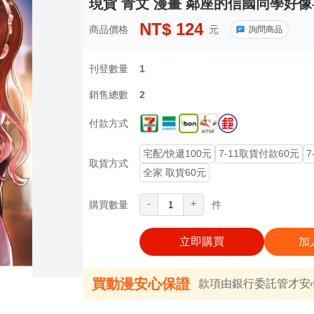
現貨 青文 漫畫 鄰座的信國同學好像喜
NT$
124
商品價格
元
詢問商品
刊登數量
1
銷售總數
2
付款方式
宅配/快遞100元
7-11取貨付款60元
7
取貨方式
全家 取貨60元
-
+
購買數量
件
立即購買
加
買動漫安心保證
款項由銀行委託管才安心 