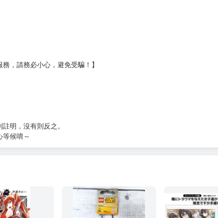
Ｅ破壞袋（快遞袋）
貨
）
?gid=3104440
服務，請務必小心，避免受騙！】