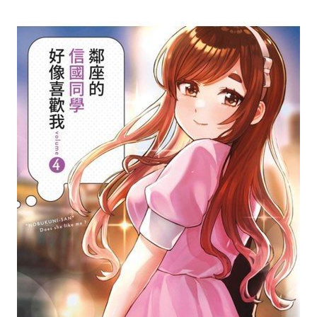
次 未完成交易≦1次 （近半年）
直很多的信國同學，這回又會發生什麼逗趣的事呢
佐佐木。
歡的人待在一起的這個當下…