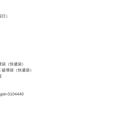
商品為準，可能有色差。
台灣到貨時間，發售及到貨時間依廠商實際出貨為準，
請諒解。
假日）
壞袋（快遞袋）