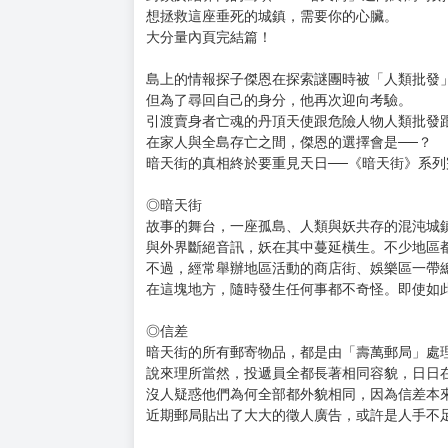
購買評價限制
使用超商取貨付款：負評≦1分 超商未取貨≦1
市價：550元
★懷古瑰異畫家「壺也」的漫畫＆插畫集超人氣
★突破文化圈在西班牙授權出版的異想人氣作品
★暗天街系列橫跨6年的最終完結篇！
封鎖於結界內的島嶼──「暗天街」迎向終焉時刻
想拯救這座垂死的城鎮，需要你的心臟。
大分量內頁完結篇！
島上的情報探子傑恩在探索謎團時被「人類批發
但為了尋回自己的身分，他再次迎向考驗。
引渡賣身者亡魂的丹頂天使跟危險人物人類批發
在家人與全島存亡之間，傑恩的選擇會是──？
暗天街的真相終於要重見天日──《暗天街》系列
◎暗天街
故事的舞台，一座孤島、人類與妖共存的混沌城