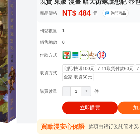
現貨 東販 漫畫 暗天街螺旋想記 壺
NT$
484
商品價格
元
詢問商品
刊登數量
1
銷售總數
0
付款方式
宅配/快遞100元
7-11取貨付款60元
7
取貨方式
全家 取貨60元
-
+
購買數量
件
立即購買
加
買動漫安心保證
款項由銀行委託管才安心 