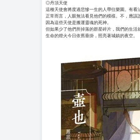
與外界斷絕音訊，妖在其中蔓延橫生。不少地區
不過，經常舉辦地區活動的商店街、娛樂區一帶
在這塊地方，隨時發生任何事都不奇怪。即使如
◎信差
暗天街的所有郵寄物品，都是由「壽萬郵局」處
說來理所當然，投遞員全都長著相同容貌，日日
沒人疑惑他們為何全部都外貌相同，因為信差本
近期郵局貼出了大大的徵人廣告，或許是人手不
◎丹頂天使
這種天使會將度過悲慘一生的人帶往樂園。有看
正常而言，人眼無法看見他們的模樣。不，應該
因為這些天使是搬運靈魂的死神。
但如果少了他們所掉落的群星碎片，我們的生活
生命的燈火今日依舊垂掛，照亮著城鎮的夜空。