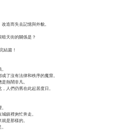
次 未完成交易≦1次 （近半年）
第三彈！
！
」改造而失去記憶與外貌。
跟暗天街的關係是？
完結篇！
鎮。