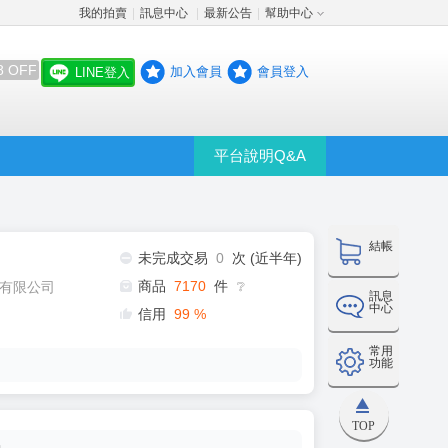
我的拍賣
訊息中心
最新公告
幫助中心
│
│
│
8 OFF
加入會員
會員登入
LINE登入
平台說明Q&A
結帳
未完成交易
0
次 (近半年)
商品
7170
件
有限公司
❔
訊息
中心
信用
99
%
常用
功能
TOP