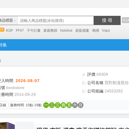
搜 尋
R1
商品標題
KSP
FF47
子午計畫
家庭教師
hololive
蔚藍檔案
鳴潮
Vspo
特集
法
評價
69309
登入時間
2026-08-07
公司名稱
買對動漫股份
帳號
bookstore
公司統編
24553282
註冊時間
2014-09-29
店鋪
服務時間: 10點-19點
一
二
三
四
五
六
日