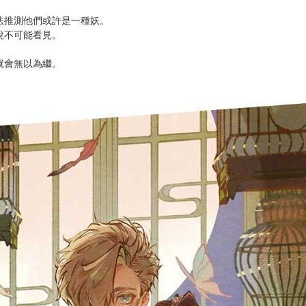
都成了沒有法律和秩序的魔窟。
總是熱鬧非凡。
此，人們仍舊在此起居度日。
理。
在城鎮裡匆忙奔走。
來就是那樣的。
足。
法推測他們或許是一種妖。
說不可能看見。
就會無以為繼。