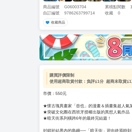
商品編號
G06003704
累積點閱數
自訂編號
9786263799714
收藏
0
收藏商品
加價購
( 共
1
件商品 )
(加購品) 買動漫★《$15元-
-
+