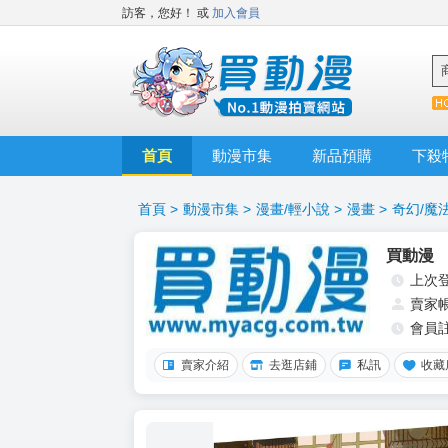
訪客，您好！
或
加入會員
首頁
動漫市集
新品預購
下殺
首頁
>
動漫市集
>
漫畫/輕小說
>
漫畫
>
奇幻/魔
買動漫
上次
賣家
會員
賣家介紹
去逛店鋪
私訊
收藏