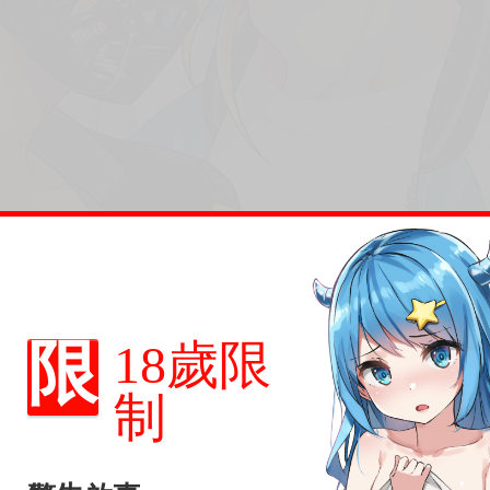
限
18歲限
制