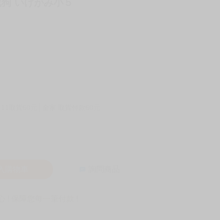
成狗 いけがみ小５
-11取貨60元
全家 取貨付款60元
入購物車
詢問商品
! 保障您每一筆付款 !