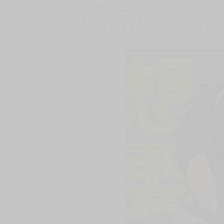
購買評價限制
使用超商取貨付款：負評≦1分 超商未取貨≦1
市價：140元
喜歡女人的帥氣不良少年 × 性癖變態扭曲的沉默
就是想要服從強悍的男人……抖Ｍ的妄想成為現
被人認為是硬漢的千明，與給人印象相反的花花
對千明來說，燈是給了自己成為『強悍男人』目
但不知何時起，他也成了自己在做抖Ｍ妄想時的性
只要妄想燈把自己當成寵物對待，就會興奮到難
為了提高妄想的精確度，想到要去確認燈的那個