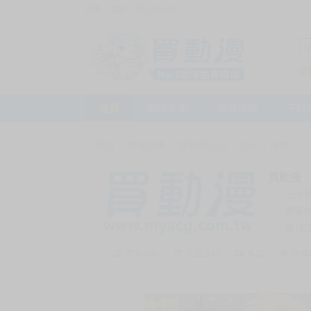
訪客，您好！
或
加入會員
首頁
動漫市集
新品預購
下殺
首頁
>
動漫市集
>
漫畫/輕小說
>
18+
>
漫畫
買動漫
上次
賣家
會員
賣家介紹
去逛店鋪
私訊
收藏