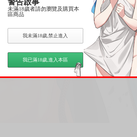
警告啟事
未滿18歲者請勿瀏覽及購買本
區商品
我未滿18歲,禁止進入
我已滿18歲,進入本區