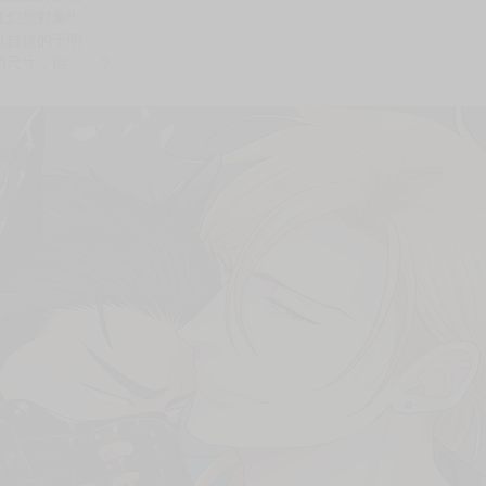
次 未完成交易≦1次 （近半年）
寡言不良少年
實！？
公子．燈是兒時玩伴。
標的重要朋友，
幻想對象!!
以自拔的千明，
的尺寸，但……？