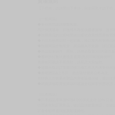
賣場規則
【下標前，請詳閱以下事項，完全同意才請下標
［一般商品］
◆有任何問題請聯繫客服。
用評價溝通者，日後將不再提供購書服務，請另
◆預購商品的出貨時間依出版社供貨情形會有所
◆不同月份商品可一起結帳，等訂單內所有商品
◆預購商品皆無現貨，商品圖為示意圖，請以實
◆商品如有缺件、瑕疵，請務必取貨3日內留言
◆書籍拆封無法更換及退貨(內頁印刷瑕疵例外)
書籍有問題請不要拆封，請私訊大廚協助。