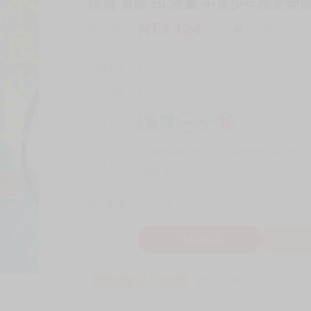
現貨 東販 BL漫畫 不良少年想要變
NT$
124
商品價格
元
詢問商品
刊登數量
1
銷售總數
1
付款方式
宅配/快遞100元
7-11取貨付款60元
7
取貨方式
全家 取貨60元
-
+
購買數量
件
立即購買
加
買動漫安心保證
款項由銀行委託管才安心 