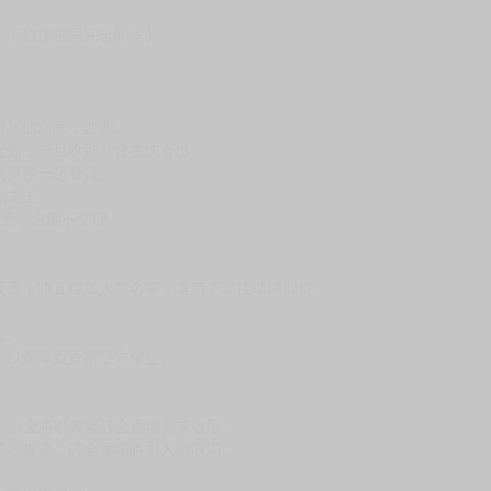
，下標後視同完全同意】
尋其他店家，謝謝。
變動，一旦收到就會盡快寄出。
到齊後一起發貨。
品為主。
反應，逾期不受理。