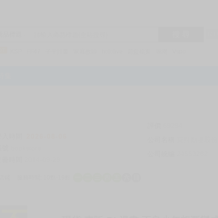
搜 尋
R1
商品標題
KSP
FF47
子午計畫
家庭教師
hololive
蔚藍檔案
鳴潮
Vspo
特集
評價
69294
登入時間
2026-08-06
公司名稱
買對動漫股份
帳號
bookstore
公司統編
24553282
註冊時間
2014-09-29
店鋪
服務時間: 10點-19點
一
二
三
四
五
六
日