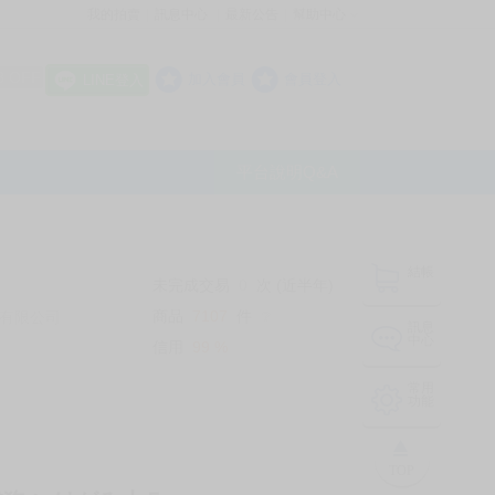
我的拍賣
訊息中心
最新公告
幫助中心
│
│
│
8 OFF
加入會員
會員登入
LINE登入
平台說明Q&A
結帳
未完成交易
0
次 (近半年)
商品
7107
件
有限公司
❔
訊息
中心
信用
99
%
常用
功能
TOP