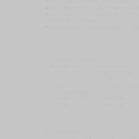
◆逾期未取且訂單取消後三個工作天內未有任何
◆書籍贈品&上市日、依出版社最終公布為主。
有時會上市前更改贈品內容或延後出版，還請注
◆網路購物取貨後開箱時建議全程錄影拍照存證
［日本精品］
◆日本精品單筆滿NT$4,000須先支付 10% 
待買家收到訂單商品，確認品項數量無誤，並確
訂金金額將退回至買動漫錢包。
◆日本精品為受注代購性質，結單後恕無法取消
◆日本精品圖像僅供參考，設計及式樣請以實際
◆日本精品的標題月份是日本上市時間，不等於
約發售後1個月-2個月抵台。
◆如遇缺貨或砍單，將另行通知並取消訂單，敬
━━━━━━━━━━━━━━━━━━
★ 賣場營運、出貨時間
週一～週五 １０：００～１９：００
（假日＆國定假日休息，客服會不定時回覆）