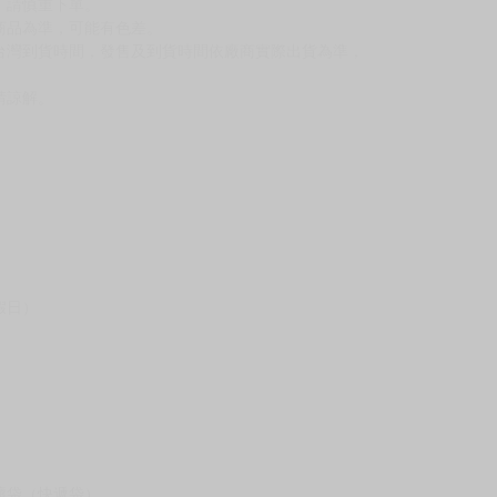
反應，將直接加入黑名單，還請下單後準時取貨。
意。
，以保障買賣家雙方權益。
訂金，訂金將以專屬訂金賣場方式收取，
認收貨後，訂金賣場將由大廚取消，
，請慎重下單。
商品為準，可能有色差。
台灣到貨時間，發售及到貨時間依廠商實際出貨為準，
請諒解。