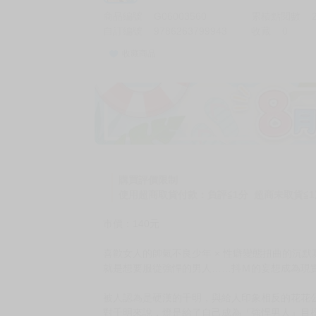
商品編號
G06003560
累積點閱數
自訂編號
9786263799943
收藏
0
收藏商品
加價購
( 共
1
件商品 )
(加購品) 買動漫★《$15元-
-
+