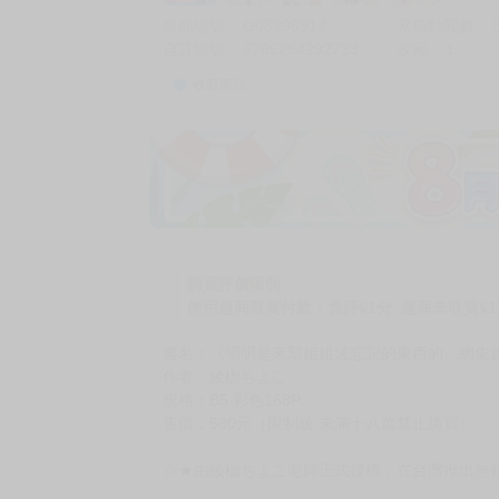
商品編號
G05995917
累積點閱數
自訂編號
9786264292733
收藏
1
收藏商品
加價購
( 共
1
件商品 )
(加購品) 買動漫★《$15元-
-
+