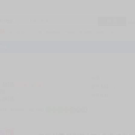
搜 尋
R1
商品標題
KSP
FF47
子午計畫
家庭教師
hololive
蔚藍檔案
鳴潮
Vspo
特集
評價
69314
登入時間
2026-08-08
公司名稱
買對動漫股份
帳號
bookstore
公司統編
24553282
註冊時間
2014-09-29
店鋪
服務時間: 10點-19點
一
二
三
四
五
六
日