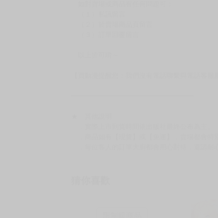
［１～２本書］三層氣泡布（２圈）＋ＰＥ破
［３～７本書］三層氣泡布（４～５圈）＋Ｐ
［８本以上］ 三層氣泡布（２圈）＋紙箱出
（另有加固紙箱賣場，如有需要可至賣場加購
加固紙箱賣場：
https://www.myacg.com.tw/goods_detail.php
━━━━━━━━━━━━━━━━━━
★ 聯繫方式
如對賣場或商品有任何問題可：
（１）私訊留言
（２）於賣場商品頁留言
（３）訂單回覆留言
以上皆可唷～
【買動漫提醒您：我們沒有電話聯繫與電話客服
━━━━━━━━━━━━━━━━━━
★ 其他說明