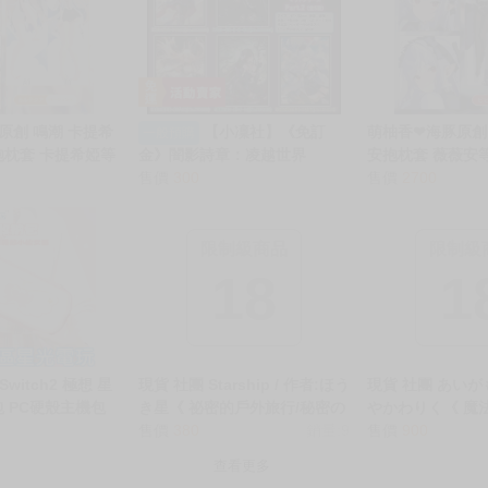
別註明，沒有則反之。
心等候唷～
原創 鳴潮 卡提希
【小凜社】《免訂
萌柚香❤海豚原創
一般預購
抱枕套 卡提希婭等
金》闇影詩章：凌越世界
安抱枕套 薇薇安
提希婭枕頭套 動漫
【Shadowverse】第2彈 きゃ
售價
300
薇安枕頭套 動漫
售價
2700
らスリーブコレクション 牌套
卡套包
限制級商品
限制級