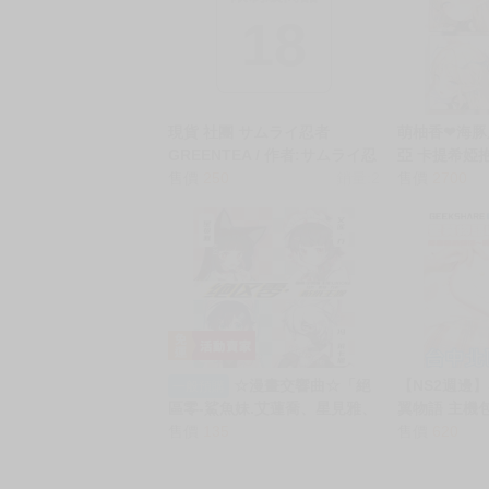
．實際上市到貨時間依出版社最終公布為主。
．商品如有【現貨】或【免運】，賣場都會特
．每位客人的訂單大廚都會用心對待，還請耐
猜你喜歡
限制級商品
18
現貨 社團 サムライ忍者
萌柚香❤海豚
GREENTEA / 作者:サムライ忍
亞 卡提希婭
者GREENTEA《 惹麻煩的美胸
售價
250
銷量:2
身抱枕套 卡
售價
2700
~不善推辭的可愛女友~/とらぶ
等身抱枕套
るなおっぱい ～押しに弱いJK
彼女さん～》R18 中文 無修正