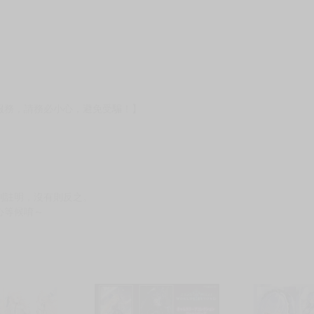
壞袋（快遞袋）
Ｅ破壞袋（快遞袋）
貨
）
?gid=3104440
服務，請務必小心，避免受騙！】