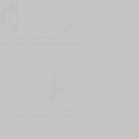
 絕區零 薇薇
萌柚香❤海豚原創 崩壞:星穹鐵
等身抱枕套 薇
道 風堇抱枕套 風堇等身抱枕套
等身抱枕套
風堇枕頭套 動漫等身抱枕套
售價
2700
商品