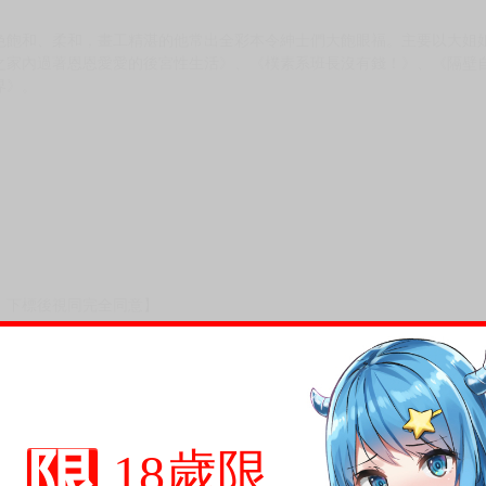
次 未完成交易≦1次 （近半年）
篇2》
修正繁體中文版！！★☆
色飽和、柔和，畫工精湛的他常出全彩本令紳士們大飽眼福。主要以大姐
之家內過著恩恩愛愛的後宮性生活》、《樸素系班長沒有錢！》、《隔壁
界》。
限
18歲限