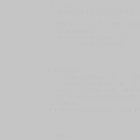
◆日本精品為受注代購性質，結單後恕無法取消
◆日本精品圖像僅供參考，設計及式樣請以實際
◆日本精品的標題月份是日本上市時間，不等於
約發售後1個月-2個月抵台。
◆如遇缺貨或砍單，將另行通知並取消訂單，敬
━━━━━━━━━━━━━━━━━━
★ 賣場營運、出貨時間
週一～週五 １０：００～１９：００
（假日＆國定假日休息，客服會不定時回覆）
．現貨商品：１～２天出貨（不含假日＆國定
．已上市且非現貨商品：
－每週四～日下單者，於隔週五出貨
－每週一～三下單者，於隔週四出貨
━━━━━━━━━━━━━━━━━━
★ 賣場出貨方式