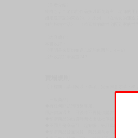
購買評價限制
使用超商取貨付款：負評≦1分 超商未取貨≦1
書名：《明明是來幫姐姐送忘記的東西的…總集
作者：綾枷ちよこ
規格：B5 彩色168P
售價：580元（限制級 未滿十八歲禁止購買）
☆★由綾枷ちよこ老師正式授權，在台灣推出無
〈作者介紹〉
綾枷ちよこ老師的作品多以原創為主。老師的用
姐姐送忘記的東西的…》系列、《在雪女的迷途
姐的榨精性活》、《將喜歡的雌性宅配到家的世
〈內容簡介〉
本書收錄：
《明明是來幫姐姐送忘記的東西的…4～6》
另外收錄加筆漫畫24P