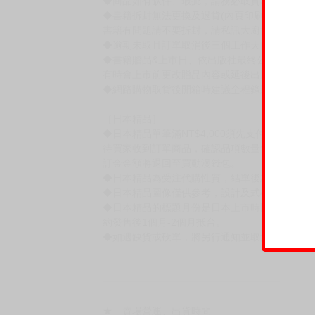
賣場規則
【下標前，請詳閱以下事項，完全同意才請下標
［一般商品］
◆有任何問題請聯繫客服。
用評價溝通者，日後將不再提供購書服務，請另
◆預購商品的出貨時間依出版社供貨情形會有所
◆不同月份商品可一起結帳，等訂單內所有商品
◆預購商品皆無現貨，商品圖為示意圖，請以實
◆商品如有缺件、瑕疵，請務必取貨3日內留言
◆書籍拆封無法更換及退貨(內頁印刷瑕疵例外)
書籍有問題請不要拆封，請私訊大廚協助。
◆逾期未取且訂單取消後三個工作天內未有任何
◆書籍贈品&上市日、依出版社最終公布為主。
有時會上市前更改贈品內容或延後出版，還請注
◆網路購物取貨後開箱時建議全程錄影拍照存證
［日本精品］
◆日本精品單筆滿NT$4,000須先支付 10% 
待買家收到訂單商品，確認品項數量無誤，並確
訂金金額將退回至買動漫錢包。