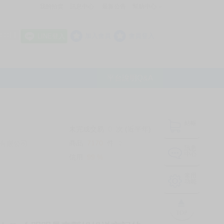
我的拍賣
訊息中心
最新公告
幫助中心
│
│
│
8 OFF
加入會員
會員登入
LINE登入
平台說明Q&A
結帳
未完成交易
0
次 (近半年)
商品
7170
件
有限公司
❔
訊息
中心
信用
99
%
常用
功能
TOP