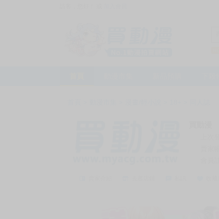
訪客，您好！
或
加入會員
首頁
動漫市集
新品預購
下殺
首頁
>
動漫市集
>
漫畫/輕小說
>
18+
>
同人誌
買動漫
上次
賣家
會員
賣家介紹
去逛店鋪
私訊
收藏