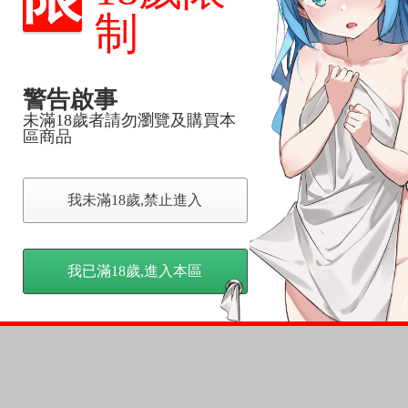
制
，下標後視同完全同意】
警告啟事
尋其他店家，謝謝。
未滿18歲者請勿瀏覽及購買本
變動，一旦收到就會盡快寄出。
區商品
到齊後一起發貨。
品為主。
反應，逾期不受理。
我未滿18歲,禁止進入
反應，將直接加入黑名單，還請下單後準時取貨。
我已滿18歲,進入本區
意。
，以保障買賣家雙方權益。
訂金，訂金將以專屬訂金賣場方式收取，
認收貨後，訂金賣場將由大廚取消，