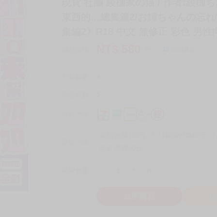
現貨 社團 綾枷家の猫 / 作者:綾
東西的…總集篇2/お姉ちゃんの忘
集編2》R18 中文 無修正 彩色 男性
NT$
580
商品價格
元
詢問商品
刊登數量
4
銷售總數
5
付款方式
宅配/快遞100元
7-11取貨付款60元
7
取貨方式
全家 取貨60元
-
+
購買數量
件
立即購買
加