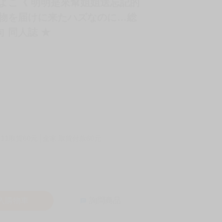
枷ちよこ《 明明是來幫姐姐送忘記的
れ物を届けに来たハズなのに…総
向 同人誌 ★
-11取貨60元
全家 取貨付款60元
入購物車
詢問商品