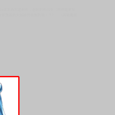
上架時間
本頁面最後編輯時間
2025-06-23 16:31:59
2025-09-23 16:35
姐x正太為主題創作，老師的作品有《明明是來幫
自甘墮落的大姊姊們毫無防備！？》、《與魅魔姐