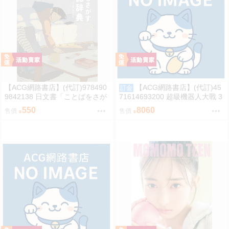
【ACG網路書店】(代訂)978490
【ACG網路書店】(代訂)45
訂金
9842138 日文書「ことばをさが
71614693200 超級機器人大戰 3
す絵日記辞典」YUEISHA DICTI
5週年紀念 JAM Project 主題歌完
550
8060
售價
售價
ONARY
整專輯 完全生產限定盤