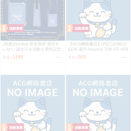
(現貨)Hololive 星街彗星 星街す
【ACG網路書店】(代訂)309612
いせい 誕生日＆活動５周年記念
6100 週刊 Impreza 22B-STi VER
COMET透明側背包 單肩背包
SION をつくる (8)
1199
500
售價
售價