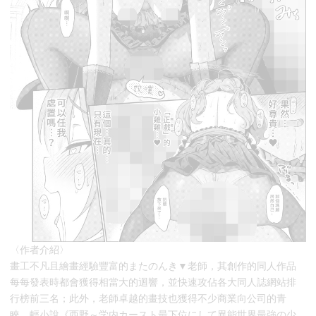
〈作者介紹〉
畫工不凡且繪畫經驗豐富的またのんき▼老師，其創作的同人作品
每每發表時都會獲得相當大的迴響，並快速攻佔各大同人誌網站排
行榜前三名；此外，老師卓越的畫技也獲得不少商業向公司的青
睞，輕小說《西野～学内カースト最下位にして異能世界最強の少