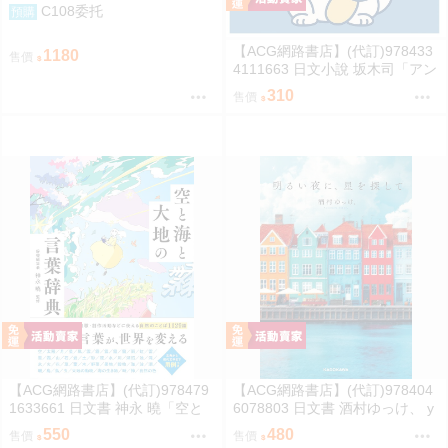
C108委托
預購
【ACG網路書店】(代訂)978433
1180
售價
4111663 日文小說 坂木司「アン
と幸福」
310
售價
【ACG網路書店】(代訂)978479
【ACG網路書店】(代訂)978404
1633661 日文書 神永 曉「空と
6078803 日文書 酒村ゆっけ、 y
海と大地の言葉辞典」
ukke sakamura「明るい夜に、
550
480
售價
售價
星を探して」