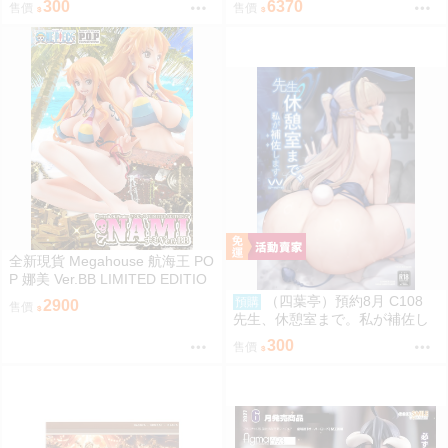
300
6370
售價
售價
全新現貨 Megahouse 航海王 PO
P 娜美 Ver.BB LIMITED EDITIO
N PVC
（四葉亭）預約8月 C108
預購
2900
售價
先生、休憩室まで。私が補佐し
ますVV かのぱん
300
售價