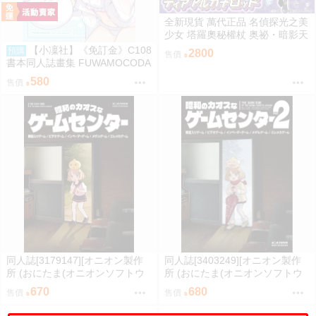
全新現貨 萬代正品 名偵探光之美
少女 塔羅奧秘權杖 奥祕・暗影天
使 權杖 法杖 魔法棒 變身器 森亞
【小凜社】《免訂金》C108
預購
2800
售價
露露卡
書本同人誌畫集 FUWAMOCODA
YS6 イコモチ hololive
580
售價
同人誌[3179147][オニオン製作
同人誌[3403249][オニオン製作
所 (おにたま(オニオンソフトウ
所 (おにたま(オニオンソフトウ
ェア))]昭和のカオスなゲームセ
ェア))]昭和のカオスなゲームセ
670
680
售價
售價
ンター (其他)
ンター PART 2 (其他)