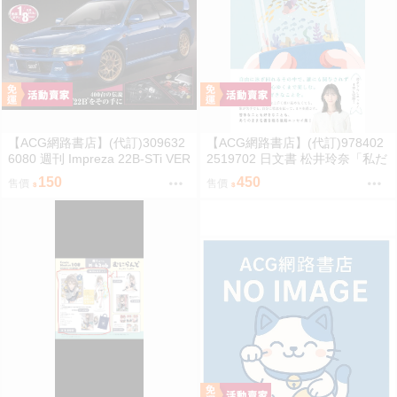
【ACG網路書店】(代訂)309632
【ACG網路書店】(代訂)978402
6080 週刊 Impreza 22B-STi VER
2519702 日文書 松井玲奈「私だ
SION をつくる (1) 創刊號
けの水槽」
150
450
售價
售價