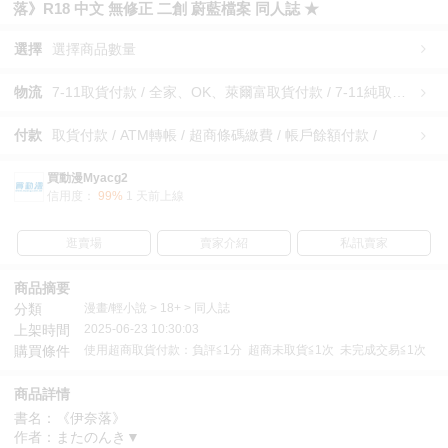
落》R18 中文 無修正 二創 蔚藍檔案 同人誌 ★
選擇
選擇商品數量
物流
7-11取貨付款 / 全家、OK、萊爾富取貨付款 / 7-11純取貨 / 全家、OK、萊爾富純取貨 / 宅配/快遞 /
付款
取貨付款 / ATM轉帳 / 超商條碼繳費 / 帳戶餘額付款 /
買動漫Myacg2
信用度：
99%
1 天前上線
逛賣場
賣家介紹
私訊賣家
商品摘要
分類
漫畫/輕小說 > 18+ > 同人誌
上架時間
2025-06-23 10:30:03
購買條件
使用超商取貨付款：負評≦1分 超商未取貨≦1次 未完成交易≦1次
商品詳情
書名：《伊奈落》
作者：またのんき▼