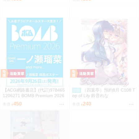
【ACG網路書店】(代訂)978465
（四葉亭）預約8月 C108 T
預購
1206271 BOMB Premium 2026
op of Lily 鈴音れな
封面:一ノ瀬瑠菜 附:雙面海報
450
240
售價
售價