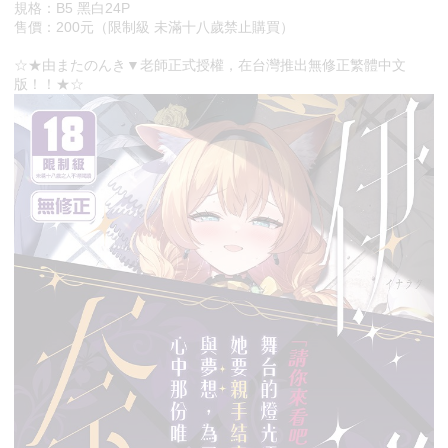
規格：B5 黑白24P
售價：200元（限制級 未滿十八歲禁止購買）
☆★由またのんき▼老師正式授權，在台灣推出無修正繁體中文
版！！★☆