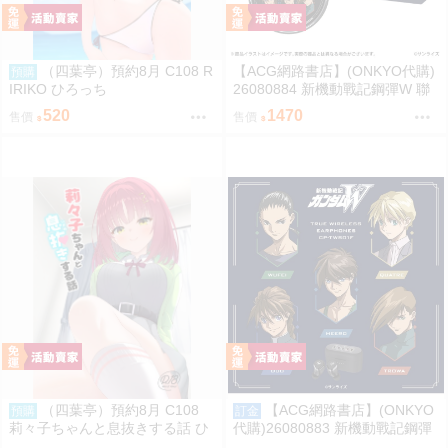
（四葉亭）預約8月 C108 R
【ACG網路書店】(ONKYO代購)
預購
IRIKO ひろっち
26080884 新機動戰記鋼彈W 聯
名耳機 專屬充電器
520
1470
售價
售價
（四葉亭）預約8月 C108
【ACG網路書店】(ONKYO
預購
訂金
莉々子ちゃんと息抜きする話 ひ
代購)26080883 新機動戰記鋼彈
ろっち
W 聯名耳機 CP-TWS01F