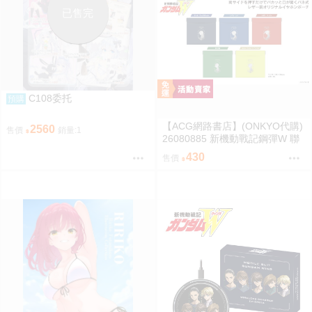
已售完
C108委托
預購
【ACG網路書店】(ONKYO代購)
2560
售價
銷量:1
26080885 新機動戰記鋼彈W 聯
名耳機 收納包
430
售價