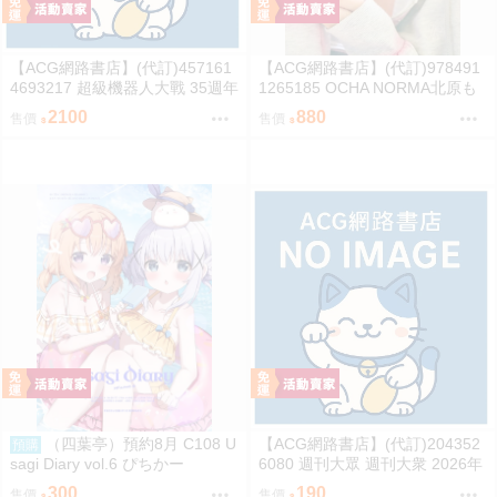
【ACG網路書店】(代訂)457161
【ACG網路書店】(代訂)978491
4693217 超級機器人大戰 35週年
1265185 OCHA NORMA北原も
紀念 JAM Project 主題歌完整專
も 寫真集「もももてぃーん。」
2100
880
售價
售價
輯 通常盤
（四葉亭）預約8月 C108 U
【ACG網路書店】(代訂)204352
預購
sagi Diary vol.6 ぴちかー
6080 週刊大眾 週刊大衆 2026年
8月31日號 附:海報
300
190
售價
售價