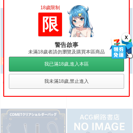
18歲限制
限
X
警告啟事
未滿18歲者請勿瀏覽及購買本區商品
我已滿18歲,進入本區
【ACG網路書店】(代訂)309632
【ACG網路書店】(代訂)309622
我未滿18歲,禁止進入
6100 週刊 Impreza 22B-STi VER
6100 週刊 Impreza 22B-STi VER
SION をつくる (10)
SION をつくる (9)
500
500
售價
售價