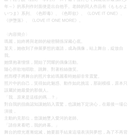
年～》的系列作封面便是出自他手。老師的同人作品有《ももかよ
いつま》系列、《色即毒》、《色即欲》、《LOVE IT ONE》、
《伊墮落》、《LOVE IT ONE MORE》。
〈內容簡介〉
瑪麗，始終將與老師的秘密關係深藏心底。
某天，她收到了伸展夢想的邀請，成為偶像，站上舞台，綻放自
我。
她懷抱著憧憬，開始了閃耀的偶像活動。
隨心所欲地唱歌、跳舞、對著粉絲微笑。
然而櫻子將舞台的照片拿給瑪麗看時她卻非常震驚。
照片中的自己，笑得如此魅惑、動作如此挑逗，那副模樣，原本只
該屬於她最愛的那個人。
「我…原來是這樣的嗎…？」
對自我的扭曲認知讓她陷入震驚，也讓她下定決心，在最後一場公
演後，
主動約見那位，曾讓她墜入愛河的老師。
「請你來看吧，我的終幕。」
舞台的燈光逐漸熄滅，她要親手結束這場表演與夢想，為了不再背