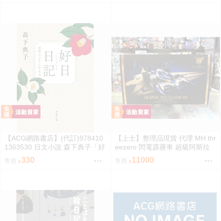
【ACG網路書店】(代訂)978410
【上士】整理品現貨 代理 MH thr
1363530 日文小說 森下典子「好
eezero 閃電霹靂車 超級阿斯拉
日日記：季節のように生きる」
完全變形 無壓克力盒 請詳閱內文
330
11000
售價
售價