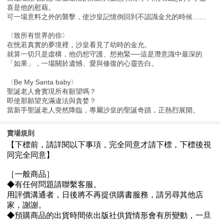
喜是他的慰藉。
可一場意料之外的襲擊，使沙皇記憶倒回到不認識金允的時候……
〈致所有世界的你〉
在恍若真實的夢境裡，沙皇看見了幼時的金允。
就算一切只是虛構，他仍想守護、想抱緊──這是潛意識中最深的
「如果」，一場關於遺憾、愛與修復的心靈告白。
〈Be My Santa baby〉
聖誕老人會實現所有願望嗎？
即使那願望充滿違法與貪婪？
當新手聖誕老人突然降臨，專屬沙皇的聖誕奇蹟，正熱烈展開。
賣場規則