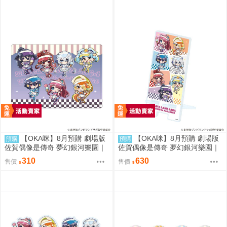
【OKA咪】8月預購 劇場版
【OKA咪】8月預購 劇場版
預購
預購
佐賀偶像是傳奇 夢幻銀河樂園｜
佐賀偶像是傳奇 夢幻銀河樂園｜
角色透明收納夾 01/集合款 冰淇
壓克力手機架 01/集合款 冰淇淋
310
630
售價
售價
淋店ver.(Q版插畫)
店ver.(Q版插畫)