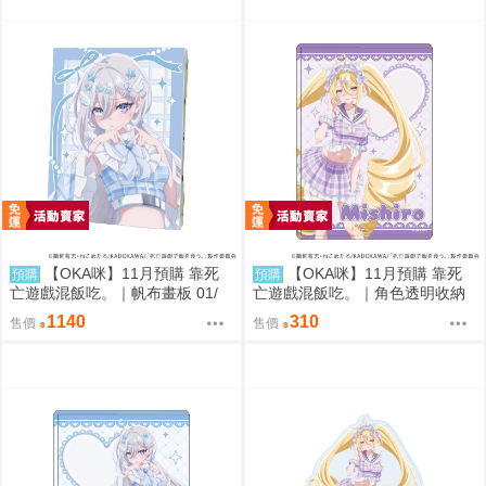
【OKA咪】11月預購 靠死
【OKA咪】11月預購 靠死
預購
預購
亡遊戲混飯吃。｜帆布畫板 01/
亡遊戲混飯吃。｜角色透明收納
(新繪插畫) (幽鬼)
夾 02/ (新繪插畫) (御城)
1140
310
售價
售價