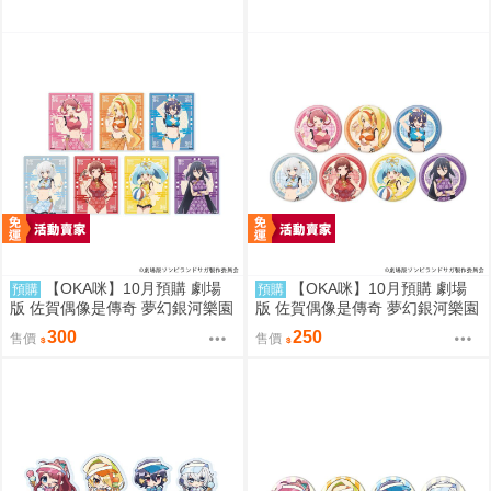
【OKA咪】10月預購 劇場
【OKA咪】10月預購 劇場
預購
預購
版 佐賀偶像是傳奇 夢幻銀河樂園
版 佐賀偶像是傳奇 夢幻銀河樂園
｜壓克力卡片 02/盲抽(7種) 旗袍
｜徽章 03/盲抽(7種) 旗袍泳裝ve
300
250
售價
售價
泳裝ver. 隨機一款
r. 隨機一款