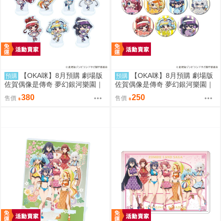
【OKA咪】8月預購 劇場版
【OKA咪】8月預購 劇場版
預購
預購
佐賀偶像是傳奇 夢幻銀河樂園｜
佐賀偶像是傳奇 夢幻銀河樂園｜
壓克力迷你立牌 盲抽(7種) 冰淇
徽章 02/盲抽(7種) 冰淇淋店ver.
380
250
售價
售價
淋店ver. 隨機一款
隨機一款