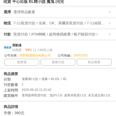
現貨 平心出版 BL輕小說 魔鬼 (4)完
選擇
選擇商品數量
物流
7-11取貨付款 / 全家、OK、萊爾富取貨付款 / 7-11純取貨 / 全家、OK、萊爾富純取貨 / 宅配/快遞 /
付款
取貨付款 / ATM轉帳 / 超商條碼繳費 / 帳戶餘額付款 /
買動漫
信用度：
99%
11 小時前上線
公司名稱：
買對動漫股份有限公司
公司統編：
24553282
逛賣場
賣家介紹
私訊賣家
商品摘要
分類
漫畫/輕小說 > 漫畫 > BL/GL > BL
刊登數量
1
上架時間
2025-06-20 21:25:42
購買條件
使用超商取貨付款：負評≦1分 超商未取貨≦1次 未完成交易≦1次
商品詳情
市價：380元