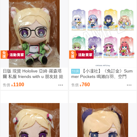
日版 現貨 Hololive 亞綺·羅森塔
【小凜社】《免訂金》Sum
預購
爾 私服 friends with u 朋友娃 娃
mer Pockets 鳴瀨白羽、空門
娃 玩偶 布偶 亞綺羅森 Akirose
蒼、久島鷗、紬溫達斯 壓克力立
1100
760
售價
售價
アキ・ローゼンタール
牌 吊飾 壓克力御守