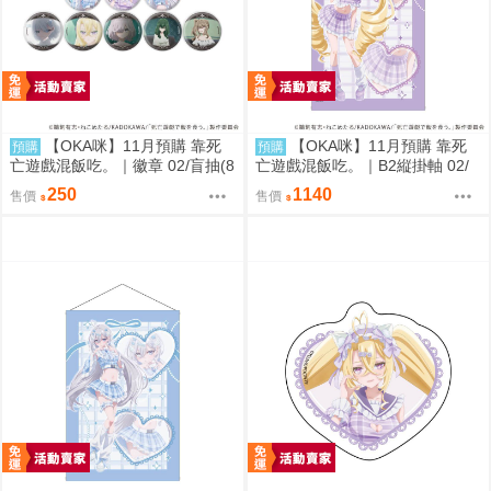
【OKA咪】11月預購 靠死
【OKA咪】11月預購 靠死
預購
預購
亡遊戲混飯吃。｜徽章 02/盲抽(8
亡遊戲混飯吃。｜B2縦掛軸 02/
種)(官方&新繪插畫) 隨機一款
(新繪插畫) (御城)
250
1140
售價
售價