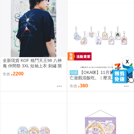
全新現貨 KOF 格鬥天王98 八神
X
庵 仲間祭 3XL 短袖上衣 刺繡 限
定聯名
【OKA咪】11月預購 靠死
預購
2200
售價
亡遊戲混飯吃。｜壓克力鑰匙圈
02/盲抽(8種)(官方&新繪插畫) 隨
360
售價
機一款