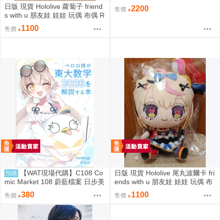
定聯名
日版 現貨 Hololive 蘿蔔子 friend
2200
售價
s with u 朋友娃 娃娃 玩偶 布偶 R
oboco ロボ子
1100
售價
【WAT現場代購】C108 Co
日版 現貨 Hololive 尾丸波爾卡 fri
預購
mic Market 108 蔚藍檔案 日步美
ends with u 朋友娃 娃娃 玩偶 布
ペロロ様が東大数学2026を解説
偶 座長 尾丸ポルカ
380
1100
售價
售價
する本