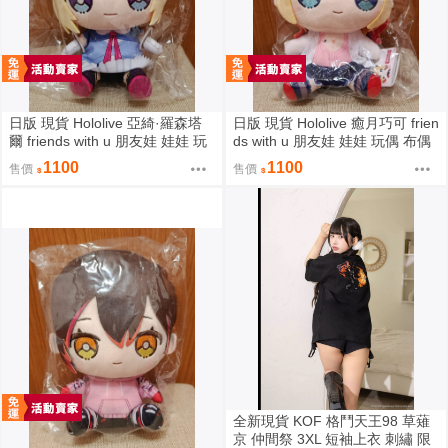
日版 現貨 Hololive 亞綺·羅森塔
日版 現貨 Hololive 癒月巧可 frien
爾 friends with u 朋友娃 娃娃 玩
ds with u 朋友娃 娃娃 玩偶 布偶
偶 布偶 亞綺羅森 Akirose アキ・
癒月ちょこ
1100
1100
售價
售價
ローゼンタール
全新現貨 KOF 格鬥天王98 草薙
京 仲間祭 3XL 短袖上衣 刺繡 限