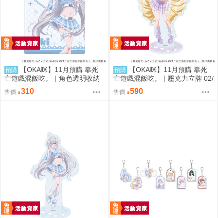
【OKA咪】11月預購 靠死
【OKA咪】11月預購 靠死
預購
預購
亡遊戲混飯吃。｜角色透明收納
亡遊戲混飯吃。｜壓克力立牌 02/
夾 01/ (新繪插畫) (幽鬼)
A(新繪插畫) (御城)
310
590
售價
售價