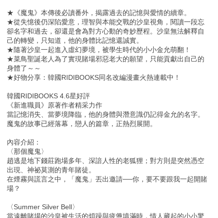
★《魔鬼》本傳後必讀番外，揭露過去的記憶與愛情的續章。
★從失憶後仍深陷愛意，理智與本能交戰的沙皇視角，閱讀一段忘
卻名字和過去，卻還是會為對方心動的奇妙歷程。沙皇無法解釋自
己的轉變，只知道，他的身體比記憶還誠實。
★隨著沙皇一起進入虛幻夢境，被學生時代的小小金允萌翻！
★菜鳥聖誕老人為了實現賭場邪惡老大的願望，只能貢獻出自己的
身體了～～
★好物分享：韓國RIDIBOOKS同名改編漫畫火熱連載中！
韓國RIDIBOOKS 4.6星好評
《新進職員》原著作者精采力作
當記憶消失、當夢境降臨，他的身體與潛意識仍記得金允的名字。
魔鬼的故事已經落幕，戀人的篇章，正熱烈展開。
內容介紹：
〈那個魔鬼〉
趙逃是地下錢莊跑場多年、深諳人性的老狐狸；對方則是突然憑空
出現、神祕莫測的青年賭徒。
在煙霧與謊言之中，「魔鬼」丟出邀請──你，要不要跟我一起開賭
場？
〈Summer Silver Bell〉
當遠離賭場的沙皇被生活的煩躁與疲憊填滿時，情人藏起的小小驚