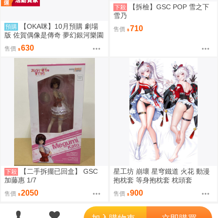
【拆檢】GSC POP 雪之下
下殺
雪乃
【OKA咪】10月預購 劇場
預購
710
售價
版 佐賀偶像是傳奇 夢幻銀河樂園
｜壓克力立牌 (共7款任選)
630
售價
【二手拆擺已回盒】 GSC
星工坊 崩壞 星穹鐵道 火花 動漫
下殺
加藤惠 1/7
抱枕套 等身抱枕套 枕頭套
2050
900
售價
售價
';