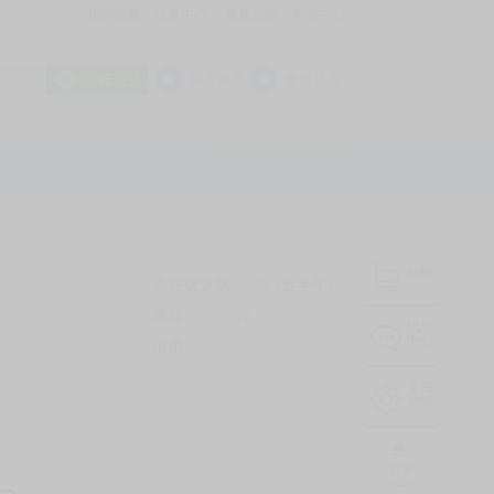
我的拍賣
訊息中心
最新公告
幫助中心
│
│
│
8 OFF
加入會員
會員登入
LINE登入
平台說明Q&A
結帳
未完成交易
0
次 (近半年)
商品
7107
件
有限公司
❔
訊息
中心
信用
99
%
常用
功能
TOP