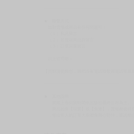
━━━━━━━━━━━━━━━━━━
★ 賣場出貨方式
［１～２本書］三層氣泡布（２圈）＋ＰＥ破
［３～７本書］三層氣泡布（４～５圈）＋Ｐ
［８本以上］ 三層氣泡布（２圈）＋紙箱出
（另有加固紙箱賣場，如有需要可至賣場加購
加固紙箱賣場：
https://www.myacg.com.tw/goods_detail.php
━━━━━━━━━━━━━━━━━━
★ 聯繫方式
如對賣場或商品有任何問題可：
（１）私訊留言
（２）於賣場商品頁留言
（３）訂單回覆留言
以上皆可唷～
【買動漫提醒您：我們沒有電話聯繫與電話客服