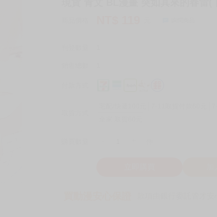
現貨 青文 BL漫畫 突如其來的春雷(
NT$
119
商品價格
元
詢問商品
刊登數量
1
銷售總數
1
付款方式
宅配/快遞100元
7-11取貨付款60元
7
取貨方式
全家 取貨60元
-
+
購買數量
件
立即購買
加
買動漫安心保證
款項由銀行委託管才安心 