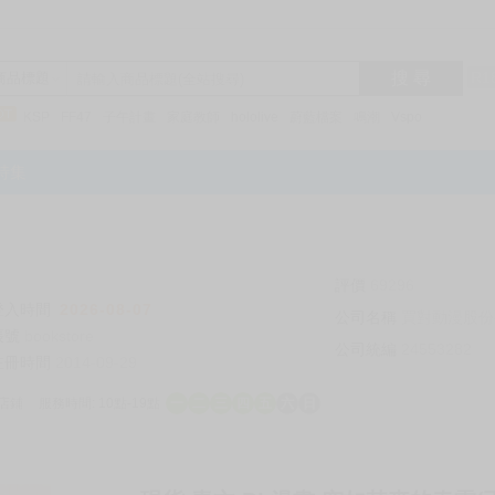
搜 尋
R1
商品標題
KSP
FF47
子午計畫
家庭教師
hololive
蔚藍檔案
鳴潮
Vspo
特集
評價
69296
登入時間
2026-08-07
公司名稱
買對動漫股份
帳號
bookstore
公司統編
24553282
註冊時間
2014-09-29
店鋪
服務時間: 10點-19點
一
二
三
四
五
六
日