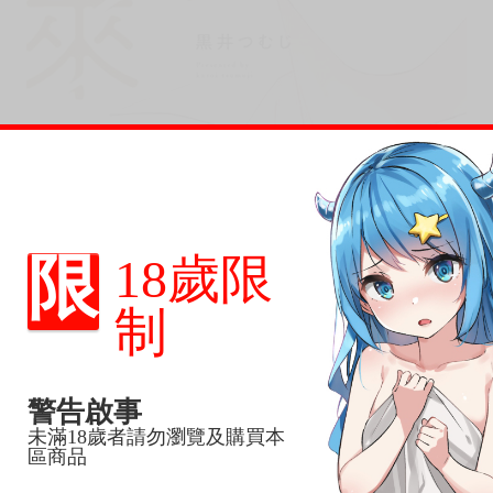
限
18歲限
制
警告啟事
未滿18歲者請勿瀏覽及購買本
區商品