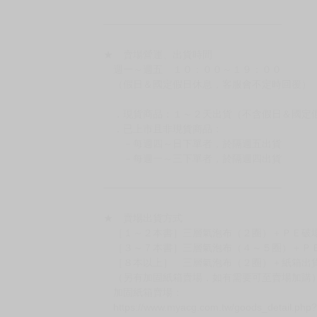
［日本精品］
◆日本精品單筆滿NT$4,000須先支付 10% 
待買家收到訂單商品，確認品項數量無誤，並確
訂金金額將退回至買動漫錢包。
◆日本精品為受注代購性質，結單後恕無法取消
◆日本精品圖像僅供參考，設計及式樣請以實際
◆日本精品的標題月份是日本上市時間，不等於
約發售後1個月-2個月抵台。
◆如遇缺貨或砍單，將另行通知並取消訂單，敬
━━━━━━━━━━━━━━━━━━
★ 賣場營運、出貨時間
週一～週五 １０：００～１９：００
（假日＆國定假日休息，客服會不定時回覆）
．現貨商品：１～２天出貨（不含假日＆國定
．已上市且非現貨商品：
－每週四～日下單者，於隔週五出貨
－每週一～三下單者，於隔週四出貨