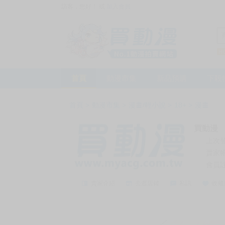
訪客，您好！
或
加入會員
首頁
動漫市集
新品預購
下殺
首頁
>
動漫市集
>
漫畫/輕小說
>
18+
>
漫畫
買動漫
上次
賣家
會員
賣家介紹
去逛店鋪
私訊
收藏