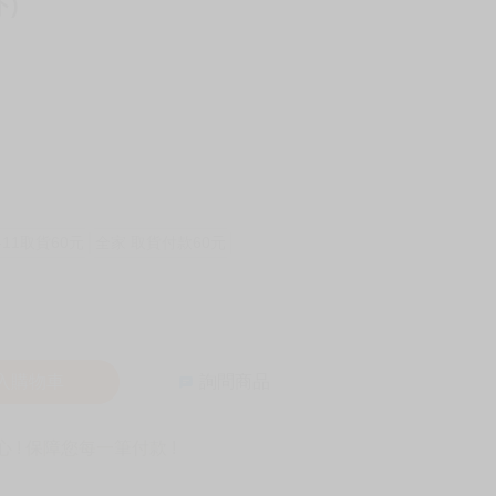
下)
-11取貨60元
全家 取貨付款60元
入購物車
詢問商品
! 保障您每一筆付款 !