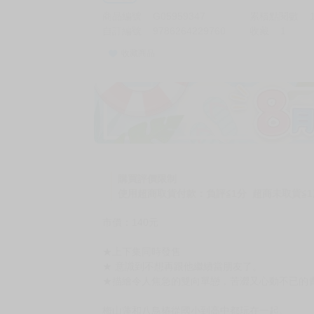
商品編號
G05959347
累積點閱數
自訂編號
9786264229760
收藏
1
收藏商品
加價購
( 共
1
件商品 )
(加購品) 買動漫★《$15元-
-
+