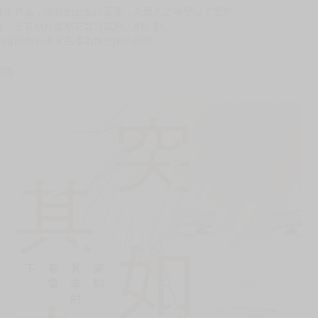
次 未完成交易≦1次 （近半年）
青春塗鴉。
蓮的存在，蓮對他是如此重要，久而久之轉變成了愛情。
椿，正在執行從朋友晉升成戀人的計劃。
刺痛的內心逐漸高漲為怦然的心跳聲。
問題……。