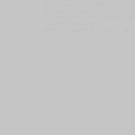
購買評價限制
使用超商取貨付款：負評≦1分 超商未取貨≦1
市價：140元
★上下集同時發售
★ 意識到不想再跟他繼續當朋友了。
★描繪令人焦急的雙向單戀，苦澀又心動不已的
梅山蓮和八鳥椿從國小到高中都玩在一起。
對失去父母的椿而言，再多的安慰話語都比不上
原本拒絕過椿的蓮卻改變心意宣示自己果然喜歡
一旦想到蓮的一舉一動出發點都是為了自己，椿
「我從來都沒有停止喜歡過蓮。」
總算雨過天青成為情侶的兩人，卻又面臨了新的