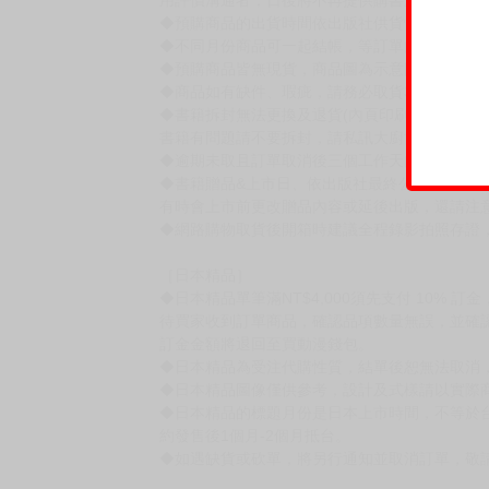
賣場規則
【下標前，請詳閱以下事項，完全同意才請下標
［一般商品］
◆有任何問題請聯繫客服。
用評價溝通者，日後將不再提供購書服務，請另
◆預購商品的出貨時間依出版社供貨情形會有所
◆不同月份商品可一起結帳，等訂單內所有商品
◆預購商品皆無現貨，商品圖為示意圖，請以實
◆商品如有缺件、瑕疵，請務必取貨3日內留言
◆書籍拆封無法更換及退貨(內頁印刷瑕疵例外)
書籍有問題請不要拆封，請私訊大廚協助。
◆逾期未取且訂單取消後三個工作天內未有任何
◆書籍贈品&上市日、依出版社最終公布為主。
有時會上市前更改贈品內容或延後出版，還請注
◆網路購物取貨後開箱時建議全程錄影拍照存證