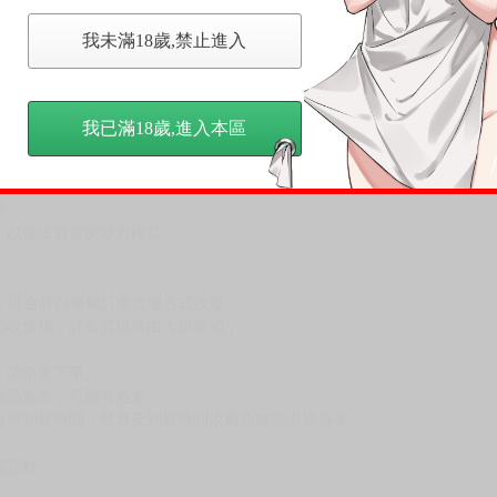
我未滿18歲,禁止進入
我已滿18歲,進入本區
，下標後視同完全同意】
尋其他店家，謝謝。
變動，一旦收到就會盡快寄出。
到齊後一起發貨。
品為主。
反應，逾期不受理。
反應，將直接加入黑名單，還請下單後準時取貨。
意。
，以保障買賣家雙方權益。