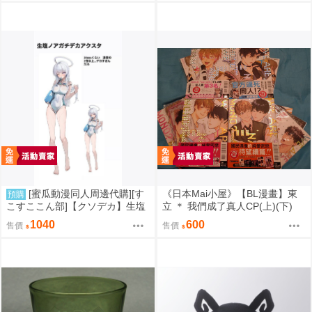
[蜜瓜動漫同人周邊代購][す
《日本Mai小屋》【BL漫畫】東
預購
こすここん部]【クソデカ】生塩
立 ＊ 我們成了真人CP(上)(下)
ノア競泳水着デカアクスタ(蔚藍
+續!我們成了真人CP(上)(下) ＊
1040
600
售價
售價
檔案)(同人周邊)
作者：腰オラつばめ