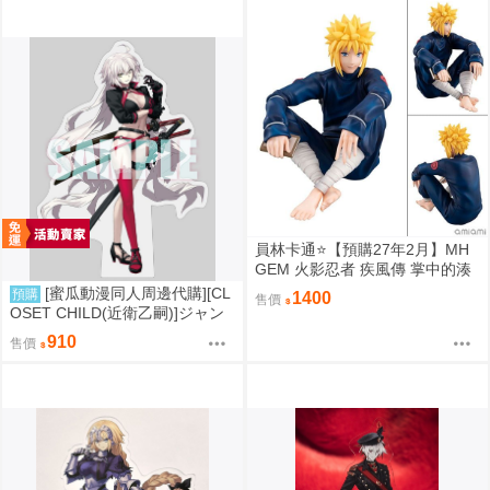
員林卡通⭐️【預購27年2月】MH
GEM 火影忍者 疾風傳 掌中的湊
波風湊 0813
[蜜瓜動漫同人周邊代購][CL
預購
1400
售價
OSET CHILD(近衛乙嗣)]ジャン
ヌ・ダルク・オルタ(水着)アクリ
910
售價
ルスタンド(FGO)(同人周邊)