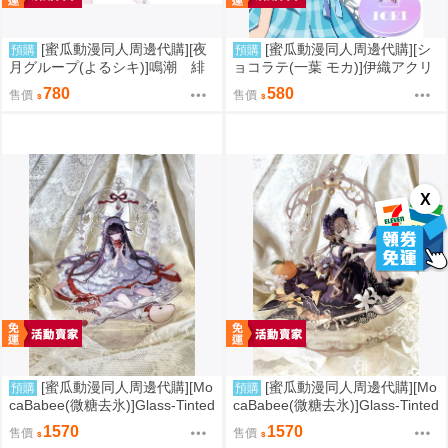
[蜜瓜動漫同人周邊代購][夜
[蜜瓜動漫同人周邊代購][シ
預購
預購
月グループ(よるシキ)]鳴潮 緋
ョコラテ(一葉 モカ)]伊織アクリ
雪(水着衣装) アクリルスタンド
ルフィギュア(私服)(同人周邊)
780
580
售價
售價
(同人周邊)
X
[蜜瓜動漫同人周邊代購][Mo
[蜜瓜動漫同人周邊代購][Mo
預購
預購
caBabee(微糖去氷)]Glass-Tinted
caBabee(微糖去氷)]Glass-Tinted
Tea Timeシリーズ コロンビー
Tea Timeシリーズ サンドロー
1570
1570
售價
售價
ナ(同人周邊)
ネ(同人周邊)