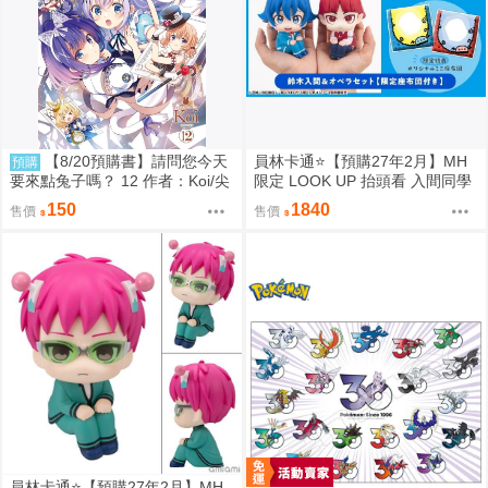
【8/20預購書】請問您今天
員林卡通⭐️【預購27年2月】MH
預購
要來點兔子嗎？ 12 作者：Koi/尖
限定 LOOK UP 抬頭看 入間同學
端漫畫/Avi書店
入魔了！鈴木入間 歐佩拉 套組附
150
1840
售價
售價
特典 0813
員林卡通⭐️【預購27年2月】MH