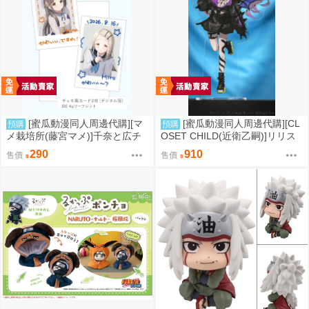
[蜜瓜動漫同人周邊代購][マ
[蜜瓜動漫同人周邊代購][CL
預購
預購
メ栽培所(藤宮マメ)]千奈と広チ
OSET CHILD(近衛乙嗣)]リリス
ェキ風カード(學園偶像大師)(同
ちゃんアクリルスタンド(FGO)
290
910
售價
售價
人周邊)
(同人周邊)