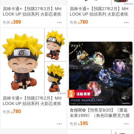
員林卡通⭐️【預購27年2月】MH
員林卡通⭐️【預購27年2月】MH
LOOK UP 抬頭系列 火影忍者疾
LOOK UP 抬頭系列 火影忍者疾
風傳 帕克 九喇嘛 披風配件 0813
風傳 自來也 0813
399
780
售價
售價
員林卡通⭐️【預購27年2月】MH
LOOK UP 抬頭系列 火影忍者疾
風傳 漩渦鳴人 燦笑版 0813
食糧閣✿【預售至8/20】《重返
780
售價
未來1999》（角色印象壓克力擺
件）重返未来1999／預售特典／
195
售價
美術集／浮光掠影／維爾汀／十
四行詩／天使娜娜／諾諦卡／虛