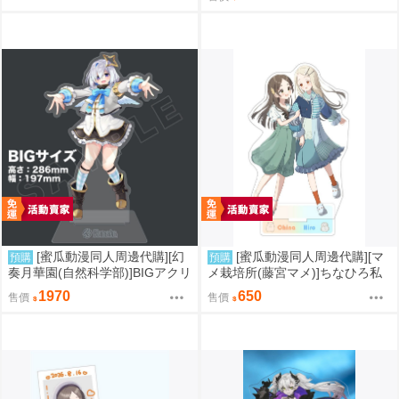
案)(同人周邊)
[蜜瓜動漫同人周邊代購][幻
[蜜瓜動漫同人周邊代購][マ
預購
預購
奏月華園(自然科学部)]BIGアクリ
メ栽培所(藤宮マメ)]ちなひろ私
ルスタンド 天音かなた(Hololive)
服アクリルスタンド(學園偶像大
1970
650
售價
售價
(同人周邊)
師)(同人周邊)