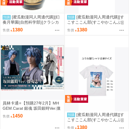
[蜜瓜動漫同人周邊代購][幻
[蜜瓜動漫同人周邊代購][す
預購
預購
奏月華園(自然科学部)]クラシカ
こすここん部(すこやかこんぶ)]
ルグラス プリンツ・オイゲン(艦
ユウカ海Tシャツ 黒 L(蔚藍檔案)
1380
1380
售價
售價
隊收藏)(同人周邊)
(同人周邊)
員林卡通⭐️【預購27年2月】MH
GEM.Carat 銀魂 坂田銀時Ver.攘
夷志士 0813
[蜜瓜動漫同人周邊代購][す
預購
1450
售價
こすここん部(すこやかこんぶ)]
ユウカ海Tシャツ白 M(蔚藍檔
1380
售價