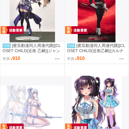
[蜜瓜動漫同人周邊代購][CL
[蜜瓜動漫同人周邊代購][CL
預購
預購
OSET CHILD(近衛 乙嗣)]ジャン
OSET CHILD(近衛乙嗣)]カルナ
ヌ・ダルク(FGO Ver.)アクリル
(軍装)アクリルスタンド(FGO)
910
910
售價
售價
スタンド(FGO)(同人周邊)
(同人周邊)