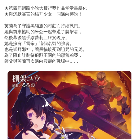
★第四屆網路小說大賞得獎作品堂堂書籍化！
★與沉默寡言的貓耳少女一同邁向傳說！
芙蘭為了守護黑貓族的村莊而持續戰鬥。
她與前來協助的米亞一起擊退了襲擊者，
然後幕後黑手繆蕾莉亞終於現身。
她是擁有「雷帝」這個名號的強者。
也是崇拜邪神，讓黑貓族受到詛咒的元兇。
為了阻止計劃征服獸王國的的繆蕾莉亞，
師父與芙蘭再次邁向震盪的戰場中……