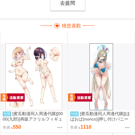
去提問
猜您喜歡
[蜜瓜動漫同人周邊代購][00
[蜜瓜動漫同人周邊代購][ほ
預購
預購
00(九郎)]再販アクリルフィギュ
ぱおば(nonco)]押し付けバニー
アセット(金ビキニ版)(同人周邊)
アスナ(蔚藍檔案)(同人周邊)
550
1110
售價
售價