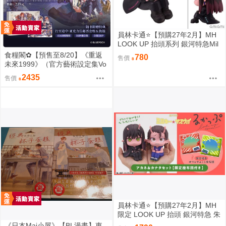
員林卡通⭐️【預購27年2月】MH
LOOK UP 抬頭系列 銀河特急Mil
ky☆Subway 朱音 0813
食糧閣✿【預售至8/20】《重返
780
售價
未來1999》（官方藝術設定集Vo
l.2_典藏版&全套壓克力擺件）重
2435
售價
返未来1999／預售特典／美術集
／浮光掠影／維爾汀／十四行詩
／天使娜娜／諾諦卡／虛構集
員林卡通⭐️【預購27年2月】MH
限定 LOOK UP 抬頭 銀河特急 朱
音 & 鐵多 套組附特典 0813
《日本Mai小屋》【BL漫畫】東