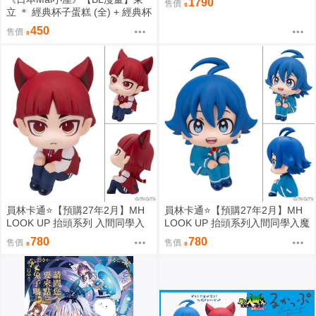
1790
售價
立 ＊ 經典杯子蛋糕 (全) + 經典杯
子蛋糕 with 卡布奇諾 (全) ＊ 作
450
售價
者：佐岸左岸
員林卡通⭐️【預購27年2月】MH
員林卡通⭐️【預購27年2月】MH
LOOK UP 抬頭系列 入間同學入
LOOK UP 抬頭系列入間同學入魔
魔了！歐佩拉 0813
了！鈴木入間 0813
780
780
售價
售價