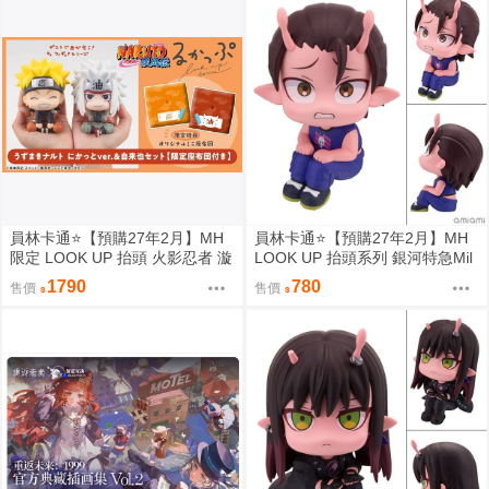
構集
員林卡通⭐️【預購27年2月】MH
員林卡通⭐️【預購27年2月】MH
限定 LOOK UP 抬頭 火影忍者 漩
LOOK UP 抬頭系列 銀河特急Mil
渦鳴人 自來也 套組附特典 0813
ky☆Subway 鐵多 0813
1790
780
售價
售價