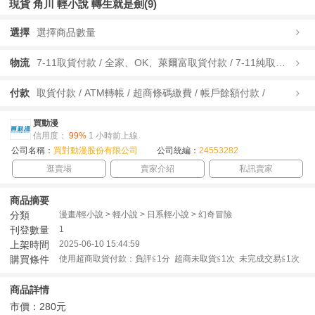
現貨 角川 輕小說 轉生就是劍(9)
選擇
選擇商品數量
物流
7-11取貨付款 / 全家、OK、萊爾富取貨付款 / 7-11純取貨 / 全家、OK、萊爾富純取貨 / 宅配/快遞 /
付款
取貨付款 / ATM轉帳 / 超商條碼繳費 / 帳戶餘額付款 /
買動漫
信用度：
99%
1 小時前上線
公司名稱：
買對動漫股份有限公司
公司統編：
24553282
逛賣場
賣家介紹
私訊賣家
商品摘要
分類
漫畫/輕小說 > 輕小說 > 日系輕小說 > 幻奇冒險
刊登數量
1
上架時間
2025-06-10 15:44:59
購買條件
使用超商取貨付款：負評≦1分 超商未取貨≦1次 未完成交易≦1次
商品詳情
市價：280元