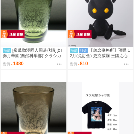
[蜜瓜動漫同人周邊代購][幻
【怨念事務所】預購 1
預購
預購
訂金
奏月華園(自然科学部)]クラシカ
2月(免訂金) 史克威爾 王國之心
ルグラス 利根改二(艦隊收藏)(同
系列 Q版布偶 娃娃 暗影 再販 08
1380
810
售價
售價
人周邊)
24