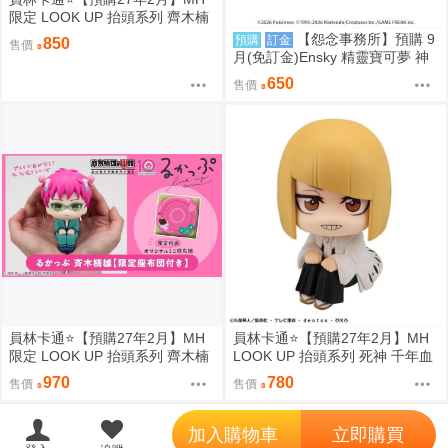
限定 LOOK UP 抬頭系列 齊木楠
雄的災難 齊木楠雄 0813
【怨念事務所】預購 9
預購
訂金
850
售價
月(免訂金)Ensky 精靈寶可夢 神
奇寶貝 30週年 1000片拼圖 傳說
650
售價
寶可夢 0809
員林卡通⭐️【預購27年2月】MH
員林卡通⭐️【預購27年2月】MH
限定 LOOK UP 抬頭系列 齊木楠
LOOK UP 抬頭系列 死神 千年血
雄的災難 齊木楠雄 附特典 0813
戰篇 平子真子 0813
970
780
售價
售價
';
加入購物車
立即購買