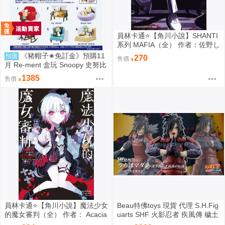
員林卡通⭐️【角川小說】SHANTI
系列 MAFIA（全） 作者：佐野し
なの (附尼采書套)
《豬帽子✬免訂金》預購11
預購
270
售價
月 Re-ment 盒玩 Snoopy 史努比
悠閒座椅場景 中盒6入 0816
1385
售價
員林卡通⭐️【角川小說】魔法少女
Beau特佛toys 現貨 代理 S.H.Fig
的魔女審判（全） 作者： Acacia
uarts SHF 火影忍者 疾風傳 穢土
(附尼采書套)
轉身 宇智波斑 0209