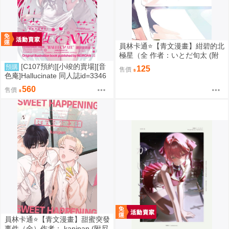
員林卡通⭐️【青文漫畫】紺碧的北
極星（全 作者：いとだ旬太 (附
尼采書套)
[C107預約][小竣的賣場][音
預購
125
售價
色庵]Hallucinate 同人誌id=3346
298
560
售價
員林卡通⭐️【青文漫畫】甜蜜突發
事件（全）作者： kanipan (附尼