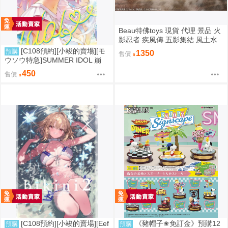
Beau特佛toys 現貨 代理 景品 火
影忍者 疾風傳 五影集結 風土水
影 我愛羅 大野木 照美冥 0302
[C108預約][小竣的賣場][モ
預購
1350
售價
ウソウ特急]SUMMER IDOL 崩
壞：星穹鐵道 同人誌id=3758363
450
售價
[C108預約][小竣的賣場][Eef
《豬帽子✬免訂金》預購12
預購
預購