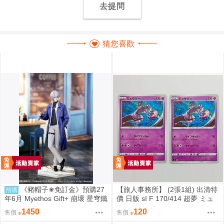
去提問
猜您喜歡
《豬帽子✬免訂金》預購27
【旅人事務所】 (2張1組) 出清特
預購
年6月 Myethos Gift+ 崩壞 星穹鐵
價 日版 sI F 170/414 超夢 ミュ
道 白厄 列車環遊記Ver 1/8 1011
ウツー PTCG 寶可夢 卡牌【原售
1450
120
售價
售價
價480元 特價120元】