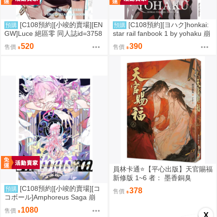
[C108預約][小竣的賣場][EN
[C108預約][ヨハク]honkai:
預購
預購
GW]Luce 絕區零 同人誌id=3758
star rail fanbook 1 by yohaku 崩
416
壞：星穹鐵道 同人誌id=3767971
520
390
售價
售價
員林卡通⭐️【平心出版】天官賜福
新修版 1~6 者： 墨香銅臭
[C108預約][小竣的賣場][コ
預購
378
售價
コボール]Amphoreus Saga 崩
壞：星穹鐵道 同人誌id=3745928
1080
售價
X