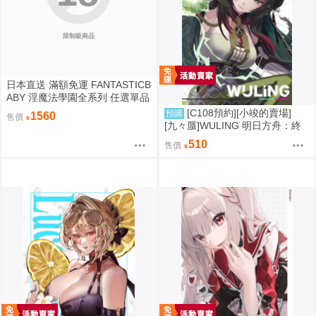
限制級商品
日本直送 滿額免運 FANTASTICB
ABY 淫魔法學園全系列 任選單品
/ 3位學妹豪華全套組 疾風雷神
[C108預約][小竣的賣場]
預購
1560
售價
[九々蜃]WULING 明日方舟：終
末地 同人誌id=3774619
510
售價