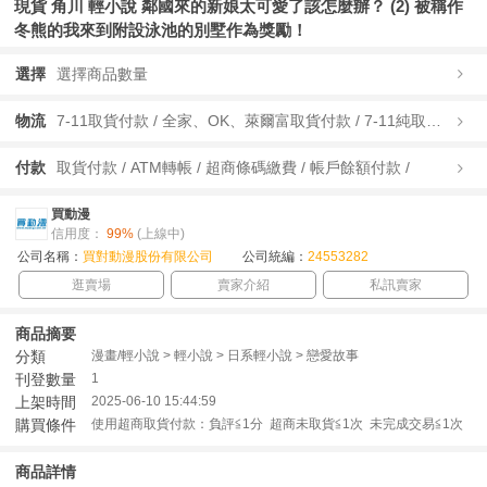
現貨 角川 輕小說 鄰國來的新娘太可愛了該怎麼辦？ (2) 被稱作
冬熊的我來到附設泳池的別墅作為獎勵！
選擇
選擇商品數量
物流
7-11取貨付款 / 全家、OK、萊爾富取貨付款 / 7-11純取貨 / 全家、OK、萊爾富純取貨 / 宅配/快遞 /
付款
取貨付款 / ATM轉帳 / 超商條碼繳費 / 帳戶餘額付款 /
買動漫
信用度：
99%
(上線中)
公司名稱：
買對動漫股份有限公司
公司統編：
24553282
逛賣場
賣家介紹
私訊賣家
商品摘要
分類
漫畫/輕小說 > 輕小說 > 日系輕小說 > 戀愛故事
刊登數量
1
上架時間
2025-06-10 15:44:59
購買條件
使用超商取貨付款：負評≦1分 超商未取貨≦1次 未完成交易≦1次
商品詳情