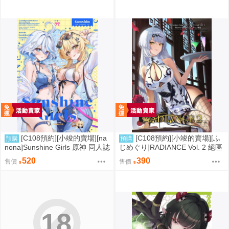
[C108預約][小竣的賣場][na
[C108預約][小竣的賣場][ふ
預購
預購
nona]Sunshine Girls 原神 同人誌
じめぐり]RADIANCE Vol. 2 絕區
id=3774614
零 同人誌id=3755087
520
390
售價
售價
18