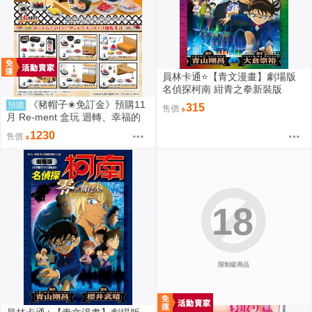
員林卡通⭐️【青文漫畫】劇場版
名偵探柯南 紺青之拳新裝版
（全）作者：青山剛昌(附尼采書
《豬帽子✬免訂金》預購11
預購
315
售價
套)
月 Re-ment 盒玩 迴轉、幸福的
一盤 藏壽司 中盒6入 0816
1230
售價
18
限制級商品