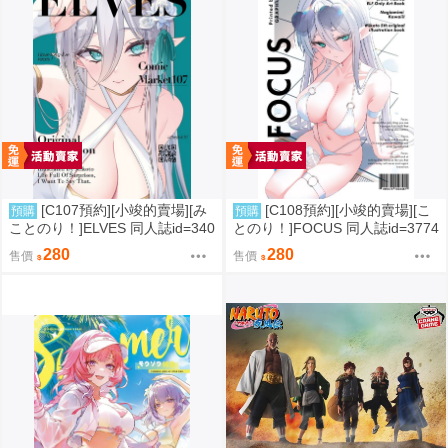
[C107預約][小竣的賣場][み
[C108預約][小竣的賣場][こ
預購
預購
ことのり！]ELVES 同人誌id=340
とのり！]FOCUS 同人誌id=3774
9788
475
280
280
售價
售價