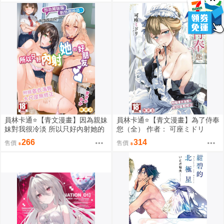
員林卡通⭐️【青文漫畫】因為親妹
員林卡通⭐️【青文漫畫】為了侍奉
妹對我很冷淡 所以只好內射她的
您（全） 作者： 可座ミドリ
好朋友（全） 作者： あきさかや
266
314
售價
售價
もか