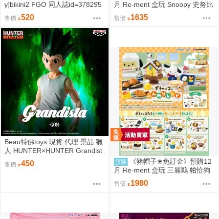
y]bikini2 FGO 同人誌id=378295
月 Re-ment 盒玩 Snoopy 史努比
7
街角招牌場景 中盒6入 0816
520
1635
售價
售價
Beau特佛toys 現貨 代理 景品 獵
人 HUNTER×HUNTER Grandist
a 小傑 0206
《豬帽子✬免訂金》預購12
預購
450
售價
月 Re-ment 盒玩 三麗鷗 帕恰狗
烘焙食譜 中盒8入 0816
1980
售價