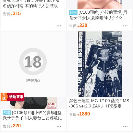
員林卡通⭐️【青文漫畫】劇場版
名偵探柯南 零的執行人新裝版
（全）作者：青山剛昌(附尼采書
[C108預約][小竣的賣場][昇
預購
315
售價
套)
竜安井会]人妻陰陽師サクヤ3
寝取り篇 同人誌id=3785657
330
售價
18
限制級商品
黑色三連星 MG 1/100 薩克2 MS
-06S ver2.0 ZAKU II PB限定
[C106預約][小竣的賣場][監
預購
1880
售價
獄サテライト]人妻ねこと邪竜に
ゃ 同人誌id=3191266
220
售價