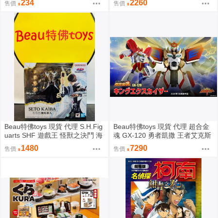
234
2260
售價
售價
Beau特佛toys 現貨 代理 S.H.Fig
Beau特佛toys 現貨 代理 超合金
uarts SHF 遊戲王 怪獸之決鬥 海
魂 GX-120 勇者凱撒 王者艾克斯
馬瀬人 0209
凱撒 0209
1480
7290
售價
售價