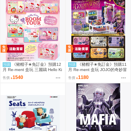
《豬帽子✬免訂金》預購12
《豬帽子✬免訂金》預購11
預購
預購
月 Re-ment 盒玩 三麗鷗 Hello Ki
月 Re-ment 盒玩 JOJO的奇妙冒
tty 秘密房間之旅 中盒6入 0816
險 服裝精品店 黃金之風 中盒6入
1540
1180
售價
售價
0816