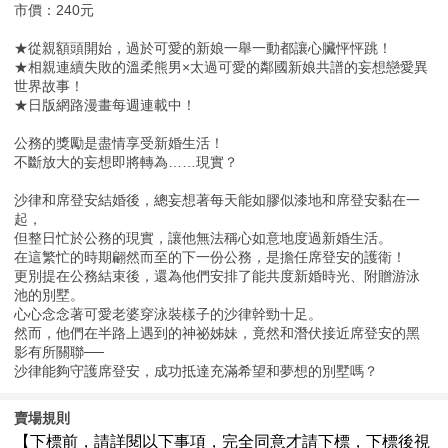
市價：240元
★從親額頭開始，過於可愛的新娘一舉一動都讓心臟怦怦跳！
★相親連續失敗的溫柔熊男×太過可愛的鄰國新娘共譜的妄想戀愛異
世界故事！
★日版網路漫畫每週連載中！
公務的獎勵是盡情享受新婚生活！
不斷放大的妄想即將轉為……現實？
沙律和席登安結婚後，總妄想著每天能如膠似漆地和席登安黏在一
起，
但整日忙於公務的現實，讓他無法稱心如意地度過新婚生活。
在這繁忙的時期翩然而至的下一份公務，是擔任席登安的護衛！
更別提在公務結束後，還為他們安排了能共度新婚時光、附贈游泳
池的別墅。
心心念念著可愛老婆穿泳裝樣子的沙律幹勁十足。
然而，他們在半路上遇到的神祕姊妹，竟然和潛伏接近席登安的黑
影有所關聯──
沙律能夠守護席登安，成功抵達充滿希望和夢想的別墅嗎？
賣場規則