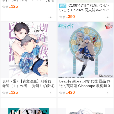
采書套)
[C108預約][全粒粉パン]か
預購
125
售價
いこう Hololive 同人誌id=37539
89
390
售價
員林卡通⭐️【青文漫畫】別看我，
Beau特佛toys 現貨 代理 景品 葬
老師（１）作者： 狗飼ミギ(附尼
送的芙莉蓮 Glasscape 欣梅爾 0
采書套)
302
125
430
售價
售價