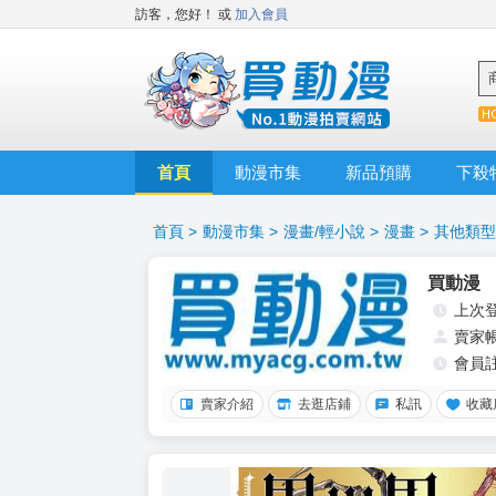
訪客，您好！
或
加入會員
首頁
動漫市集
新品預購
下殺
首頁
>
動漫市集
>
漫畫/輕小說
>
漫畫
>
其他類型
買動漫
上次
賣家
會員
賣家介紹
去逛店鋪
私訊
收藏