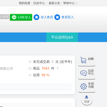
我的拍賣
訊息中心
最新公告
幫助中心
│
│
│
8 OFF
加入會員
會員登入
LINE登入
平台說明Q&A
結帳
未完成交易
0
次 (近半年)
商品
7043
件
有限公司
❔
訊息
中心
信用
99
%
常用
功能
TOP