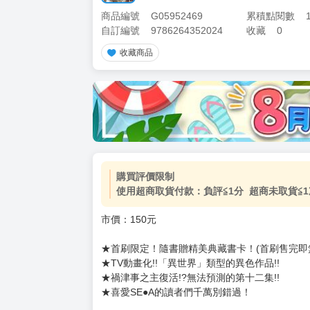
商品編號
G05952469
累積點閱數
自訂編號
9786264352024
收藏
0
收藏商品
加價購
( 共
1
件商品 )
(加購品) 買動漫★《$15元-
-
+