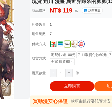
現貨 角川 漫畫 異世界歸來的舅舅(12
NT$
119
商品價格
元
詢問商品
刊登數量
1
銷售總數
7
付款方式
宅配/快遞100元
7-11取貨付款60元
7
取貨方式
全家 取貨60元
-
+
購買數量
件
立即購買
加
買動漫安心保證
款項由銀行委託管才安心 