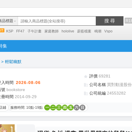
搜 尋
R1
商品標題
KSP
FF47
子午計畫
家庭教師
hololive
蔚藍檔案
鳴潮
Vspo
特集
>
輕鬆幽默
評價
69281
登入時間
2026-08-06
公司名稱
買對動漫股份
帳號
bookstore
公司統編
24553282
註冊時間
2014-09-29
店鋪
服務時間: 10點-19點
一
二
三
四
五
六
日