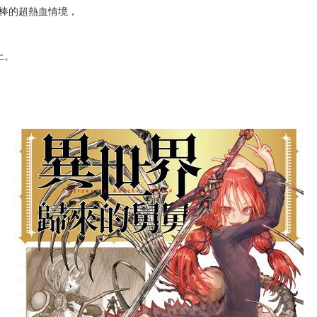
次 未完成交易≦1次 （近半年）
無贈品)
很棒的超熱血情境，
上。
。