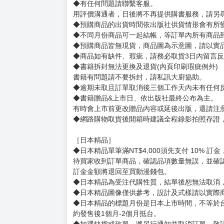
賣場規則
【下標前，請詳閱以下事項，完全同意才請下標
［一般商品］
◆有任何問題請聯繫客服。
用評價溝通者，日後將不再提供購書服務，請另
◆預購商品的出貨時間依出版社供貨情形會有所
◆不同月份商品可一起結帳，等訂單內所有商品
◆預購商品皆無現貨，商品圖為示意圖，請以實
◆商品如有缺件、瑕疵，請務必取貨3日內留言
◆書籍拆封無法更換及退貨(內頁印刷瑕疵例外)
書籍有問題請不要拆封，請私訊大廚協助。
◆逾期未取且訂單取消後三個工作天內未有任何
◆書籍贈品&上市日、依出版社最終公布為主。
有時會上市前更改贈品內容或延後出版，還請注
◆網路購物取貨後開箱時建議全程錄影拍照存證