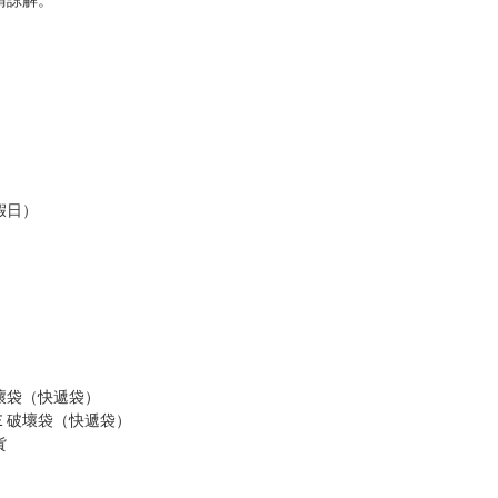
訂金，訂金將以專屬訂金賣場方式收取，
認收貨後，訂金賣場將由大廚取消，
，請慎重下單。
商品為準，可能有色差。
台灣到貨時間，發售及到貨時間依廠商實際出貨為準，
請諒解。
假日）