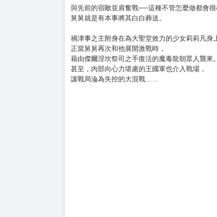
購買評價限制
使用超商取貨付款：負評≦1分 超商未取貨≦1
市價：150元
★首刷限定！隨書贈精美典藏書卡！(首刷售完即
★TV動畫化!!「異世界」類型的異色作品!!
★禍津事之主復活!?無法預測的第十二集!!
★喜愛SE●A的讀者們千萬別錯過！
與先前的宿敵並肩奮戰──這種不管怎麼做都會
舅舅就是有本事將其白白葬送。
禍津事之主附身在為大聖堂效力的少女莉莉凡身
正當舅舅再次和他展開激戰時，
藉由傑爾涅坎祭司之手復活的魔毒龍朝眾人襲來
甚至，內部向心力堪慮的王國軍也介入戰場，
讓戰局淪為失控的大混戰……