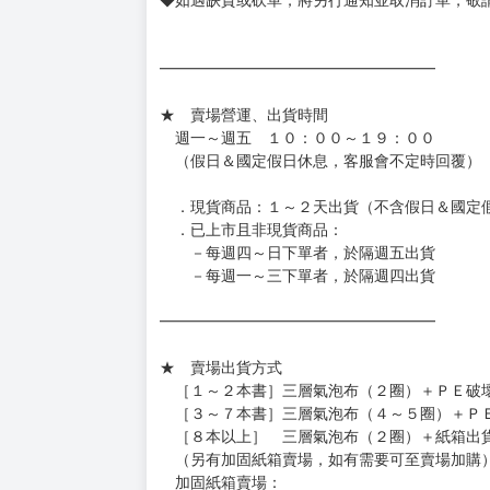
［日本精品］
◆日本精品單筆滿NT$4,000須先支付 10% 
待買家收到訂單商品，確認品項數量無誤，並確
訂金金額將退回至買動漫錢包。
◆日本精品為受注代購性質，結單後恕無法取消
◆日本精品圖像僅供參考，設計及式樣請以實際
◆日本精品的標題月份是日本上市時間，不等於
約發售後1個月-2個月抵台。
◆如遇缺貨或砍單，將另行通知並取消訂單，敬
━━━━━━━━━━━━━━━━━━
★ 賣場營運、出貨時間
週一～週五 １０：００～１９：００
（假日＆國定假日休息，客服會不定時回覆）
．現貨商品：１～２天出貨（不含假日＆國定
．已上市且非現貨商品：
－每週四～日下單者，於隔週五出貨