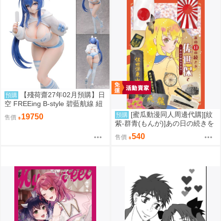
【殘荷齋27年02月預購】日
預購
空 FREEing B-style 碧藍航線 紐
澤西 新澤西 宿舍計劃Ver 1/3
[蜜瓜動漫同人周邊代購][紋
預購
19750
售價
紫-群青(もんが)]あの日の続きを
佐世保で～東山公園海軍墓地～
540
售價
(同人誌)