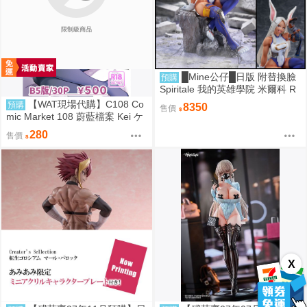
限制級商品
█Mine公仔█日版 附替換臉
預購
Spiritale 我的英雄學院 米爾科 R
abbit 1/7 PVC D9265
【WAT現場代購】C108 Co
預購
8350
售價
mic Market 108 蔚藍檔案 Kei ケ
イちゃん かいはつけいかくっ！
280
售價
X