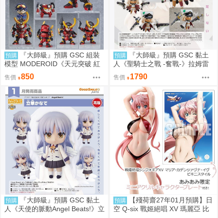
『大師級』預購 GSC 組裝
『大師級』預購 GSC 黏土
預購
預購
模型 MODEROID《天元突破 紅
人《聖騎士之戰 -奮戰-》拉姆雷
蓮螺巖》紅蓮螺巖 再販
薩爾=瓦倫泰 再販
850
1790
售價
售價
『大師級』預購 GSC 黏土
【殘荷齋27年01月預購】日
預購
預購
人《天使的脈動Angel Beats!》立
空 Q-six 戰姬絕唱 XV 瑪麗亞 比
華奏 再販
基尼Ver 1/7 一般版