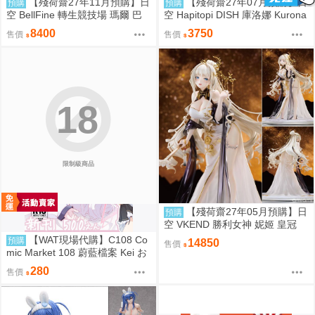
【殘荷齋27年11月預購】日
【殘荷齋27年07月預購】日
預購
預購
空 BellFine 轉生競技場 瑪爾 巴
空 Hapitopi DISH 庫洛娜 Kurona
洛克 1/6
盛情邀請 1/6 附特典
8400
3750
售價
售價
18
限制級商品
【殘荷齋27年05月預購】日
預購
空 VKEND 勝利女神 妮姬 皇冠
榮耀之花 1/4 附特典
【WAT現場代購】C108 Co
預購
14850
售價
mic Market 108 蔚藍檔案 Kei お
ねがい!! ケイちゃんっ♡
280
售價