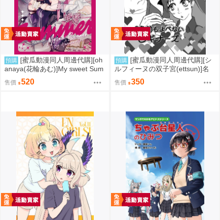
[蜜瓜動漫同人周邊代購][oh
[蜜瓜動漫同人周邊代購][シ
預購
預購
anaya(花輪あむ)]My sweet Sum
ルフィーヌの双子宮(ettsun)]名
mer【特典付】(LoveLive虹ヶ咲
前もよべないビギナーズ【特典
520
350
售價
售價
学園スクールアイドル同好会)(同
付】(FGO/stay night)(同人誌)
人誌)