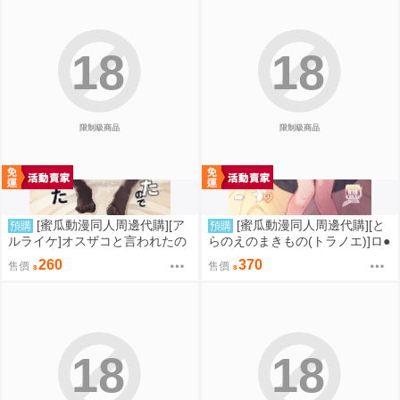
18
18
限制級商品
限制級商品
[蜜瓜動漫同人周邊代購][ア
[蜜瓜動漫同人周邊代購][と
預購
預購
ルライケ]オスザコと言われたの
らのえのまきもの(トラノエ)]ロ●
で俺の本気でわからせてみた(同
巨乳お嬢様藤宮あいりの華麗な
260
370
售價
售價
人誌)
るおねだり(同人誌)
18
18