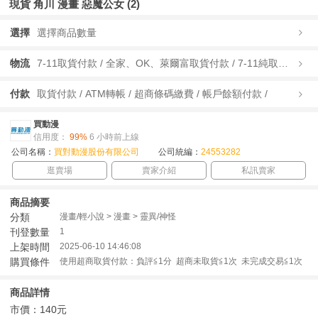
現貨 角川 漫畫 惡魔公女 (2)
選擇
選擇商品數量
物流
7-11取貨付款 / 全家、OK、萊爾富取貨付款 / 7-11純取貨 / 全家、OK、萊爾富純取貨 / 宅配/快遞 /
付款
取貨付款 / ATM轉帳 / 超商條碼繳費 / 帳戶餘額付款 /
買動漫
信用度：
99%
6 小時前上線
公司名稱：
買對動漫股份有限公司
公司統編：
24553282
逛賣場
賣家介紹
私訊賣家
商品摘要
分類
漫畫/輕小說 > 漫畫 > 靈異/神怪
刊登數量
1
上架時間
2025-06-10 14:46:08
購買條件
使用超商取貨付款：負評≦1分 超商未取貨≦1次 未完成交易≦1次
商品詳情
市價：140元