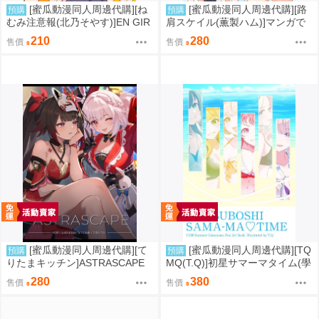
[蜜瓜動漫同人周邊代購][ね
[蜜瓜動漫同人周邊代購][路
預購
預購
むみ注意報(北乃そやす)]EN GIR
肩スケイル(薫製ハム)]マンガで
LS! Vol.11(彩虹社)(同人誌)
わかるアビドスシリーズ ちゃ
210
280
售價
售價
ぶ台星人のひみつ(蔚藍檔案)(同
人誌)
[蜜瓜動漫同人周邊代購][て
[蜜瓜動漫同人周邊代購][TQ
預購
預購
りたまキッチン]ASTRASCAPE
MQ(T.Q)]初星サマーマタイム(學
(崩壞：星穹鐵道)(同人誌)
園偶像大師)(同人誌)
280
380
售價
售價