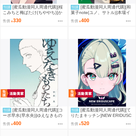
[蜜瓜動漫同人周邊代購][桜
[蜜瓜動漫同人周邊代購][和
預購
預購
こみちと梅ばたけ(ちややち)]か
菓子note(ユノ、サトル)]本場イ
わいいふたりがいちゃあま×××し
タリアのオリーブオイルで自宅
330
400
售價
售價
てるだけのはなし(同人誌)
ご飯のQOLを爆上げ!(同人誌)
[蜜瓜動漫同人周邊代購][コ
[蜜瓜動漫同人周邊代購][て
預購
預購
ーポ早水(早水央)]ゆえなきもの
りたまキッチン]NEW ERIDUSC
たち(同人誌)
APE(絕區零)(同人誌)
400
520
售價
售價