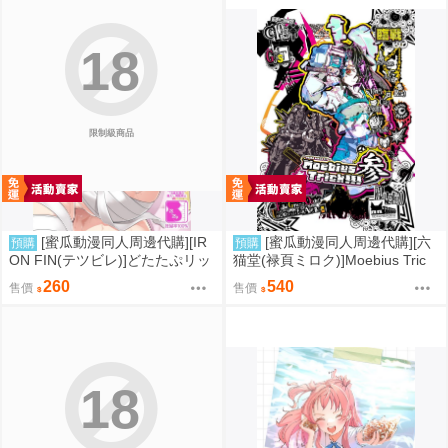
18
限制級商品
[蜜瓜動漫同人周邊代購][IR
[蜜瓜動漫同人周邊代購][六
預購
預購
ON FIN(テツビレ)]どたたぷリッ
猫堂(禄頁ミロク)]Moebius Tric
プ(FGO)(同人誌)
k!!! 参(FGO)(同人誌)
260
540
售價
售價
18