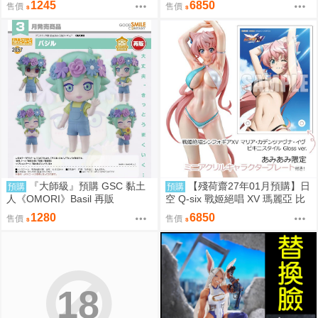
1245
6850
售價
售價
『大師級』預購 GSC 黏土
【殘荷齋27年01月預購】日
預購
預購
人《OMORI》Basil 再販
空 Q-six 戰姬絕唱 XV 瑪麗亞 比
基尼Ver 1/7 油光版
1280
6850
售價
售價
18