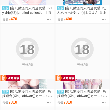
[蜜瓜動漫同人周邊代購][hol
[蜜瓜動漫同人周邊代購][桜
預購
預購
y drip(柊)]untitled collection【特
ふらっぺ(桜もち)]ホロよん 白上
典付】(同人誌)
フブキ編8(Hololive)(同人誌)
470
400
售價
售價
18
18
限制級商品
限制級商品
[蜜瓜動漫同人周邊代購][萌
[蜜瓜動漫同人周邊代購][萌
預購
預購
姫連合(Xin、obiwan)]カーニバル
姫連合(Xin、obiwan)]カーニバル
43-混浴地獄3 ～幻月遊戯の性転
44-混浴地獄4 ～覗き見傀儡の陥
310
310
售價
售價
換裁判～(崩壞：星穹鐵道)(同人
落裁判～(崩壞：星穹鐵道)(同人
誌)
誌)