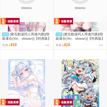
限制級商品
限制級商品
[蜜瓜動漫同人周邊代購][萌
[蜜瓜動漫同人周邊代購][萌
預購
預購
姫連合(Xin、obiwan)]【特典版】
姫連合(Xin、obiwan)]【特典版】
カーニバル44-混浴地獄4 ～覗き
カーニバル43-混浴地獄3 ～幻月
410
410
售價
售價
見傀儡の陥落裁判～(崩壞：星穹
遊儀の性転換裁判～(崩壞：星穹
鐵道)(同人誌)
鐵道)(同人誌)