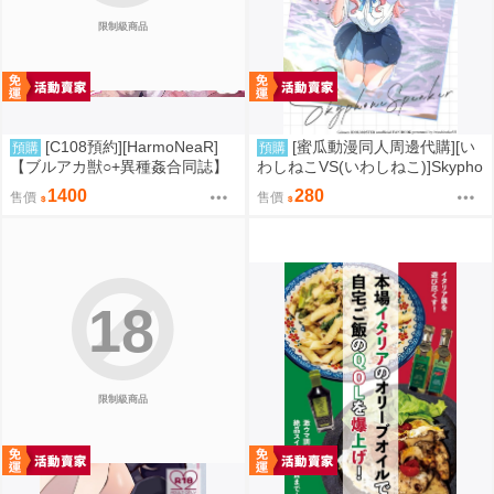
限制級商品
[C108預約][HarmoNeaR]
[蜜瓜動漫同人周邊代購][い
預購
預購
【ブルアカ獣○+異種姦合同誌】
わしねこVS(いわしねこ)]Skypho
Sow do on me! vol.3 蔚藍檔案
ne Speaker(學園偶像大師)(同人
1400
280
售價
售價
同人誌040031332357
誌)
18
限制級商品