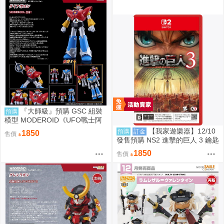
『大師級』預購 GSC 組裝
預購
模型 MODEROID《UFO戰士阿
波羅》大阿波羅
【我家遊樂器】12/10
預購
訂金
1850
售價
發售預購 NS2 進擊的巨人 3 鑰匙
卡 普通版日版
1850
售價