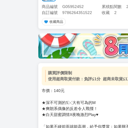
商品編號
G05952452
累積點閱數
自訂編號
9786264351522
收藏
2
收藏商品
購買評價限制
使用超商取貨付款：負評≦1分 超商未取貨≦1
市價：140元
★深不可測的S╳大有可為的M
★爽朗系偶像的反差令人戰慄！
★白天甜蜜調情X夜晚激烈Play♥
「如果不碰前面就能高潮，給予你獎賞；如果辦