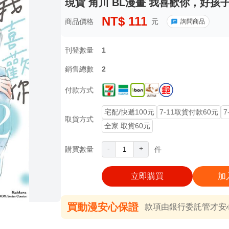
現貨 角川 BL漫畫 我喜歡你，好孩子 
NT$
111
商品價格
元
詢問商品
刊登數量
1
銷售總數
2
付款方式
宅配/快遞100元
7-11取貨付款60元
7
取貨方式
全家 取貨60元
-
+
購買數量
件
立即購買
加
買動漫安心保證
款項由銀行委託管才安心 