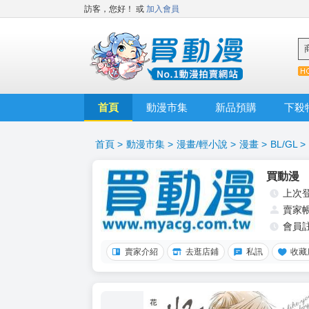
訪客，您好！
或
加入會員
首頁
動漫市集
新品預購
下殺
首頁
>
動漫市集
>
漫畫/輕小說
>
漫畫
>
BL/GL
>
買動漫
上次
賣家
會員
賣家介紹
去逛店鋪
私訊
收藏