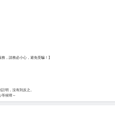
服務，請務必小心，避免受騙！】
別註明，沒有則反之。
心等候唷～