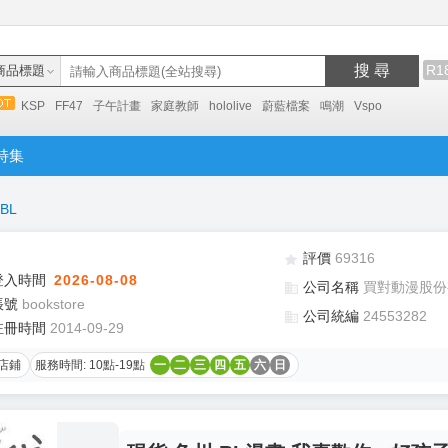
搜 尋
R1
商品標題
KSP
FF47
子午計畫
家庭教師
hololive
蔚藍檔案
鳴潮
Vspo
特集
BL
評價
69316
登入時間
2026-08-08
公司名稱
買對動漫股份
帳號
bookstore
公司統編
24553282
註冊時間
2014-09-29
店鋪
服務時間: 10點-19點
一
二
三
四
五
六
日