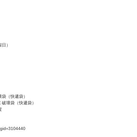
假日）
壞袋（快遞袋）
Ｅ破壞袋（快遞袋）
貨
）
?gid=3104440