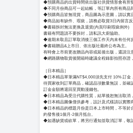
◆預購商品的出貨時間依出版社供貨情形會有所
◆不同月份商品可一起結帳，等訂單內所有商品
◆預購商品皆無現貨，商品圖為示意圖，請以實
◆商品如有缺件、瑕疵，請務必取貨3日內留言
◆書籍拆封無法更換及退貨(內頁印刷瑕疵例外)
書籍有問題請不要拆封，請私訊大廚協助。
◆逾期未取且訂單取消後三個工作天內未有任何
◆書籍贈品&上市日、依出版社最終公布為主。
有時會上市前更改贈品內容或延後出版，還請注
◆網路購物取貨後開箱時建議全程錄影拍照存證
［日本精品］
◆日本精品單筆滿NT$4,000須先支付 10% 
待買家收到訂單商品，確認品項數量無誤，並確
訂金金額將退回至買動漫錢包。
◆日本精品為受注代購性質，結單後恕無法取消
◆日本精品圖像僅供參考，設計及式樣請以實際
◆日本精品的標題月份是日本上市時間，不等於
約發售後1個月-2個月抵台。
◆如遇缺貨或砍單，將另行通知並取消訂單，敬