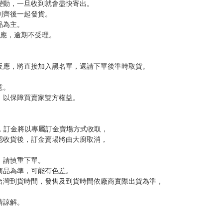
變動，一旦收到就會盡快寄出。
到齊後一起發貨。
品為主。
反應，逾期不受理。
反應，將直接加入黑名單，還請下單後準時取貨。
意。
，以保障買賣家雙方權益。
訂金，訂金將以專屬訂金賣場方式收取，
認收貨後，訂金賣場將由大廚取消，
，請慎重下單。
商品為準，可能有色差。
台灣到貨時間，發售及到貨時間依廠商實際出貨為準，
請諒解。