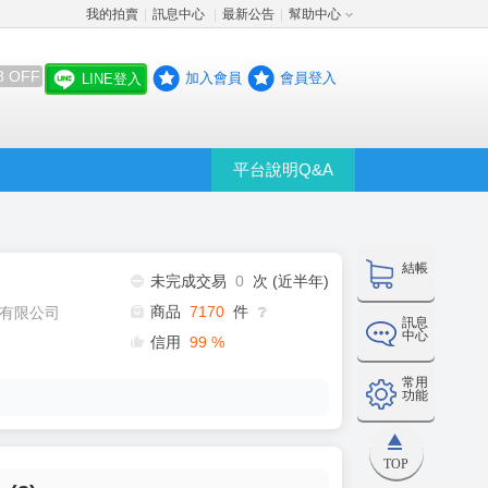
我的拍賣
訊息中心
最新公告
幫助中心
│
│
│
8 OFF
加入會員
會員登入
LINE登入
平台說明Q&A
結帳
未完成交易
0
次 (近半年)
商品
7170
件
有限公司
❔
訊息
中心
信用
99
%
常用
功能
TOP