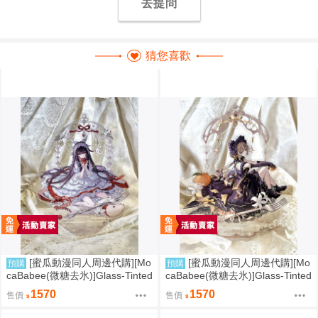
去提問
猜您喜歡
[蜜瓜動漫同人周邊代購][Mo
[蜜瓜動漫同人周邊代購][Mo
預購
預購
caBabee(微糖去氷)]Glass-Tinted
caBabee(微糖去氷)]Glass-Tinted
Tea Timeシリーズ コロンビー
Tea Timeシリーズ サンドロー
1570
1570
售價
售價
ナ(同人周邊)
ネ(同人周邊)