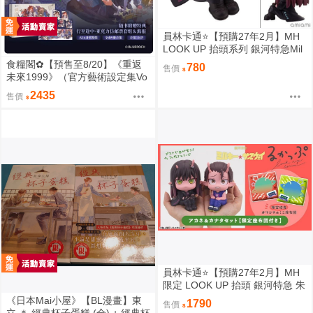
員林卡通⭐️【預購27年2月】MH
LOOK UP 抬頭系列 銀河特急Mil
ky☆Subway 朱音 0813
食糧閣✿【預售至8/20】《重返
780
售價
未來1999》（官方藝術設定集Vo
l.2_典藏版&全套壓克力擺件）重
2435
售價
返未来1999／預售特典／美術集
／浮光掠影／維爾汀／十四行詩
／天使娜娜／諾諦卡／虛構集
員林卡通⭐️【預購27年2月】MH
限定 LOOK UP 抬頭 銀河特急 朱
音 & 鐵多 套組附特典 0813
《日本Mai小屋》【BL漫畫】東
1790
售價