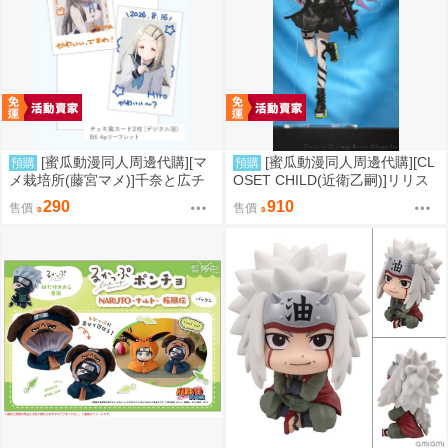
[蜜瓜動漫同人周邊代購][マ
[蜜瓜動漫同人周邊代購][CL
預購
預購
メ栽培所(藤宮マメ)]千奈と広チ
OSET CHILD(近衛乙嗣)]リリス
ェキ風カード(學園偶像大師)(同
ちゃんアクリルスタンド(FGO)
290
910
售價
售價
人周邊)
(同人周邊)