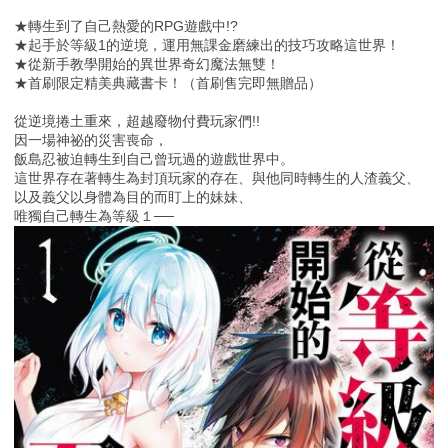
★轉生到了自己熱愛的RPG遊戲中!?
★起手於等級1的逆境，運用無課金磨練出的技巧攻略這世界！
★從新手教學開始的異世界奇幻魔法無雙！
★首刷限定精美典藏書卡！（首刷售完即無贈品）
從逆境捲土重來，超越廢物付費玩家們!!
因一場神祕的災害喪命，
飯島忍被迫轉生到自己曾玩過的遊戲世界中。
這世界存在著轉生為封頂玩家的存在、與他同時轉生的人渣義父、
以及義父以身體為目的而盯上的妹妹、
唯獨自己轉生為等級１──