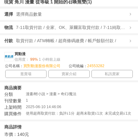
現貨 角川 漫畫 從等級１開始的召喚無雙(1)
選擇
選擇商品數量
物流
7-11取貨付款 / 全家、OK、萊爾富取貨付款 / 7-11純取貨 / 全家、OK、萊爾富純取貨 / 宅配/快遞 /
付款
取貨付款 / ATM轉帳 / 超商條碼繳費 / 帳戶餘額付款 /
買動漫
信用度：
99%
1 小時前上線
公司名稱：
買對動漫股份有限公司
公司統編：
24553282
逛賣場
賣家介紹
私訊賣家
商品摘要
分類
漫畫/輕小說 > 漫畫 > 奇幻/魔法
刊登數量
1
上架時間
2025-06-10 14:46:06
購買條件
使用超商取貨付款：負評≦1分 超商未取貨≦1次 未完成交易≦1次
商品詳情
市價：140元