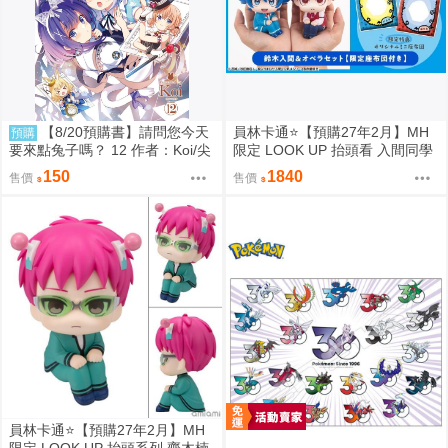
【8/20預購書】請問您今天
員林卡通⭐️【預購27年2月】MH
預購
要來點兔子嗎？ 12 作者：Koi/尖
限定 LOOK UP 抬頭看 入間同學
端漫畫/Avi書店
入魔了！鈴木入間 歐佩拉 套組附
150
1840
售價
售價
特典 0813
員林卡通⭐️【預購27年2月】MH