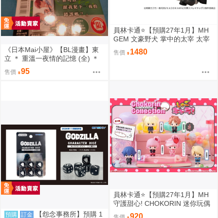
員林卡通⭐️【預購27年1月】MH
GEM 文豪野犬 掌中的太宰 太宰
治 0813
《日本Mai小屋》【BL漫畫】東
1480
售價
立 ＊ 重溫一夜情的記憶 (全) ＊
作者：志々藤からり
95
售價
員林卡通⭐️【預購27年1月】MH
守護甜心! CHOKORIN 迷你玩偶
收藏集 第1彈 中盒6入 0813
【怨念事務所】預購 1
預購
訂金
920
售價