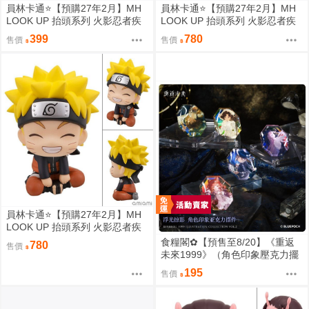
員林卡通⭐️【預購27年2月】MH
員林卡通⭐️【預購27年2月】MH
LOOK UP 抬頭系列 火影忍者疾
LOOK UP 抬頭系列 火影忍者疾
風傳 帕克 九喇嘛 披風配件 0813
風傳 自來也 0813
399
780
售價
售價
員林卡通⭐️【預購27年2月】MH
LOOK UP 抬頭系列 火影忍者疾
風傳 漩渦鳴人 燦笑版 0813
食糧閣✿【預售至8/20】《重返
780
售價
未來1999》（角色印象壓克力擺
件）重返未来1999／預售特典／
195
售價
美術集／浮光掠影／維爾汀／十
四行詩／天使娜娜／諾諦卡／虛
構集