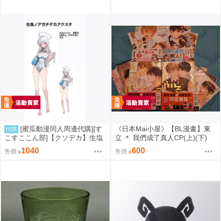
[蜜瓜動漫同人周邊代購][す
《日本Mai小屋》【BL漫畫】東
預購
こすここん部]【クソデカ】生塩
立 ＊ 我們成了真人CP(上)(下)
ノア競泳水着デカアクスタ(蔚藍
+續!我們成了真人CP(上)(下) ＊
1040
600
售價
售價
檔案)(同人周邊)
作者：腰オラつばめ