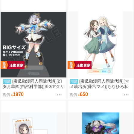
[蜜瓜動漫同人周邊代購][幻
[蜜瓜動漫同人周邊代購][マ
預購
預購
奏月華園(自然科学部)]BIGアクリ
メ栽培所(藤宮マメ)]ちなひろ私
ルスタンド 天音かなた(Hololive)
服アクリルスタンド(學園偶像大
1970
650
售價
售價
(同人周邊)
師)(同人周邊)