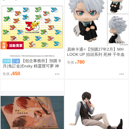
員林卡通⭐️【預購27年2月】MH
LOOK UP 抬頭系列 死神 千年血
戰篇 日番谷冬獅郎 0813
【怨念事務所】預購 9
預購
訂金
780
售價
月(免訂金)Ensky 精靈寶可夢 神
奇寶貝 30週年 1000片拼圖 最初
650
售價
的搭檔寶可夢 0809