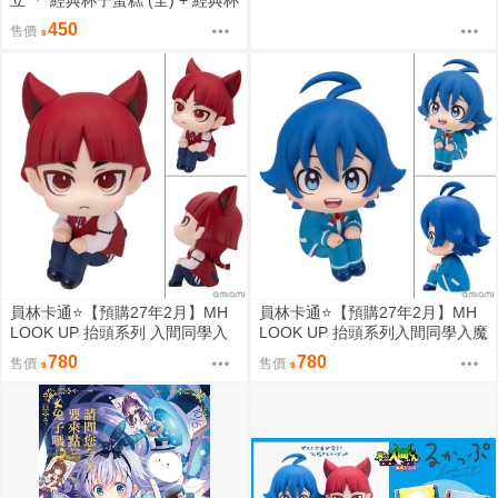
立 ＊ 經典杯子蛋糕 (全) + 經典杯
子蛋糕 with 卡布奇諾 (全) ＊ 作
450
售價
者：佐岸左岸
員林卡通⭐️【預購27年2月】MH
員林卡通⭐️【預購27年2月】MH
LOOK UP 抬頭系列 入間同學入
LOOK UP 抬頭系列入間同學入魔
魔了！歐佩拉 0813
了！鈴木入間 0813
780
780
售價
售價