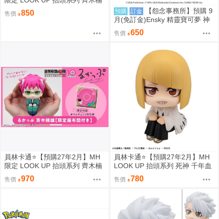
限定 LOOK UP 抬頭系列 齊木楠
雄的災難 齊木楠雄 0813
【怨念事務所】預購 9
預購
訂金
850
售價
月(免訂金)Ensky 精靈寶可夢 神
奇寶貝 30週年 1000片拼圖 傳說
650
售價
寶可夢 0809
員林卡通⭐️【預購27年2月】MH
員林卡通⭐️【預購27年2月】MH
限定 LOOK UP 抬頭系列 齊木楠
LOOK UP 抬頭系列 死神 千年血
雄的災難 齊木楠雄 附特典 0813
戰篇 平子真子 0813
970
780
售價
售價