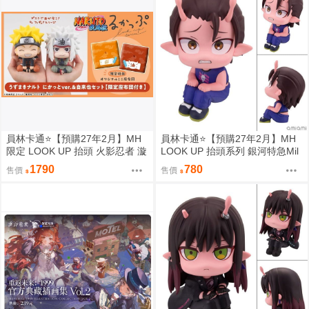
員林卡通⭐️【預購27年2月】MH
員林卡通⭐️【預購27年2月】MH
限定 LOOK UP 抬頭 火影忍者 漩
LOOK UP 抬頭系列 銀河特急Mil
渦鳴人 自來也 套組附特典 0813
ky☆Subway 鐵多 0813
1790
780
售價
售價