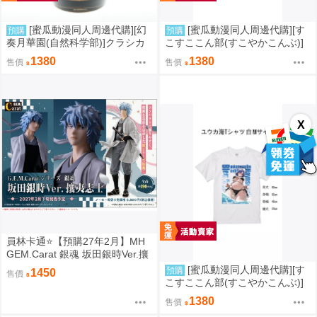
[蜜瓜動漫同人周邊代購][幻
[蜜瓜動漫同人周邊代購][す
預購
預購
奏月華園(自然科学部)]クラシカ
こすここん部(すこやかこんぶ)]
ルグラス プリンツ・オイゲン(艦
ユウカ海Tシャツ 黒 L(蔚藍檔案)
1380
1380
售價
售價
隊收藏)(同人周邊)
(同人周邊)
X
員林卡通⭐️【預購27年2月】MH
GEM.Carat 銀魂 坂田銀時Ver.攘
夷志士 0813
[蜜瓜動漫同人周邊代購][す
預購
1450
售價
こすここん部(すこやかこんぶ)]
ユウカ海Tシャツ白 M(蔚藍檔
1380
售價
案)(同人周邊)