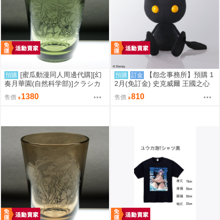
[蜜瓜動漫同人周邊代購][幻
【怨念事務所】預購 1
預購
預購
訂金
奏月華園(自然科学部)]クラシカ
2月(免訂金) 史克威爾 王國之心
ルグラス 利根改二(艦隊收藏)(同
系列 Q版布偶 娃娃 敵人 暗影 再
1380
810
售價
售價
人周邊)
販 0824