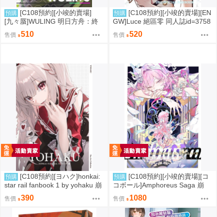
[C108預約][小竣的賣場]
[C108預約][小竣的賣場][EN
預購
預購
[九々蜃]WULING 明日方舟：終
GW]Luce 絕區零 同人誌id=3758
末地 同人誌id=3774619
416
510
520
售價
售價
[C108預約][ヨハク]honkai:
[C108預約][小竣的賣場][コ
預購
預購
star rail fanbook 1 by yohaku 崩
コボール]Amphoreus Saga 崩
壞：星穹鐵道 同人誌id=3767971
壞：星穹鐵道 同人誌id=3745928
390
1080
售價
售價