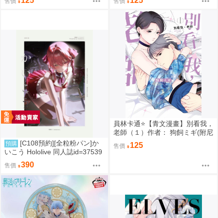
125
125
售價
售價
員林卡通⭐️【青文漫畫】別看我，
老師（１）作者： 狗飼ミギ(附尼
采書套)
[C108預約][全粒粉パン]か
預購
125
售價
いこう Hololive 同人誌id=37539
89
390
售價