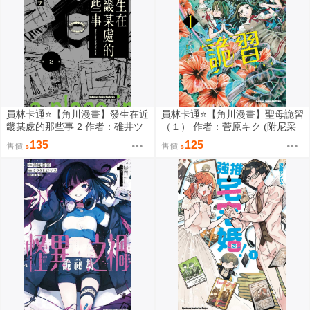
員林卡通⭐️【角川漫畫】發生在近
員林卡通⭐️【角川漫畫】聖母詭習
畿某處的那些事 2 作者：碓井ツ
（１） 作者：菅原キク (附尼采
カサ (附尼采書套)
書套)
135
125
售價
售價