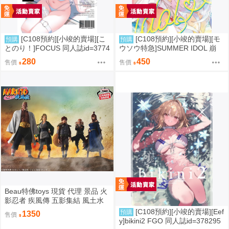
[C108預約][小竣的賣場][こ
[C108預約][小竣的賣場][モ
預購
預購
とのり！]FOCUS 同人誌id=3774
ウソウ特急]SUMMER IDOL 崩
475
壞：星穹鐵道 同人誌id=3758363
280
450
售價
售價
Beau特佛toys 現貨 代理 景品 火
影忍者 疾風傳 五影集結 風土水
影 我愛羅 大野木 照美冥 0302
[C108預約][小竣的賣場][Eef
預購
1350
售價
y]bikini2 FGO 同人誌id=378295