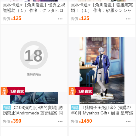
員林卡通⭐️【角川漫畫】怪異之禍
員林卡通⭐️【角川漫畫】強推宅宅
詭祕劫（１） 作者：クラタヒロ
婚！（１） 作者：砂履シンシャ
ヤス (附尼采書套)
(附尼采書套)
125
125
售價
售價
18
限制級商品
[C108預約][小竣的賣場][誘
《豬帽子✬免訂金》預購27
預購
預購
拐禁止]Andromeda 蔚藍檔案 同
年6月 Myethos Gift+ 崩壞 星穹鐵
人誌id=3727344
道 白厄 列車環遊記Ver 1/8 1011
390
1450
售價
售價