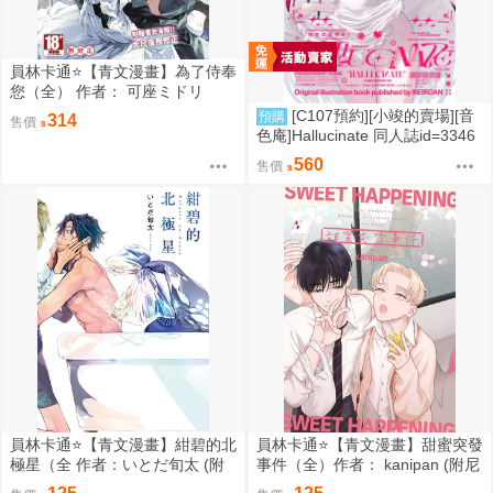
員林卡通⭐️【青文漫畫】為了侍奉
您（全） 作者： 可座ミドリ
[C107預約][小竣的賣場][音
預購
314
售價
色庵]Hallucinate 同人誌id=3346
298
560
售價
員林卡通⭐️【青文漫畫】紺碧的北
員林卡通⭐️【青文漫畫】甜蜜突發
極星（全 作者：いとだ旬太 (附
事件（全）作者： kanipan (附尼
尼采書套)
采書套)