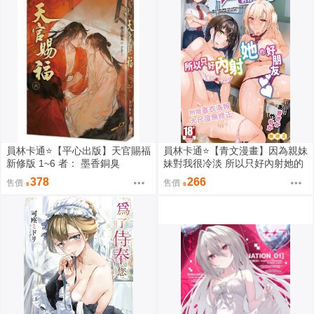
員林卡通⭐️【平心出版】天官賜福
員林卡通⭐️【青文漫畫】因為親妹
新修版 1~6 者： 墨香銅臭
妹對我很冷淡 所以只好內射她的
好朋友（全） 作者： あきさかや
378
266
售價
售價
もか