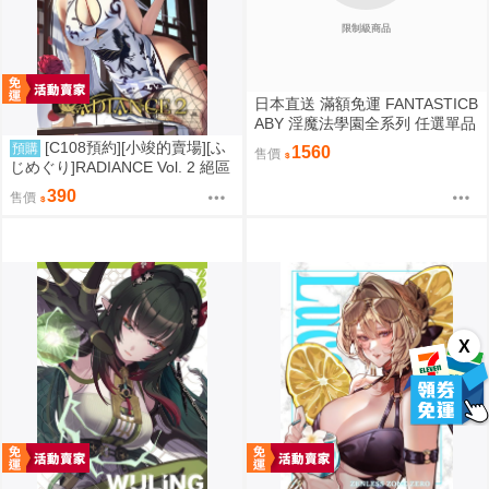
限制級商品
日本直送 滿額免運 FANTASTICB
ABY 淫魔法學園全系列 任選單品
/ 3位學妹豪華全套組 疾風雷神
[C108預約][小竣的賣場][ふ
預購
1560
售價
じめぐり]RADIANCE Vol. 2 絕區
零 同人誌id=3755087
390
售價
X