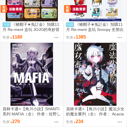
《豬帽子✬免訂金》預購11
《豬帽子✬免訂金》預購11
預購
預購
月 Re-ment 盒玩 JOJO的奇妙冒
月 Re-ment 盒玩 Snoopy 史努比
險 服裝精品店 黃金之風 中盒6入
悠閒座椅場景 中盒6入 0816
1180
1385
售價
售價
0816
員林卡通⭐️【角川小說】SHANTI
員林卡通⭐️【角川小說】魔法少女
系列 MAFIA（全） 作者：佐野し
的魔女審判（全） 作者： Acacia
なの (附尼采書套)
(附尼采書套)
270
234
售價
售價