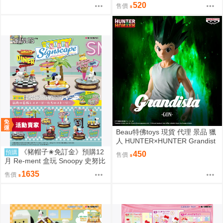
7
520
售價
Beau特佛toys 現貨 代理 景品 獵
人 HUNTER×HUNTER Grandist
a 小傑 0206
《豬帽子✬免訂金》預購12
預購
450
售價
月 Re-ment 盒玩 Snoopy 史努比
街角招牌場景 中盒6入 0816
1635
售價