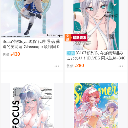
Beau特佛toys 現貨 代理 景品 葬
送的芙莉蓮 Glasscape 欣梅爾 0
302
[C107預約][小竣的賣場][み
預購
430
售價
ことのり！]ELVES 同人誌id=340
9788
280
售價