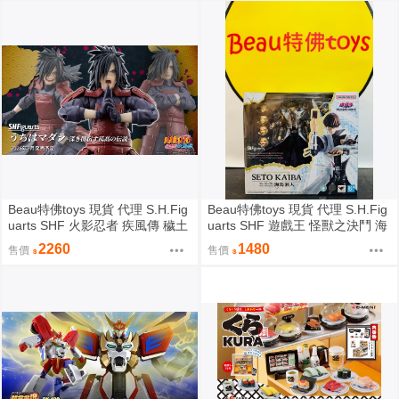
Beau特佛toys 現貨 代理 S.H.Fig
Beau特佛toys 現貨 代理 S.H.Fig
uarts SHF 火影忍者 疾風傳 穢土
uarts SHF 遊戲王 怪獸之決鬥 海
轉身 宇智波斑 0209
馬瀬人 0209
2260
1480
售價
售價