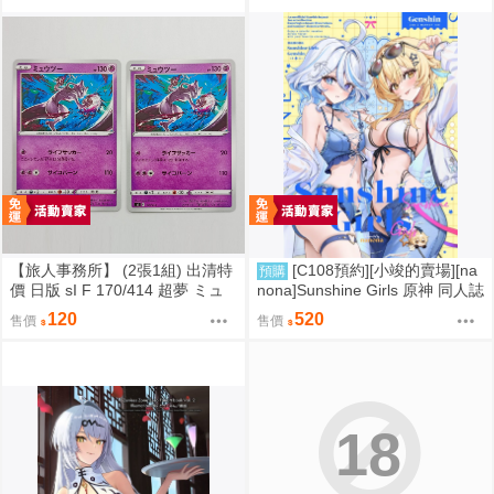
【旅人事務所】 (2張1組) 出清特
[C108預約][小竣的賣場][na
預購
價 日版 sI F 170/414 超夢 ミュ
nona]Sunshine Girls 原神 同人誌
ウツー PTCG 寶可夢 卡牌【原售
id=3774614
120
520
售價
售價
價480元 特價120元】
18