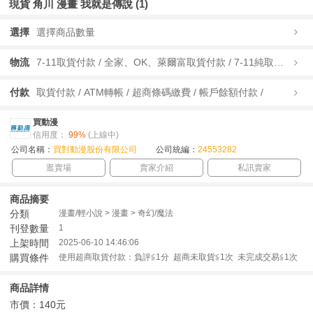
現貨 角川 漫畫 我就是傳說 (1)
選擇
選擇商品數量
物流
7-11取貨付款 / 全家、OK、萊爾富取貨付款 / 7-11純取貨 / 全家、OK、萊爾富純取貨 / 宅配/快遞 /
付款
取貨付款 / ATM轉帳 / 超商條碼繳費 / 帳戶餘額付款 /
買動漫
信用度：
99%
(上線中)
公司名稱：
買對動漫股份有限公司
公司統編：
24553282
逛賣場
賣家介紹
私訊賣家
商品摘要
分類
漫畫/輕小說 > 漫畫 > 奇幻/魔法
刊登數量
1
上架時間
2025-06-10 14:46:06
購買條件
使用超商取貨付款：負評≦1分 超商未取貨≦1次 未完成交易≦1次
商品詳情
市價：140元