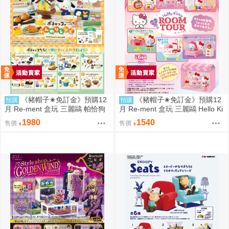
《豬帽子✬免訂金》預購12
《豬帽子✬免訂金》預購12
預購
預購
月 Re-ment 盒玩 三麗鷗 帕恰狗
月 Re-ment 盒玩 三麗鷗 Hello Ki
烘焙食譜 中盒8入 0816
tty 秘密房間之旅 中盒6入 0816
1980
1540
售價
售價