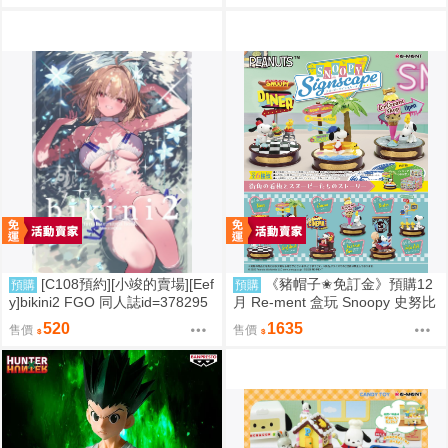
[C108預約][小竣的賣場][Eef
《豬帽子✬免訂金》預購12
預購
預購
y]bikini2 FGO 同人誌id=378295
月 Re-ment 盒玩 Snoopy 史努比
7
街角招牌場景 中盒6入 0816
520
1635
售價
售價