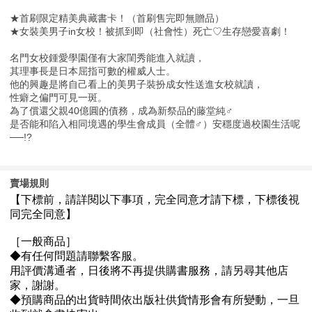
★首刷限定精美典藏書卡！（首刷售完即無贈品）
★女裝美男子in女校！被抓到即（社會性）死亡♡生存戀愛喜劇！
名門女校鍾愛學園僅有大家閨秀能進入就讀，
其理事長是日本屈指可數的權威人士。
他的興趣是將自己看上的美男子裝扮成女性送進女校就讀，
性癖之偏門可見一斑。
為了償還父親40億圓的債務，成為新祭品的藤堂純♂
是否能和陷入相同境遇的學生會成員（全體♂）安穩度過校園生活呢
──!?
賣場規則