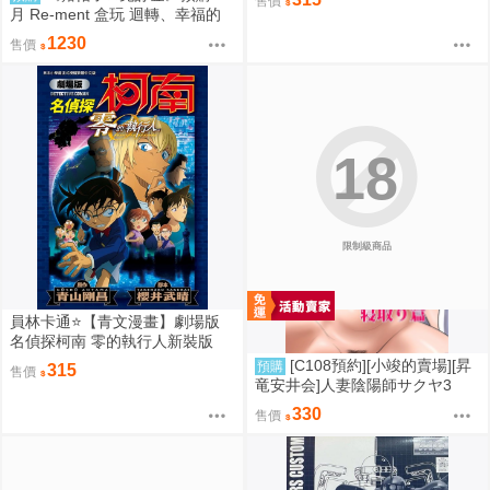
售價
套)
月 Re-ment 盒玩 迴轉、幸福的
一盤 藏壽司 中盒6入 0816
1230
售價
18
限制級商品
員林卡通⭐️【青文漫畫】劇場版
名偵探柯南 零的執行人新裝版
（全）作者：青山剛昌(附尼采書
[C108預約][小竣的賣場][昇
預購
315
售價
套)
竜安井会]人妻陰陽師サクヤ3
寝取り篇 同人誌id=3785657
330
售價