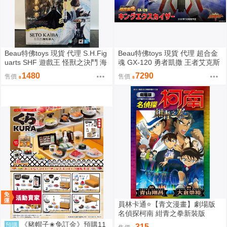
Beau特佛toys 現貨 代理 S.H.Fig
Beau特佛toys 現貨 代理 超合金
uarts SHF 遊戲王 怪獸之決鬥 海
魂 GX-120 勇者凱撒 王者艾克斯
馬瀬人 0209
凱撒 0209
1480
7290
售價
售價
員林卡通⭐️【青文漫畫】劇場版
名偵探柯南 紺青之拳新裝版
（全）作者：青山剛昌(附尼采書
《豬帽子✬免訂金》預購11
預購
315