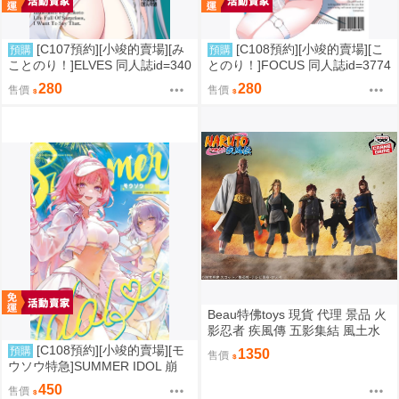
[C107預約][小竣的賣場][み
[C108預約][小竣的賣場][こ
預購
預購
ことのり！]ELVES 同人誌id=340
とのり！]FOCUS 同人誌id=3774
9788
475
280
280
售價
售價
Beau特佛toys 現貨 代理 景品 火
影忍者 疾風傳 五影集結 風土水
影 我愛羅 大野木 照美冥 0302
[C108預約][小竣的賣場][モ
預購
1350
售價
ウソウ特急]SUMMER IDOL 崩
壞：星穹鐵道 同人誌id=3758363
450
售價