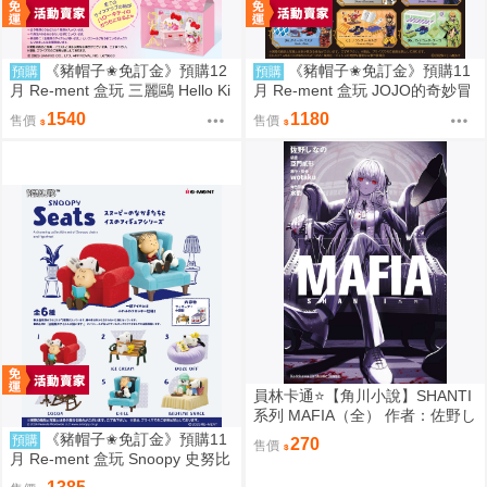
《豬帽子✬免訂金》預購12
《豬帽子✬免訂金》預購11
預購
預購
月 Re-ment 盒玩 三麗鷗 Hello Ki
月 Re-ment 盒玩 JOJO的奇妙冒
tty 秘密房間之旅 中盒6入 0816
險 服裝精品店 黃金之風 中盒6入
1540
1180
售價
售價
0816
員林卡通⭐️【角川小說】SHANTI
系列 MAFIA（全） 作者：佐野し
なの (附尼采書套)
《豬帽子✬免訂金》預購11
預購
270
售價
月 Re-ment 盒玩 Snoopy 史努比
悠閒座椅場景 中盒6入 0816