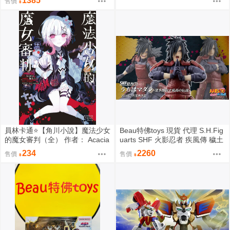
1385
售價
員林卡通⭐️【角川小說】魔法少女
Beau特佛toys 現貨 代理 S.H.Fig
的魔女審判（全） 作者： Acacia
uarts SHF 火影忍者 疾風傳 穢土
(附尼采書套)
轉身 宇智波斑 0209
234
2260
售價
售價