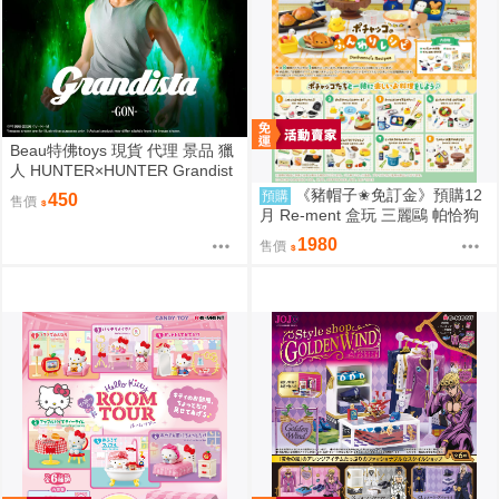
Beau特佛toys 現貨 代理 景品 獵
人 HUNTER×HUNTER Grandist
a 小傑 0206
《豬帽子✬免訂金》預購12
預購
450
售價
月 Re-ment 盒玩 三麗鷗 帕恰狗
烘焙食譜 中盒8入 0816
1980
售價