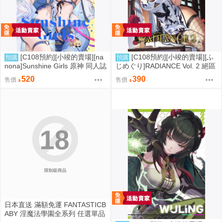
[C108預約][小竣的賣場][na
[C108預約][小竣的賣場][ふ
預購
預購
nona]Sunshine Girls 原神 同人誌
じめぐり]RADIANCE Vol. 2 絕區
id=3774614
零 同人誌id=3755087
520
390
售價
售價
18
限制級商品
日本直送 滿額免運 FANTASTICB
ABY 淫魔法學園全系列 任選單品