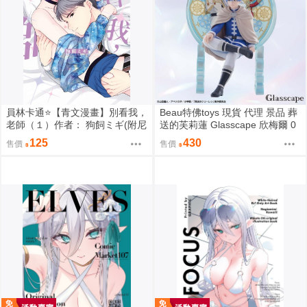
員林卡通⭐️【青文漫畫】別看我，
Beau特佛toys 現貨 代理 景品 葬
老師（１）作者： 狗飼ミギ(附尼
送的芙莉蓮 Glasscape 欣梅爾 0
采書套)
302
125
430
售價
售價