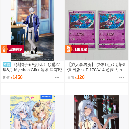
《豬帽子✬免訂金》預購27
【旅人事務所】 (2張1組) 出清特
預購
年6月 Myethos Gift+ 崩壞 星穹鐵
價 日版 sI F 170/414 超夢 ミュ
道 白厄 列車環遊記Ver 1/8 1011
ウツー PTCG 寶可夢 卡牌【原售
1450
120
售價
售價
價480元 特價120元】