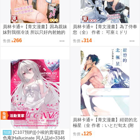
員林卡通⭐️【青文漫畫】因為親妹
員林卡通⭐️【青文漫畫】為了侍奉
妹對我很冷淡 所以只好內射她的
您（全） 作者： 可座ミドリ
好朋友（全） 作者： あきさかや
266
314
售價
售價
もか
員林卡通⭐️【青文漫畫】紺碧的北
極星（全 作者：いとだ旬太 (附
尼采書套)
[C107預約][小竣的賣場][音
預購
125
售價
色庵]Hallucinate 同人誌id=3346