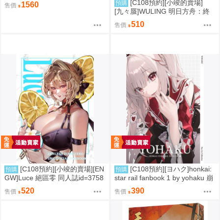
/ 3位學妹豪華全套組 疾風雷神
[C108預約][小竣的賣場]
預購
1560
售價
[九々蜃]WULING 明日方舟：終
末地 同人誌id=3774619
510
售價
[C108預約][小竣的賣場][EN
[C108預約][ヨハク]honkai:
預購
預購
GW]Luce 絕區零 同人誌id=3758
star rail fanbook 1 by yohaku 崩
416
壞：星穹鐵道 同人誌id=3767971
520
390
售價
售價