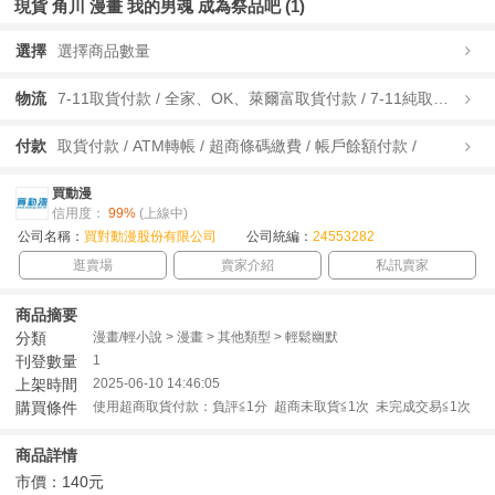
現貨 角川 漫畫 我的男魂 成為祭品吧 (1)
選擇
選擇商品數量
物流
7-11取貨付款 / 全家、OK、萊爾富取貨付款 / 7-11純取貨 / 全家、OK、萊爾富純取貨 / 宅配/快遞 /
付款
取貨付款 / ATM轉帳 / 超商條碼繳費 / 帳戶餘額付款 /
買動漫
信用度：
99%
(上線中)
公司名稱：
買對動漫股份有限公司
公司統編：
24553282
逛賣場
賣家介紹
私訊賣家
商品摘要
分類
漫畫/輕小說 > 漫畫 > 其他類型 > 輕鬆幽默
刊登數量
1
上架時間
2025-06-10 14:46:05
購買條件
使用超商取貨付款：負評≦1分 超商未取貨≦1次 未完成交易≦1次
商品詳情
市價：140元