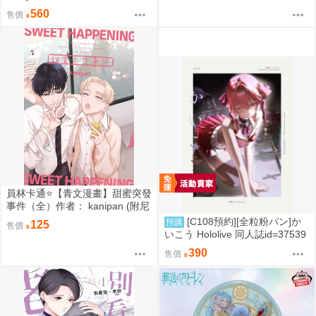
298
560
售價
員林卡通⭐️【青文漫畫】甜蜜突發
事件（全）作者： kanipan (附尼
采書套)
[C108預約][全粒粉パン]か
預購
125
售價
いこう Hololive 同人誌id=37539
89
390
售價