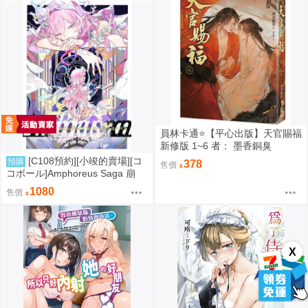
員林卡通⭐️【平心出版】天官賜福
新修版 1~6 者： 墨香銅臭
[C108預約][小竣的賣場][コ
預購
378
售價
コボール]Amphoreus Saga 崩
壞：星穹鐵道 同人誌id=3745928
1080
售價
X