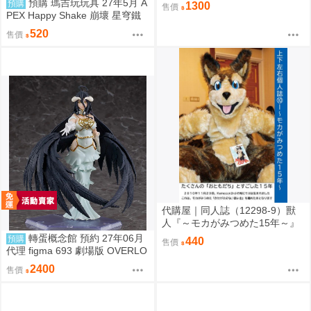
預購 瑪吉玩玩具 27年5月 A
預購
1300
售價
世子 カヨコ ]
PEX Happy Shake 崩壞 星穹鐵
道 Q版搖搖樂 波提歐 1002
520
售價
代購屋｜同人誌（12298-9）獸
人『～モカがみつめた15年～』
上下左右 ふちなし印刷
轉蛋概念館 預約 27年06月
預購
440
售價
代理 figma 693 劇場版 OVERLO
RD 聖王國篇 雅兒貝德 免訂金
2400
售價