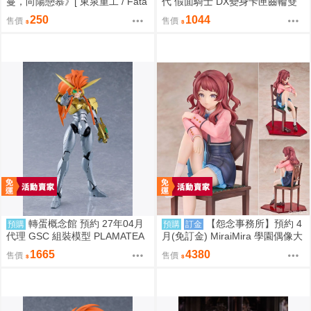
蔓，向陽戀慕》[ 東泉重工 / Fata
代 假面騎士 DX變身卡匣齒輪雙
aa / 美鈴x手毬 / 秦谷美鈴 / 月村
重版 0814
250
1044
售價
售價
手毬 / 學園偶像大師 / 全年齡 / 百
合ONLY ]
轉蛋概念館 預約 27年04月
【怨念事務所】預約 4
預購
預購
訂金
代理 GSC 組裝模型 PLAMATEA
月(免訂金) MiraiMira 學園偶像大
勇者王 獅子王凱 約16公分 免訂
師 花海咲季 雨後鳶尾花 特訓前V
1665
4380
售價
售價
金
er 1/7 0927