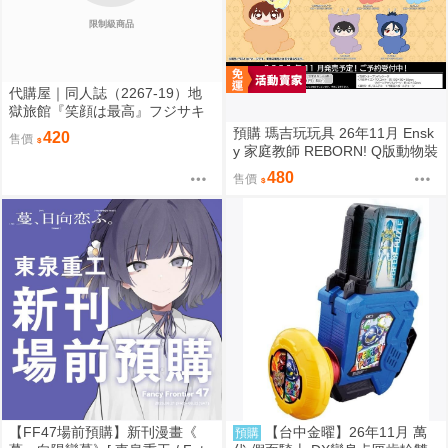
限制級商品
代購屋｜同人誌（2267-19）地
獄旅館『笑顔は最高』フジサキ
芥屋
預購 瑪吉玩玩具 26年11月 Ensk
420
售價
y 家庭教師 REBORN! Q版動物裝
珠鍊布偶吊飾 娃娃 5款分售 0814
480
售價
【FF47場前預購】新刊漫畫《
【台中金曜】26年11月 萬
預購