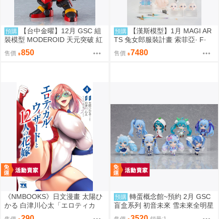
【台中金曜】12月 GSC 組
【漢斯模型】1月 MAGI AR
預購
預購
裝模型 MODEROID 天元突破 紅
TS 兔女郎服裝計畫 索菲亞· F·
蓮螺巖 紅蓮螺巖 再版 0904
希琳 機甲修女 亮色特別版 高峰N
850
7480
售價
售價
adare
《NMBOOKS》日文漫畫 太陽ひ
轉蛋概念館~預約 2月 GSC
預購
かる 白津川心太「エロティカ
盲盒系列 初音未來 雪未來全明星
ル・ウィザードと12人の花嫁
模型收藏 Vol.2 8入 超商付款免訂
290
3520
售價
售價
銷量:1