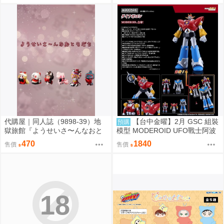
代購屋｜同人誌（9898-39）地
【台中金曜】2月 GSC 組裝
預購
獄旅館『ようせいさ〜んなおと
模型 MODEROID UFO戰士阿波
もだち』ia さくらんぼアイス
羅 大阿波羅 0904
470
1840
售價
售價
18