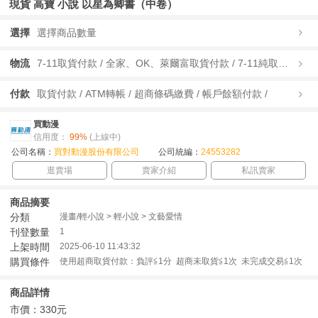
現貨 高寶 小說 以星為卿書（中卷）
選擇
選擇商品數量
物流
7-11取貨付款 / 全家、OK、萊爾富取貨付款 / 7-11純取貨 / 全家、OK、萊爾富純取貨 / 宅配/快遞 /
付款
取貨付款 / ATM轉帳 / 超商條碼繳費 / 帳戶餘額付款 /
買動漫
信用度：
99%
(上線中)
公司名稱：
買對動漫股份有限公司
公司統編：
24553282
逛賣場
賣家介紹
私訊賣家
商品摘要
分類
漫畫/輕小說 > 輕小說 > 文藝愛情
刊登數量
1
上架時間
2025-06-10 11:43:32
購買條件
使用超商取貨付款：負評≦1分 超商未取貨≦1次 未完成交易≦1次
商品詳情
市價：330元