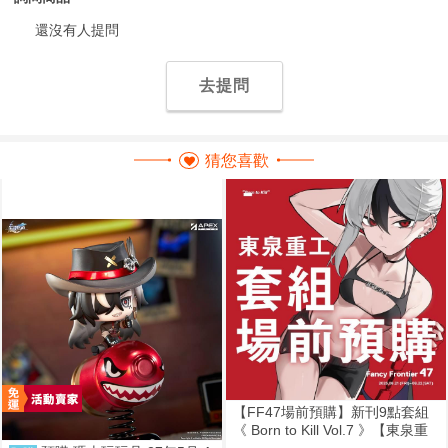
還沒有人提問
去提問
猜您喜歡
【FF47場前預購】新刊9點套組
《 Born to Kill Vol.7 》【東泉重
工】[ 蔚藍檔案 ブルアカ / 鬼方佳