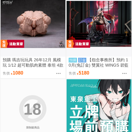
預購 瑪吉玩玩具 26年12月 風模
【怨念事務所】預約 1
預購
訂金
玩 1/12 超可動肌肉素體 泰坦 4款
0月(免訂金) 雙翼社 WINGS 碧藍
膚色 0828
航線 阿爾比恩 銀月下的夜之眷屬
1080
5180
售價
售價
1/7 0927
18
限制級商品