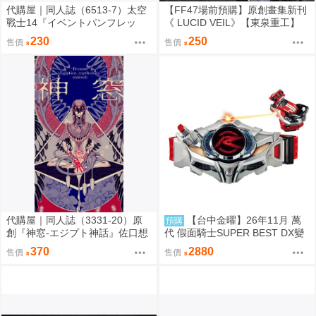
代購屋｜同人誌（6513-7）太空
【FF47場前預購】原創畫集新刊
戰士14『イベントパンフレッ
《 LUCID VEIL》【東泉重工】
ト』【頭割り】運営 なては
230
250
售價
售價
代購屋｜同人誌（3331-20）原
【台中金曜】26年11月 萬
預購
創『神窓-エジプト神話』佐口想
代 假面騎士SUPER BEST DX變
ORO
身腰帶Drive驅動器&移速手鐲 再
370
2880
售價
售價
版 0814