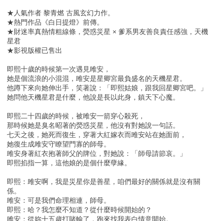
★人氣作者 黎青燃 古風玄幻力作。
★熱門作品《白日提燈》前傳。
★財迷率真熱情粗線條，熒惑災星 × 爹系男友善良責任感強，天機
星君
★影視版權已售出
即熙十歲的時候第一次遇見雎安，
她是個流浪的小混混，雎安是星卿宮最負盛名的天機星君。
他蹲下來向她伸出手，笑著說：「即熙姑娘，跟我回星卿宮吧。」
她問他天機星君是什麼，他說是長以此身，鎮天下心魔。
即熙二十四歲的時候，被雎安一箭穿心殺死，
那時候她是臭名昭著的熒惑災星，他沒有對她說一句話。
七天之後，她死而復生，穿著大紅嫁衣而雎安站在她面前，
她復生成雎安守瞭望門寡的師母。
雎安身著紅衣抱著師父的牌位，對她說：「師母請節哀。」
即熙掐指一算，這他娘的是個什麼孽緣。
即熙：雎安啊，我是災星你是善星，咱們最好的關係就是沒有關
係。
雎安：可是我們命理相連，師母。
即熙：哈？我怎麼不知道？從什麼時候開始的？
雎安：從妳十五歲打賭輸了，跑來找我表白情意開始。