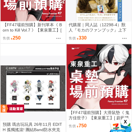
【FF47場前預購】新刊單本《 B
代購屋｜同人誌（12298-4）獸
orn to Kill Vol.7 》【東泉重工】[
人『モカのファンブック』上下
蔚藍檔案 ブルアカ / 鬼方佳世子
左右 ふちなし印刷
250
330
售價
售價
カヨコ ]
【FF47場前預購】大滑鼠墊《 鬼
方佳世子》【東泉重工】[ 蔚藍檔
X
案 ブルアカ / 鬼方佳世子 カヨコ
預購 瑪吉玩玩具 26年11月 EDIT
750
售價
]
H 孤獨搖滾! 團結Band防水夾克