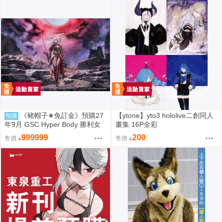
《豬帽子✬免訂金》預購27
【ytone】yto3 hololive二創同人
預購
年9月 GSC Hyper Body 勝利女
畫集 16P全彩
神：妮姬 紅蓮：暗影 0913
999999
200
售價
售價