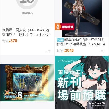
限制級商品
代購屋｜同人誌（11818-4）地
獄旅館『「眩しくて」』ヒヴン
ショウ ないない★ぱらだいす
轉蛋概念館 預約 27年01月
預購
370
售價
代理 GSC 組裝模型 PLAMATEA
繪師toridamono MX醬 約16公分
2040
售價