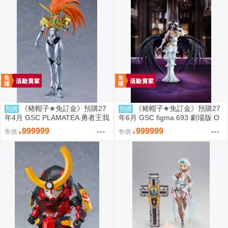
《豬帽子✬免訂金》預購27
《豬帽子✬免訂金》預購27
預購
預購
年4月 GSC PLAMATEA 勇者王我
年6月 GSC figma 693 劇場版 O
王凱牙 獅子王凱 0906
VERLORD 聖王國篇 雅兒貝德 0
999999
999999
售價
售價
913