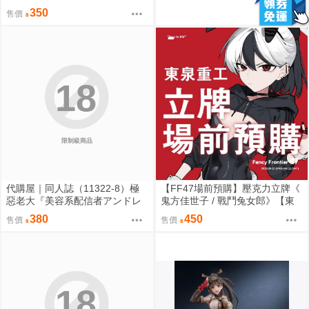
角色壓克力立牌 0901
350
售價
18
限制級商品
代購屋｜同人誌（11322-8）極
【FF47場前預購】壓克力立牌《
惡老大『美容系配信者アンドレ
鬼方佳世子 / 戰鬥兔女郎》【東
アルフスと解説のヴァサゴさ
泉重工】[ 蔚藍檔案 ブルアカ / 鬼
380
450
售價
售價
ん』龍童誠斗 隠秘哲学社
方佳世子 カヨコ ]
18