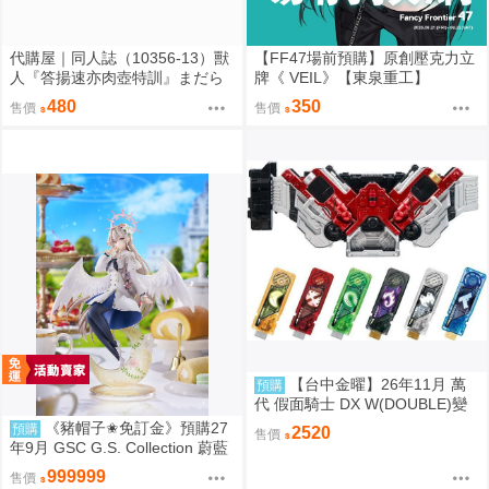
代購屋｜同人誌（10356-13）獸
【FF47場前預購】原創壓克力立
人『答揚速亦肉壺特訓』まだら
牌《 VEIL》【東泉重工】
模様 まんだら亭
480
350
售價
售價
【台中金曜】26年11月 萬
預購
代 假面騎士 DX W(DOUBLE)變
身腰帶(平成20周年VER.) 再版 0
《豬帽子✬免訂金》預購27
預購
2520
售價
814
年9月 GSC G.S. Collection 蔚藍
檔案 渚 ～花香微笑～ 1/7 0920
999999
售價