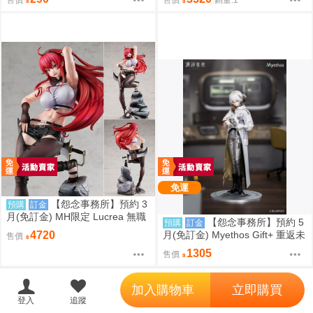
(4)」
金
免運
【怨念事務所】預約 3
預購
訂金
月(免訂金) MH限定 Lucrea 無職
【怨念事務所】預約 5
預購
訂金
轉生 艾莉絲 全高約27公分 0816
月(免訂金) Myethos Gift+ 重返未
4720
售價
來 1999 兔毛手袋 1/8 1011
1305
售價
';
加入購物車
立即購買
登入
追蹤