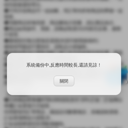
X
系統備份中,反應時間較長,還請見諒！
關閉