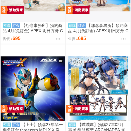
【怨念事務所】預約商
【怨念事務所】預約商
預購
訂金
預購
訂金
品 4月(免訂金) APEX 明日方舟 C
品 4月(免訂金) APEX 明日方舟 C
uties 系列 Q版 龍舌蘭 1004
uties 系列 Q版 安潔莉娜 1004
695
695
售價
售價
【上士】預購27年第一
【噗噗屋】預購27年02月
預購
訂金
預購
季免訂金 threezero MDLX X 洛
壽屋 組裝模型 ARCANADEA 阿