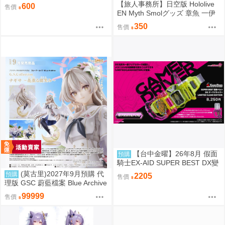
夏色祭 馬自立 拉普拉斯 總帥 山
【旅人事務所】日空版 Hololive
600
售價
田 噶嗚·古拉 Gawr Gura 古石碧
EN Myth Smolグッズ 章魚 一伊
珠 Bijou 哈珂斯·貝爾絲 Baelz【F
那爾棲 Ninomae Ina'nis 金屬 吊
350
售價
F47場前預購】{宅即門}
飾
【台中金曜】26年8月 假面
預購
騎士EX-AID SUPER BEST DX變
身腰帶 限量透明版 0810
(莫古里)2027年9月預購 代
預購
2205
售價
理版 GSC 蔚藍檔案 Blue Archive
茶會 渚 ～花香微笑～ 1/7 免訂金
99999
售價