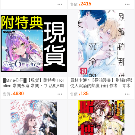
VERLORD 聖王國篇 雅兒貝德 0
2415
售價
娜·惑星諾瓦 Moona【FF47場前
913
預購】{宅即門}
█Mine公仔█【現貨】附特典 Hol
員林卡通⭐️【長鴻漫畫】別觸碰那
olive 常闇永遠 常闇トワ 活動6周
使人沉淪的熱度 (全) 作者：青木
年記念 六週年 紀念 套組 立牌 外
らき (附尼采書套)
4680
135
售價
售價
套