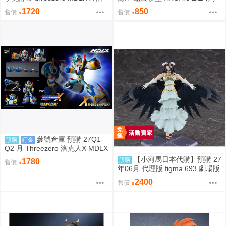
克人X 洛克人 武力裝甲 12.3cm 0
爾卡納蒂亞 薇爾露塔 First Enga
1720
850
售價
售價
908
ge 免訂金
參號倉庫 預購 27Q1-
預購
訂金
Q2 月 Threezero 洛克人X MDLX
艾克斯 武力裝甲 一般版 9/7 超取
【小河馬日本代購】預購 27
預購
1780
售價
免訂
年06月 代理版 figma 693 劇場版
OVERLORD 聖王國篇 雅兒貝德
2400
售價