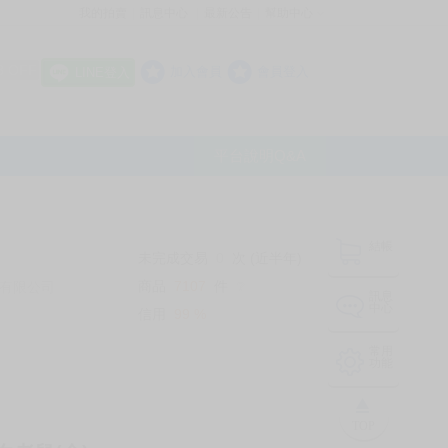
我的拍賣
訊息中心
最新公告
幫助中心
│
│
│
8 OFF
加入會員
會員登入
LINE登入
平台說明Q&A
結帳
未完成交易
0
次 (近半年)
商品
7107
件
有限公司
❔
訊息
中心
信用
99
%
常用
功能
TOP