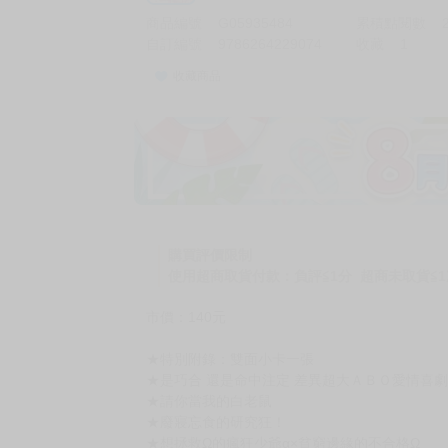
商品編號
G05935484
累積點閱數
自訂編號
9786264229074
收藏
1
收藏商品
加價購
( 共
1
件商品 )
(加購品) 買動漫★《$15元-
-
+