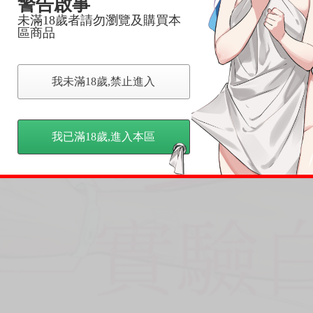
警告啟事
未滿18歲者請勿瀏覽及購買本
區商品
我未滿18歲,禁止進入
我已滿18歲,進入本區