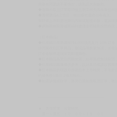
【下標前，請詳閱以下事項，完全同意才請下標
［一般商品］
◆有任何問題請聯繫客服。
用評價溝通者，日後將不再提供購書服務，請另
◆預購商品的出貨時間依出版社供貨情形會有所
◆不同月份商品可一起結帳，等訂單內所有商品
◆預購商品皆無現貨，商品圖為示意圖，請以實
◆商品如有缺件、瑕疵，請務必取貨3日內留言
◆書籍拆封無法更換及退貨(內頁印刷瑕疵例外)
書籍有問題請不要拆封，請私訊大廚協助。
◆逾期未取且訂單取消後三個工作天內未有任何
◆書籍贈品&上市日、依出版社最終公布為主。
有時會上市前更改贈品內容或延後出版，還請注
◆網路購物取貨後開箱時建議全程錄影拍照存證
［日本精品］
◆日本精品單筆滿NT$4,000須先支付 10% 
待買家收到訂單商品，確認品項數量無誤，並確
訂金金額將退回至買動漫錢包。
◆日本精品為受注代購性質，結單後恕無法取消