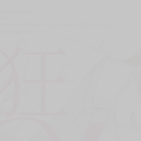
次 未完成交易≦1次 （近半年）
制劑不敏感的體質，
很艱辛。
治，是研發抑制劑的第一把交椅，同時也是製藥公司少爺α。
究狂櫻田偏執的監控──