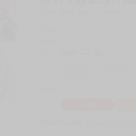
現貨 青文 BL漫畫 瘋狂α愛上了實驗
NT$
119
商品價格
元
詢問商品
刊登數量
1
銷售總數
1
付款方式
宅配/快遞100元
7-11取貨付款60元
7
取貨方式
全家 取貨60元
-
+
購買數量
件
立即購買
加
買動漫安心保證
款項由銀行委託管才安心 