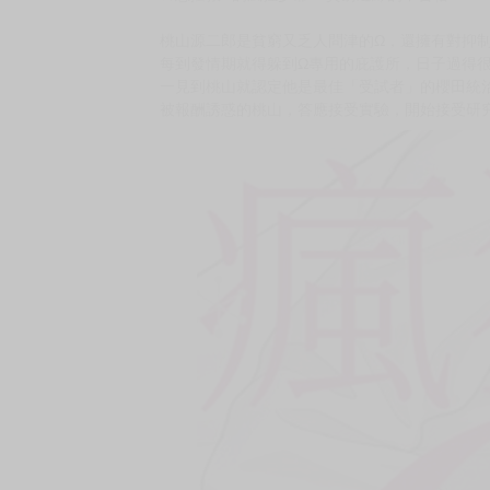
購買評價限制
使用超商取貨付款：負評≦1分 超商未取貨≦1
市價：140元
★特別附錄：雙面小卡一張
★是巧合 還是命中注定 差異超大ＡＢＯ愛情喜劇
★請你當我的白老鼠
★廢寢忘食的研究狂！
★想拯救Ω的瘋狂少爺α×貧窮邊緣的不合格Ω
桃山源二郎是貧窮又乏人問津的Ω，還擁有對抑
每到發情期就得躲到Ω專用的庇護所，日子過得
一見到桃山就認定他是最佳「受試者」的櫻田統
被報酬誘惑的桃山，答應接受實驗，開始接受研