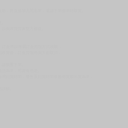
，下標後視同完全同意】
尋其他店家，謝謝。
變動，一旦收到就會盡快寄出。
到齊後一起發貨。
品為主。
反應，逾期不受理。
反應，將直接加入黑名單，還請下單後準時取貨。
意。
，以保障買賣家雙方權益。
訂金，訂金將以專屬訂金賣場方式收取，
認收貨後，訂金賣場將由大廚取消，
，請慎重下單。