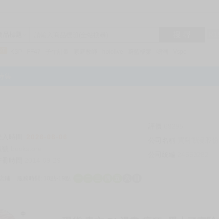
搜 尋
R1
商品標題
KSP
FF47
子午計畫
家庭教師
hololive
蔚藍檔案
鳴潮
Vspo
特集
評價
69295
登入時間
2026-08-06
公司名稱
買對動漫股份
帳號
bookstore
公司統編
24553282
註冊時間
2014-09-29
店鋪
服務時間: 10點-19點
一
二
三
四
五
六
日