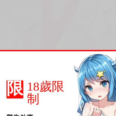
限
18歲限
制