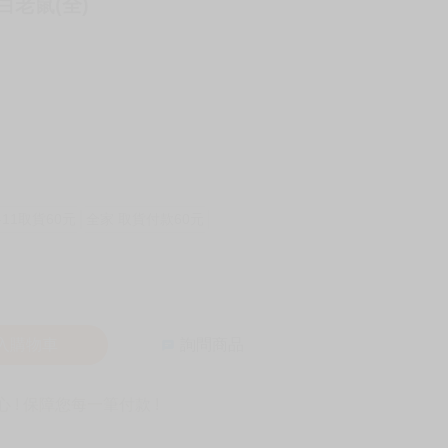
白老鼠(全)
-11取貨60元
全家 取貨付款60元
入購物車
詢問商品
! 保障您每一筆付款 !