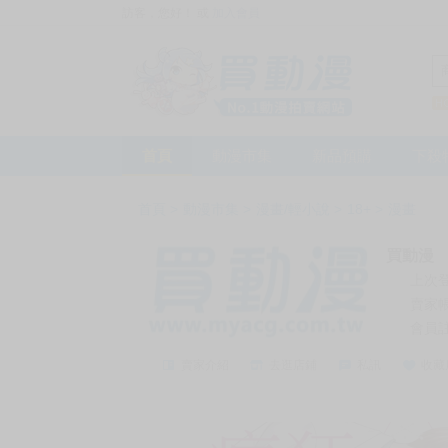
訪客，您好！
或
加入會員
首頁
動漫市集
新品預購
下殺
首頁
>
動漫市集
>
漫畫/輕小說
>
18+
>
漫畫
買動漫
上次
賣家
會員
賣家介紹
去逛店鋪
私訊
收藏