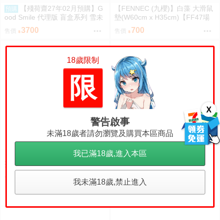
【殘荷齋27年02月預購】G
【FENNEC (九櫻)】白藻 大滑鼠
預購
ood Smile 代理版 盲盒系列 雪未
墊(W60cm x H35cm)【FF47場
來全明星 模型收藏 Vol.2 盒玩 09
前預購】{宅即門}
3700
700
售價
售價
06
18歲限制
限
X
警告啟事
未滿18歲者請勿瀏覽及購買本區商品
我已滿18歲,進入本區
【一起來當嗑書蟲】來自清水的
孩子(套) Son of Formosa
（四葉亭）預約8月 C108
預購
1920
售價
我未滿18歲,禁止進入
千恋*万花 十周年合同 せしおダ
ブル
700
售價