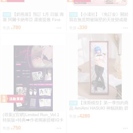
【奶熊屋】預訂 1月 日版 壽
【小凜社】《免訂金》關於
預購
預購
屋 阿爾卡納蒂亞 露蜜提雅 First
我在無意間被隔壁的天使變成廢
Engage 一般版 組裝模型 0816
柴這件事2 椎名真晝 新年 萬聖節
780
330
售價
售價
紅葉 聖誕節 杯墊
【漢斯模型】第一季預約商
預購
品 AmiAmi HASUKI 神貓跳動 碧
藍航線 聖路易斯 抱枕圖原畫 1/6
(尋葉)(官網)Limited Run_Vol.1
4280
售價
PVC
特裝版+特典⮕作者獨家授權IG卡
*1、作者獨家授權透卡*1(9/7預購
750
售價
結束後將不提供) 26年11月預購