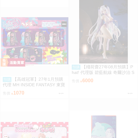
【殘荷齋27年08月預購】P
預購
hat! 代理版 碧藍航線 奇爾沙治 S
pringtime Data 1/6 PVC完成品 0
【高雄冠軍】27年1月預購
預購
6000
售價
923
代理 MH INSIDE FANTASY 東寶
怪獸 哥吉拉對黑多拉 黑多拉 中
1070
售價
盒4入0813