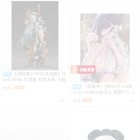
【殘荷齋27年07月預購】G
預購
ood Smile 代理版 初音未來 十面
埋伏Ver. 1/7 PVC完成品 再販 09
（四葉亭）預約8月 C108
預購
7600
售價
06
となりのあやねさん 旅館でしっ
ぽり編 ヘリを
820
售價