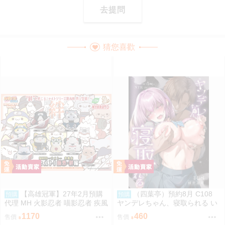
去提問
猜您喜歡
【高雄冠軍】27年2月預購
（四葉亭）預約8月 C108
預購
預購
代理 MH 火影忍者 喵影忍者 疾風
ヤンデレちゃん、寝取られる い
傳 師弟・絆篇 中盒8入 再版 免訂
つきけいせい
1170
460
售價
售價
金0813