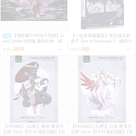
【殘荷齋27年06月預購】G
【一起來當嗑書蟲】來自清水的
預購
ood Smile 代理版 勝利女神：妮
孩子 Son of Formosa 2：綠島十
姬 紅蓮：暗影 Hyper Body 可動
年
3550
480
售價
售價
0917
【FENNEC (九櫻)】夜玈 壓克力
【FENNEC (九櫻)】白藻 壓克力
立牌 15cm【FF47場前預購】{宅
立牌 15cm【FF47場前預購】{宅