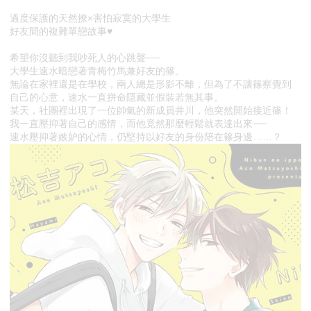
過度保護的天然撩×害怕寂寞的大學生
好友間的複雜單戀故事♥
希望你沒聽到我吵死人的心跳聲──
大學生速水暗戀著青梅竹馬兼好友的篠。
無論在家裡還是在學校，兩人總是形影不離，但為了不讓篠察覺到
自己的心意，速水一直拼命隱藏並假裝若無其事。
某天，社團裡出現了一位帥氣的新成員井川，他突然開始接近篠！
我一直壓抑著自己的感情，而他竟然那麼輕鬆就表達出來──
速水壓抑著嫉妒的心情，仍堅持以好友的身份陪在篠身邊……？