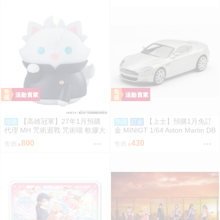
【高雄冠軍】27年1月預購
【上士】預購1月免訂
預購
預購
訂金
代理 MH 咒術迴戰 咒術喵 軟膠大
金 MINIGT 1/64 Aston Martin DB
貓咪 五條悟 再版 免訂金0813
S 2008 銀2008 右駕 39674 080
800
430
售價
售價
9