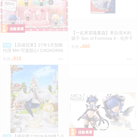
【一起來當嗑書蟲】來自清水的
孩子 Son of Formosa 4：化作千
風
【高雄冠軍】27年1月預購
預購
480
售價
代理 MH 守護甜心! CHOKORIN
迷你玩偶收藏集 第1彈 中盒6入
910
售價
免訂金0813
【殘荷齋27年09月預購】G
預購