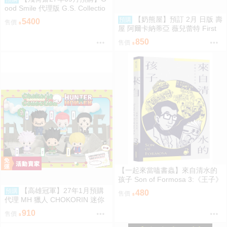
ood Smile 代理版 G.S. Collectio
n 蔚藍檔案 Blue Archive 渚 ～花
【奶熊屋】預訂 2月 日版 壽
預購
5400
售價
香微笑～ 1/7 PVC完成品 0923
屋 阿爾卡納蒂亞 薇兒蕾特 First
Engage 一般版 組裝模型 0816
850
售價
【一起來當嗑書蟲】來自清水的
孩子 Son of Formosa 3:《王子》
時代
【高雄冠軍】27年1月預購
預購
480
售價
代理 MH 獵人 CHOKORIN 迷你
玩偶收藏集 第1彈 中盒6入 免訂
910
售價
金0813