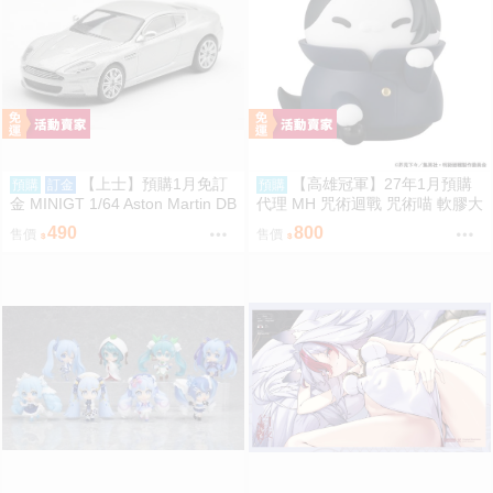
【上士】預購1月免訂
【高雄冠軍】27年1月預購
預購
訂金
預購
金 MINIGT 1/64 Aston Martin DB
代理 MH 咒術迴戰 咒術喵 軟膠大
S 2008 銀2008 左駕吊卡 39672
貓咪 夏油傑 再版 免訂金0813
490
800
售價
售價
0809