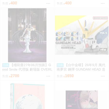
即門}
即門}
400
400
售價
售價
【殘荷齋27年06月預購】G
【台中金曜】26年9月 萬代
預購
預購
ood Smile 代理版 劇場版 OVERL
南夢宮 鋼彈 GUNDAM HEAD 造
ORD 聖王國篇 雅兒貝德 figma
型頭像 第四彈 盲盒 中盒6入 081
2700
1650
售價
售價
可動 0917
4