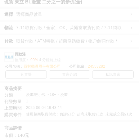
現貨 東立 BL漫畫 二分之一的步伐(全)
選擇
選擇商品數量
物流
7-11取貨付款 / 全家、OK、萊爾富取貨付款 / 7-11純取貨 / 全家、OK、萊爾富純取貨 / 宅配/快遞 /
付款
取貨付款 / ATM轉帳 / 超商條碼繳費 / 帳戶餘額付款 /
買動漫
信用度：
99%
4 分鐘前上線
公司名稱：
買對動漫股份有限公司
公司統編：
24553282
逛賣場
賣家介紹
私訊賣家
商品摘要
分類
漫畫/輕小說 > 18+ > 漫畫
刊登數量
1
上架時間
2025-06-04 19:43:44
購買條件
使用超商取貨付款：負評≦1分 超商未取貨≦1次 未完成交易≦1次
商品詳情
市價：140元