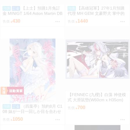
【上士】預購1月免訂
【高雄冠軍】27年1月預購
預購
訂金
預購
金 MINIGT 1/64 Aston Martin DB
代理 MH GEM 文豪野犬 掌中的
S 2008 銀2008 左駕 39671 080
太宰 太宰治 免訂金0813
430
1440
售價
售價
9
【FENNEC (九櫻)】白藻 神使模
式 大滑鼠墊(W60cm x H35cm)
【FF47場前預購】{宅即門}
（四葉亭）預約8月 C1
預購
訂金
700
售價
08 妹が一日一回しか目を合わせ
てくれない。After総集編 はまけ
1050
售價
ん。