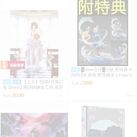
█Mine公仔█日版 附特典 A
預購
NIPLEX 崩壞 星穹鐵道 x Fate U
BW 無限劍制 Saber 1/7 PVC
【上士】預購4月免訂
預購
訂金
7890
售價
金 QuesQ 萊莎的鍊金工房 萊莎
琳 斯托特 婚紗禮服Ver 1/7 1111
5180
售價