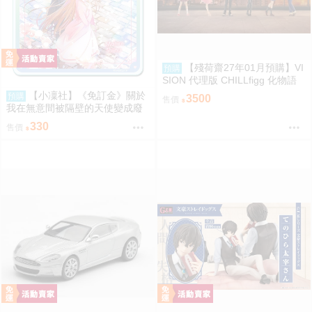
【殘荷齋27年01月預購】VI
預購
SION 代理版 CHILLfigg 化物語
盒玩 中盒6入 0923
【小凜社】《免訂金》關於
預購
3500
售價
我在無意間被隔壁的天使變成廢
柴這件事2 椎名真晝 賞櫻 小惡魔
330
售價
偶像 愚人節 情人節 壓克力杯墊