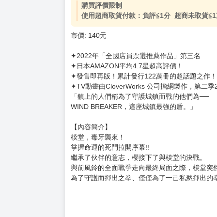
購買評價限制
使用超商取貨付款：負評≦1分 超商未取貨≦1
市價: 140元
✦2022年「全國店員票選推薦作品」第三名
✦日本AMAZON平均4.7星超高評價！
✦發售即再版！累計發行122萬冊的超話題之作！
✦TV動畫由CloverWorks 公司擔綱製作，第二季
「鎮上的人們稱為了守護城鎮而戰的他們為──
WIND BREAKER，這座城鎮最強的盾。」
【內容簡介】
棪堂，毒牙襲來！
掌握命運的死鬥拉開序幕!!
繼承了伙伴的意志，櫻接下了與棪堂的決戰。
與前風鈴的全面戰爭走向最終局面之際，棪堂突
為了守護而揮出之拳、僅僅為了一己私慾揮出的拳