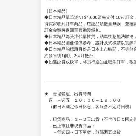
［日本精品］
◆日本精品單筆滿NT$4,000須先支付 10% 
待買家收到訂單商品，確認品項數量無誤，並確
訂金金額將退回至買動漫錢包。
◆日本精品為受注代購性質，結單後恕無法取消
◆日本精品圖像僅供參考，設計及式樣請以實際
◆日本精品的標題月份是日本上市時間，不等於
約發售後1個月-2個月抵台。
◆如遇缺貨或砍單，將另行通知並取消訂單，敬
━━━━━━━━━━━━━━━━━━
★ 賣場營運、出貨時間
週一～週五 １０：００～１９：００
（假日＆國定假日休息，客服會不定時回覆）
．現貨商品：１～２天出貨（不含假日＆國定
．已上市且非現貨商品：
－每週四～日下單者，於隔週五出貨