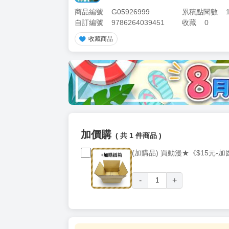
商品編號
G05926999
累積點閱數
自訂編號
9786264039451
收藏
0
收藏商品
加價購
( 共
1
件商品 )
(加購品) 買動漫★《$15元-
-
+