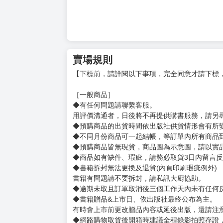
賣場規則
【下標前，請詳閱以下事項，完全同意才請下標
［一般商品］
◆有任何問題請聯繫客服。
用評價溝通者，日後將不再提供購書服務，請另
◆預購商品的出貨時間依出版社供貨情形會有所
◆不同月份商品可一起結帳，等訂單內所有商品
◆預購商品皆無現貨，商品圖為示意圖，請以實
◆商品如有缺件、瑕疵，請務必取貨3日內留言
◆書籍拆封無法更換及退貨(內頁印刷瑕疵例外)
書籍有問題請不要拆封，請私訊大廚協助。
◆逾期未取且訂單取消後三個工作天內未有任何
◆書籍贈品&上市日、依出版社最終公布為主。
有時會上市前更改贈品內容或延後出版，還請注
◆網路購物取貨後開箱時建議全程錄影拍照存證