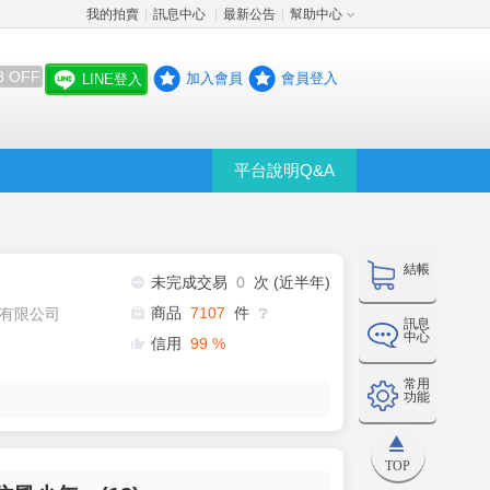
我的拍賣
訊息中心
最新公告
幫助中心
│
│
│
8 OFF
加入會員
會員登入
LINE登入
平台說明Q&A
結帳
未完成交易
0
次 (近半年)
商品
7107
件
有限公司
❔
訊息
中心
信用
99
%
常用
功能
TOP