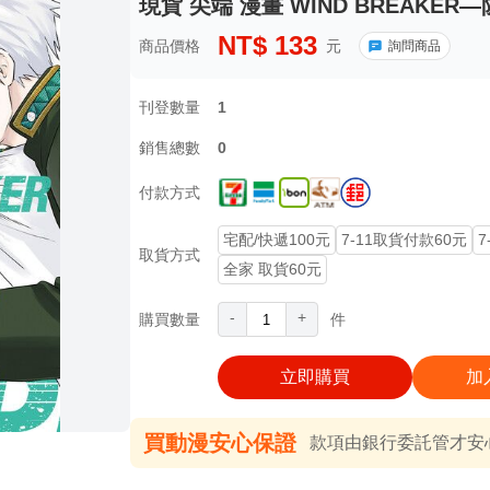
現貨 尖端 漫畫 WIND BREAKER—
NT$
133
商品價格
元
詢問商品
刊登數量
1
銷售總數
0
付款方式
宅配/快遞100元
7-11取貨付款60元
7
取貨方式
全家 取貨60元
-
+
購買數量
件
立即購買
加
買動漫安心保證
款項由銀行委託管才安心 