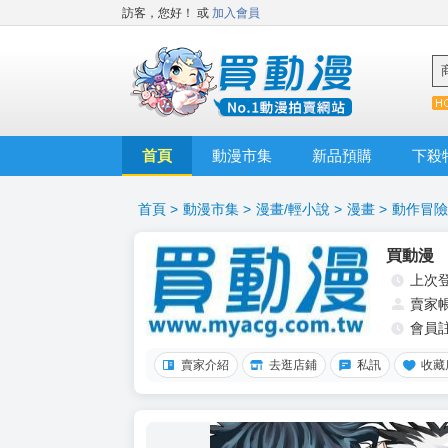
訪客，您好！
或
加入會員
首頁
動漫市集
新品預購
下殺
首頁
>
動漫市集
>
漫畫/輕小說
>
漫畫
>
動作冒險
買動漫
上次
賣家
會員
賣家介紹
去逛店鋪
私訊
收藏