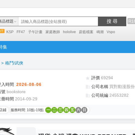
搜 尋
R1
商品標題
KSP
FF47
子午計畫
家庭教師
hololive
蔚藍檔案
鳴潮
Vspo
特集
>
格鬥/武俠
評價
69294
登入時間
2026-08-06
公司名稱
買對動漫股份
帳號
bookstore
公司統編
24553282
註冊時間
2014-09-29
店鋪
服務時間: 10點-19點
一
二
三
四
五
六
日