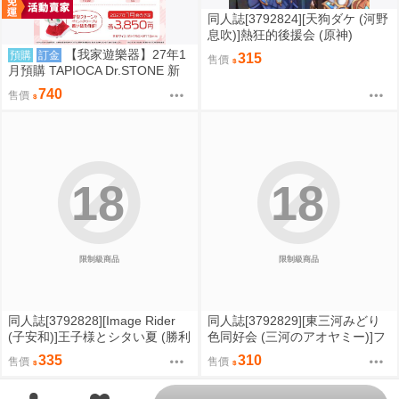
同人誌[3792824][天狗ダケ (河野
息吹)]熱狂的後援会 (原神)
【我家遊樂器】27年1
預購
訂金
315
售價
月預購 TAPIOCA Dr.STONE 新
石紀 冬裝斗篷布偶 娃娃 6款可選
740
售價
18
18
限制級商品
限制級商品
同人誌[3792828][Image Rider
同人誌[3792829][東三河みどり
(子安和)]王子様とシタい夏 (勝利
色同好会 (三河のアオヤミー)]フ
女神妮姬)
ィッシュいんぐオンザベッド (偶
335
310
售價
售價
像大師)