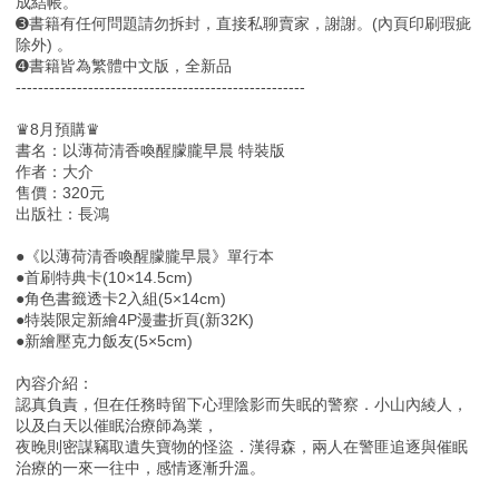
成結帳。
➌書籍有任何問題請勿拆封，直接私聊賣家，謝謝。(內頁印刷瑕疵
除外) 。
➍書籍皆為繁體中文版，全新品
----------------------------------------------------
♛8月預購♛
書名：以薄荷清香喚醒朦朧早晨 特裝版
作者：大介
售價：320元
出版社：長鴻
●《以薄荷清香喚醒朦朧早晨》單行本
●首刷特典卡(10×14.5cm)
●角色書籤透卡2入組(5×14cm)
●特裝限定新繪4P漫畫折頁(新32K)
●新繪壓克力飯友(5×5cm)
內容介紹：
認真負責，但在任務時留下心理陰影而失眠的警察．小山內綾人，
以及白天以催眠治療師為業，
夜晚則密謀竊取遺失寶物的怪盜．漢得森，兩人在警匪追逐與催眠
治療的一來一往中，感情逐漸升溫。