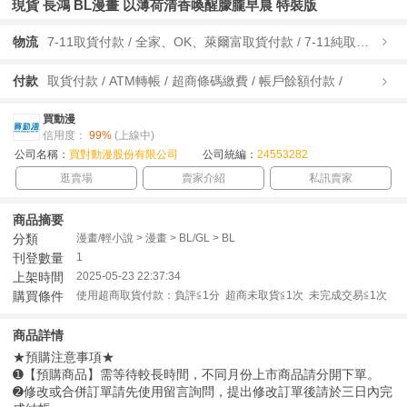
現貨 長鴻 BL漫畫 以薄荷清香喚醒朦朧早晨 特裝版
物流
7-11取貨付款 / 全家、OK、萊爾富取貨付款 / 7-11純取貨 / 全家、OK、萊爾富純取貨 / 宅配/快遞 /
付款
取貨付款 / ATM轉帳 / 超商條碼繳費 / 帳戶餘額付款 /
買動漫
信用度：
99%
(上線中)
公司名稱：
買對動漫股份有限公司
公司統編：
24553282
逛賣場
賣家介紹
私訊賣家
商品摘要
分類
漫畫/輕小說 > 漫畫 > BL/GL > BL
刊登數量
1
上架時間
2025-05-23 22:37:34
購買條件
使用超商取貨付款：負評≦1分 超商未取貨≦1次 未完成交易≦1次
商品詳情
★預購注意事項★
➊【預購商品】需等待較長時間，不同月份上市商品請分開下單。
➋修改或合併訂單請先使用留言詢問，提出修改訂單後請於三日內完