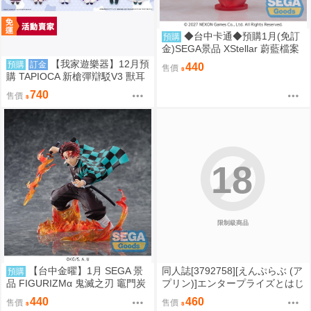
◆台中卡通◆預購1月(免訂
預購
金)SEGA景品 XStellar 蔚藍檔案
白洲梓 Happy Valentine
【我家遊樂器】12月預
預購
訂金
440
售價
購 TAPIOCA 新槍彈辯駁V3 獸耳
斗篷布偶 3款可選
740
售價
18
限制級商品
【台中金曜】1月 SEGA 景
同人誌[3792758][えんぷらぶ (ア
預購
品 FIGURIZMα 鬼滅之刃 竈門炭
プリン)]エンタープライズとはじ
治郎 通透世界 0901
めてえっち (碧藍航線)
440
460
售價
售價