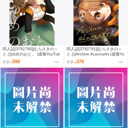
同人誌[3792790][むらさきの～
同人誌[3792791][むらさきの～
と ()]ゆめのおと。 (虛擬YouTub
と ()]Archive #LeonaArt (虛擬Yo
er)
uTuber)
590
370
售價
售價