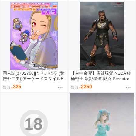
同人誌[3792760][たそがれ亭 (黄
【台中金曜】店鋪現貨 NECA 終
昏ヤニ夫)]アーケードスタイルE
極戰士:殺戮星球 戴克 Predator:
X Vol.3 (電玩)
Badlands Dek 7吋可動人偶
335
2350
售價
售價
18