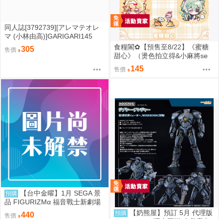
同人誌[3792739][アレマテオレ
マ (小林由高)]GARIGARI145
【特典】 (蔚藍檔案)
食糧閣✿【預售至8/22】《蜜糖
305
售價
甜心》（燙色拍立得&小麻將se
t、愛心巧克力吊飾、布丁捏捏
145
售價
樂、貝殼光愛心透卡、PU皮革軟
徽章、果凍包）星穹鐵道／白厄
／同人／桐羽
【台中金曜】1月 SEGA 景
預購
品 FIGURIZMα 福音戰士新劇場
版 綾波零 作戰服ver. 0901
【奶熊屋】預訂 5月 代理版
預購
440
售價