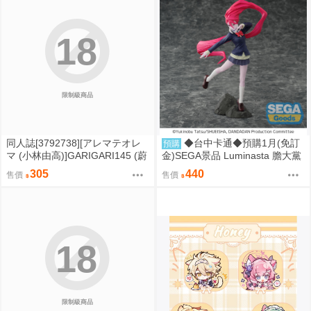
18
限制級商品
同人誌[3792738][アレマテオレ
◆台中卡通◆預購1月(免訂
預購
マ (小林由高)]GARIGARI145 (蔚
金)SEGA景品 Luminasta 膽大黨
藍檔案)
愛羅 變身版 0826
305
440
售價
售價
18
限制級商品