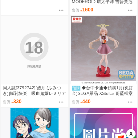
MODEROID 環太平洋 吉普賽危
機 組裝模型 0905
1600
售價
18
限制級商品
同人誌[3792742][踏月 (ふみつ
◆台中卡通◆預購1月(免訂
預購
き)]膨乳快楽 吸血鬼嬢レミリア
金)SEGA景品 XStellar 蔚藍檔案
(東方Project)
阿慈谷日富美 Happy Valentine
330
440
售價
售價
X