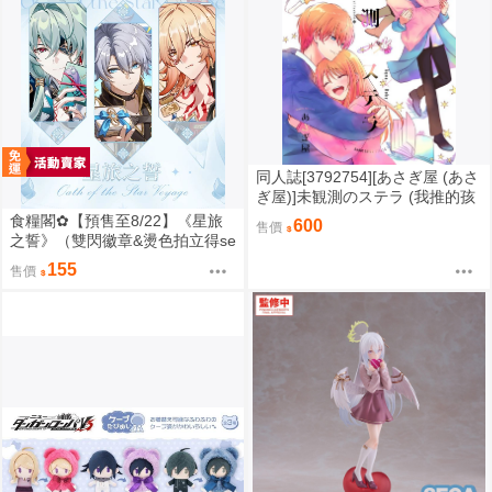
同人誌[3792754][あさぎ屋 (あさ
ぎ屋)]未観測のステラ (我推的孩
子)
食糧閣✿【預售至8/22】《星旅
600
售價
之誓》（雙閃徽章&燙色拍立得se
t、壓克力色紙、乾花麻將、菱形
155
售價
雙片吊飾）星穹鐵道／白厄／同
人／桐羽