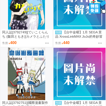
同人誌[3792749][ていこくらん
【台中金曜】1月 SEGA 景
預購
ち (飯田ともき)]カメラとふたり
品 XrossLinkMAX JoJo的奇妙冒
で (百合)
險 石之海 空條徐倫 0901
400
440
售價
售價
同人誌[3792751][國際漫畫製作
【台中金曜】1月 SEGA 景
預購