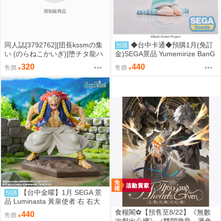
限制級商品
同人誌[3792762][団長kssmの集
◆台中卡通◆預購1月(免訂
預購
い (のらねこかいぎ)]堕チタ龍ハ
金)SEGA景品 Yumemirize BanG
異形ヲ孕ミテ (蔚藍檔案)
Dream Ave Mujica 若葉睦
320
440
售價
售價
【台中金曜】1月 SEGA 景
預購
品 Luminasta 黃泉使者 右 右大
人 0901
食糧閣✿【預售至8/22】《無數
440
售價
次獻出心臟》（雙閃徽章、燙色