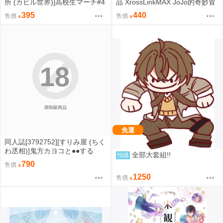
所 (カビル世界)]高校生マーチ#4
品 XrossLinkMAX JoJo的奇妙冒
(原創)
險 石之海 恩里克 普奇 0901
395
440
售價
售價
18
限制級商品
免運
同人誌[3792752][すりみ屋 (ちく
わ丞相)]鬼方カヨコと●●する
全部大套組!!
預購
本 総集編 (蔚藍檔案)
790
售價
1250
售價