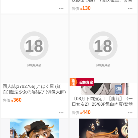
大拍立得&逆向對裱塔羅牌、壓克
130
售價
力雙閃色紙、彩窗普麻、彩窗立
牌）星穹鐵道／白厄／同人／桐
羽
18
18
限制級商品
限制級商品
同人誌[3792766][こはく屋 (紅
白)]魔法少女の淫結び (偶像大師)
〔08月下旬預定〕【龍龍】《一
360
售價
日女友2》B5/68P黑白內頁/繁體
中文⬢黑市兔 (parody: BanG Dre
440
售價
am! It's MyGO!!!!! Ave Mujica 迷
途之子 頌樂人偶 バンドリ！) FF
47