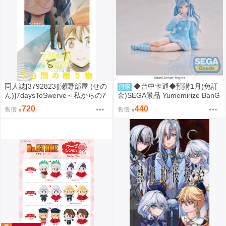
同人誌[3792823][瀬野部屋 (せの
◆台中卡通◆預購1月(免訂
預購
ん)]7daysToSwerve～私からの7
金)SEGA景品 Yumemirize BanG
日間の贈り物～#2 (性轉)
Dream Ave Mujica 豐川祥子
720
440
售價
售價