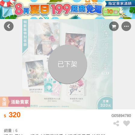
已下架
320
G05894780
銷量 : 6