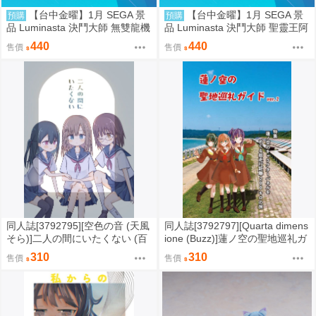
【台中金曜】1月 SEGA 景
【台中金曜】1月 SEGA 景
預購
預購
品 Luminasta 決鬥大師 無雙龍機
品 Luminasta 決鬥大師 聖靈王阿
Bolbalzark 0901
爾卡迪亞斯 0901
440
440
售價
售價
同人誌[3792795][空色の音 (天風
同人誌[3792797][Quarta dimens
そら)]二人の間にいたくない (百
ione (Buzz)]蓮ノ空の聖地巡礼ガ
合)
イドvre.2 (蓮之空女學院學園偶
310
310
售價
售價
像俱樂部)