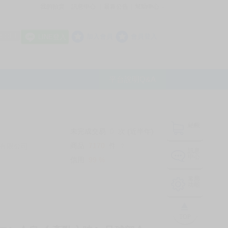
我的拍賣
訊息中心
最新公告
幫助中心
│
│
│
8 OFF
加入會員
會員登入
LINE登入
平台說明Q&A
結帳
未完成交易
0
次 (近半年)
商品
7170
件
有限公司
❔
訊息
中心
信用
99
%
常用
功能
TOP