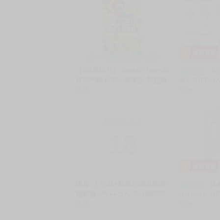
【NS原版片】 Switch New 超
【
一般預購
級瑪利歐兄弟U 豪華版 新超級
金》GRIDMA
瑪利歐兄弟U 超級路易吉U 中
售價
1340
夢芽、寶多六
售價
400
文版【台中星光】YG
かわver. 
限制級商品
18
現貨 《 性奴●精靈的繼承問題~
[L
一般預購
臨終篇~/性●●エルフの相続問
Hololive 
題について～臨終編～》社團
售價
300
銷量:3
チ Icomoch
售價
1200
新春山東省 / 作者:ぶかつ R18
媽 壓克力立牌