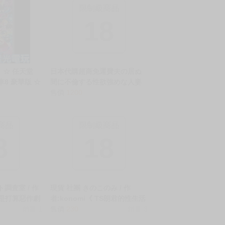
限制級商品
18
】☆ 任天堂
日本代購超商免運費夫の居ぬ
賽車8 豪華版 ☆
間に不倫する性欲強めな人妻
台中星光電
の淫蜜ふわ柔穴 T
售價
1200
商品
限制級商品
8
18
調査室 / 作
現貨 社團 きのこのみ / 作
只是打算惡作劇
者:konomi《 TS朗君的性生活
悪戯のつもり
銷量:1
8/TSあきら君の性生活8》R18
售價
230
銷量:3
 中文 無修正
中文 無修正 男性向 同人誌 ★