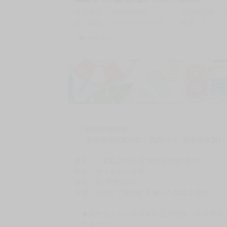
商品編號
G05889388
累積點閱數
自訂編號
9786264291811
收藏
2
收藏商品
購買評價限制
使用超商取貨付款：負評≦1分 超商未取貨≦1
書名：《紊亂之時4~足球部合宿篇(後半)》
作者：サイクロン令泉
規格：B5 彩色104P
售價：320元（限制級 未滿十八歲禁止購買）
☆★由サイクロン令泉老師正式授權，在台灣推
〈作者介紹〉