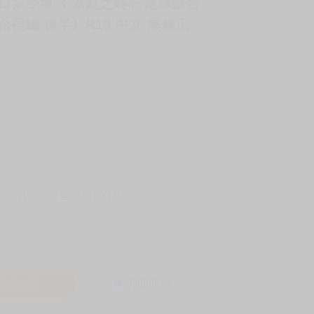
クロン令泉《 紊亂之時4~足球部合
合宿編 後半》R18 中文 無修正
-11取貨60元
全家 取貨付款60元
入購物車
詢問商品