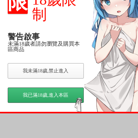
限
品為主。
反應，逾期不受理。
制
反應，將直接加入黑名單，還請下單後準時取貨。
警告啟事
意。
未滿18歲者請勿瀏覽及購買本
，以保障買賣家雙方權益。
區商品
訂金，訂金將以專屬訂金賣場方式收取，
我未滿18歲,禁止進入
認收貨後，訂金賣場將由大廚取消，
，請慎重下單。
商品為準，可能有色差。
我已滿18歲,進入本區
台灣到貨時間，發售及到貨時間依廠商實際出貨為準，
請諒解。