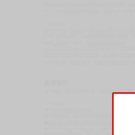
豐盈的肉感配上多變的肢體動作和表情變化，令老
カ》，這兩部主要是NTR情節，獲得不少紳士們
〈內容簡介〉
足球部的合宿邁入後半，香織雖然仍對球經的工
然而，她並不知道，正是這條不能正戲的界線，
主導二軍的男子雄一，早已將目光鎖定香織。
他察覺出香織內心的動搖與隱約的渴求，用溫柔
原以為自己能掌控局勢的香織，在不知不覺中被
她仍對男友正也抱持情感，也努力說服自己這只
賣場規則
【下標前，請詳閱以下事項，完全同意才請下標
［一般商品］
◆有任何問題請聯繫客服。
用評價溝通者，日後將不再提供購書服務，請另
◆預購商品的出貨時間依出版社供貨情形會有所
◆不同月份商品可一起結帳，等訂單內所有商品