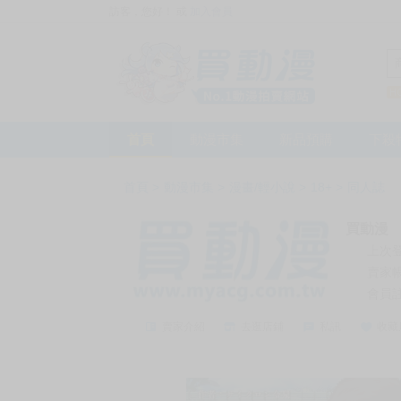
訪客，您好！
或
加入會員
首頁
動漫市集
新品預購
下殺
首頁
>
動漫市集
>
漫畫/輕小說
>
18+
>
同人誌
買動漫
上次
賣家
會員
賣家介紹
去逛店鋪
私訊
收藏