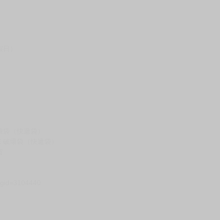
假日）
壞袋（快遞袋）
Ｅ破壞袋（快遞袋）
貨
）
?gid=3104440