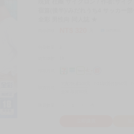
現貨 社團 サイクロン / 作者:サイ
宿篇(後半)/みだれうち4 サッカー部
全彩 男性向 同人誌 ★
NT$
320
商品價格
元
詢問商品
刊登數量
2
銷售總數
18
付款方式
宅配/快遞100元
7-11取貨付款60元
7
取貨方式
全家 取貨60元
-
+
購買數量
件
立即購買
加