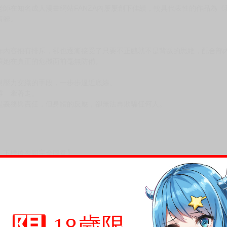
師在知名成人漫畫網站FANZA內屢屢創下佳績，較具代表性的作品為《
青睞。
作內容抱有排斥，卻也逐漸接受了只要不正戲就不是背叛的思維，配合部
讓她在真正的危機面前毫無防備。
與壓力交織的手段，一步步逼近底線。
雄一牽著走。
是義務與責任，但身體的反應，卻無法再欺騙任何人。
，下標後視同完全同意】
尋其他店家，謝謝。
變動，一旦收到就會盡快寄出。
到齊後一起發貨。
18歲限