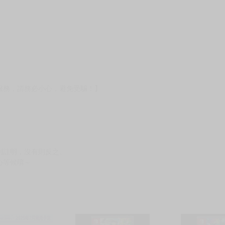
服務，請務必小心，避免受騙！】
別註明，沒有則反之。
心等候唷～