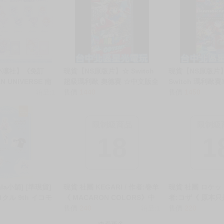
小凜社】《免訂
現貨【NS原版片】☆ Switch
現貨【NS原版片
N UNIVERSE 南
超級瑪利歐 奧德賽 ☆中文版全
Switch 瑪利歐
花、新條茜 ゆめ
銷量:1
新品【台中星光電玩】YG
售價
1440
中文版全新品【
售價
1450
壓克力立牌/資料夾
玩】YG
限制級商品
限制級
18
1
ala小舖] [準現貨]
現貨 社團 KEGARI / 作者:巻羊
現貨 社團 ロケット
ホロクル 9th イコモ
《 MACARON COLORS》中
者:コザ《 原本
i FUWAMOCO 親
文 全彩 二創 蔚藍檔案 男性向
售價
240
銷量:1
而已/誘ったのは
售價
220
 宇宙BAUBAU
同人誌 ★
だったのに》R18