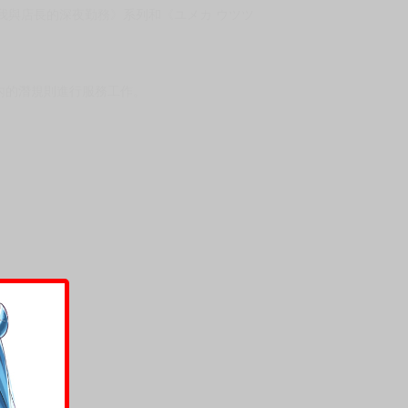
我與店長的深夜勤務》系列和《ユメカ ウツツ
內的潛規則進行服務工作。