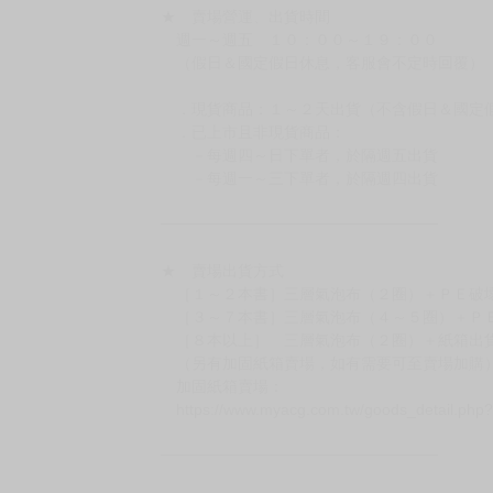
★ 賣場營運、出貨時間
週一～週五 １０：００～１９：００
（假日＆國定假日休息，客服會不定時回覆）
．現貨商品：１～２天出貨（不含假日＆國定
．已上市且非現貨商品：
－每週四～日下單者，於隔週五出貨
－每週一～三下單者，於隔週四出貨
━━━━━━━━━━━━━━━━━━
★ 賣場出貨方式
［１～２本書］三層氣泡布（２圈）＋ＰＥ破
［３～７本書］三層氣泡布（４～５圈）＋Ｐ
［８本以上］ 三層氣泡布（２圈）＋紙箱出
（另有加固紙箱賣場，如有需要可至賣場加購
加固紙箱賣場：
https://www.myacg.com.tw/goods_detail.php
━━━━━━━━━━━━━━━━━━