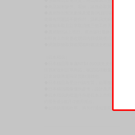
◆預購商品皆無現貨，商品圖為示意圖，請以實
◆商品如有缺件、瑕疵，請務必取貨3日內留言
◆書籍拆封無法更換及退貨(內頁印刷瑕疵例外)
書籍有問題請不要拆封，請私訊大廚協助。
◆逾期未取且訂單取消後三個工作天內未有任何
◆書籍贈品&上市日、依出版社最終公布為主。
有時會上市前更改贈品內容或延後出版，還請注
◆網路購物取貨後開箱時建議全程錄影拍照存證
［日本精品］
◆日本精品單筆滿NT$4,000須先支付 10% 
待買家收到訂單商品，確認品項數量無誤，並確
訂金金額將退回至買動漫錢包。
◆日本精品為受注代購性質，結單後恕無法取消
◆日本精品圖像僅供參考，設計及式樣請以實際
◆日本精品的標題月份是日本上市時間，不等於
約發售後1個月-2個月抵台。
◆如遇缺貨或砍單，將另行通知並取消訂單，敬
━━━━━━━━━━━━━━━━━━