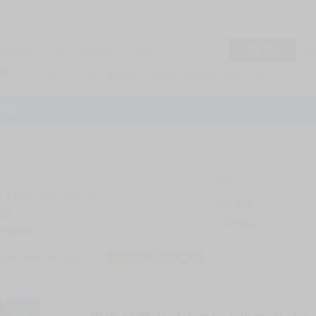
搜 尋
R1
商品標題
KSP
FF47
子午計畫
家庭教師
hololive
蔚藍檔案
鳴潮
Vspo
特集
評價
69309
登入時間
2026-08-07
公司名稱
買對動漫股份
帳號
bookstore
公司統編
24553282
註冊時間
2014-09-29
店鋪
服務時間: 10點-19點
一
二
三
四
五
六
日