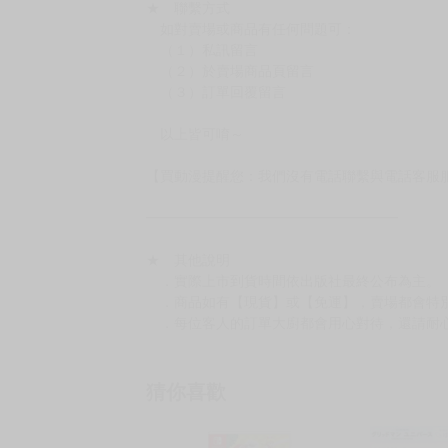
★ 聯繫方式
如對賣場或商品有任何問題可：
（１）私訊留言
（２）於賣場商品頁留言
（３）訂單回覆留言
以上皆可唷～
【買動漫提醒您：我們沒有電話聯繫與電話客服
━━━━━━━━━━━━━━━━━━
★ 其他說明
．實際上市到貨時間依出版社最終公布為主。
．商品如有【現貨】或【免運】，賣場都會特
．每位客人的訂單大廚都會用心對待，還請耐
猜你喜歡