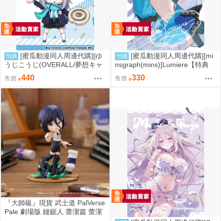
[蜜瓜動漫同人周邊代購][ゆ
[蜜瓜動漫同人周邊代購][mi
預購
預購
うじこうじ(OVERALL/夢想キャ
nsgraph(mins)]Lumiere【特典
ンパス)(Yu-ji、コウジ)]オーパー
付】(FGO)(同人誌)
440
330
售價
售價
ツの正しい使い方(蔚藍檔案)(同
人誌)
『大師級』現貨 武士道 PalVerse
Pale 劇場版 鏈鋸人 蕾潔篇 蕾潔