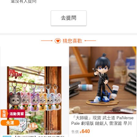
還沒有人提問
去提問
猜您喜歡
『大師級』現貨 武士道 PalVerse
免運
Pale 劇場版 鏈鋸人 蕾潔篇 早川
秋
640
售價