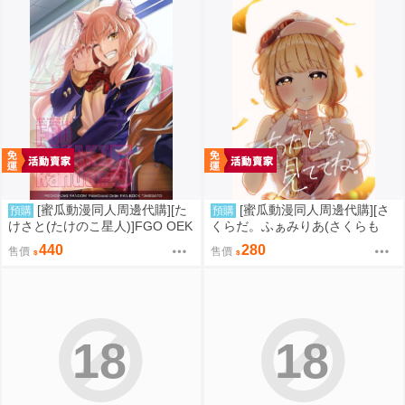
[蜜瓜動漫同人周邊代購][た
[蜜瓜動漫同人周邊代購][さ
預購
預購
けさと(たけのこ星人)]FGO OEK
くらだ。ふぁみりあ(さくらも
AKI Random5(FGO)(同人誌)
ち)]あたしを、見ててね。(學園
440
280
售價
售價
偶像大師)(同人誌)
18
18