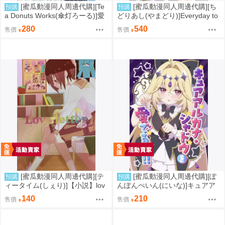
[蜜瓜動漫同人周邊代購][Te
[蜜瓜動漫同人周邊代購][ち
預購
預購
a Donuts Works(傘灯ろーる)]愛
どりあし(やまどり)]Everyday to
がなくちゃ(彩虹社)(同人誌)
travel!(同人誌)
280
540
售價
售價
[蜜瓜動漫同人周邊代購][テ
[蜜瓜動漫同人周邊代購][ぽ
預購
預購
ィータイム(しぇり)]【小説】lov
んぽんぺいん(にいな)]キュアア
eletter(2.5次元的誘惑)(同人誌)
ルカナ・シャドウを愛でる本!(キ
140
210
售價
售價
ミとアイドル光之美少女♪、Yes!
光之美少女5)(同人誌)