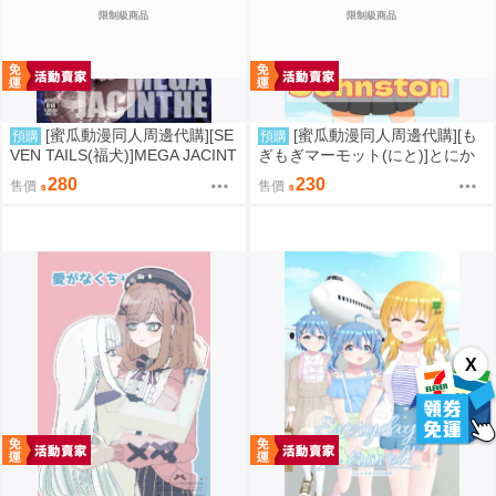
限制級商品
限制級商品
[蜜瓜動漫同人周邊代購][SE
[蜜瓜動漫同人周邊代購][も
預購
預購
VEN TAILS(福犬)]MEGA JACINT
ぎもぎマーモット(にと)]とにか
HE(寶可夢)(同人誌)
く脱ぎたいジョンストン(艦隊收
280
230
售價
售價
藏)(同人誌)
X