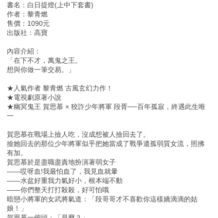
書名：白日提燈(上中下套書)
作者：黎青燃
售價：1090元
出版社：高寶
內容介紹：
「在下不才，萬鬼之王。
想與你做一筆交易。」
★人氣作者 黎青燃 古風玄幻力作！
★電視劇原著小說
★幽冥鬼王 賀思慕 × 狡詐少年將軍 段胥──百年孤寂，終遇此生唯
一
賀思慕在戰場上撿人吃，沒成想被人撿回去了。
撿她回去的那位少年將軍似乎把她當成了戰爭遺孤弱質女流，照拂
有加。
賀思慕於是盡職盡責地扮演著弱女子
——哎呀血!我最怕血了，我見血就暈
——水盆好重我力氣好小，根本端不動
——你們整天打打殺殺，好可怕哦
暗戀小將軍的女武將氣道：「段哥哥才不喜歡你這樣嬌滴滴的姑
娘！」
賀思慕一偏頭：「是麼？」