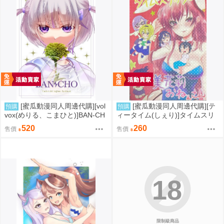
[蜜瓜動漫同人周邊代購][vol
[蜜瓜動漫同人周邊代購][テ
預購
預購
vox(めりる、こまひと)]BAN-CH
ィータイム(しぇり)]タイムスリ
O(Hololive)(同人誌)
ップ★美花莉おねぇさん!(2.5次
520
260
售價
售價
元的誘惑)(同人誌)
18
限制級商品