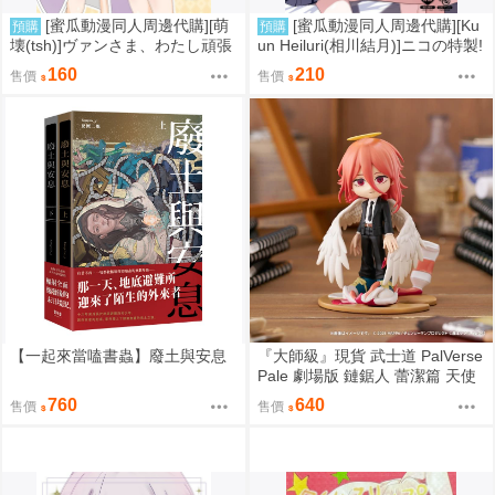
[蜜瓜動漫同人周邊代購][萌
[蜜瓜動漫同人周邊代購][Ku
預購
預購
壊(tsh)]ヴァンさま、わたし頑張
un Heiluri(相川結月)]ニコの特製!
ります!(同人誌)
おいなりフルコース(蔚藍檔案)
160
210
售價
售價
(同人誌)
【一起來當嗑書蟲】廢土與安息
『大師級』現貨 武士道 PalVerse
Pale 劇場版 鏈鋸人 蕾潔篇 天使
惡魔
760
640
售價
售價