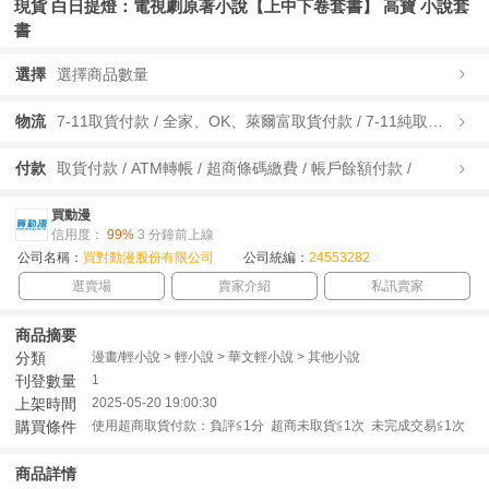
現貨 白日提燈：電視劇原著小說【上中下卷套書】 高寶 小說套
書
選擇
選擇商品數量
物流
7-11取貨付款 / 全家、OK、萊爾富取貨付款 / 7-11純取貨 / 全家、OK、萊爾富純取貨 / 宅配/快遞 /
付款
取貨付款 / ATM轉帳 / 超商條碼繳費 / 帳戶餘額付款 /
買動漫
信用度：
99%
3 分鐘前上線
公司名稱：
買對動漫股份有限公司
公司統編：
24553282
逛賣場
賣家介紹
私訊賣家
商品摘要
分類
漫畫/輕小說 > 輕小說 > 華文輕小說 > 其他小說
刊登數量
1
上架時間
2025-05-20 19:00:30
購買條件
使用超商取貨付款：負評≦1分 超商未取貨≦1次 未完成交易≦1次
商品詳情