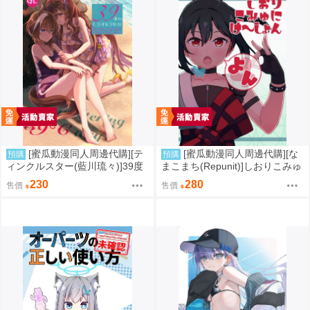
[蜜瓜動漫同人周邊代購][テ
[蜜瓜動漫同人周邊代購][な
預購
預購
ィンクルスター(藍川琉々)]39度
まこまち(Repunit)]しおりこみゅ
のとろけそうな日(賽馬娘)(同人
にけ～しょん4(LoveLive、Love
230
280
售價
售價
誌)
Live虹ヶ咲学園スクールアイド
ル同好会)(同人誌)