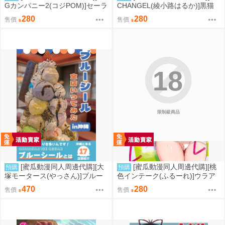
Gカンパニー2(コジPOM)]セーラ
CHANGEL(綾小路はるか)]黒猫
ープルート●●●●記録ッ(同人誌)
館 if X【特典付】(同人誌)
280
280
售價
售價
18
限制級商品
[蜜瓜動漫同人周邊代購][大
[蜜瓜動漫同人周邊代購][桃
預購
預購
塚モータース(やっさん)]ブルー
色インテーク(ふるーれ)]ウラア
シール全店いってみたin沖縄(同
カバレ オシオキハレ(蔚藍檔案)
470
280
售價
售價
人誌)
(同人誌)