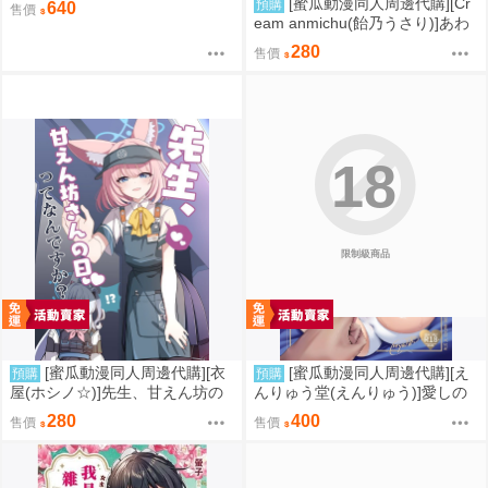
[蜜瓜動漫同人周邊代購][Cr
預購
640
售價
eam anmichu(飴乃うさり)]あわ
いろ魔法少女(同人誌)
280
售價
18
限制級商品
[蜜瓜動漫同人周邊代購][衣
[蜜瓜動漫同人周邊代購][え
預購
預購
屋(ホシノ☆)]先生、甘えん坊の
んりゅう堂(えんりゅう)]愛しの
日って何ですか(蔚藍檔案)(同人
あなたとえっちしたい!下巻【ク
280
400
售價
售價
誌)
リアファイルバック特典付き】
【価格改定版】(同人誌)