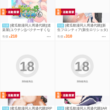
[蜜瓜動漫同人周邊代購][道
[蜜瓜動漫同人周邊代購][新
預購
預購
楽屋(ユウチン)]パクチーすくな
生フロンティア(新生ロリショタ)
め6(賽馬娘)(同人誌)
(桐下悠司、姫花此咲、kozi)]校
210
310
售價
售價
内●●日誌ーお兄ちゃんとの秘密
を握られてー(同人誌)
18
18
限制級商品
限制級商品
[蜜瓜動漫同人周邊代購][RP
[蜜瓜動漫同人周邊代購][AR
預購
預購