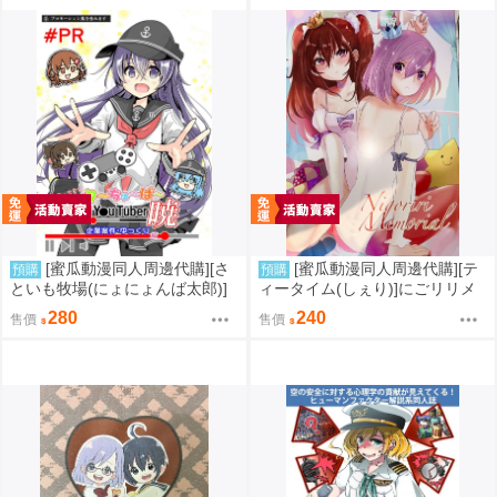
[蜜瓜動漫同人周邊代購][さ
[蜜瓜動漫同人周邊代購][テ
預購
預購
といも牧場(にょにょんば太郎)]
ィータイム(しぇり)]にごリリメ
帰ってきた ゆ～ちゅ～ば～
モリアル(2.5次元的誘惑)(同人
280
240
售價
售價
暁 企業案件・ゆっくり編(艦隊
誌)
收藏)(同人誌)