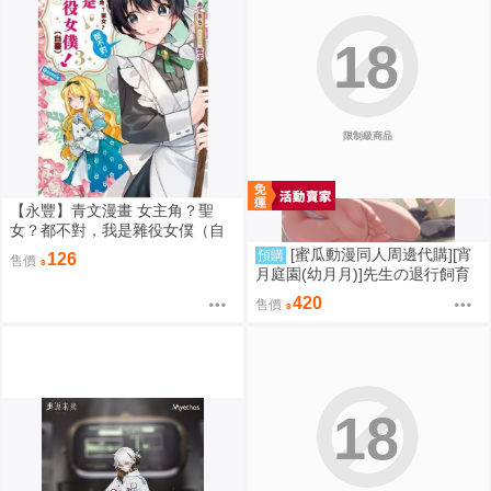
18
限制級商品
【永豐】青文漫畫 女主角？聖
女？都不對，我是雜役女僕（自
豪）！@comic 3 (全新) 出版
[蜜瓜動漫同人周邊代購][宵
預購
126
售價
日：2026/08
月庭園(幼月月)]先生の退行飼育
計画(蔚藍檔案)(同人誌)
420
售價
18