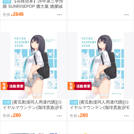
【高雄冠軍】26年第三季預
預購
購 SUNRISEPOP 膽大黨 搪膠絨
毛 晴天娃娃 6入盲盒套組 免運 0
2646
售價
819
[蜜瓜動漫同人周邊代購][ロ
[蜜瓜動漫同人周邊代購][ロ
預購
預購
イヤルマウンテン(珈琲貴族)]FE
イヤルマウンテン(珈琲貴族)]FE
TISH ACADEMY【メロン限定
TISH ACADEMY(同人誌)
280
280
售價
售價
特典付】(同人誌)