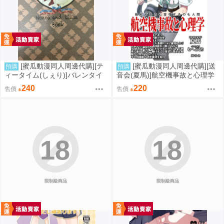
[蜜瓜動漫同人周邊代購][テ
[蜜瓜動漫同人周邊代購][送
預購
預購
ィータイム(しぇり)]バレンタイ
音会(夏馬)]航空機事故と心理学
ンデーキッス(2.5次元的誘惑)(同
(同人誌)
240
220
售價
售價
人誌)
18
18
限制級商品
限制級商品