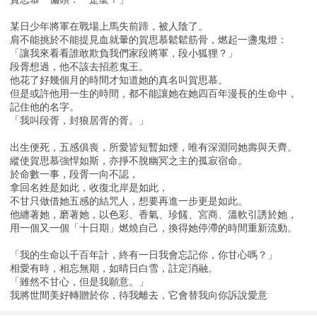
某日少年將軍在戰場上馬失前蹄，被人陰了。
肩不能挑於不能提見血就暈的賀思慕鬆鬆筋骨，燃起一盞鬼燈：
「讓我來看看誰敢欺負我們家段將軍，段小狐狸？」
段胥想過，他不該去招惹鬼王。
他花了好幾個月的時間才知道她的真名叫賀思慕。
但是或許他用一生的時間，都不能讓她在她四百年漫長的生命中，
記住他的名字。
「我叫段胥，封狼居胥的胥。」
出生便死，五感俱喪，所愛皆短暫如煙，唯有深淵同她壽與天齊。
縱使賀思慕強悍如斯，亦掙不脫幽冥之主的孤寂宿命。
於命數一事，段胥一向不認，
拿回名姓是如此，收復北岸是如此，
不甘只做借她五感的結咒人，想要再進一步更是如此。
他纏著她，磨著她，以色彩、香氣、珍饈、宮商、溫軟引誘於她，
用一個又一個「十日期」燃燒自己，換得她停滯的時間重新流動。
「我的生命以千百年計，終有一日我會忘記你，你甘心嗎？」
相愛有時，相忘無期，如晴日白雪，註定消融。
「雖然不甘心，但是我願意。」
我將世間美好轉贈於你，待我離去，它會替我向你訴說愛意