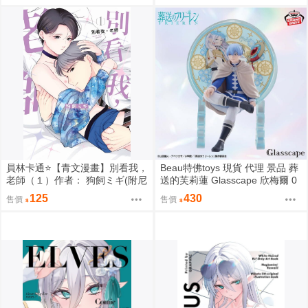
員林卡通⭐️【青文漫畫】別看我，
Beau特佛toys 現貨 代理 景品 葬
老師（１）作者： 狗飼ミギ(附尼
送的芙莉蓮 Glasscape 欣梅爾 0
采書套)
302
125
430
售價
售價