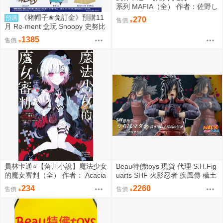
系列 MAFIA（全） 作者：佐野し
なの (附尼采書套)
《豬帽子✬免訂金》預購11
預購
270
售價
月 Re-ment 盒玩 Snoopy 史努比
悠閒座椅場景 中盒6入 0816
1385
售價
員林卡通⭐️【角川小說】魔法少女
Beau特佛toys 現貨 代理 S.H.Fig
的魔女審判（全） 作者： Acacia
uarts SHF 火影忍者 疾風傳 穢土
(附尼采書套)
轉身 宇智波斑 0209
234
2260
售價
售價