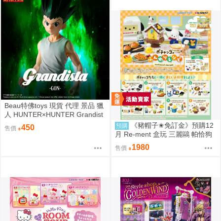
Beau特佛toys 現貨 代理 景品 獵
人 HUNTER×HUNTER Grandist
a 小傑 0206
《豬帽子✬免訂金》預購12
預購
450
售價
月 Re-ment 盒玩 三麗鷗 帕恰狗
烘焙食譜 中盒8入 0816
1980
售價