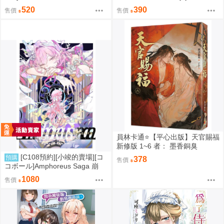
416
壞：星穹鐵道 同人誌id=3767971
520
390
售價
售價
員林卡通⭐️【平心出版】天官賜福
新修版 1~6 者： 墨香銅臭
[C108預約][小竣的賣場][コ
預購
378
售價
コボール]Amphoreus Saga 崩
壞：星穹鐵道 同人誌id=3745928
1080
售價