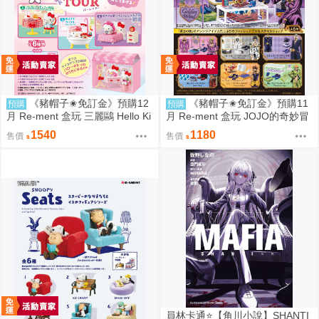
《豬帽子✬免訂金》預購12
《豬帽子✬免訂金》預購11
預購
預購
月 Re-ment 盒玩 三麗鷗 Hello Ki
月 Re-ment 盒玩 JOJO的奇妙冒
tty 秘密房間之旅 中盒6入 0816
險 服裝精品店 黃金之風 中盒6入
1540
1180
售價
售價
0816
員林卡通⭐️【角川小說】SHANTI