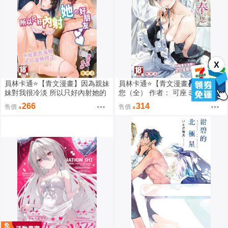
X
員林卡通⭐️【青文漫畫】因為親妹
員林卡通⭐️【青文漫畫】為了侍奉
妹對我很冷淡 所以只好內射她的
您（全） 作者： 可座ミドリ
好朋友（全） 作者： あきさかや
266
314
售價
售價
もか