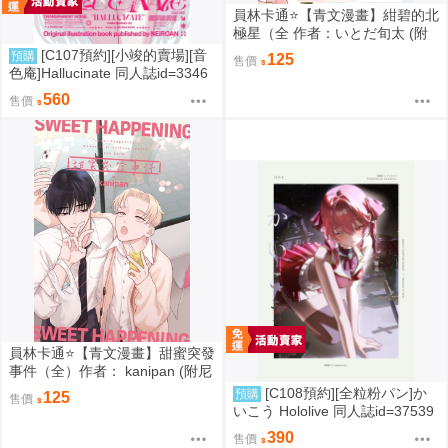
員林卡通⭐️【青文漫畫】紺碧的北
極星（全 作者：いとだ旬太 (附
尼采書套)
[C107預約][小竣的賣場][音
預購
125
售價
色庵]Hallucinate 同人誌id=3346
298
560
售價
員林卡通⭐️【青文漫畫】甜蜜突發
事件（全）作者： kanipan (附尼
采書套)
[C108預約][全粒粉パン]か
預購
125
售價
いこう Hololive 同人誌id=37539
89
390
售價