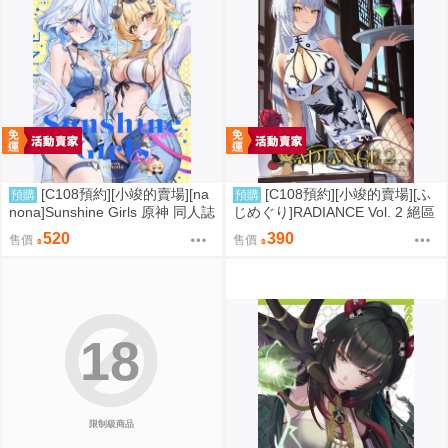
[C108預約][小竣的賣場][na
[C108預約][小竣的賣場][ふ
預購
預購
nona]Sunshine Girls 原神 同人誌
じめぐり]RADIANCE Vol. 2 絕區
id=3774614
零 同人誌id=3755087
520
390
售價
售價
18
限制級商品