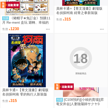
員林卡通⭐️【青文漫畫】劇場版
名偵探柯南 紺青之拳新裝版
（全）作者：青山剛昌(附尼采書
《豬帽子✬免訂金》預購11
預購
315
售價
套)
月 Re-ment 盒玩 迴轉、幸福的
一盤 藏壽司 中盒6入 0816
1230
售價
18
限制級商品
員林卡通⭐️【青文漫畫】劇場版
名偵探柯南 零的執行人新裝版
（全）作者：青山剛昌(附尼采書
[C108預約][小竣的賣場][昇
預購
315
售價
套)
竜安井会]人妻陰陽師サクヤ3