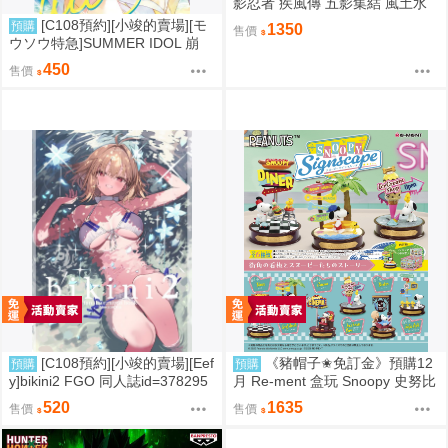
影忍者 疾風傳 五影集結 風土水
影 我愛羅 大野木 照美冥 0302
[C108預約][小竣的賣場][モ
預購
1350
售價
ウソウ特急]SUMMER IDOL 崩
壞：星穹鐵道 同人誌id=3758363
450
售價
[C108預約][小竣的賣場][Eef
《豬帽子✬免訂金》預購12
預購
預購
y]bikini2 FGO 同人誌id=378295
月 Re-ment 盒玩 Snoopy 史努比
7
街角招牌場景 中盒6入 0816
520
1635
售價
售價