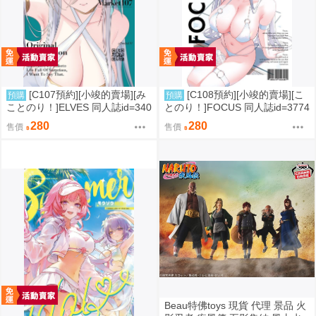
[C107預約][小竣的賣場][み
[C108預約][小竣的賣場][こ
預購
預購
ことのり！]ELVES 同人誌id=340
とのり！]FOCUS 同人誌id=3774
9788
475
280
280
售價
售價
Beau特佛toys 現貨 代理 景品 火