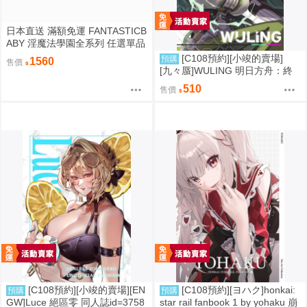
日本直送 滿額免運 FANTASTICB
ABY 淫魔法學園全系列 任選單品
/ 3位學妹豪華全套組 疾風雷神
[C108預約][小竣的賣場]
預購
1560
售價
[九々蜃]WULING 明日方舟：終
末地 同人誌id=3774619
510
售價
[C108預約][小竣的賣場][EN
[C108預約][ヨハク]honkai:
預購
預購
GW]Luce 絕區零 同人誌id=3758
star rail fanbook 1 by yohaku 崩