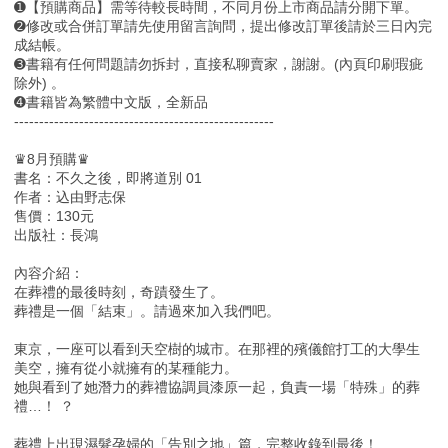
➊【預購商品】需等待較長時間，不同月份上市商品請分開下單。
➋修改或合併訂單請先使用留言詢問，提出修改訂單後請於三日內完
成結帳。
➌書籍有任何問題請勿拆封，直接私聊賣家，謝謝。(內頁印刷瑕疵
除外) 。
➍書籍皆為繁體中文版，全新品
----------------------------------------------------
♛8月預購♛
書名：不久之後，即將道別 01
作者：込由野志保
售價：130元
出版社：長鴻
內容介紹：
在葬禮的最後時刻，奇蹟發生了。
葬禮是一個「結束」。請過來加入我們吧。
東京，一座可以看到天空樹的城市。在那裡的殯儀館打工的大學生
美空，擁有從小就擁有的某種能力。
她與看到了她潛力的葬禮協調員漆原一起，負責一場「特殊」的葬
禮…！ ？
葬禮上出現濕髮孕婦的「告別之地」篇，完整收錄到最後！