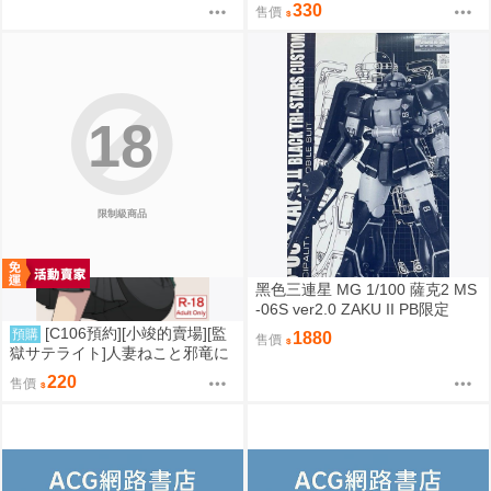
寝取り篇 同人誌id=3785657
330
售價
18
限制級商品
黑色三連星 MG 1/100 薩克2 MS
-06S ver2.0 ZAKU II PB限定
[C106預約][小竣的賣場][監
預購
1880
售價
獄サテライト]人妻ねこと邪竜に
ゃ 同人誌id=3191266
220
售價