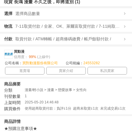
現貨 長鴻 漫畫 不久之後，即將道別 (1)
選擇
選擇商品數量
物流
7-11取貨付款 / 全家、OK、萊爾富取貨付款 / 7-11純取貨 / 全家、OK、萊爾富純取貨 / 宅配/快遞 /
付款
取貨付款 / ATM轉帳 / 超商條碼繳費 / 帳戶餘額付款 /
買動漫
信用度：
99%
(上線中)
公司名稱：
買對動漫股份有限公司
公司統編：
24553282
逛賣場
賣家介紹
私訊賣家
商品摘要
分類
漫畫/輕小說 > 漫畫 > 戀愛故事 > 女性向
刊登數量
1
上架時間
2025-05-20 14:46:48
購買條件
使用超商取貨付款：負評≦1分 超商未取貨≦1次 未完成交易≦1次
商品詳情
★預購注意事項★