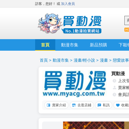
訪客，您好！
或
加入會員
首頁
動漫市集
新品預購
下殺
首頁
>
動漫市集
>
漫畫/輕小說
>
漫畫
>
戀愛故事
買動漫
上次
賣家
會員
賣家介紹
去逛店鋪
私訊
收藏