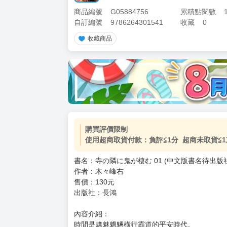
商品編號
G05884756
累積點閱數
自訂編號
9786264301541
收藏
0
收藏商品
購買評價限制
使用超商取貨付款：負評≦1分 超商未取貨≦1
書名：寺の隣に鬼が棲む 01 (中文版書名待出版
作者：木々峰右
售價：130元
出版社：長鴻
內容介紹：
時間是魑魅魍魎橫行霸道的平安時代。