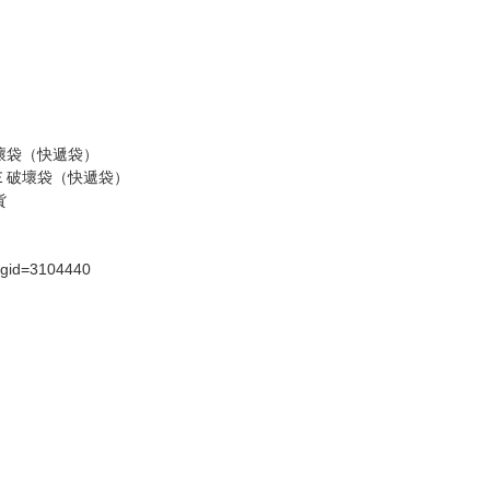
壞袋（快遞袋）
Ｅ破壞袋（快遞袋）
貨
）
?gid=3104440