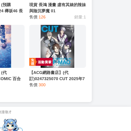
】(預購
現貨 長鴻 漫畫 虛有其婊的辣妹
124 櫸坂46 長
與陰沉夢魔 01
2nd 寫真集
售價
126
銷量:1
(代
【ACG網路書店】(代
 COMIC 百合
訂)0247325070 CUT 2025年7
 封面:へちま
月號 封面:彩虹社 にじさんじ
售價
300
ROF-MAO 附:拉頁海報
動漫徵才