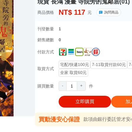
現貨 長鴻 漫畫 寺院旁的鬼鄰居(01)
NT$
117
商品價格
元
詢問商品
刊登數量
1
銷售總數
0
付款方式
宅配/快遞100元
7-11取貨付款60元
7
取貨方式
全家 取貨60元
-
+
購買數量
件
立即購買
加
買動漫安心保證
款項由銀行委託管才安心 