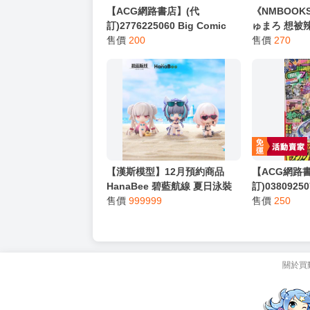
【ACG網路書店】(代
《NMBOOK
訂)2776225060 Big Comic
ゅまろ 想被
Spirits 2025年6月9日號 封
售價
200
棒「ギャル
售價
270
面:FRUITS ZIPPER
れたい (4)」
【漢斯模型】12月預約商品
【ACG網路
HanaBee 碧藍航線 夏日泳裝
訂)038092
盒玩 Vol.2 可畏 柴郡 天狼星 一
售價
999999
2025年7月
售價
250
套三款
卡片戰鬥先
關於買