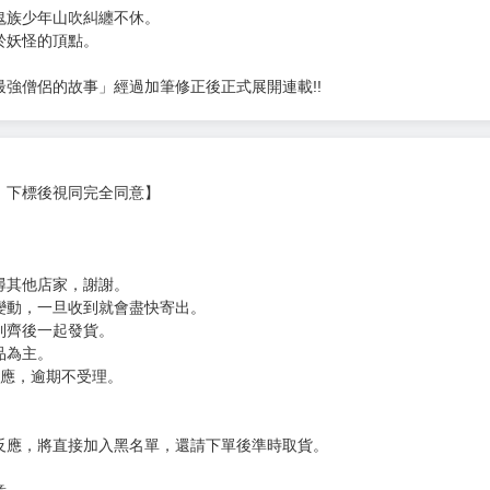
鬼族少年山吹糾纏不休。
於妖怪的頂點。
強僧侶的故事」經過加筆修正後正式展開連載!!
，下標後視同完全同意】
尋其他店家，謝謝。
變動，一旦收到就會盡快寄出。
到齊後一起發貨。
品為主。
反應，逾期不受理。
反應，將直接加入黑名單，還請下單後準時取貨。