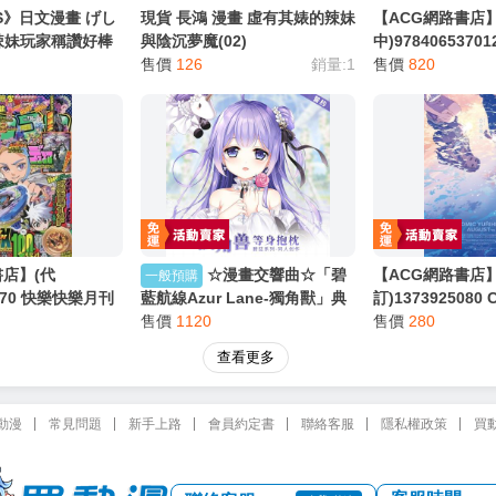
S》日文漫畫 げし
現貨 長鴻 漫畫 虛有其婊的辣妹
【ACG網路書店
辣妹玩家稱讚好棒
與陰沉夢魔(02)
中)9784065370
ゲーマーに褒めら
售價
126
銷量:1
濱禰留 長濱ねる 
售價
820
「書名未定」
書店】(代
☆漫畫交響曲☆「碧
【ACG網路書店】
一般預購
5070 快樂快樂月刊
藍航線Azur Lane-獨角獸」典
訂)1373925080
號 附:決鬥大師 卡片
雅版等身枕套枕頭靠墊保護套&
售價
1120
姬 2025年8月號
售價
280
導者迷你卡組
半身小抱枕&雙面午安枕&同人
查看更多
二創等身抱枕套 / Loading()
動漫
常見問題
新手上路
會員約定書
聯絡客服
隱私權政策
買