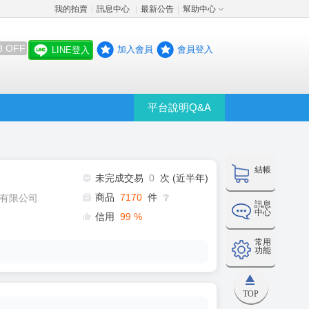
我的拍賣
訊息中心
最新公告
幫助中心
│
│
│
8 OFF
加入會員
會員登入
LINE登入
平台說明Q&A
結帳
未完成交易
0
次 (近半年)
商品
7170
件
有限公司
❔
訊息
中心
信用
99
%
常用
功能
TOP