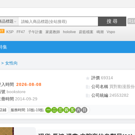
搜 尋
R1
商品標題
KSP
FF47
子午計畫
家庭教師
hololive
蔚藍檔案
鳴潮
Vspo
特集
>
女性向
評價
69314
登入時間
2026-08-08
公司名稱
買對動漫股份
帳號
bookstore
公司統編
24553282
註冊時間
2014-09-29
店鋪
服務時間: 10點-19點
一
二
三
四
五
六
日