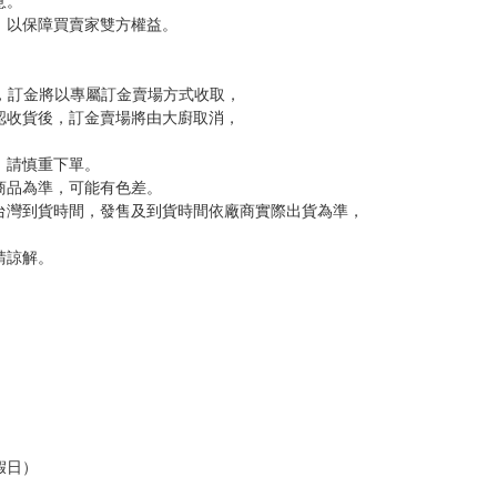
意。
，以保障買賣家雙方權益。
訂金，訂金將以專屬訂金賣場方式收取，
認收貨後，訂金賣場將由大廚取消，
，請慎重下單。
商品為準，可能有色差。
台灣到貨時間，發售及到貨時間依廠商實際出貨為準，
請諒解。
假日）