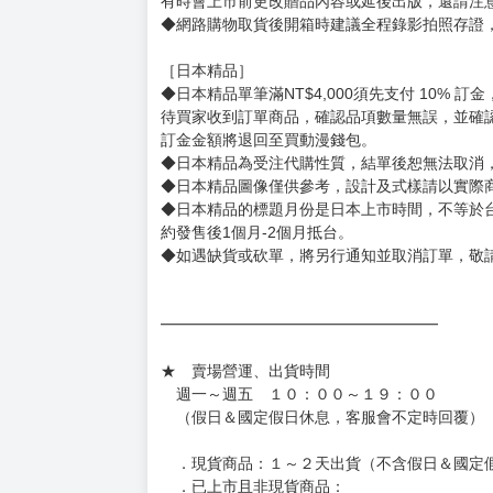
有時會上市前更改贈品內容或延後出版，還請注
◆網路購物取貨後開箱時建議全程錄影拍照存證
［日本精品］
◆日本精品單筆滿NT$4,000須先支付 10% 
待買家收到訂單商品，確認品項數量無誤，並確
訂金金額將退回至買動漫錢包。
◆日本精品為受注代購性質，結單後恕無法取消
◆日本精品圖像僅供參考，設計及式樣請以實際
◆日本精品的標題月份是日本上市時間，不等於
約發售後1個月-2個月抵台。
◆如遇缺貨或砍單，將另行通知並取消訂單，敬
━━━━━━━━━━━━━━━━━━
★ 賣場營運、出貨時間
週一～週五 １０：００～１９：００
（假日＆國定假日休息，客服會不定時回覆）
．現貨商品：１～２天出貨（不含假日＆國定
．已上市且非現貨商品：