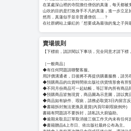
在某處深山裡的寺院擔任僧侶的真蓮，每天都被
山吹的目的是打敗身手不凡的真蓮，進一步立足
然而，真蓮似乎並非普通僧侶……？
在社群網站上爆紅的「想要成為最強的鬼之子與最
賣場規則
【下標前，請詳閱以下事項，完全同意才請下標
［一般商品］
◆有任何問題請聯繫客服。
用評價溝通者，日後將不再提供購書服務，請另
◆預購商品的出貨時間依出版社供貨情形會有所
◆不同月份商品可一起結帳，等訂單內所有商品
◆預購商品皆無現貨，商品圖為示意圖，請以實
◆商品如有缺件、瑕疵，請務必取貨3日內留言
◆書籍拆封無法更換及退貨(內頁印刷瑕疵例外)
書籍有問題請不要拆封，請私訊大廚協助。
◆逾期未取且訂單取消後三個工作天內未有任何
◆書籍贈品&上市日、依出版社最終公布為主。