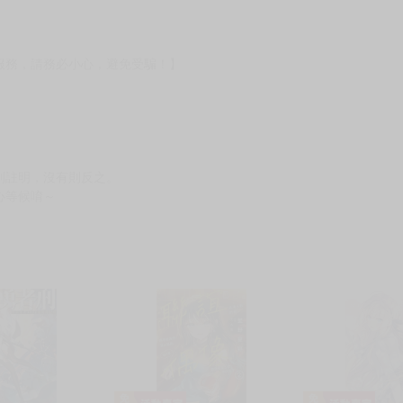
?gid=3104440
服務，請務必小心，避免受騙！】
別註明，沒有則反之。
心等候唷～