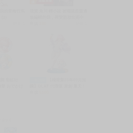
 我的青梅竹馬
現貨 角川 輕小說 被嘲笑是窗邊
(1)
族編輯的我，與雙胞胎女高中
銷量:5
生展開同居生活 (1)
售價
190
銷量:5