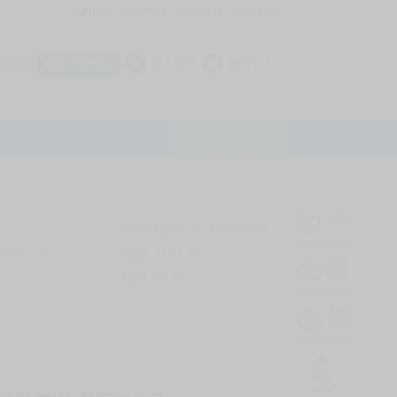
我的拍賣
訊息中心
最新公告
幫助中心
│
│
│
8 OFF
加入會員
會員登入
LINE登入
平台說明Q&A
結帳
未完成交易
0
次 (近半年)
商品
7107
件
有限公司
❔
訊息
中心
信用
99
%
常用
功能
TOP