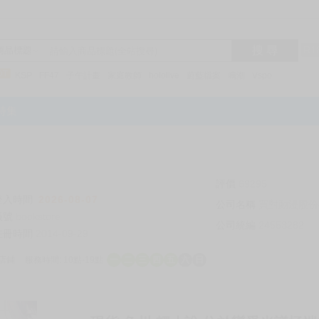
搜 尋
R1
商品標題
KSP
FF47
子午計畫
家庭教師
hololive
蔚藍檔案
鳴潮
Vspo
特集
評價
69295
登入時間
2026-08-07
公司名稱
買對動漫股份
帳號
bookstore
公司統編
24553282
註冊時間
2014-09-29
店鋪
服務時間: 10點-19點
一
二
三
四
五
六
日