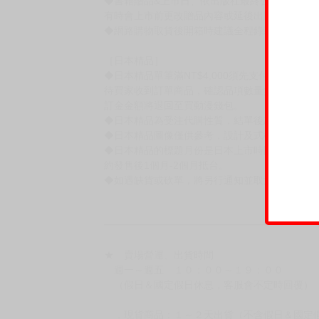
◆有任何問題請聯繫客服。
用評價溝通者，日後將不再提供購書服務，請另
◆預購商品的出貨時間依出版社供貨情形會有所
◆不同月份商品可一起結帳，等訂單內所有商品
◆預購商品皆無現貨，商品圖為示意圖，請以實
◆商品如有缺件、瑕疵，請務必取貨3日內留言
◆書籍拆封無法更換及退貨(內頁印刷瑕疵例外)
書籍有問題請不要拆封，請私訊大廚協助。
◆逾期未取且訂單取消後三個工作天內未有任何
◆書籍贈品&上市日、依出版社最終公布為主。
有時會上市前更改贈品內容或延後出版，還請注
◆網路購物取貨後開箱時建議全程錄影拍照存證
［日本精品］
◆日本精品單筆滿NT$4,000須先支付 10% 
待買家收到訂單商品，確認品項數量無誤，並確
訂金金額將退回至買動漫錢包。
◆日本精品為受注代購性質，結單後恕無法取消
◆日本精品圖像僅供參考，設計及式樣請以實際
◆日本精品的標題月份是日本上市時間，不等於
約發售後1個月-2個月抵台。