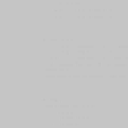
◆如遇缺貨或砍單，將另行通知並取消訂單，敬
━━━━━━━━━━━━━━━━━━
★ 賣場營運、出貨時間
週一～週五 １０：００～１９：００
（假日＆國定假日休息，客服會不定時回覆）
．現貨商品：１～２天出貨（不含假日＆國定
．已上市且非現貨商品：
－每週四～日下單者，於隔週五出貨
－每週一～三下單者，於隔週四出貨
━━━━━━━━━━━━━━━━━━
★ 賣場出貨方式
［１～２本書］三層氣泡布（２圈）＋ＰＥ破
［３～７本書］三層氣泡布（４～５圈）＋Ｐ
［８本以上］ 三層氣泡布（２圈）＋紙箱出
（另有加固紙箱賣場，如有需要可至賣場加購