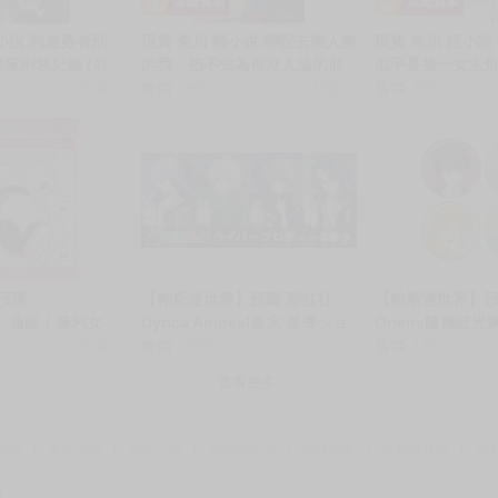
輕小說 判處勇者刑
現貨 角川 輕小說 聯誼去湊人數
現貨 角川 輕小說
4隊刑務紀錄 (4)
的我，把不知為何沒人追的前
似乎是第一女主角 
銷量:1
人氣偶像國寶級美少女帶回家
售價
190
銷量:8
售價
205
了。 (2)