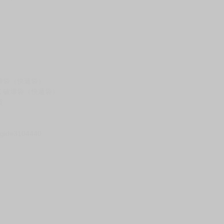
請諒解。
假日）
壞袋（快遞袋）
Ｅ破壞袋（快遞袋）
貨
）