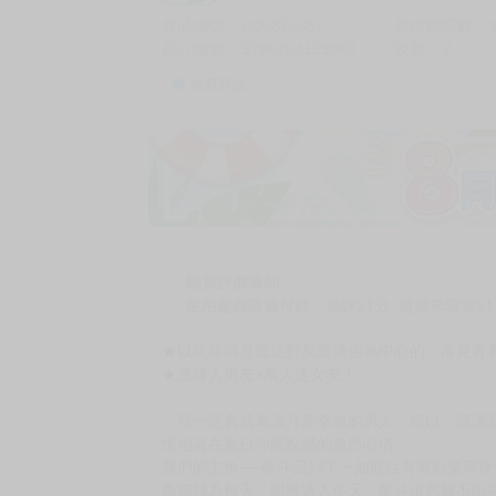
商品編號
G05872357
累積點閱數
自訂編號
9786264159982
收藏
2
收藏商品
加價購
( 共
1
件商品 )
(加購品) 買動漫★《$15元-
-
+