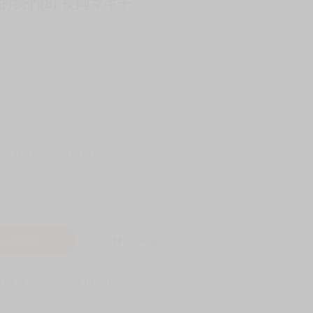
的我們(8) 長岡マキ子
-11取貨60元
全家 取貨付款60元
入購物車
詢問商品
! 保障您每一筆付款 !