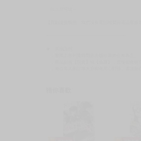
加固紙箱賣場：
https://www.myacg.com.tw/goods_detail.php
━━━━━━━━━━━━━━━━━━
★ 聯繫方式
如對賣場或商品有任何問題可：
（１）私訊留言
（２）於賣場商品頁留言
（３）訂單回覆留言
以上皆可唷～
【買動漫提醒您：我們沒有電話聯繫與電話客服
━━━━━━━━━━━━━━━━━━
★ 其他說明
．實際上市到貨時間依出版社最終公布為主。
．商品如有【現貨】或【免運】，賣場都會特
．每位客人的訂單大廚都會用心對待，還請耐