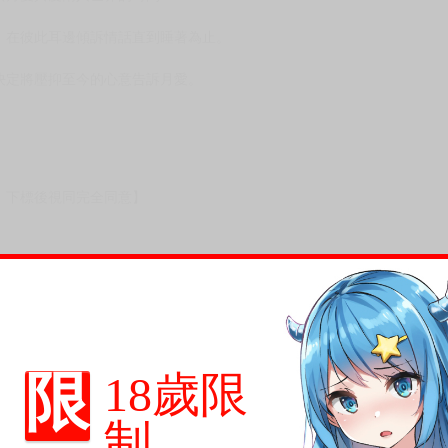
次 未完成交易≦1次 （近半年）
春群像劇」來到第八集！
我說出這句話──」
們等待的日常。
與月愛共度兩人世界的時間……
，在彼此耳邊傾訴情話直到睡著為止。
決定將壓抑至今的心意告訴月愛。
限
18歲限
，下標後視同完全同意】
制