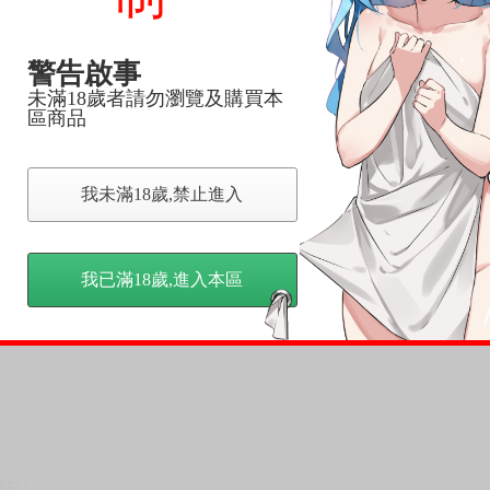
尋其他店家，謝謝。
變動，一旦收到就會盡快寄出。
警告啟事
到齊後一起發貨。
未滿18歲者請勿瀏覽及購買本
品為主。
區商品
反應，逾期不受理。
我未滿18歲,禁止進入
反應，將直接加入黑名單，還請下單後準時取貨。
意。
，以保障買賣家雙方權益。
我已滿18歲,進入本區
訂金，訂金將以專屬訂金賣場方式收取，
認收貨後，訂金賣場將由大廚取消，
，請慎重下單。
商品為準，可能有色差。
台灣到貨時間，發售及到貨時間依廠商實際出貨為準，