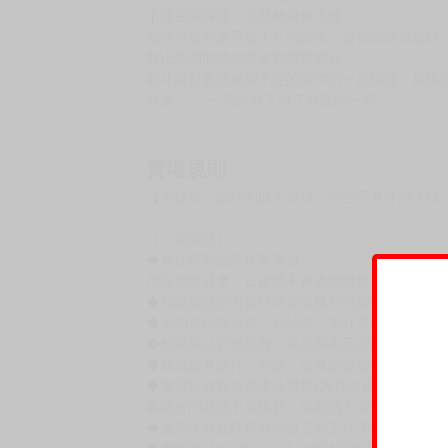
購買評價限制
使用超商取貨付款：負評≦1分 超商未取貨≦1
★以龍斗與月愛這對反差情侶為中心的「常見青
★邊緣人男友×萬人迷女友！
「我一定會成為讓月愛幸福的男人。所以，請讓
懷抱著在夏日沖繩點燃的激昂心情，
我們的主角──龍斗回到了一如既往有著歡樂同伴
季節轉為秋天，即將邁入冬天，龍斗依舊騰不出
不過在與海愛、久慈林聚餐之際，
他與月愛在桌子底下互相調情，還嘗試睡前通話
對比鮮明的情侶愈來愈情投意合。
龍斗與對愛情搖擺不定的同伴們一起煩惱，最後
於是，「──我終於了解了月愛的一切……」
賣場規則
【下標前，請詳閱以下事項，完全同意才請下標
［一般商品］