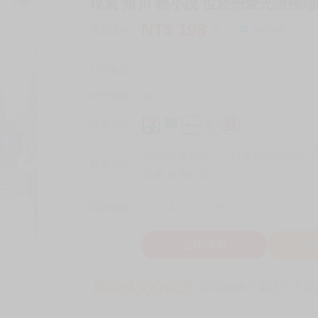
現貨 角川 輕小說 位於戀愛光譜極端
NT$
198
商品價格
元
詢問商品
刊登數量
1
銷售總數
14
付款方式
宅配/快遞100元
7-11取貨付款60元
7
取貨方式
全家 取貨60元
-
+
購買數量
件
立即購買
加
買動漫安心保證
款項由銀行委託管才安心 