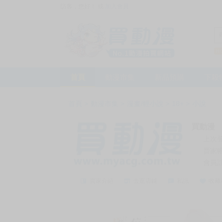
訪客，您好！
或
加入會員
首頁
動漫市集
新品預購
下殺
首頁
>
動漫市集
>
漫畫/輕小說
>
18+
>
小說
買動漫
上次
賣家
會員
賣家介紹
去逛店鋪
私訊
收藏