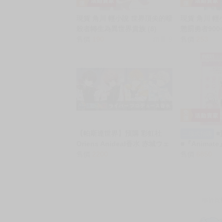
猜你喜歡
現貨 角川 輕小說 世界頂尖的暗
現貨 角川 
殺者轉生為異世界貴族 (8)
懲罰勇者900
售價
190
銷量:9
售價
253