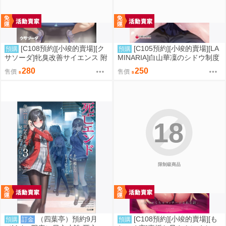
[C108預約][小竣的賣場][ク
[C105預約][小竣的賣場][LA
預購
預購
サソーダ]牝臭改善サイエンス 附
MINARIA]白山華凜のシドウ制度
蜜瓜特典小卡 同人誌id=3727249
同人誌id=2694268
280
250
售價
售價
18
限制級商品
（四葉亭）預約9月
[C108預約][小竣的賣場][も
預購
訂金
預購