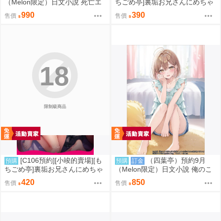
（Melon限定）日文小說 死亡エ
ちごめ亭]裏垢お兄さんにめちゃ
ンドを回避したギャルゲーのヒ
くちゃされる話2 同人誌id=3790
990
390
售價
售價
ロインたちが (3) へいろー
361
18
限制級商品
[C106預約][小竣的賣場][も
（四葉亭）預約9月
預購
預購
訂金
ちごめ亭]裏垢お兄さんにめちゃ
（Melon限定）日文小說 俺のこ
くちゃされる話【完全版】 同人
とを死んだと勘違いしていた幼
420
850
售價
售價
誌id=3172061
なじみの愛が重すぎる (2) Paru
m