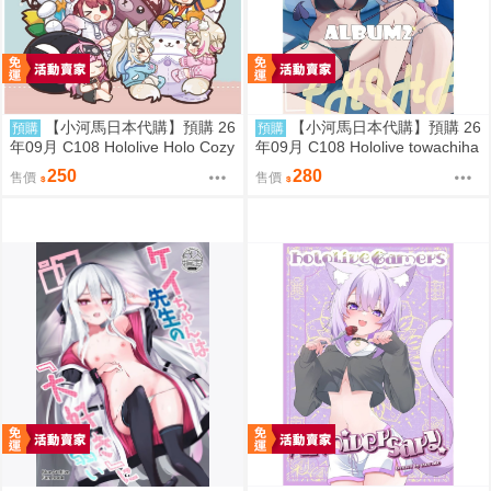
【小河馬日本代購】預購 26
【小河馬日本代購】預購 26
預購
預購
年09月 C108 Hololive Holo Cozy
年09月 C108 Hololive towachiha
Night 繪師:さめあんこ
album2 繪師:柊シン
250
280
售價
售價