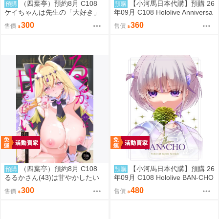
（四葉亭）預約8月 C108
【小河馬日本代購】預購 26
預購
預購
ケイちゃんは先生の「大好き」
年09月 C108 Hololive Anniversa
に弱い morito
ry 繪師:etomato
300
360
售價
售價
（四葉亭）預約8月 C108
【小河馬日本代購】預購 26
預購
預購
るるかさん(43)は甘やかしたい
年09月 C108 Hololive BAN-CHO
もずや紫
繪師:めりる こまひと
300
480
售價
售價