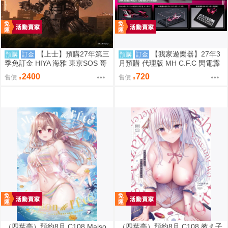
【上士】預購27年第三
【我家遊樂器】27年3
預購
訂金
預購
訂金
季免訂金 HIYA 海雅 東京SOS 哥
月預購 代理版 MH C.F.C 閃電霹
吉拉2003 3式機龍改
靂車 新世紀GPX 隱形美洲豹Z-7
2400
720
售價
售價
（四葉亭）預約8月 C108 Maiso
（四葉亭）預約8月 C108 教え子