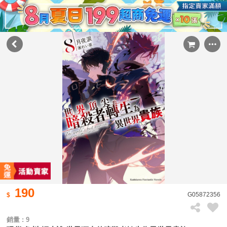
190
G05872356
銷量 : 9