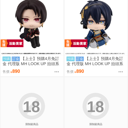
【上士】預購4月免訂
【上士】預購4月免訂
預購
訂金
預購
訂金
金 代理版 MH LOOK UP 抬頭系
金 代理版 MH LOOK UP 抬頭系
列 刀劍亂舞 加州清光 0814
列 刀劍亂舞 三日月宗近 0814
890
890
售價
售價
18
18
限制級商品
限制級商品