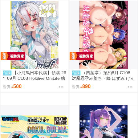
【小河馬日本代購】預購 26
（四葉亭）預約8月 C108
預購
預購
年09月 C108 Hololive OniLife 繪
対魔忍孕み堕ち・続 ほずみ けん
師:HAGE
じ
500
890
售價
售價