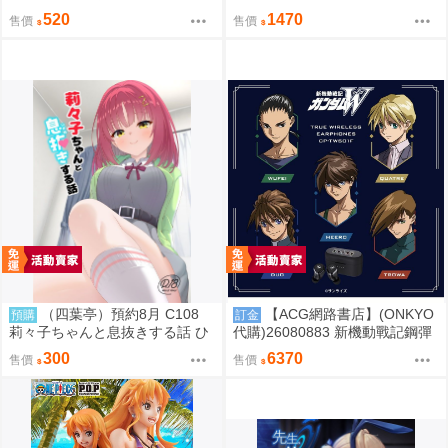
名耳機 專屬充電器
520
1470
售價
售價
（四葉亭）預約8月 C108
【ACG網路書店】(ONKYO
預購
訂金
莉々子ちゃんと息抜きする話 ひ
代購)26080883 新機動戰記鋼彈
ろっち
W 聯名耳機 CP-TWS01F
300
6370
售價
售價