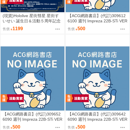
(現貨)Hololive 星街彗星 星街す
【ACG網路書店】(代訂)309612
いせい 誕生日＆活動５周年記念
6100 週刊 Impreza 22B-STi VER
COMET透明側背包 單肩背包
SION をつくる (8)
1199
500
售價
售價
【ACG網路書店】(代訂)309652
【ACG網路書店】(代訂)309642
6090 週刊 Impreza 22B-STi VER
6090 週刊 Impreza 22B-STi VER
SION をつくる (7)
SION をつくる (6)
500
500
售價
售價