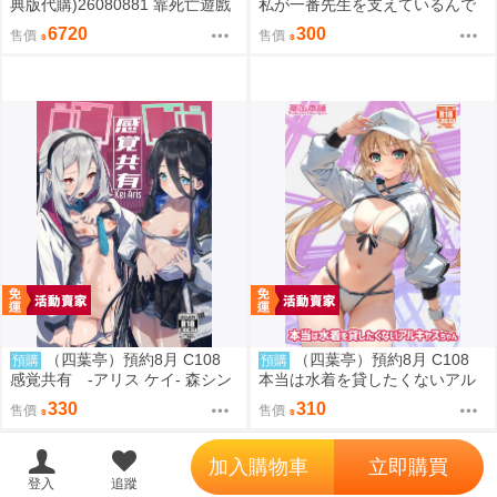
典版代購)26080881 靠死亡遊戲
私が一番先生を支えているんで
混飯吃。44:CLOUDY BEACH 藍
すけど みどり
6720
300
售價
售價
光BD 幽鬼抱枕套限定版
（四葉亭）預約8月 C108
（四葉亭）預約8月 C108
預購
預購
感覚共有 -アリス ケイ- 森シン
本当は水着を貸したくないアル
リスク
キャスちゃん いのうえとみい
330
310
售價
售價
';
加入購物車
立即購買
登入
追蹤