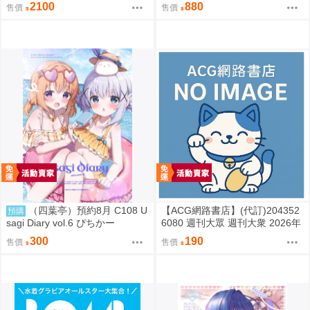
紀念 JAM Project 主題歌完整專
も 寫真集「もももてぃーん。」
2100
880
售價
售價
輯 通常盤
（四葉亭）預約8月 C108 U
【ACG網路書店】(代訂)204352
預購
sagi Diary vol.6 ぴちかー
6080 週刊大眾 週刊大衆 2026年
8月31日號 附:海報
300
190
售價
售價