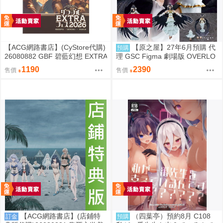
【ACG網路書店】(CyStore代購)
【原之屋】27年6月預購 代
預購
26080882 GBF 碧藍幻想 EXTRA
理 GSC Figma 劇場版 OVERLO
Fes 2026 場刊 附:序號
RD 聖王國篇 雅兒貝德 0918
1190
2390
售價
售價
【ACG網路書店】(店鋪特
（四葉亭）預約8月 C108
訂金
預購