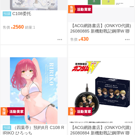
C108委托
預購
【ACG網路書店】(ONKYO代購)
2560
售價
銷量:1
26080885 新機動戰記鋼彈W 聯
名耳機 收納包
430
售價
（四葉亭）預約8月 C108 R
【ACG網路書店】(ONKYO代購)
預購
IRIKO ひろっち
26080884 新機動戰記鋼彈W 聯