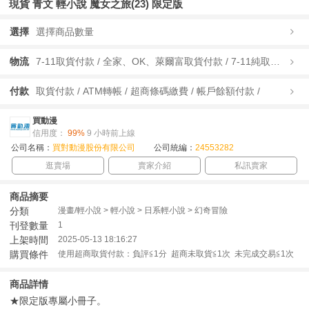
現貨 青文 輕小說 魔女之旅(23) 限定版
選擇
選擇商品數量
物流
7-11取貨付款 / 全家、OK、萊爾富取貨付款 / 7-11純取貨 / 全家、OK、萊爾富純取貨 / 宅配/快遞 /
付款
取貨付款 / ATM轉帳 / 超商條碼繳費 / 帳戶餘額付款 /
買動漫
信用度：
99%
9 小時前上線
公司名稱：
買對動漫股份有限公司
公司統編：
24553282
逛賣場
賣家介紹
私訊賣家
商品摘要
分類
漫畫/輕小說 > 輕小說 > 日系輕小說 > 幻奇冒險
刊登數量
1
上架時間
2025-05-13 18:16:27
購買條件
使用超商取貨付款：負評≦1分 超商未取貨≦1次 未完成交易≦1次
商品詳情
★限定版專屬小冊子。