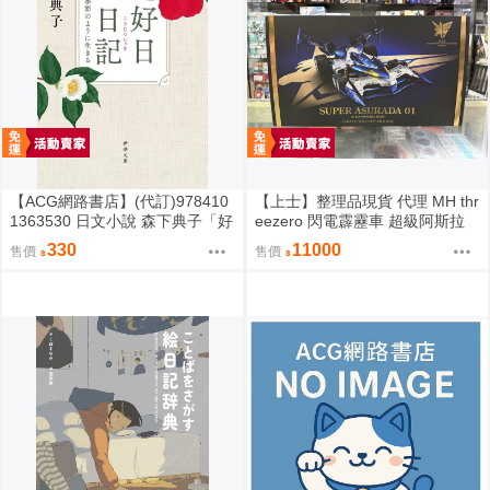
【ACG網路書店】(代訂)978410
【上士】整理品現貨 代理 MH thr
1363530 日文小說 森下典子「好
eezero 閃電霹靂車 超級阿斯拉
日日記：季節のように生きる」
完全變形 無壓克力盒 請詳閱內文
330
11000
售價
售價