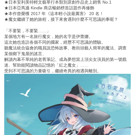
★日本安利美特輕文藝單行本類別原創作品史上銷售 No.1
★日本亞馬遜 Kindle 商店暢銷榜首話題作再修飾
★本作曾榮獲 2017 年《這本輕小說最厲害》 20 名！
★魔女繼續了她的旅程，接下來會遇到什麼不可思議的事呢？
「不要緊，不要緊……」
某個地方有一名旅行魔女，她的名字是伊蕾娜。
這次她也造訪各個不同的國家，經歷不可思議的體驗。
聽魔法統合協會的職員說恐怖故事、教街頭藝人簡單的魔法、調查
某個鄉下鬼屋的謠言、
解讀內幕不單純的老舊筆記、成為夢想當上頂尖女演員的第一號戲
迷、幫助能閱讀物品記憶的「紅之魔女」……
受到不可思議的力量吸引，繼續奇異的相遇與離別。