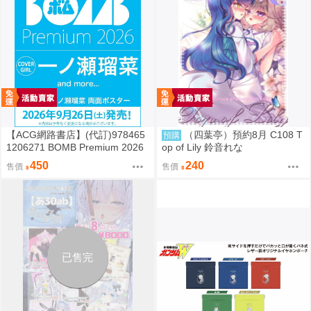
【ACG網路書店】(代訂)978465
（四葉亭）預約8月 C108 T
預購
1206271 BOMB Premium 2026
op of Lily 鈴音れな
封面:一ノ瀬瑠菜 附:雙面海報
450
240
售價
售價
已售完