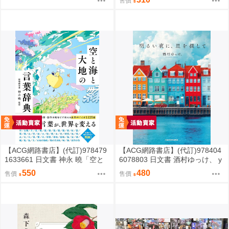
售價
【ACG網路書店】(代訂)978479
【ACG網路書店】(代訂)978404
1633661 日文書 神永 曉「空と
6078803 日文書 酒村ゆっけ、 y
海と大地の言葉辞典」
ukke sakamura「明るい夜に、
550
480
售價
售價
星を探して」