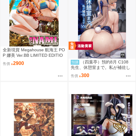
全新現貨 Megahouse 航海王 PO
P 娜美 Ver.BB LIMITED EDITIO
N PVC
（四葉亭）預約8月 C108
預購
2900
售價
先生、休憩室まで。私が補佐し
ますVV かのぱん
300
售價