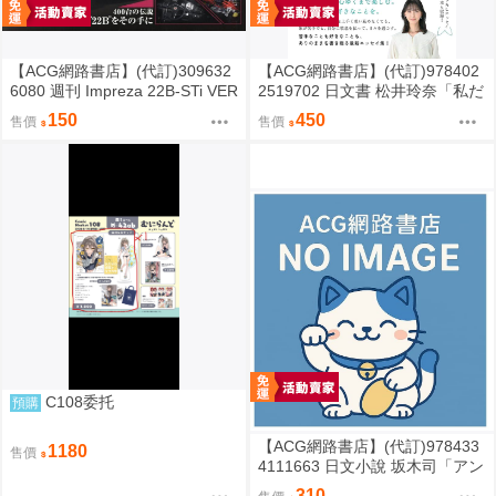
【ACG網路書店】(代訂)309632
【ACG網路書店】(代訂)978402
6080 週刊 Impreza 22B-STi VER
2519702 日文書 松井玲奈「私だ
SION をつくる (1) 創刊號
けの水槽」
150
450
售價
售價
C108委托
預購
【ACG網路書店】(代訂)978433
1180
售價
4111663 日文小說 坂木司「アン
と幸福」
310