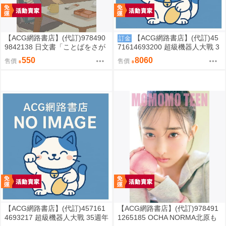
【ACG網路書店】(代訂)978490
【ACG網路書店】(代訂)45
訂金
9842138 日文書「ことばをさが
71614693200 超級機器人大戰 3
す絵日記辞典」YUEISHA DICTI
5週年紀念 JAM Project 主題歌完
550
8060
售價
售價
ONARY
整專輯 完全生產限定盤
【ACG網路書店】(代訂)457161
【ACG網路書店】(代訂)978491
4693217 超級機器人大戰 35週年
1265185 OCHA NORMA北原も