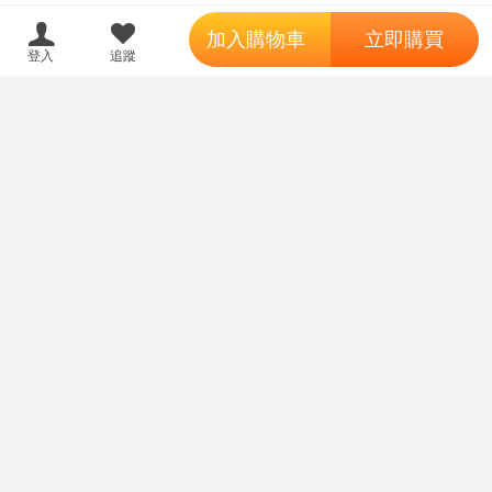
';
加入購物車
立即購買
登入
追蹤
【我家遊樂器】27年3
（四葉亭）預約8月 C108 Maiso
預購
訂金
月預購 代理版 MH C.F.C 閃電霹
n de l’Ete 特典：B2掛軸 TwinBo
靂車 新世紀GPX 隱形美洲豹Z-7
x
720
1790
售價
售價