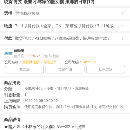
現貨 青文 漫畫 小林家的龍女僕 康娜的日常(12)
選擇
選擇商品數量
物流
7-11取貨付款 / 全家、OK、萊爾富取貨付款 / 7-11純取貨 / 全家、OK、萊爾富純取貨 / 宅配/快遞 /
付款
取貨付款 / ATM轉帳 / 超商條碼繳費 / 帳戶餘額付款 /
買動漫
信用度：
99%
45 分鐘前上線
公司名稱：
買對動漫股份有限公司
公司統編：
24553282
逛賣場
賣家介紹
私訊賣家
商品摘要
分類
漫畫/輕小說 > 漫畫 > 其他類型 > 溫馨療癒
刊登數量
1
上架時間
2025-05-06 19:19:59
購買條件
使用超商取貨付款：負評≦1分 超商未取貨≦1次 未完成交易≦1次
商品詳情
★超人氣《小林家的龍女僕》第一本衍生漫畫