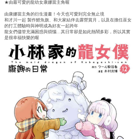
★由最可愛的龍幼女康娜當主角喔
由康娜當主角的衍生漫畫！今天也可愛到完全無止境
和才川一起 製作鯉魚旗、和大家結伴去露營賞月，以及在擔任巫女
的打工體驗時與神明成為好友一起跨年
龍女們儘管充滿困惑與煩惱…其日常卻是如此熱鬧多彩，所以其實
是很幸福快樂的喔