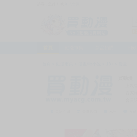
訪客，您好！
或
加入會員
首頁
動漫市集
新品預購
下殺
首頁
>
動漫市集
>
漫畫/輕小說
>
18+
>
漫畫
買動漫
上次
賣家
會員
賣家介紹
去逛店鋪
私訊
收藏