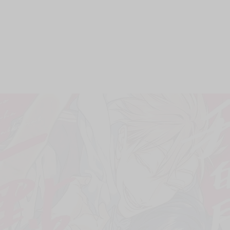
次 未完成交易≦1次 （近半年）
生奪走了——」
出道漫畫！