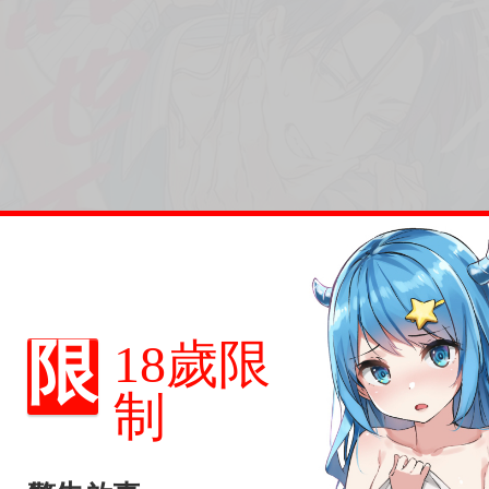
限
18歲限
制