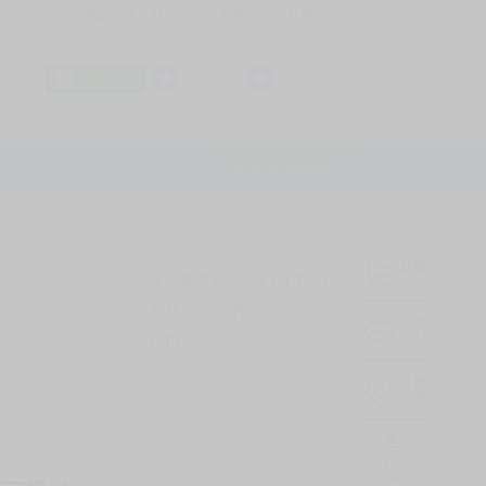
我的拍賣
訊息中心
最新公告
幫助中心
│
│
│
8 OFF
加入會員
會員登入
LINE登入
平台說明Q&A
結帳
未完成交易
0
次 (近半年)
商品
7170
件
有限公司
❔
訊息
中心
信用
99
%
常用
功能
TOP