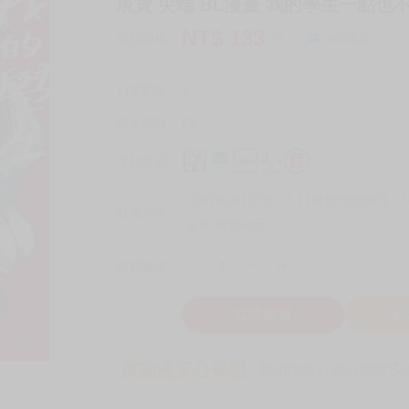
現貨 尖端 BL漫畫 我的學生一點也不
NT$
133
商品價格
元
詢問商品
刊登數量
1
銷售總數
28
付款方式
宅配/快遞100元
7-11取貨付款60元
7
取貨方式
全家 取貨60元
-
+
購買數量
件
立即購買
加
買動漫安心保證
款項由銀行委託管才安心 