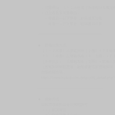
◆日本精品的標題月份是日本上市時間，不等於
約發售後1個月-2個月抵台。
◆如遇缺貨或砍單，將另行通知並取消訂單，敬
━━━━━━━━━━━━━━━━━━
★ 賣場營運、出貨時間
週一～週五 １０：００～１９：００
（假日＆國定假日休息，客服會不定時回覆）
．現貨商品：１～２天出貨（不含假日＆國定
．已上市且非現貨商品：
－每週四～日下單者，於隔週五出貨
－每週一～三下單者，於隔週四出貨
━━━━━━━━━━━━━━━━━━
★ 賣場出貨方式
［１～２本書］三層氣泡布（２圈）＋ＰＥ破
［３～７本書］三層氣泡布（４～５圈）＋Ｐ
［８本以上］ 三層氣泡布（２圈）＋紙箱出