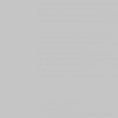
［一般商品］
◆有任何問題請聯繫客服。
用評價溝通者，日後將不再提供購書服務，請另
◆預購商品的出貨時間依出版社供貨情形會有所
◆不同月份商品可一起結帳，等訂單內所有商品
◆預購商品皆無現貨，商品圖為示意圖，請以實
◆商品如有缺件、瑕疵，請務必取貨3日內留言
◆書籍拆封無法更換及退貨(內頁印刷瑕疵例外)
書籍有問題請不要拆封，請私訊大廚協助。
◆逾期未取且訂單取消後三個工作天內未有任何
◆書籍贈品&上市日、依出版社最終公布為主。
有時會上市前更改贈品內容或延後出版，還請注
◆網路購物取貨後開箱時建議全程錄影拍照存證
［日本精品］
◆日本精品單筆滿NT$4,000須先支付 10% 
待買家收到訂單商品，確認品項數量無誤，並確
訂金金額將退回至買動漫錢包。
◆日本精品為受注代購性質，結單後恕無法取消
◆日本精品圖像僅供參考，設計及式樣請以實際