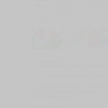
商品編號
G05823848
累積點閱數
自訂編號
9786264340144
收藏
1
收藏商品
加價購
( 共
1
件商品 )
(加購品) 買動漫★《$15元-
-
+