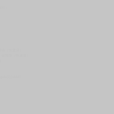
台灣到貨時間，發售及到貨時間依廠商實際出貨為準，
請諒解。
假日）
壞袋（快遞袋）
Ｅ破壞袋（快遞袋）
貨