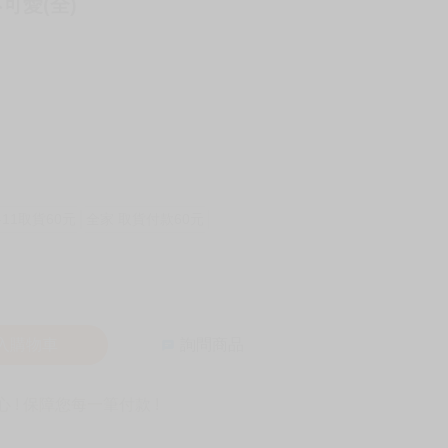
可愛(全)
-11取貨60元
全家 取貨付款60元
入購物車
詢問商品
! 保障您每一筆付款 !