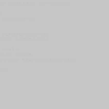
尋其他店家，謝謝。
變動，一旦收到就會盡快寄出。
到齊後一起發貨。
品為主。
反應，逾期不受理。
反應，將直接加入黑名單，還請下單後準時取貨。
意。
，以保障買賣家雙方權益。
訂金，訂金將以專屬訂金賣場方式收取，
認收貨後，訂金賣場將由大廚取消，
，請慎重下單。
商品為準，可能有色差。