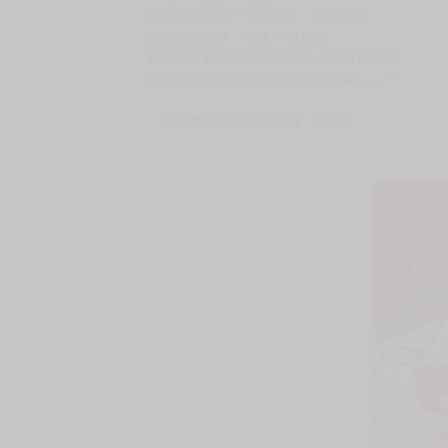
購買評價限制
使用超商取貨付款：負評≦1分 超商未取貨≦1
「那天，我重要的研究室與臀部被惡魔一般的學
《背叛者的情歌》作者外岡もったす備受期待的
惡劣大學生×強氣副教授的下剋上愛情喜劇！
收錄12P新繪短篇後日談!!
新任副教授的水谷正冬，
被校內成績第一名的學生．天使良悟
抓住某個把柄，搶走了研究室。
於是水谷非自願地開始了兩人的研究生活，
卻還得不斷承受天使的色色惡作劇——!?
「好好教我舒服的事情嘛，老師？」