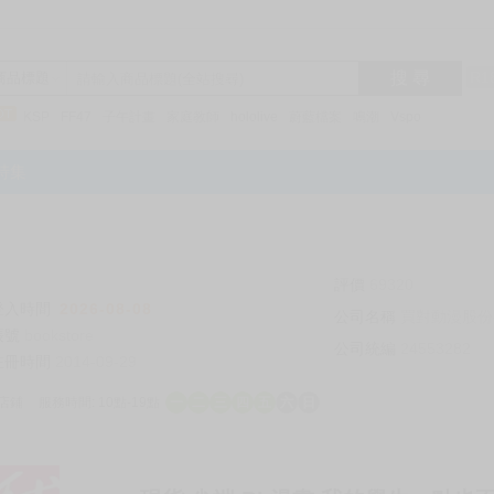
搜 尋
R1
商品標題
KSP
FF47
子午計畫
家庭教師
hololive
蔚藍檔案
鳴潮
Vspo
特集
評價
69320
登入時間
2026-08-08
公司名稱
買對動漫股份
帳號
bookstore
公司統編
24553282
註冊時間
2014-09-29
店鋪
服務時間: 10點-19點
一
二
三
四
五
六
日