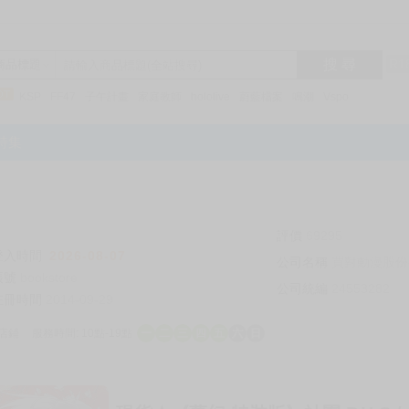
搜 尋
R1
商品標題
KSP
FF47
子午計畫
家庭教師
hololive
蔚藍檔案
鳴潮
Vspo
特集
評價
69295
登入時間
2026-08-07
公司名稱
買對動漫股份
帳號
bookstore
公司統編
24553282
註冊時間
2014-09-29
店鋪
服務時間: 10點-19點
一
二
三
四
五
六
日