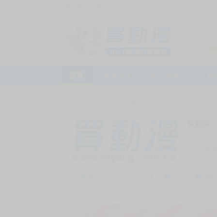
訪客，您好！
或
加入會員
首頁
動漫市集
新品預購
下殺
首頁
>
動漫市集
>
漫畫/輕小說
>
18+
>
同人誌
買動漫
上次
賣家
會員
賣家介紹
去逛店鋪
私訊
收藏