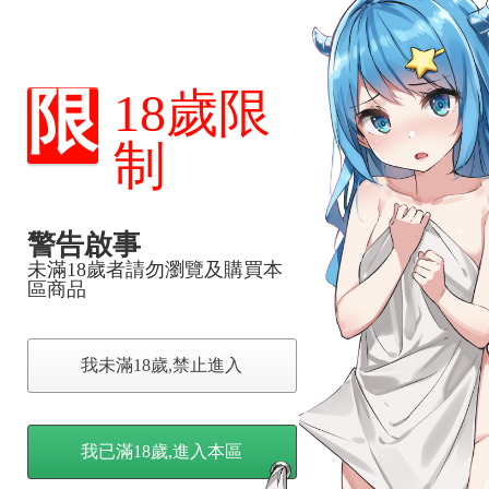
，下標後視同完全同意】
限
18歲限
制
尋其他店家，謝謝。
變動，一旦收到就會盡快寄出。
到齊後一起發貨。
品為主。
警告啟事
反應，逾期不受理。
未滿18歲者請勿瀏覽及購買本
區商品
反應，將直接加入黑名單，還請下單後準時取貨。
我未滿18歲,禁止進入
意。
，以保障買賣家雙方權益。
我已滿18歲,進入本區
訂金，訂金將以專屬訂金賣場方式收取，
認收貨後，訂金賣場將由大廚取消，