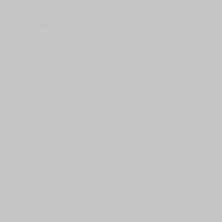
壞袋（快遞袋）
Ｅ破壞袋（快遞袋）
貨
）
?gid=3104440
服務，請務必小心，避免受騙！】