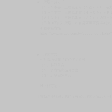
★ 賣場出貨方式
［１～２本書］三層氣泡布（２圈）＋ＰＥ破
［３～７本書］三層氣泡布（４～５圈）＋Ｐ
［８本以上］ 三層氣泡布（２圈）＋紙箱出
（另有加固紙箱賣場，如有需要可至賣場加購
加固紙箱賣場：
https://www.myacg.com.tw/goods_detail.php
━━━━━━━━━━━━━━━━━━
★ 聯繫方式
如對賣場或商品有任何問題可：
（１）私訊留言
（２）於賣場商品頁留言
（３）訂單回覆留言
以上皆可唷～
【買動漫提醒您：我們沒有電話聯繫與電話客服
━━━━━━━━━━━━━━━━━━