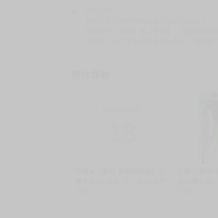
★ 其他說明
．實際上市到貨時間依出版社最終公布為主。
．商品如有【現貨】或【免運】，賣場都會特
．每位客人的訂單大廚都會用心對待，還請耐
猜你喜歡
限制級商品
18
現貨★《夢幻 首刷特典版》社
訂購 代購屋
團 P.H.S / 作者:マツキ R18 中
風の鳴る島6 ﾁ
文 無修正 BL 二創 星穹鐵道 應
售價
220
銷量:2
幽助 雷禅 040
售價
535
楓 應丹 應星x丹楓 女性向 同人
穴 melonbo
誌
WEB kbooks