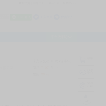
我的拍賣
訊息中心
最新公告
幫助中心
│
│
│
8 OFF
加入會員
會員登入
LINE登入
平台說明Q&A
結帳
未完成交易
0
次 (近半年)
商品
7107
件
有限公司
❔
訊息
中心
信用
99
%
常用
功能
TOP