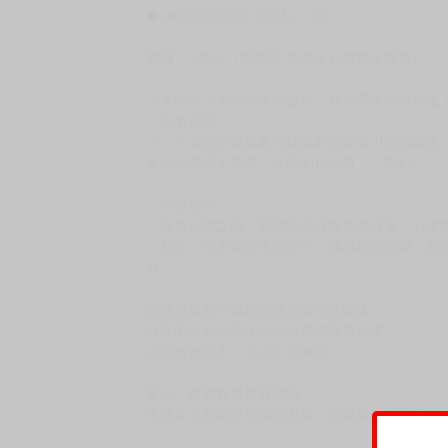
◆ A6場景回憶小卡(2入) 1 組
售價：240元（限制級 未滿十八歲禁止購買）
☆★由マツキ老師正式授權，在台灣推出特裝版
〈作者介紹〉
マツキ老師的畫風具有極高的視覺張力與辨識度，
多的精美同人周邊。老師的作品有：《夢幻》、
〈內容簡介〉
「孤身寂然之時，我總是碌碌無為地過著，心中
「然而，潭水卻在不經意中，傳出砰然聲響…那
遇。」
自從應星與丹楓的戀情在羅浮傳開後，
丹楓的狂熱信徒便陸續出現在應星身邊，
企圖拆散兩人，惹出不少麻煩。
某日，丹楓在參加典禮時，
不慎穿上被動過手腳的衣服，導致身上浮現淫紋