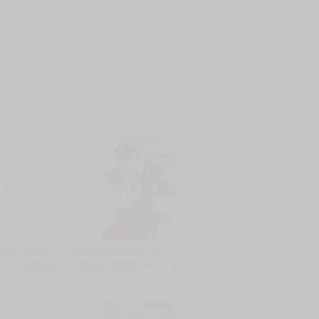
商品
8
馬戀人向我提
日版扭曲仙境同人誌-マレウス
Y 2 /幼馴染
女監督生(龍寮)/MOKI【そして
眠の活用プレ
銷量:11
にぎやかな招宴を 】
售價
400
る件について
暴走した副作用