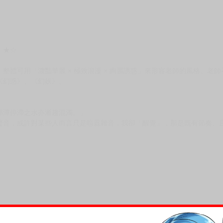
！★☆
整體可用「濃豔華麗 × 極致浪漫 × 絢麗誘惑」來形容老師的風格。老
《幻惑》、《幻妖》。
那潭停滯之水亦漸趨混濁。」
聲音，或許對某些人而言只是喧囂雜音，我卻「醒覺」，那是既有節奏、
……