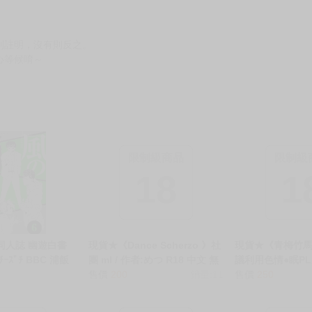
別註明，沒有則反之。
心等候唷～
限制級商品
限制級
18
1
 同人誌 幽遊白書
現貨★《Dance Scherzo 》社
現貨★《青梅竹
ｰｽﾞﾁ BBC 浦飯
團 ml / 作者:めつ R18 中文 無
議利用色情●眠PLA
031234801 虎之
修正 BL 二創 星穹鐵道 理砂 真
售價
200
銷量:11
の恋人がエロ催
售價
250
oks 駿河屋 CQ
理醫生x砂金 女性向 同人誌
イを提案してく
 25/05/03
(2)強制禁欲に