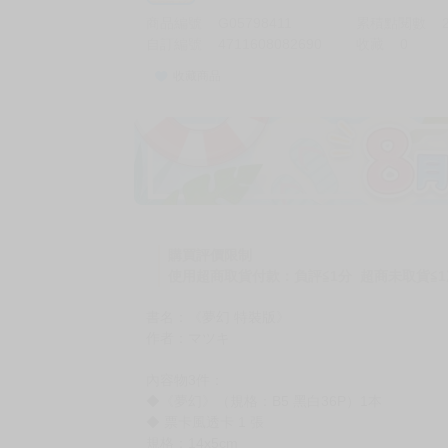
商品編號
G05798411
累積點閱數
自訂編號
4711608082690
收藏
0
收藏商品
購買評價限制
使用超商取貨付款：負評≦1分 超商未取貨≦1
書名：《夢幻 特裝版》
作者：マツキ
內容物3件：
◆《夢幻》（規格：B5 黑白36P）1本
◆ 票卡風透卡 1 張
規格：14x5cm