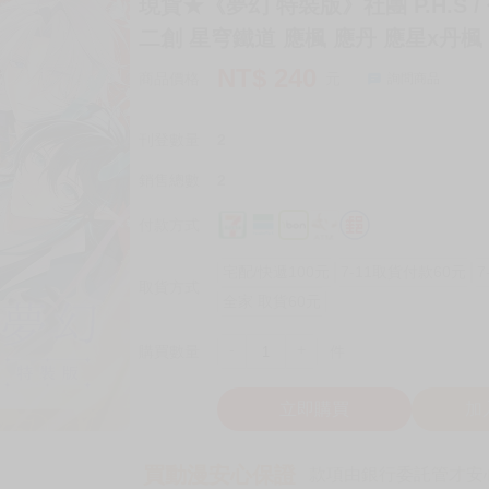
現貨★《夢幻 特裝版》社團 P.H.S / 
二創 星穹鐵道 應楓 應丹 應星x丹楓
NT$
240
商品價格
元
詢問商品
刊登數量
2
銷售總數
2
付款方式
宅配/快遞100元
7-11取貨付款60元
7
取貨方式
全家 取貨60元
-
+
購買數量
件
立即購買
加
買動漫安心保證
款項由銀行委託管才安心 