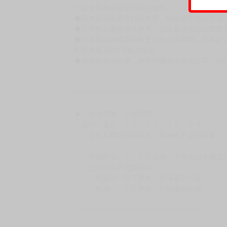
訂金金額將退回至買動漫錢包。
◆日本精品為受注代購性質，結單後恕無法取消
◆日本精品圖像僅供參考，設計及式樣請以實際
◆日本精品的標題月份是日本上市時間，不等於
約發售後1個月-2個月抵台。
◆如遇缺貨或砍單，將另行通知並取消訂單，敬
━━━━━━━━━━━━━━━━━━
★ 賣場營運、出貨時間
週一～週五 １０：００～１９：００
（假日＆國定假日休息，客服會不定時回覆）
．現貨商品：１～２天出貨（不含假日＆國定
．已上市且非現貨商品：
－每週四～日下單者，於隔週五出貨
－每週一～三下單者，於隔週四出貨
━━━━━━━━━━━━━━━━━━