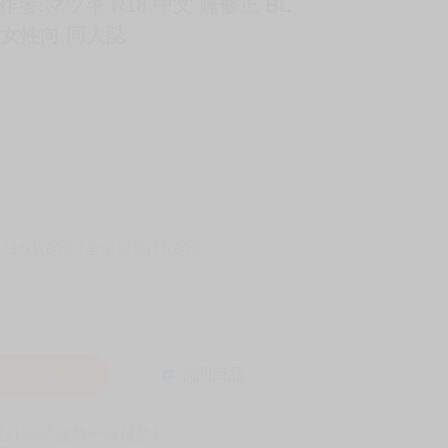
作者:マツキ R18 中文 無修正 BL
 女性向 同人誌
-11取貨60元
全家 取貨付款60元
入購物車
詢問商品
! 保障您每一筆付款 !