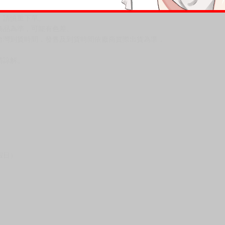
，請慎重下單。
商品為準，可能有色差。
台灣到貨時間，發售及到貨時間依廠商實際出貨為準，
請諒解。
假日）