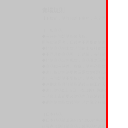
賣場規則
【下標前，請詳閱以下事項，完全同意才請下標
［一般商品］
◆有任何問題請聯繫客服。
用評價溝通者，日後將不再提供購書服務，請另
◆預購商品的出貨時間依出版社供貨情形會有所
◆不同月份商品可一起結帳，等訂單內所有商品
◆預購商品皆無現貨，商品圖為示意圖，請以實
◆商品如有缺件、瑕疵，請務必取貨3日內留言
◆書籍拆封無法更換及退貨(內頁印刷瑕疵例外)
書籍有問題請不要拆封，請私訊大廚協助。
◆逾期未取且訂單取消後三個工作天內未有任何
◆書籍贈品&上市日、依出版社最終公布為主。
有時會上市前更改贈品內容或延後出版，還請注
◆網路購物取貨後開箱時建議全程錄影拍照存證
［日本精品］
◆日本精品單筆滿NT$4,000須先支付 10% 
待買家收到訂單商品，確認品項數量無誤，並確