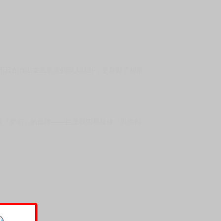
師不只創作出畫風華美的同人誌外，更自製了相當
且『夢幻』的旋律——且讓我因那旋律，與你相