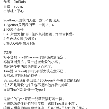
作者：JittiRain
售價：700元
出版社：平心
2gether只因我們天生一對 3-4集 套組
1.2gether只因我們天生一對 3、4
2.IG透卡兩張
3.A3封面海報1張 (第四集封面圖，海報會折疊)
4.角色紙立牌(受君款)
5.雙人Q版明信片1張
第3集
好不容易Tine和Sarawat的關係終於確定，
感情逐漸升溫，還一起搬進愛的小窩，
屬於戀愛中的煩惱也隨之而來了。
Tine對Sarawat口中的初戀女孩在意不已，
默默地埋下吃醋的種子；
Sarawat這邊卻是出現了比Green和學長更強的勁敵，
這人不是可愛的妹子也不是比他好看的帥哥，
而是Tine的親哥哥──Type！
鬼都怕的Type哥用一雙鷹眼緊盯著一切，
不僅跑來借住他們的租屋處，還跟Tine形影不離，
讓兩人甜蜜的氣氛蕩然無存，只能假裝是彼此的「朋友」。