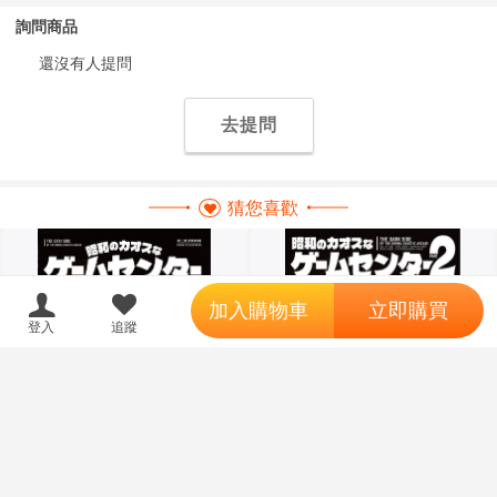
詢問商品
還沒有人提問
去提問
猜您喜歡
';
加入購物車
立即購買
登入
追蹤
同人誌[3179147][オニオン製作
同人誌[3403249][オニオン製作