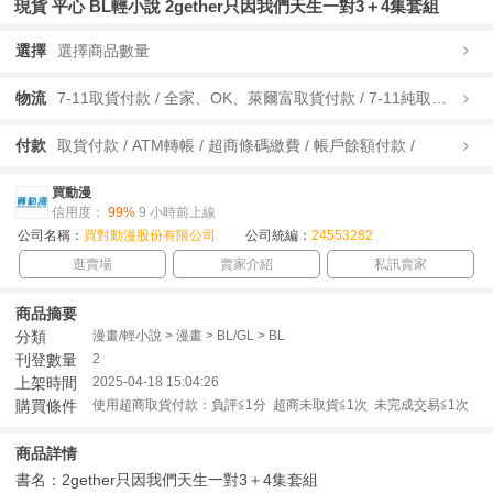
現貨 平心 BL輕小說 2gether只因我們天生一對3＋4集套組
選擇
選擇商品數量
物流
7-11取貨付款 / 全家、OK、萊爾富取貨付款 / 7-11純取貨 / 全家、OK、萊爾富純取貨 / 宅配/快遞 /
付款
取貨付款 / ATM轉帳 / 超商條碼繳費 / 帳戶餘額付款 /
買動漫
信用度：
99%
9 小時前上線
公司名稱：
買對動漫股份有限公司
公司統編：
24553282
逛賣場
賣家介紹
私訊賣家
商品摘要
分類
漫畫/輕小說 > 漫畫 > BL/GL > BL
刊登數量
2
上架時間
2025-04-18 15:04:26
購買條件
使用超商取貨付款：負評≦1分 超商未取貨≦1次 未完成交易≦1次
商品詳情
書名：2gether只因我們天生一對3＋4集套組