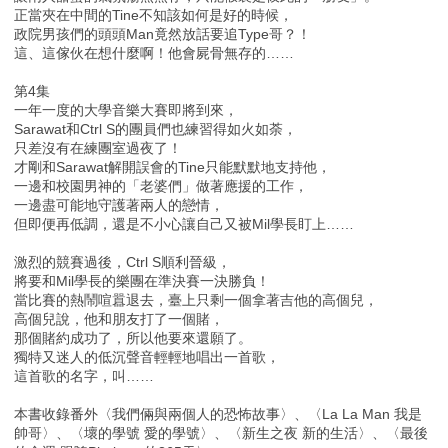
正當夾在中間的Tine不知該如何是好的時候，
政院男孩們的頭頭Man竟然放話要追Type哥？！
這、這傢伙在想什麼啊！他會屍骨無存的……
第4集
一年一度的大學音樂大賽即將到來，
Sarawat和Ctrl S的團員們也練習得如火如荼，
只差沒有在練團室過夜了！
才剛和Sarawat解開誤會的Tine只能默默地支持他，
一邊和校園男神的「老婆們」做著應援的工作，
一邊盡可能地守護著兩人的戀情，
但即便再低調，還是不小心讓自己又被Mil學長盯上……
激烈的競賽過後，Ctrl S順利晉級，
將要和Mil學長的樂團在準決賽一決勝負！
當比賽的熱鬧喧囂退去，臺上只剩一個拿著吉他的高個兒，
高個兒說，他和朋友打了一個賭，
那個賭約成功了，所以他要來還願了。
獨特又迷人的低沉聲音輕輕地唱出一首歌，
這首歌的名字，叫……
本書收錄番外〈我們倆與兩個人的恐怖故事〉、〈La La Man 我是
帥哥〉、〈壞的學號 愛的學號〉、〈新生之夜 新的生活〉、〈最後