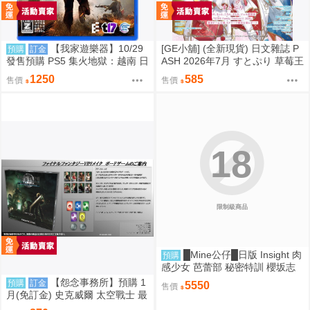
【我家遊樂器】10/29
[GE小舖] (全新現貨) 日文雜誌 P
預購
訂金
發售預購 PS5 集火地獄：越南 日
ASH 2026年7月 すとぷり 草莓王
版
子 魔法帽的工作室
1250
585
售價
售價
18
限制級商品
█Mine公仔█日版 Insight 肉
預購
感少女 芭蕾部 秘密特訓 櫻坂志
穗 桜坂しほ 1/6 PMMA D9262
【怨念事務所】預購 1
預購
訂金
5550
售價
月(免訂金) 史克威爾 太空戰士 最
終幻想 FF7 重生 桌遊 魔晶石獵