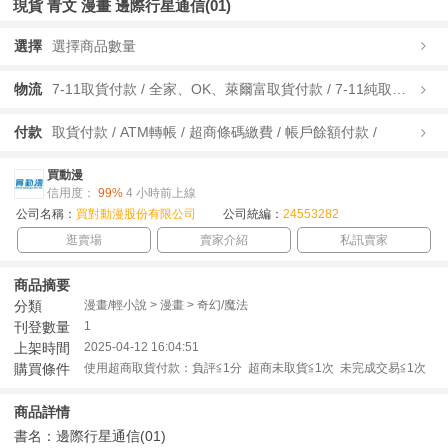
現貨 青文 漫畫 邊際行星通信(01)
選擇
選擇商品數量
物流
7-11取貨付款 / 全家、OK、萊爾富取貨付款 / 7-11純取貨 / 全家、OK、萊爾富純取貨 / 宅配/快遞 /
付款
取貨付款 / ATM轉帳 / 超商條碼繳費 / 帳戶餘額付款 /
買動漫
信用度：
99%
4 小時前上線
公司名稱：
買對動漫股份有限公司
公司統編：
24553282
逛賣場
賣家介紹
私訊賣家
商品摘要
分類
漫畫/輕小說 > 漫畫 > 奇幻/魔法
刊登數量
1
上架時間
2025-04-12 16:04:51
購買條件
使用超商取貨付款：負評≦1分 超商未取貨≦1次 未完成交易≦1次
商品詳情
書名：邊際行星通信(01)