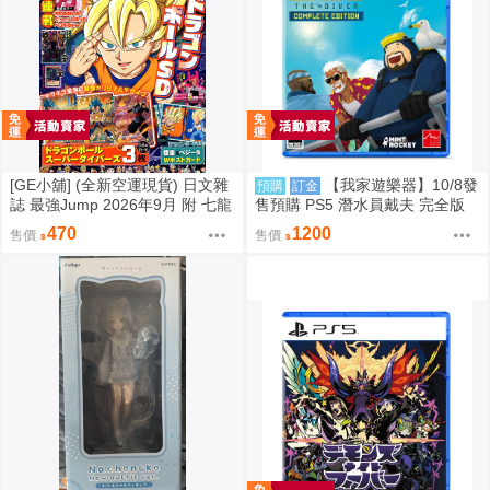
[GE小舖] (全新空運現貨) 日文雜
【我家遊樂器】10/8發
預購
訂金
誌 最強Jump 2026年9月 附 七龍
售預購 PS5 潛水員戴夫 完全版
珠 卡片 明信片 七龍珠SD 遊戲王
日版
470
1200
售價
售價