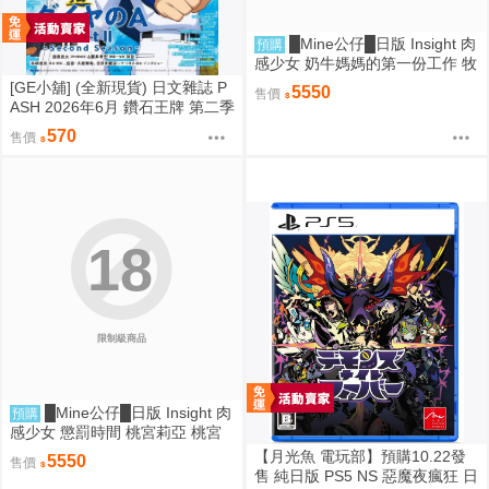
█Mine公仔█日版 Insight 肉
預購
感少女 奶牛媽媽的第一份工作 牧
野小姐 牧野さん 1/6 PMMA D92
[GE小舖] (全新現貨) 日文雜誌 P
5550
售價
59
ASH 2026年6月 鑽石王牌 第二季
賽馬娘 神之雫 魔法帽的工作室
570
售價
18
限制級商品
█Mine公仔█日版 Insight 肉
預購
感少女 懲罰時間 桃宮莉亞 桃宮
りあ 1/6 PMMA D9258
【月光魚 電玩部】預購10.22發
5550
售價
售 純日版 PS5 NS 惡魔夜瘋狂 日