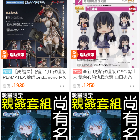
【奶熊屋】預訂 1月 代理版
全新 現貨 代理版 GSC 黏土
預購
下殺
PLAMATEA 繪師toridamono MX
人 我內心的糟糕念頭 山田杏奈
醬 組裝模型 0905
1930
1250
售價
售價