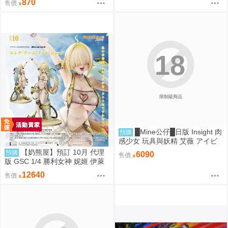
870
售價
人 再販 0821
18
限制級商品
█Mine公仔█日版 Insight 肉
預購
感少女 玩具與妖精 艾薇 アイビ
ー 1/1 PMMA D9261
【奶熊屋】預訂 10月 代理
預購
6090
售價
版 GSC 1/4 勝利女神 妮姬 伊萊
格 BOOM與驚嚇 0905
12640
售價