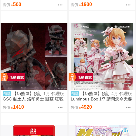
官方正版 千年夏日主題快閃店 優
KU 2026Ver 賽車
500
1900
售價
售價
香 乃愛 小雪 莉央 季 研討會 壓克
力立牌 立牌 徽章 鑰匙圈 YOSTA
R 模玩熊
【奶熊屋】預訂 1月 代理版
【奶熊屋】預訂 4月 代理版
預購
預購
GSC 黏土人 烙印勇士 凱茲 狂戰
Luminous Box 1/7 請問您今天要
士鎧甲Ver BLOOD EDITION 090
來點兔子嗎？ 心愛 禮服Ver 0905
1410
4920
售價
售價
5