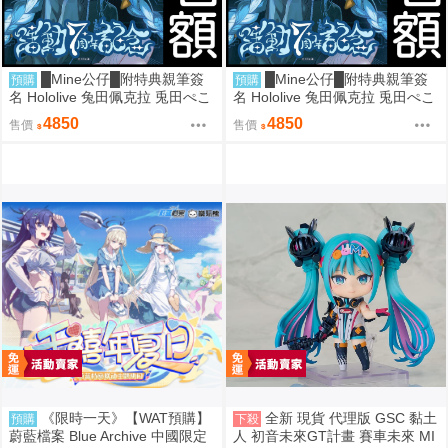
█Mine公仔█附特典親筆簽
█Mine公仔█附特典親筆簽
預購
預購
名 Hololive 兔田佩克拉 兎田ぺこ
名 Hololive 兔田佩克拉 兎田ぺこ
ら 活動7周年記念 七週年紀念套
ら 活動7周年記念 七週年紀念套
4850
4850
售價
售價
組直筆親簽外套T恤
組直筆親簽外套T恤
《限時一天》【WAT預購】
全新 現貨 代理版 GSC 黏土
預購
下殺
蔚藍檔案 Blue Archive 中國限定
人 初音未來GT計畫 賽車未來 MI