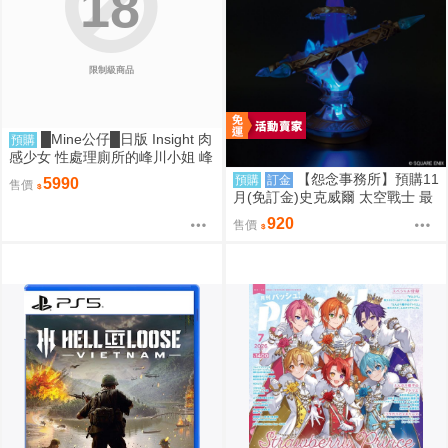
18
限制級商品
█Mine公仔█日版 Insight 肉
預購
感少女 性處理廁所的峰川小姐 峰
川さん 1/5 PMMA D9263
【怨念事務所】預購11
預購
訂金
5990
售價
月(免訂金)史克威爾 太空戰士 最
終幻想 FF14 以太之光 微縮模型
920
售價
小夜燈 三次再販 0824