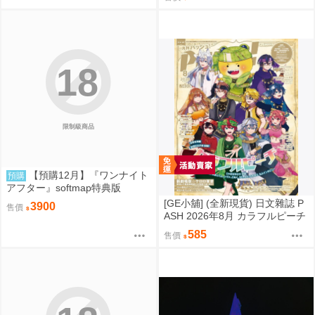
志摩凜 0825
18
限制級商品
【預購12月】『ワンナイト
預購
アフター』softmap特典版
[GE小舖] (全新現貨) 日文雜誌 P
3900
售價
ASH 2026年8月 カラフルピーチ
からぴち Colorful Peach
585
售價