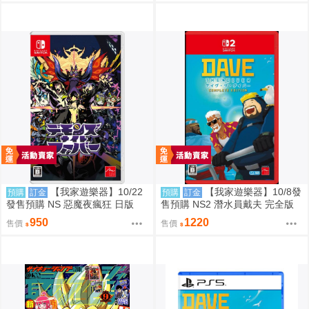
【我家遊樂器】10/22
【我家遊樂器】10/8發
預購
訂金
預購
訂金
發售預購 NS 惡魔夜瘋狂 日版
售預購 NS2 潛水員戴夫 完全版
日版
950
1220
售價
售價