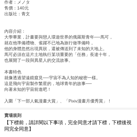
作者：メノタ
售價：140元
出版社：青文
內容介紹：
大學畢業，計畫要與戀人環遊世界的俄羅斯青年──馬可，
就在他準備禮物、雀躍不已地為旅行做準備時，
他的身體忽然出現異狀，還被傳送到了未知的大地上。
馬可必須在這片土地執行某項重要的「任務」長達十年，
也展開了一段與異星人的交流故事。
本書特色
就像透過望遠鏡窺見──宇宙不為人知的秘密一樣。
這是飛向宇宙製作繁星的，地球青年的故事──
向著未知的宇宙前進吧！
入圍「下一部人氣漫畫大賞」、「Pixiv漫畫月優秀賞」！
賣場規則