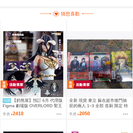
猜您喜歡
【奶熊屋】預訂 6月 代理版
全新 現貨 東立 躲在超市後門抽
預購
Figma 劇場版 OVERLORD 聖王
菸的兩人 1~3 全部 首刷 限定 特
國篇 雅兒貝德 0916
裝 地主 佐佐木 山田 田山 1到3集
2410
2050
售價
售價