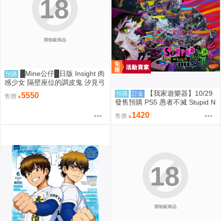
18
限制級商品
█Mine公仔█日版 Insight 肉
預購
感少女 隔壁座位的調皮鬼 汐見弓
良 1/6 PMMA D9260
【我家遊樂器】10/29
預購
訂金
5550
售價
發售預購 PS5 愚者不滅 Stupid N
ever Dies 日版
1420
售價
18
限制級商品