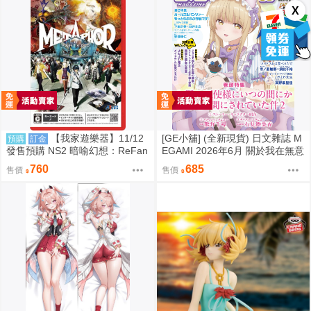
X
【我家遊樂器】11/12
[GE小舖] (全新現貨) 日文雜誌 M
預購
訂金
發售預購 NS2 暗喻幻想：ReFan
EGAMI 2026年6月 關於我在無意
tazio 鑰匙卡 日版
間被隔壁的天使變成廢柴這件事
760
685
售價
售價
椎名真晝