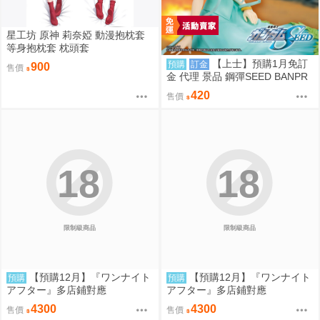
星工坊 原神 莉奈婭 動漫抱枕套
等身抱枕套 枕頭套
【上士】預購1月免訂
預購
訂金
900
售價
金 代理 景品 鋼彈SEED BANPR
ESTO EVOLVE 卡佳里·由拉·阿
420
售價
斯哈 曉之車
18
18
限制級商品
限制級商品
【預購12月】『ワンナイト
【預購12月】『ワンナイト
預購
預購
アフター』多店鋪對應
アフター』多店鋪對應
4300
4300
售價
售價