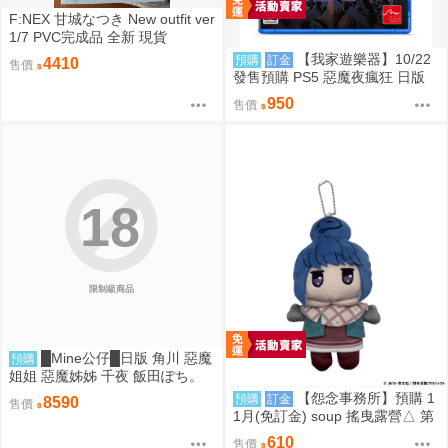
F:NEX 甘城なつき New outfit ver
1/7 PVC完成品 全新 現貨
【我家遊樂器】10/22
預購
訂金
4410
售價
發售預購 PS5 惡魔夜瘋狂 日版
950
售價
18
限制級商品
█Mine公仔█日版 角川 惡魔
預購
姐姐 惡魔姊姊 千夜 飯田ぽち。
1/6 PVC D9264
【怨念事務所】預購 1
預購
訂金
8590
售價
1月(免訂金) soup 搖曳露營△ 第
3季 Q版珠鍊布偶吊飾 娃娃 玩偶
610
售價