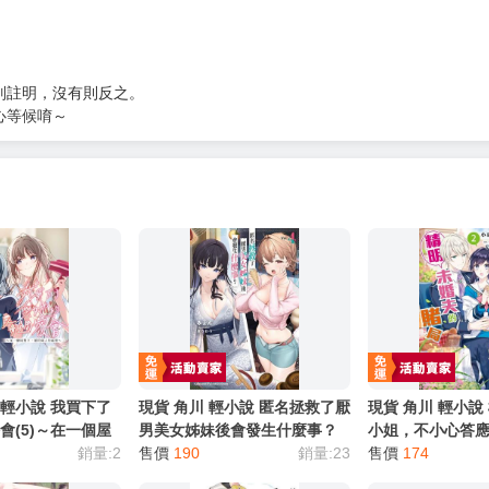
服務，請務必小心，避免受騙！】
別註明，沒有則反之。
心等候唷～