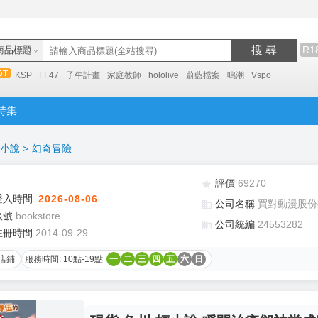
搜 尋
R1
商品標題
KSP
FF47
子午計畫
家庭教師
hololive
蔚藍檔案
鳴潮
Vspo
特集
小說
>
幻奇冒險
評價
69270
登入時間
2026-08-06
公司名稱
買對動漫股份
帳號
bookstore
公司統編
24553282
註冊時間
2014-09-29
店鋪
服務時間: 10點-19點
一
二
三
四
五
六
日