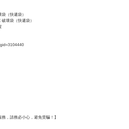
假日）
壞袋（快遞袋）
Ｅ破壞袋（快遞袋）
貨
）
?gid=3104440