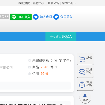
我的拍賣
訊息中心
最新公告
幫助中心
│
│
│
8 OFF
加入會員
會員登入
LINE登入
平台說明Q&A
結帳
未完成交易
0
次 (近半年)
商品
7043
件
有限公司
❔
訊息
中心
信用
99
%
常用
功能
TOP