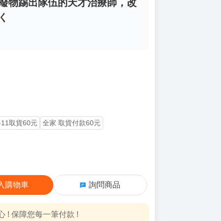
成廢物踢出隊伍的天才治療師，改
く
-11取貨60元
全家 取貨付款60元
入購物車
詢問商品
! 保障您每一筆付款 !