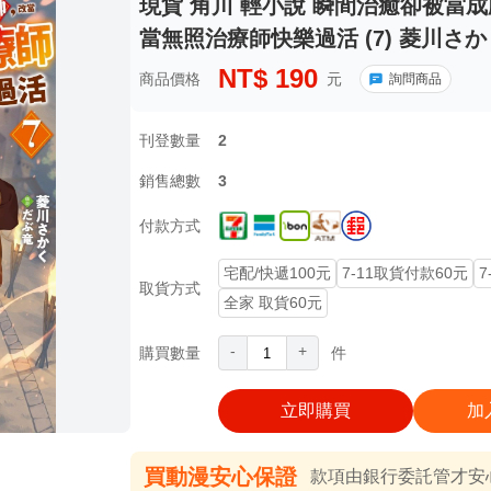
現貨 角川 輕小說 瞬間治癒卻被當
當無照治療師快樂過活 (7) 菱川さか
NT$
190
商品價格
元
詢問商品
刊登數量
2
銷售總數
3
付款方式
宅配/快遞100元
7-11取貨付款60元
7
取貨方式
全家 取貨60元
-
+
購買數量
件
立即購買
加
買動漫安心保證
款項由銀行委託管才安心 