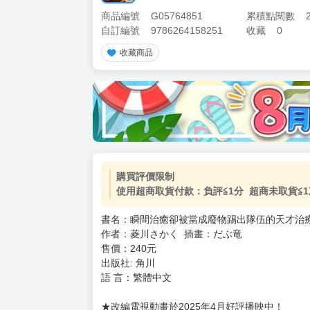
商品編號
G05764851
累積點閱數
自訂編號
9786264158251
收藏
0
收藏商品
加價購
( 共
1
件商品 )
(加購品) 買動漫★《$15元-
-
+