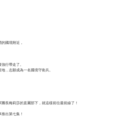
次 未完成交易≦1次 （近半年）
，改當無照治療師快樂過活 (7)
間的國境附近，