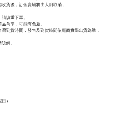
反應，逾期不受理。
反應，將直接加入黑名單，還請下單後準時取貨。
意。
，以保障買賣家雙方權益。
訂金，訂金將以專屬訂金賣場方式收取，
認收貨後，訂金賣場將由大廚取消，
，請慎重下單。
商品為準，可能有色差。
台灣到貨時間，發售及到貨時間依廠商實際出貨為準，
請諒解。