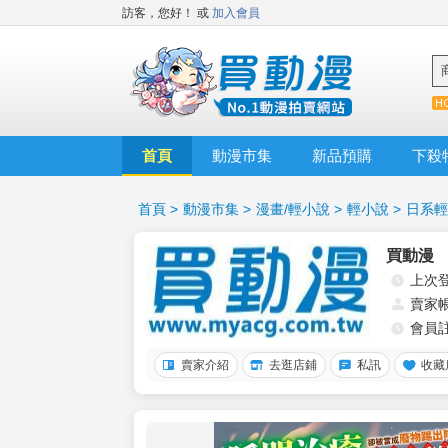
訪客，您好！
或
加入會員
首頁
動漫市集
新品預購
下殺
首頁
>
動漫市集
>
漫畫/輕小說
>
輕小說
>
日系輕
買動漫
上次
賣家
會員
賣家介紹
去逛店鋪
私訊
收藏