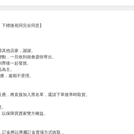
被強行帶走了。
當地，志願成為一名國境守衛兵。
」
軍團長梅莉莎的直屬部下，就這樣前往最前線了！
事推出第七集！
，下標後視同完全同意】
尋其他店家，謝謝。
變動，一旦收到就會盡快寄出。
到齊後一起發貨。
品為主。