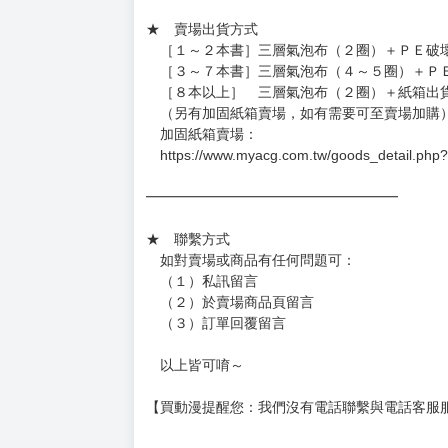
★ 賣場營運、出貨時間
週一～週五 １０：００～１９：００
（假日＆國定假日休息，客服會不定時回覆）
．現貨商品：１～２天出貨（不含假日＆國定
．已上市且非現貨商品：
－每週四～日下單者，於隔週五出貨
－每週一～三下單者，於隔週四出貨
━━━━━━━━━━━━━━━━━━
★ 賣場出貨方式
［１～２本書］三層氣泡布（２圈）＋ＰＥ破
［３～７本書］三層氣泡布（４～５圈）＋Ｐ
［８本以上］ 三層氣泡布（２圈）＋紙箱出
（另有加固紙箱賣場，如有需要可至賣場加購
加固紙箱賣場：
https://www.myacg.com.tw/goods_detail.php
━━━━━━━━━━━━━━━━━━
★ 聯繫方式