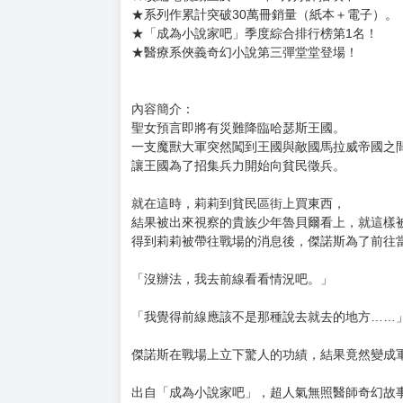
購買評價限制
使用超商取貨付款：負評≦1分 超商未取貨≦1
書名：瞬間治癒卻被當成廢物踢出隊伍的天才治療師
作者：菱川さかく 插畫：だぶ竜
售價：240元
出版社: 角川
語 言：繁體中文
★改編電視動畫於2025年4月好評播映中！
★系列作累計突破30萬冊銷量（紙本＋電子）。
★「成為小說家吧」季度綜合排行榜第1名！
★醫療系俠義奇幻小說第三彈堂堂登場！
內容簡介：
聖女預言即將有災難降臨哈瑟斯王國。
一支魔獸大軍突然闖到王國與敵國馬拉威帝國之
讓王國為了招集兵力開始向貧民徵兵。
就在這時，莉莉到貧民區街上買東西，