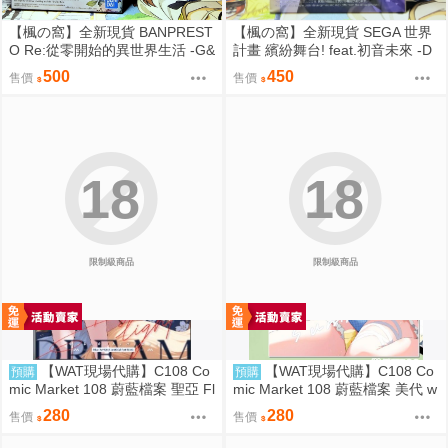
【楓の窩】全新現貨 BANPREST
【楓の窩】全新現貨 SEGA 世界
O Re:從零開始的異世界生活 -G&
計畫 繽紛舞台! feat.初音未來 -D
G- 雷姆 女僕ver.【日版】
×D- 東雲繪名【日版】
500
450
售價
售價
18
18
限制級商品
限制級商品
【WAT現場代購】C108 Co
【WAT現場代購】C108 Co
預購
預購
mic Market 108 蔚藍檔案 聖亞 Fl
mic Market 108 蔚藍檔案 美代 w
oating Light
ild summer
280
280
售價
售價