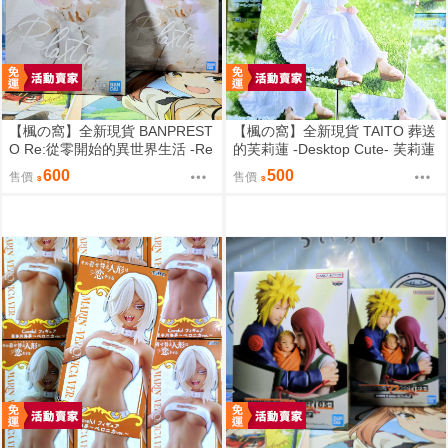
【楓の窩】全新現貨 BANPREST
【楓の窩】全新現貨 TAITO 葬送
O Re:從零開始的異世界生活 -Re
的芙莉蓮 -Desktop Cute- 芙莉蓮
lax time- 拉姆 甜蜜天使ver.【日
夏日連身裙ver.【日版】
600
500
售價
售價
版】