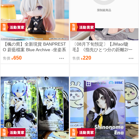
限制級商品
【楓の窩】全新現貨 BANPREST
〔08月下旬預定〕【JMao/睫
O 蔚藍檔案 Blue Archive -坐姿系
毛】《指先ひとつ分の距離2/一
列- 星奈【日版】
個指尖的距離2》B5/26P黑白內
650
220
售價
售價
頁/繁體中文/無修正⬢黑市兔－睫
毛貓舍 (parody:蔚藍檔案 Blue Ar
chive ブルーアーカイブ ブルア
カ 鬼方カヨコ 鬼方佳世子) FF47