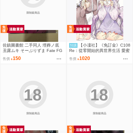
限制級商品
佐鎮圖書館 二手同人 埋葬ノ底
【小凜社】《免訂金》C108
預購
丑露ムキ そーぷりずま Fate FG
Re：從零開始的異世界生活 愛蜜
O
莉雅 艾姬多娜 拉姆 雷姆 B2掛軸
150
1020
售價
售價
18
18
限制級商品
限制級商品