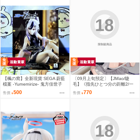
18
限制級商品
【楓の窩】全新現貨 SEGA 蔚藍
〔09月上旬預定〕【JMao/睫
檔案 -Yumemirize- 鬼方佳世子
毛】《指先ひとつ分の距離2/一
【日版】
個指尖的距離2》多規格套組&單
500
770
售價
售價
品⬢黑市兔－睫毛貓舍 (parody:
蔚藍檔案 Blue Archive ブルーア
ーカイブ ブルアカ 鬼方カヨコ
鬼方佳世子) FF47
18