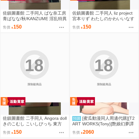
佐鎮圖書館 二手同人 ばな奈工房
佐鎮圖書館 二手同人 liz project
青ばなな/秋/KANZUME 淫乱特異
宮本りず わたしのかわいいなす
点英霊風俗七番勝負 Fate FGO
びちゃん Fate FGO
150
150
售價
售價
18
18
限制級商品
限制級商品
佐鎮圖書館 二手同人 Angora doll
[蜜瓜動漫同人周邊代購][T2
預購
きのこむし こいしびっち 東方
ART WORKS(Tony)]艶娘幻夢譚
【プレイマット】(同人誌)
150
2060
售價
售價