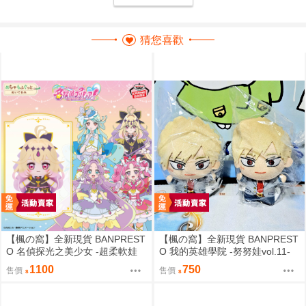
猜您喜歡
【楓の窩】全新現貨 BANPREST
【楓の窩】全新現貨 BANPREST
O 名偵探光之美少女 -超柔軟娃
O 我的英雄學院 -努努娃vol.11-
娃- 森亞露露卡【日版】
爆豪勝己【日版】
1100
750
售價
售價