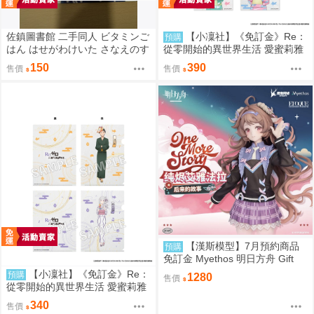
佐鎮圖書館 二手同人 ビタミンご
【小凜社】《免訂金》Re：
預購
はん はせがわけいた さなえのす
從零開始的異世界生活 愛蜜莉雅
きはとどまらずっ 東方
拉姆 雷姆 お祭り ver. 和服 生寫
150
390
售價
售價
真卡片套組
【漢斯模型】7月預約商品
預購
免訂金 Myethos 明日方舟 Gift
+系列 純燼艾雅法拉 後來的故事
【小凜社】《免訂金》Re：
預購
1280
售價
VER.1/8
從零開始的異世界生活 愛蜜莉雅
拉姆 雷姆 お祭り ver. 和服 文件
340
售價
夾資料夾套組