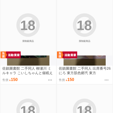
18
18
限制級商品
限制級商品
佐鎮圖書館 二手同人 柳瀬川 ミ
佐鎮圖書館 二手同人 出席番号26
ルキャラ こいしちゃんと催眠え
にろ 東方肌色郷弐 東方
っち 2 東方
150
150
售價
售價
18
18