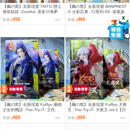
【楓の窩】全新現貨 TAITO 戀上
【楓の窩】全新現貨 BANPREST
換裝娃娃 -Coreful- 喜多川海夢
O 火影忍者 -72系列-53- 波風湊
貝羅妮卡ver.【日版】
＆漩渦九品＆鳴人【日版】
X
450
460
售價
售價
【楓の窩】全新現貨 FuRyu 藥師
【楓の窩】全新現貨 FuRyu 犬夜
少女的獨語 -Trio-Try-iT- 壬氏
叉 -Trio-Try-iT- 犬夜叉 vol.2【日
【日版】
版】
460
600
售價
售價