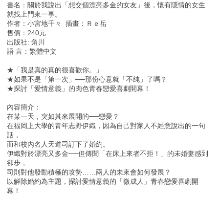
書名：關於我說出「想交個漂亮多金的女友」後，懷有隱情的女生
就找上門來一事。
作者：小宮地千々 插畫：Ｒｅ岳
售價：240元
出版社: 角川
語 言：繁體中文
★「我是真的真的很喜歡你。」
★如果不是「第一次」──那份心意就「不純」了嗎？
★探討「愛情意義」的肉色青春戀愛喜劇開幕！
內容簡介：
在某一天，突如其來展開的──戀愛？
在福岡上大學的青年志野伊織，因為自己對家人不經意說出的一句
話，
而和校內名人天道司訂下了婚約。
伊織對於漂亮又多金──但傳聞「在床上來者不拒！」的未婚妻感到
卻步，
司則對他發動積極的攻勢……兩人的未來會如何發展？
以解除婚約為主題，探討愛情意義的「微成人」青春戀愛喜劇開
幕！
-----------------------------------------------------------------------------------