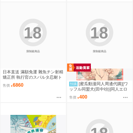
18
18
限制級商品
限制級商品
日本直送 滿額免運 雜魚チン射精
矯正所 執行官のスパルタ忍耐ト
レーニング 4kg重量級 優品 / 優
[蜜瓜動漫同人周邊代購][ワ
預購
6860
售價
品即戰力組合 疾風雷神
ッフル同盟犬(田中竕)]同人エロ
ゲ転生2上～発動!ヌルヌルスケ
400
售價
ベスキル(同人誌)