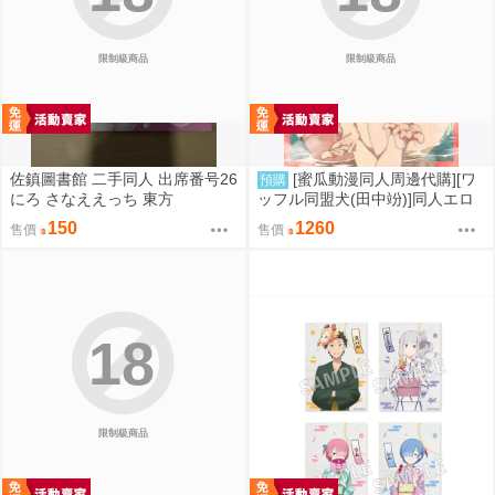
限制級商品
限制級商品
佐鎮圖書館 二手同人 出席番号26
[蜜瓜動漫同人周邊代購][ワ
預購
にろ さなええっち 東方
ッフル同盟犬(田中竕)]同人エロ
ゲ転生2上～発動!ヌルヌルスケ
150
1260
售價
售價
ベスキル【A5アクリルフィギュ
ア】(A5壓克力立牌特典版)(同人
誌)
18
限制級商品