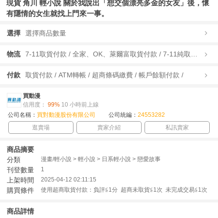
現貨 角川 輕小說 關於我說出「想交個漂亮多金的女友」後，懷
有隱情的女生就找上門來一事。
選擇
選擇商品數量
物流
7-11取貨付款 / 全家、OK、萊爾富取貨付款 / 7-11純取貨 / 全家、OK、萊爾富純取貨 / 宅配/快遞 /
付款
取貨付款 / ATM轉帳 / 超商條碼繳費 / 帳戶餘額付款 /
買動漫
信用度：
99%
10 小時前上線
公司名稱：
買對動漫股份有限公司
公司統編：
24553282
逛賣場
賣家介紹
私訊賣家
商品摘要
分類
漫畫/輕小說 > 輕小說 > 日系輕小說 > 戀愛故事
刊登數量
1
上架時間
2025-04-12 02:11:15
購買條件
使用超商取貨付款：負評≦1分 超商未取貨≦1次 未完成交易≦1次
商品詳情