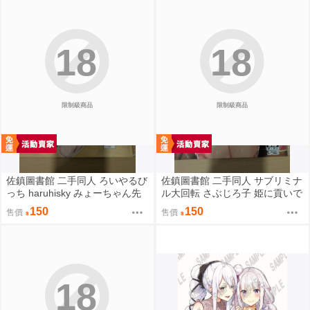
18
18
限制級商品
限制級商品
佐鎮圖書館 二手同人 ろいやるび
佐鎮圖書館 二手同人 サブリミナ
っち haruhisky みょーちゃん先
ル大回転 さぶじろ子 姫に貢いで
生かくパコりき 3 小美老師如是
搾られたい! Fate FGO
150
150
售價
售價
說
18