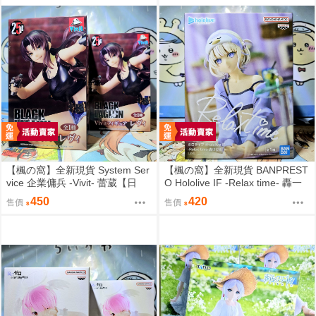
【楓の窩】全新現貨 System Ser
【楓の窩】全新現貨 BANPREST
vice 企業傭兵 -Vivit- 蕾葳【日
O Hololive IF -Relax time- 轟一
版】
【日版】
450
420
售價
售價