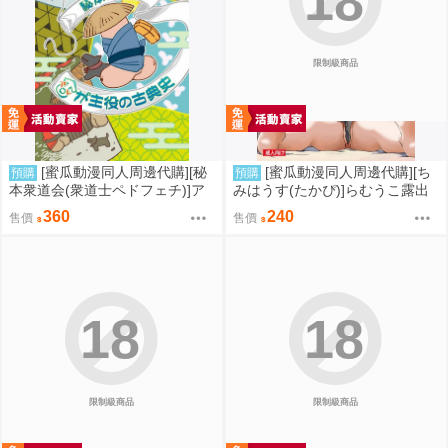
18
限制級商品
[蜜瓜動漫同人周邊代購][秘
[蜜瓜動漫同人周邊代購][ち
預購
預購
本衆道会(衆道士ペドフェチ)]ア
みはうす(たかぴ)]らむうこ露出
レが主役の古典史(同人誌)
物語4(同人誌)
360
240
售價
售價
18
18
限制級商品
限制級商品