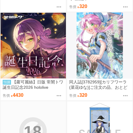
320
售價
【蘿可麗絲】日版 常闇トワ
同人誌[3782959][カリフワーラ
預購
誕生日記念2026 hololive
(菜花ゆな)]ご注文の品、おとど
け中ッ (ARIA)
4430
320
售價
售價
18