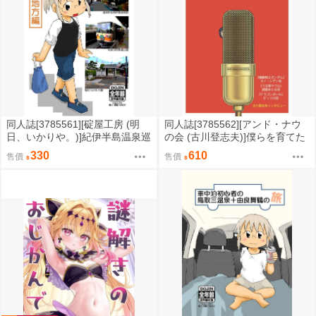
同人誌[3785561][碇屋工房 (明
同人誌[3785562][アンド・ナウ
日、いかりや。)]紀伊半島温泉巡
の会 (古川登志夫)]僕らを育てた
り 有田地方編 (其他)
声 古川登志夫篇 (其他)
330
610
售價
售價