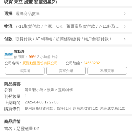
現貨 東立 漫畫 惡靈剋星(2)
選擇
選擇商品數量
物流
7-11取貨付款 / 全家、OK、萊爾富取貨付款 / 7-11純取貨 / 全家、OK、萊爾富純取貨 / 宅配/快遞 /
付款
取貨付款 / ATM轉帳 / 超商條碼繳費 / 帳戶餘額付款 /
買動漫
信用度：
99%
2 小時前上線
公司名稱：
買對動漫股份有限公司
公司統編：
24553282
逛賣場
賣家介紹
私訊賣家
商品摘要
分類
漫畫/輕小說 > 漫畫 > 靈異/神怪
刊登數量
1
上架時間
2025-04-08 17:27:03
購買條件
使用超商取貨付款：負評≦1分 超商未取貨≦1次 未完成交易≦1次
商品詳情
書名：惡靈剋星 02