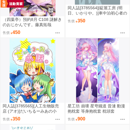
同人誌[3785564][碇屋工房 (明
日、いかりや。)]車中泊初心者の
鳥取三温泉+由良舞鶴の旅 (其他)
（四葉亭）預約8月 C108 謎解き
350
售價
のおじかんです。藤真拓哉
450
售價
同人誌[3785565][人工生物販売
星工坊 崩壞 星穹鐵道 昔漣 動漫
店 (アオ)]だいちるーみあの小
抱枕套 等身抱枕套 枕頭套
話。 (東方Project )
350
900
售價
售價