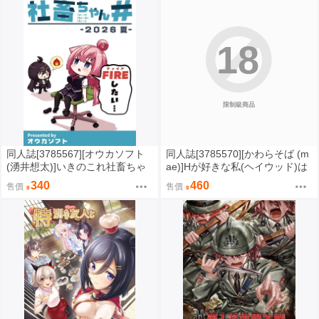
18
限制級商品
同人誌[3785567][オウカソフト
同人誌[3785570][かわらそば (m
(湧井想太)]いきのこれ社畜ちゃ
ae)]Hが好きな私(ヘイウッド)は
ん# -2026 夏- (其他)
お嫌いですか (艦隊收藏)
340
460
售價
售價