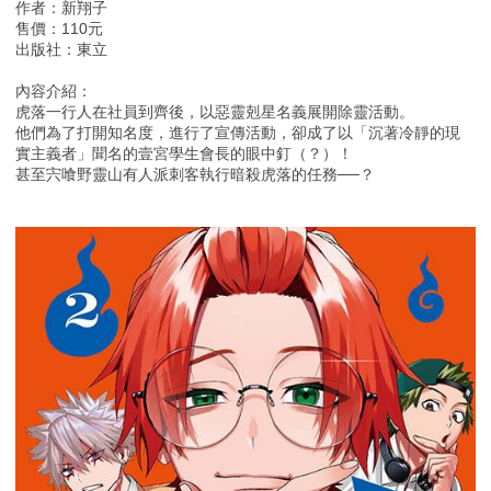
作者：新翔子
售價：110元
出版社：東立
內容介紹：
虎落一行人在社員到齊後，以惡靈剋星名義展開除靈活動。
他們為了打開知名度，進行了宣傳活動，卻成了以「沉著冷靜的現
實主義者」聞名的壹宮學生會長的眼中釘（？）！
甚至宍喰野靈山有人派刺客執行暗殺虎落的任務──？