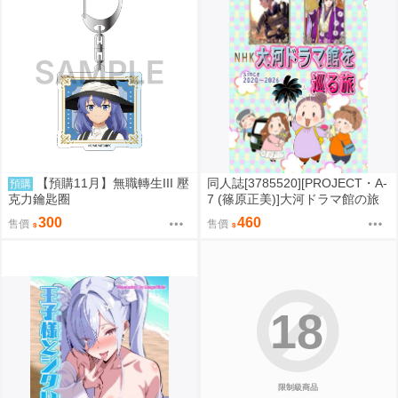
【預購11月】無職轉生III 壓
同人誌[3785520][PROJECT・A-
預購
克力鑰匙圈
7 (篠原正美)]大河ドラマ館の旅
(其他)
300
460
售價
售價
18
限制級商品