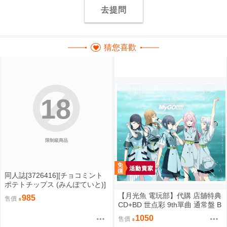
去提問
猜您喜歡
18
限制級商品
同人誌[3726416][チョコミント
ポテトチップス (みんぽていと)]
【套組】チョコミントポテトチ
【月光魚 電玩部】代購 店舖特典
985
售價
ップス「ブルアカ:セイア」セッ
CD+BD 世点彩 9th單曲 通常盤 B
ト (蔚藍檔案)
lu-ray付生產限定盤 BanG Drea
1050
售價
m