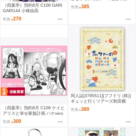
ピ本再録コレクション (遊戲王)
（四葉亭）預約8月 C108 GARI
385
售價
GARI144 小林由高
270
售價
同人誌[3785511][フフドリ (柊)]
ギュッと行くツアーズ秋田横
手・門司港小倉・南足柄の旅～
（四葉亭）預約8月 C108 ケイと
380
售價
スパドク・K2原画展の旅 (其他)
アリスと幸せ家族計画 ハケvers
e
300
售價