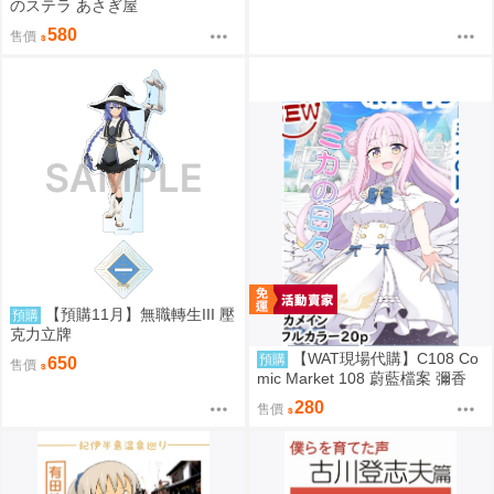
のステラ あさぎ屋
580
售價
【預購11月】無職轉生III 壓
預購
克力立牌
【WAT現場代購】C108 Co
預購
650
售價
mic Market 108 蔚藍檔案 彌香
ミカの日々 Kei ぶるーあんさん
280
售價
ぶるーケイもいっしょです!