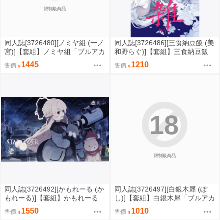
限制級商品
同人誌[3726480][ノミヤ組 (一ノ
同人誌[3726486][三食納豆飯 (美
宮)]【套組】ノミヤ組「ブルアカ
和野らぐ)]【套組】三食納豆飯
本」セット (蔚藍檔案)
「オリジナル本」セット (原創)
1445
1210
售價
售價
18
限制級商品
同人誌[3726492][かもれーる (か
同人誌[3726497][白銀木犀 (ぽ
もれーる)]【套組】かもれーる
し)]【套組】白銀木犀「ブルアカ
「ブルアカ本」セット (蔚藍檔
本」セット (蔚藍檔案)
1550
1010
售價
售價
案)