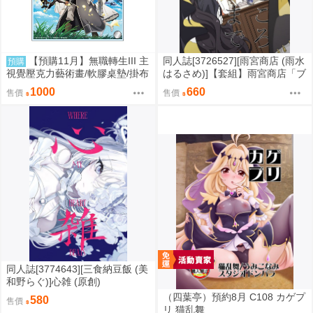
【預購11月】無職轉生III 主
同人誌[3726527][雨宮商店 (雨水
預購
視覺壓克力藝術畫/軟膠桌墊/掛布
はるさめ)]【套組】雨宮商店「ブ
ルアカ本」セット (蔚藍檔案)
1000
660
售價
售價
同人誌[3774643][三食納豆飯 (美
和野らぐ)]心雑 (原創)
（四葉亭）預約8月 C108 カゲプ
580
售價
リ 猫乱舞