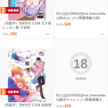
同人誌[3785552][Inst (Interstella
r)]覚めないの (學園偶像大師)
（四葉亭）預約8月 C108 王子様
545
售價
とシタい夏 子安和
300
售價
18
限制級商品
同人誌[3785555][Inst (Interstella
r)]秦谷チャレンジ (學園偶像大
師)
（四葉亭）預約8月 C108 未観測
250
售價