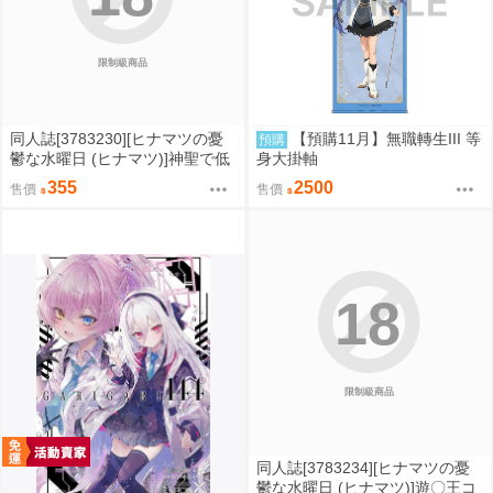
限制級商品
同人誌[3783230][ヒナマツの憂
【預購11月】無職轉生III 等
預購
鬱な水曜日 (ヒナマツ)]神聖で低
身大掛軸
俗で行こう (SHY靦腆英雄)
355
2500
售價
售價
18
限制級商品
同人誌[3783234][ヒナマツの憂
鬱な水曜日 (ヒナマツ)]遊〇王コ