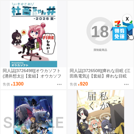
X
18
限制級商品
同人誌[3726498][オウカソフト
同人誌[3726508][痺れな目眩 (江
(湧井想太)]【套組】オウカソフ
田島電気)]【套組】痺れな目眩
ト「いきのこれ社畜ちゃん」セ
「ゼンレスゾーンゼロ」セット
1300
920
售價
售價
ット (其他)
(絕區零)