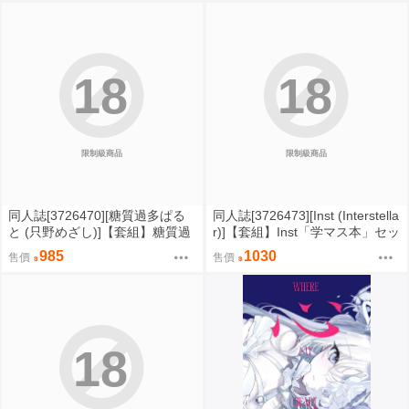
18
18
限制級商品
限制級商品
同人誌[3726470][糖質過多ぱる
同人誌[3726473][Inst (Interstella
と (只野めざし)]【套組】糖質過
r)]【套組】Inst「学マス本」セッ
多ぱると「爆乳優等生に必要な
ト (學園偶像大師)
985
1030
售價
售價
ちんぽのお勉強」セット (原創)
18