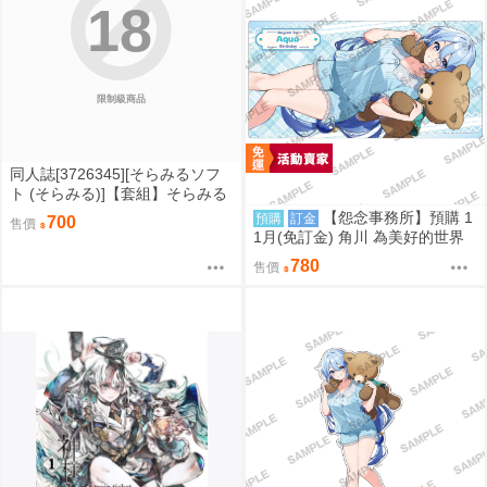
18
限制級商品
同人誌[3726345][そらみるソフ
ト (そらみる)]【套組】そらみる
ソフト「ブルアカ本」セット (蔚
【怨念事務所】預購 1
預購
訂金
700
售價
藍檔案)
1月(免訂金) 角川 為美好的世界
獻上祝福! 阿克婭 誕生祭2026 軟
780
售價
膠桌墊 0822