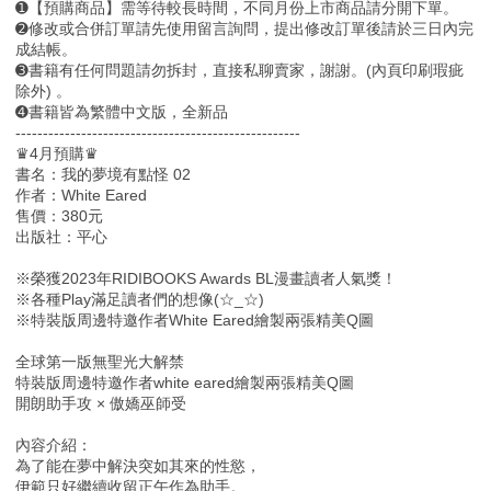
➊【預購商品】需等待較長時間，不同月份上市商品請分開下單。
➋修改或合併訂單請先使用留言詢問，提出修改訂單後請於三日內完
成結帳。
➌書籍有任何問題請勿拆封，直接私聊賣家，謝謝。(內頁印刷瑕疵
除外) 。
➍書籍皆為繁體中文版，全新品
----------------------------------------------------
♛4月預購♛
書名：我的夢境有點怪 02
作者：White Eared
售價：380元
出版社：平心
※榮獲2023年RIDIBOOKS Awards BL漫畫讀者人氣獎！
※各種Play滿足讀者們的想像(☆_☆)
※特裝版周邊特邀作者White Eared繪製兩張精美Q圖
全球第一版無聖光大解禁
特裝版周邊特邀作者white eared繪製兩張精美Q圖
開朗助手攻 × 傲嬌巫師受
內容介紹：
為了能在夢中解決突如其來的性慾，
伊範只好繼續收留正午作為助手。