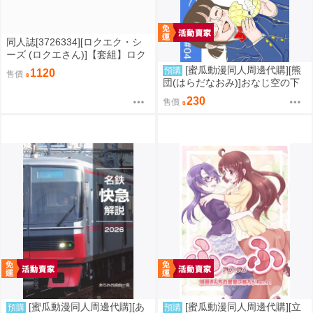
同人誌[3726334][ロクエク・シ
ーズ (ロクエさん)]【套組】ロク
エク・シーズ「ブルアカ本」セ
[蜜瓜動漫同人周邊代購][熊
預購
1120
售價
ット (蔚藍檔案)
団(はらだなおみ)]おなじ空の下
#04(同人誌)
230
售價
[蜜瓜動漫同人周邊代購][あ
[蜜瓜動漫同人周邊代購][立
預購
預購