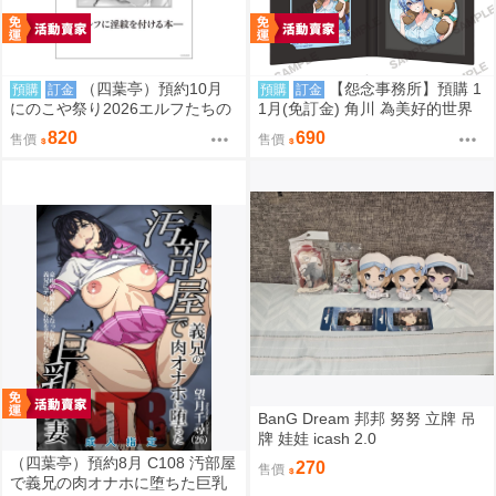
（四葉亭）預約10月
【怨念事務所】預購 1
預購
訂金
預購
訂金
にのこや祭り2026エルフたちの
1月(免訂金) 角川 為美好的世界
宴 #開催記念複製原稿組～エル
獻上祝福! 阿克婭 誕生祭2026 徽
820
690
售價
售價
フに淫紋をつける本～ 0829
章&壓克力卡片組 0822
BanG Dream 邦邦 努努 立牌 吊
牌 娃娃 icash 2.0
（四葉亭）預約8月 C108 汚部屋
270
售價
で義兄の肉オナホに堕ちた巨乳