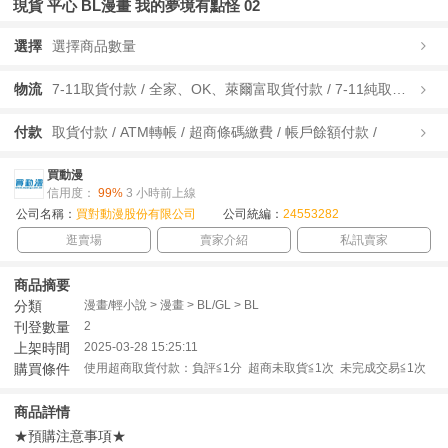
現貨 平心 BL漫畫 我的夢境有點怪 02
選擇
選擇商品數量
物流
7-11取貨付款 / 全家、OK、萊爾富取貨付款 / 7-11純取貨 / 全家、OK、萊爾富純取貨 / 宅配/快遞 /
付款
取貨付款 / ATM轉帳 / 超商條碼繳費 / 帳戶餘額付款 /
買動漫
信用度：
99%
3 小時前上線
公司名稱：
買對動漫股份有限公司
公司統編：
24553282
逛賣場
賣家介紹
私訊賣家
商品摘要
分類
漫畫/輕小說 > 漫畫 > BL/GL > BL
刊登數量
2
上架時間
2025-03-28 15:25:11
購買條件
使用超商取貨付款：負評≦1分 超商未取貨≦1次 未完成交易≦1次
商品詳情
★預購注意事項★