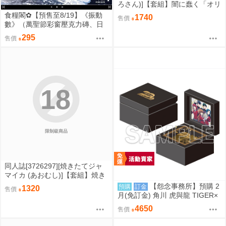
ろさん)]【套組】闇に蠢く「オリ
ジナル本」セット (原創)
食糧閣✿【預售至8/19】《振動
1740
售價
數》（萬聖節彩窗壓克力磚、日
月主題分鏡折頁卡、明信片套
295
售價
組）文豪野犬／太宰治／中原中
也／太中／同人／邊境爆破
18
限制級商品
同人誌[3726297][焼きたてジャ
マイカ (あおむし)]【套組】焼き
たてジャマイカ「ホロライブ」
【怨念事務所】預購 2
預購
訂金
1320
售價
セット (hololive )
月(免訂金) 角川 虎與龍 TIGER×
DRAGON! 20週年紀念 音樂盒 オ
4650
售價
レンジ 0905