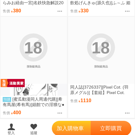
らみお経由一宮]名鉄快急解説20
飲処げんきゅ(源久也)]ふ～ふ 姫
26(同人誌)
藤さんちの実家に帰ろう!act.1
380
330
售價
售價
(同人誌)
18
18
限制級商品
限制級商品
同人誌[3726337][Pixel Cot. (羽
原メグル)]【套組】Pixel Cot.
「ブルアカ本」セット (蔚藍檔
[蜜瓜動漫同人周邊代購][希
預購
1110
售價
案)
有馬屋(希有馬)]娼館での淫猥な●
●をめちゃくちゃ詳細に語ってし
400
售價
まう魔女さん(鋼彈Gundam GQu
uuuuuX)(同人誌)
';
加入購物車
立即購買
登入
追蹤