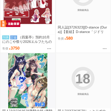
限制級商品
同人誌[3726323][D-stance (Dur
a)]【套組】D-stance「ジドリ
ナ」セット (原創)
（四葉亭）預約10月
預購
訂金
580
售價
にのこや祭り2026エルフたちの
宴 #主視覺圖 紀念展壓克力立牌
3750
售價
組 0829
18
限制級商品