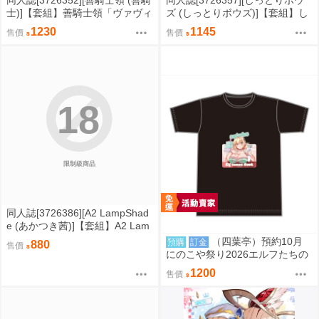
同人誌[3726352][善騎士領 (善騎
同人誌[3726357][しっとりボウ
士)]【套組】善騎士領「ヴァヴィ
ズ (しっとりボウズ)]【套組】し
ヴ」セット (Uma娘)
っとりボウズ「社内恋愛は禁止
1230
1145
售價
售價
です」セット (OL)
18
限制級商品
同人誌[3726386][A2 LampShad
e (あかつき茜)]【套組】A2 Lam
pShade「勝利の女神:NIKKE」セ
（四葉亭）預約10月
預購
訂金
880
售價
ット (勝利女神妮姬)
にのこや祭り2026エルフたちの
宴 #開催記念T恤 0829
1200
售價