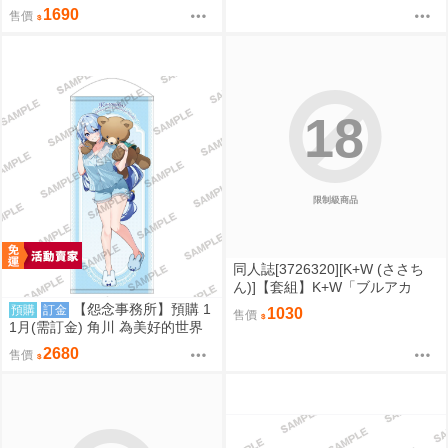
人妻 特典：B2掛軸 天野雨乃
1690
售價
18
限制級商品
同人誌[3726320][K+W (ささち
ん)]【套組】K+W「ブルアカ
本」セット (蔚藍檔案)
【怨念事務所】預購 1
預購
訂金
1030
售價
1月(需訂金) 角川 為美好的世界
獻上祝福! 阿克婭 誕生祭2026 特
2680
售價
大掛軸 0822