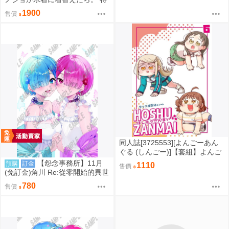
典：B2掛軸 うなさか
1900
售價
同人誌[3725553][よんごーあん
ぐる (しんごー)]【套組】よんご
ーあんぐる「学マス本」セット
【怨念事務所】11月
預購
訂金
1110
售價
(學園偶像大師)
(免訂金)角川 Re:從零開始的異世
界生活 C108 B2掛軸 水瀬レイ
780
售價
原畫 拉姆&雷姆 0822