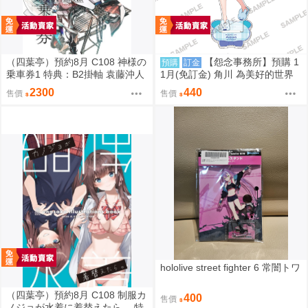
（四葉亭）預約8月 C108 神様の
【怨念事務所】預購 1
預購
訂金
乗車券1 特典：B2掛軸 袁藤沖人
1月(免訂金) 角川 為美好的世界
獻上祝福! 阿克婭 誕生祭2026 壓
2300
440
售價
售價
克力立牌 0822
hololive street fighter 6 常闇トワ
（四葉亭）預約8月 C108 制服カ
400
售價
ノジョが水着に着替えたら。 特