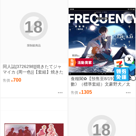
18
限制級商品
X
同人誌[3726298][焼きたてジャ
マイカ (周一色)]【套組】焼きた
てジャマイカ「学マス本」セッ
食糧閣✿【預售至8/19】《振動
700
售價
ト (學園偶像大師)
數》（標準套組）文豪野犬／太
宰治／中原中也／太中／同人／
1305
售價
邊境爆破
18