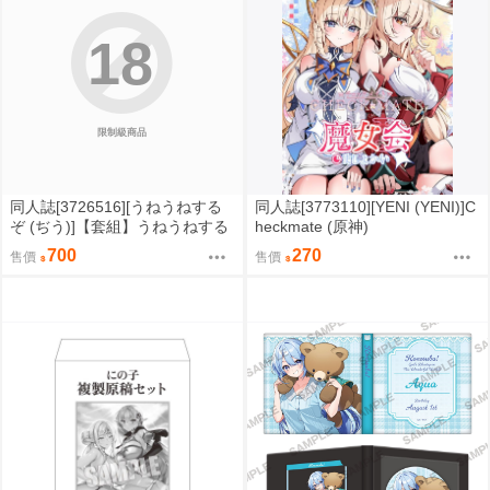
18
限制級商品
同人誌[3726516][うねうねする
同人誌[3773110][YENI (YENI)]C
ぞ (ぢう)]【套組】うねうねする
heckmate (原神)
ぞ「ブルアカ本」セット (蔚藍檔
700
270
售價
售價
案)