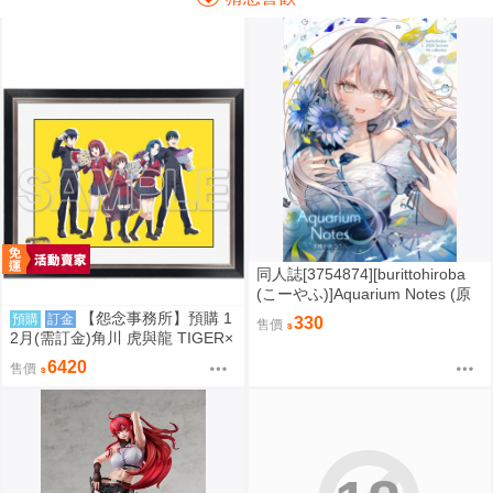
同人誌[3754874][burittohiroba
(こーやふ)]Aquarium Notes (原
創)
【怨念事務所】預購 1
預購
訂金
330
售價
2月(需訂金)角川 虎與龍 TIGER×
DRAGON! 20週年紀念 B4藝術複
6420
售價
製畫畫框 0905