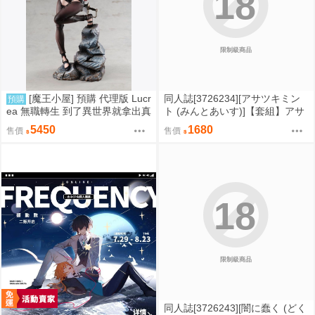
18
限制級商品
[魔王小屋] 預購 代理版 Lucr
同人誌[3726234][アサツキミン
預購
ea 無職轉生 到了異世界就拿出真
ト (みんとあいす)]【套組】アサ
本事 艾莉絲·格雷拉特
ツキミント「オリジナル本」セ
5450
1680
售價
售價
ット (其他)
18
限制級商品
同人誌[3726243][闇に蠢く (どく