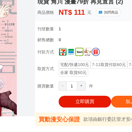
現貨 角川 漫畫79折 再見宣言 (2)
NT$
111
商品價格
元
詢問商品
刊登數量
1
銷售總數
0
付款方式
宅配/快遞100元
7-11取貨付款60元
7
取貨方式
全家 取貨60元
-
+
購買數量
件
立即購買
加
買動漫安心保證
款項由銀行委託管才安心 