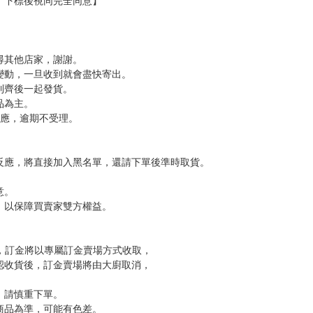
，下標後視同完全同意】
尋其他店家，謝謝。
變動，一旦收到就會盡快寄出。
到齊後一起發貨。
品為主。
反應，逾期不受理。
反應，將直接加入黑名單，還請下單後準時取貨。
意。
，以保障買賣家雙方權益。
訂金，訂金將以專屬訂金賣場方式收取，
認收貨後，訂金賣場將由大廚取消，
，請慎重下單。
商品為準，可能有色差。