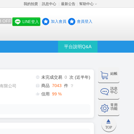
我的拍賣
訊息中心
最新公告
幫助中心
│
│
│
8 OFF
加入會員
會員登入
LINE登入
平台說明Q&A
結帳
未完成交易
0
次 (近半年)
商品
7043
件
有限公司
❔
訊息
中心
信用
99
%
常用
功能
TOP