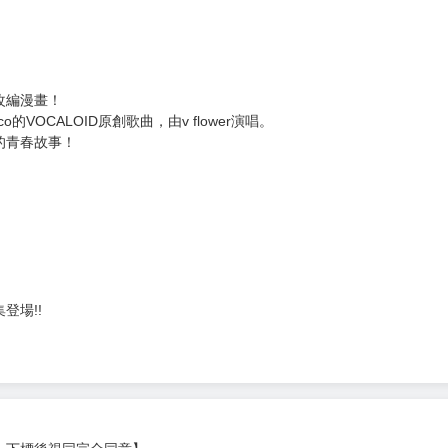
）
改編漫畫！
ico的VOCALOID原創歌曲，由v flower演唱。
的青春故事！
登場!!