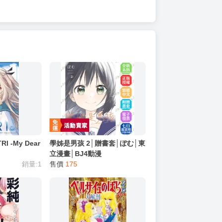
I -My Dear
學姊是男孩 2│贈書套│ぽむ│東
立漫畫│BJ4動漫
銷量:1
售價
175