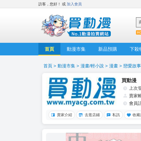
訪客，您好！
或
加入會員
首頁
動漫市集
新品預購
下殺
首頁
>
動漫市集
>
漫畫/輕小說
>
漫畫
>
戀愛故事
買動漫
上次
賣家
會員
賣家介紹
去逛店鋪
私訊
收藏