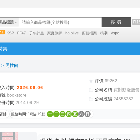
搜 尋
R1
商品標題
KSP
FF47
子午計畫
家庭教師
hololive
蔚藍檔案
鳴潮
Vspo
特集
>
男性向
評價
69262
登入時間
2026-08-06
公司名稱
買對動漫股份
帳號
bookstore
公司統編
24553282
註冊時間
2014-09-29
店鋪
服務時間: 10點-19點
一
二
三
四
五
六
日