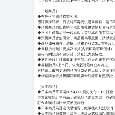
【下標前，請詳閱以下事項，完全同意才請下標
［一般商品］
◆有任何問題請聯繫客服。
用評價溝通者，日後將不再提供購書服務，請另
◆預購商品的出貨時間依出版社供貨情形會有所
◆不同月份商品可一起結帳，等訂單內所有商品
◆預購商品皆無現貨，商品圖為示意圖，請以實
◆商品如有缺件、瑕疵，請務必取貨3日內留言
◆書籍拆封無法更換及退貨(內頁印刷瑕疵例外)
書籍有問題請不要拆封，請私訊大廚協助。
◆逾期未取且訂單取消後三個工作天內未有任何
◆書籍贈品&上市日、依出版社最終公布為主。
有時會上市前更改贈品內容或延後出版，還請注
◆網路購物取貨後開箱時建議全程錄影拍照存證
［日本精品］
◆日本精品單筆滿NT$4,000須先支付 10% 
待買家收到訂單商品，確認品項數量無誤，並確
訂金金額將退回至買動漫錢包。
◆日本精品為受注代購性質，結單後恕無法取消
◆日本精品圖像僅供參考，設計及式樣請以實際