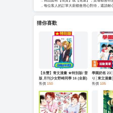
．商品如有【現貨】或【免運】，賣場都會特
．每位客人的訂單大廚都會用心對待，還請耐
猜你喜歡
【永豐】青文漫畫 ★特別版/ 普
學園奶爸 2
版 月刊少女野崎同學 16 (全新)
り│東立漫畫│
出版2025/04/25 ★特別版獨家
售價
150
售價
105
附書衣！