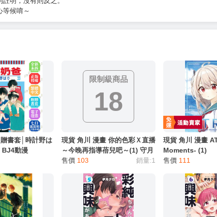
別註明，沒有則反之。
心等候唷～
限制級商品
18
3│贈書套│時計野は
現貨 角川 漫畫 你的色彩Ｘ直播
現貨 角川 漫畫 ATR
BJ4動漫
～今晚再指導蓓兒吧～(1) 守月
Moments- (1)
史貴
售價
103
銷量:1
售價
111