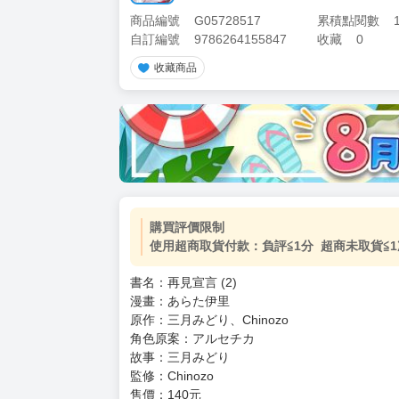
商品編號
G05728517
累積點閱數
自訂編號
9786264155847
收藏
0
收藏商品
購買評價限制
使用超商取貨付款：負評≦1分 超商未取貨≦1
書名：再見宣言 (2)
漫畫：あらた伊里
原作：三月みどり、Chinozo
角色原案：アルセチカ
故事：三月みどり
監修：Chinozo
售價：140元