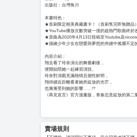
出版社：台灣角川
本書特色：
★首刷限定精美典藏書卡！（首刷售完即無贈品
★YouTube播放次數突破一億的超熱門歌曲終於
★原曲為2020年4月13日投稿至Youtube及nicon
★描繪少年少女在戀愛與夢想的夾縫中搖擺不定
內容介紹：
翔去看了玲奈演出的舞臺劇後，
便開始陪她一起練習演技。
玲奈對演戲充滿熱情且個性鮮明，
翔持續近距離看著她所綻放的光芒，
也漸漸受到她的影響……!?
《再見宣言》官方漫畫版，青春恣意綻放的第二集
賣場規則