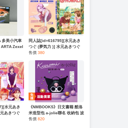
A 多美小汽車
同人誌[id=616795][水元あき
ARTA Zexel
つぐ (夢気力 )] 水元あきつぐ
デザインワークス (原創)
售價
380