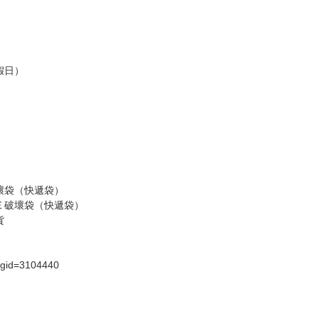
，請慎重下單。
商品為準，可能有色差。
台灣到貨時間，發售及到貨時間依廠商實際出貨為準，
請諒解。
假日）