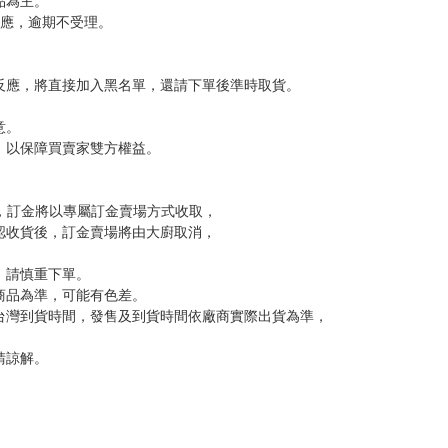
，下標後視同完全同意】
尋其他店家，謝謝。
變動，一旦收到就會盡快寄出。
到齊後一起發貨。
品為主。
反應，逾期不受理。
反應，將直接加入黑名單，還請下單後準時取貨。
意。
，以保障買賣家雙方權益。
訂金，訂金將以專屬訂金賣場方式收取，
認收貨後，訂金賣場將由大廚取消，