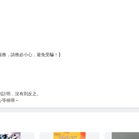
壞袋（快遞袋）
Ｅ破壞袋（快遞袋）
貨
）
?gid=3104440
服務，請務必小心，避免受騙！】