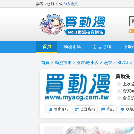
訪客，您好！
或
加入會員
首頁
動漫市集
新品預購
下殺
首頁
>
動漫市集
>
漫畫/輕小說
>
漫畫
>
BL/GL
>
買動漫
上次
賣家
會員
賣家介紹
去逛店鋪
私訊
收藏