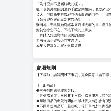
購買評價限制
使用超商取貨付款：負評≦1分 超商未取貨≦1
書名：戀愛故事
作者：斑目ヒロ
售價：140元
出版社: 長鴻
語 言：繁體中文
▼內容簡介▼
「為什麼律不是屬於我的呢？」
擁有俊美外貌的調酒師千紘是同性戀，他從來沒
某天，他跟高中時曾經向他表白過的同學——律
（如果能夠跟他重新來過的話——）
漸漸地，千紘開始對經常來店裡光顧的律，產生
對初戀念念不忘、耳根子軟的上班族
一再踏入錯誤戀情的俊美調酒師
無法僅憑正確與否向前邁進，
成年人苦澀又甜蜜的舊情復燃。