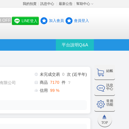
我的拍賣
訊息中心
最新公告
幫助中心
│
│
│
8 OFF
加入會員
會員登入
LINE登入
平台說明Q&A
結帳
未完成交易
0
次 (近半年)
商品
7170
件
有限公司
❔
訊息
中心
信用
99
%
常用
功能
TOP