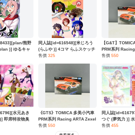
別註明，沒有則反之。
心等候唷～
8433][plan/熊野
同人誌[id=616548][米じろう
【G&T】TOMIC
plan )] ゆるキャ
(らふや )] 4コマ らふスケッチ
PRM系列 Racing 
 (搖曳露營△)
北海道はでっかいどう (原創)
售價
325
Skyline 935889
售價
550