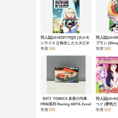
★ 其他說明
．實際上市到貨時間依出版社最終公布為主。
．商品如有【現貨】或【免運】，賣場都會特
．每位客人的訂單大廚都會用心對待，還請耐
猜你喜歡
同人誌[id=632779][8 (ホルモ
同人誌[id=58
ンライス )] 転生したらタピオ
プラン (Slee
カ屋だった件 (蒼翼默示錄)
售價
345
ンはイイよぅ
售價
360