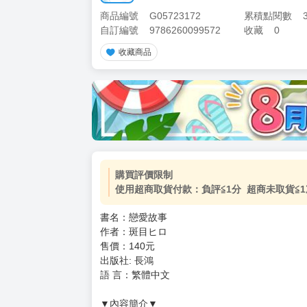
商品編號
G05723172
累積點閱數
自訂編號
9786260099572
收藏
0
收藏商品
加價購
( 共
1
件商品 )
(加購品) 買動漫★《$15元-
-
+