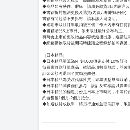
賣場規則
【下標前，請詳閱以下事項，完全同意才請下標
［一般商品］
◆有任何問題請聯繫客服。
用評價溝通者，日後將不再提供購書服務，請另
◆預購商品的出貨時間依出版社供貨情形會有所
◆不同月份商品可一起結帳，等訂單內所有商品
◆預購商品皆無現貨，商品圖為示意圖，請以實
◆商品如有缺件、瑕疵，請務必取貨3日內留言
◆書籍拆封無法更換及退貨(內頁印刷瑕疵例外)
書籍有問題請不要拆封，請私訊大廚協助。
◆逾期未取且訂單取消後三個工作天內未有任何
◆書籍贈品&上市日、依出版社最終公布為主。
有時會上市前更改贈品內容或延後出版，還請注
◆網路購物取貨後開箱時建議全程錄影拍照存證
［日本精品］
◆日本精品單筆滿NT$4,000須先支付 10% 
待買家收到訂單商品，確認品項數量無誤，並確