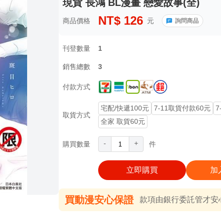
現貨 長鴻 BL漫畫 戀愛故事(全)
NT$
126
商品價格
元
詢問商品
刊登數量
1
銷售總數
3
付款方式
宅配/快遞100元
7-11取貨付款60元
7
取貨方式
全家 取貨60元
-
+
購買數量
件
立即購買
加
買動漫安心保證
款項由銀行委託管才安心 