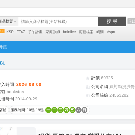
搜 尋
R1
商品標題
KSP
FF47
子午計畫
家庭教師
hololive
蔚藍檔案
鳴潮
Vspo
特集
BL
評價
69325
登入時間
2026-08-09
公司名稱
買對動漫股份
帳號
bookstore
公司統編
24553282
註冊時間
2014-09-29
店鋪
服務時間: 10點-19點
一
二
三
四
五
六
日