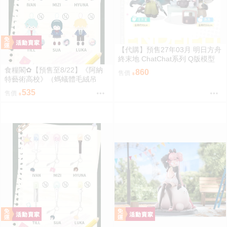
【代購】預售27年03月 明日方舟
終末地 ChatChat系列 Q版模型
莊方宜&湯湯 套組 可單購
食糧閣✿【預售至8/22】《阿納
860
售價
特藝術高校》（螞蟻體毛絨吊
飾）異形舞臺／異形舞台／阿納
535
售價
特藝術高校／ALIENSTAGE／Till
／Ivan／Luka／Sua／Mizi／Hyu
na