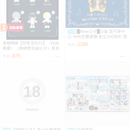
█Mine公仔█日版 寶可夢中
預購
心 NHK交響樂團 創立100周年 寶
可夢 N響 指揮家皮卡丘 娃娃 布
食糧閣✿【預售至8/22】《自由
1350
售價
偶 玩偶 神奇寶貝
舞臺》（捶捶體毛絨公仔）異形
舞臺／異形舞台／阿納特藝術高
675
售價
校／ALIENSTAGE／Till／Ivan／
Luka／Sua／Mizi／Hyuna
18
限制級商品
【預購11月】美少女萬華鏡
現地委托
預購
預購