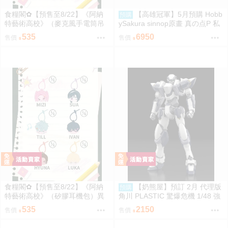
食糧閣✿【預售至8/22】《阿納
【高雄冠軍】5月預購 Hobb
預購
特藝術高校》（麥克風手電筒吊
ySakura sinnop原畫 真の点P 私
飾）異形舞臺／異形舞台／阿納
服Ver 1/6 豪華 PU完成品0929
535
6950
售價
售價
特藝術高校／ALIENSTAGE／Till
／Ivan／Luka／Sua／Mizi／Hyu
na
食糧閣✿【預售至8/22】《阿納
【奶熊屋】預訂 2月 代理版
預購
特藝術高校》（矽膠耳機包）異
角川 PLASTIC 驚爆危機 1/48 強
形舞臺／異形舞台／阿納特藝術
弩兵 ARX-7 一般版 組裝模型 09
535
2150
售價
售價
高校／ALIENSTAGE／Till／Ivan
22
／Luka／Sua／Mizi／Hyuna