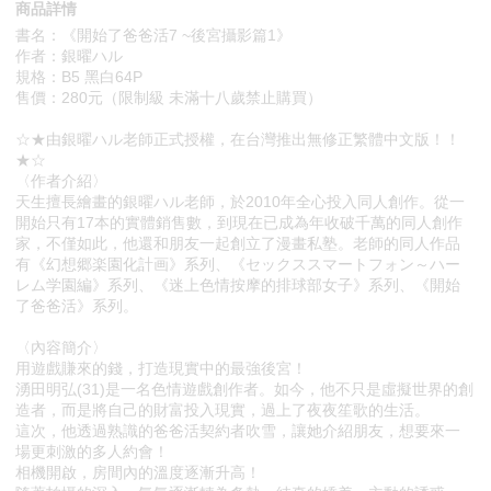
商品詳情
書名：《開始了爸爸活7 ~後宮攝影篇1》
作者：銀曜ハル
規格：B5 黑白64P
售價：280元（限制級 未滿十八歲禁止購買）
☆★由銀曜ハル老師正式授權，在台灣推出無修正繁體中文版！！
★☆
〈作者介紹〉
天生擅長繪畫的銀曜ハル老師，於2010年全心投入同人創作。從一
開始只有17本的實體銷售數，到現在已成為年收破千萬的同人創作
家，不僅如此，他還和朋友一起創立了漫畫私塾。老師的同人作品
有《幻想郷楽園化計画》系列、《セックススマートフォン～ハー
レム学園編》系列、《迷上色情按摩的排球部女子》系列、《開始
了爸爸活》系列。
〈內容簡介〉
用遊戲賺來的錢，打造現實中的最強後宮！
湧田明弘(31)是一名色情遊戲創作者。如今，他不只是虛擬世界的創
造者，而是將自己的財富投入現實，過上了夜夜笙歌的生活。
這次，他透過熟識的爸爸活契約者吹雪，讓她介紹朋友，想要來一
場更刺激的多人約會！
相機開啟，房間內的溫度逐漸升高！