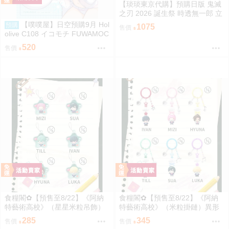
【琰琰東京代購】預購日版 鬼滅
之刃 2026 誕生祭 時透無一郎 立
牌 明信片收藏冊 胸針 絲帶髮夾
【噗噗屋】日空預購9月 Hol
預購
1075
售價
olive C108 イコモチ FUWAMOC
ODAYS6 fuwamoco
520
售價
食糧閣✿【預售至8/22】《阿納
食糧閣✿【預售至8/22】《阿納
特藝術高校》（星星米粒吊飾）
特藝術高校》（米粒掛鏈）異形
異形舞臺／異形舞台／阿納特藝
舞臺／異形舞台／阿納特藝術高
285
345
售價
售價
術高校／ALIENSTAGE／Till／Iva
校／ALIENSTAGE／Till／Ivan／