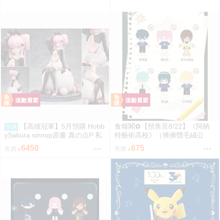
【高雄冠軍】5月預購 Hobb
食糧閣✿【預售至8/22】《阿納
預購
ySakura sinnop原畫 真の点P 私
特藝術高校》（捶捶體毛絨公
服Ver 1/6 一般 PU完成品0929
仔）異形舞臺／異形舞台／阿納
6450
675
售價
售價
特藝術高校／ALIENSTAGE／Till
／Ivan／Luka／Sua／Mizi／Hyu
na