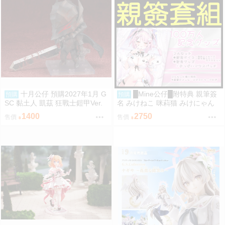
十月公仔 預購2027年1月 G
█Mine公仔█附特典 親筆簽
預購
預購
SC 黏土人 凱茲 狂戰士鎧甲Ver.
名 みけねこ 咪萪猫 みけにゃん
BLOOD EDITION 0907
１００万人記念グッズ 100萬人
1400
2750
售價
售價
紀念套組 直筆親簽滑鼠墊