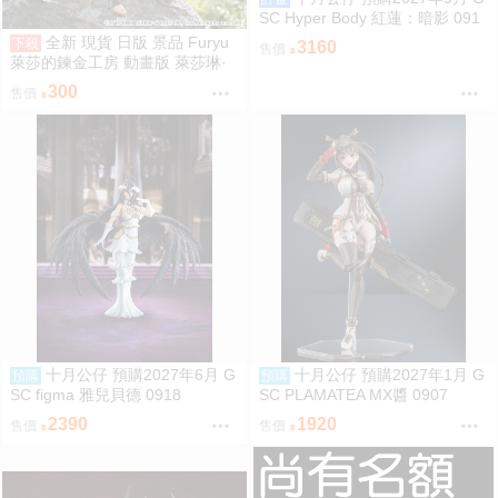
SC Hyper Body 紅蓮：暗影 091
8
全新 現貨 日版 景品 Furyu
下殺
3160
售價
萊莎的鍊金工房 動畫版 萊莎琳·
斯托特 泡麵蓋 萊莎
300
售價
十月公仔 預購2027年6月 G
十月公仔 預購2027年1月 G
預購
預購
SC figma 雅兒貝德 0918
SC PLAMATEA MX醬 0907
2390
1920
售價
售價