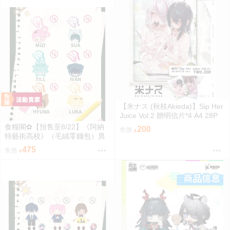
【米ナス (秋枝Akieda)】Sip Her
Juice Vol.2 贈明信片*4 A4 28P
全彩插畫 原創【FF47場前預購】
食糧閣✿【預售至8/22】《阿納
200
售價
{宅即門}
特藝術高校》（毛絨零錢包）異
形舞臺／異形舞台／阿納特藝術
475
售價
高校／ALIENSTAGE／Till／Ivan
／Luka／Sua／Mizi／Hyuna