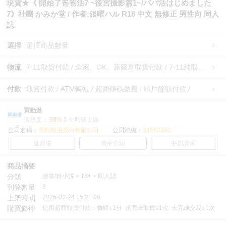
現貨★《 開始了爸爸活7 ~後宮攝影篇1~/パパ活はじめました
7》社團 かみか堂 / 作者:銀曜ハル R18 中文 無修正 男性向 同人
誌
選擇
選擇商品數量
物流
7-11取貨付款 / 全家、OK、萊爾富取貨付款 / 7-11純取貨 / 全家、OK、萊爾富純取貨 / 宅配/快遞 /
付款
取貨付款 / ATM轉帳 / 超商條碼繳費 / 帳戶餘額付款 /
買動漫
信用度：
99%
5 小時前上線
公司名稱：
買對動漫股份有限公司
公司統編：
24553282
逛賣場
賣家介紹
私訊賣家
商品摘要
分類
漫畫/輕小說 > 18+ > 同人誌
刊登數量
3
上架時間
2025-03-24 15:21:06
購買條件
使用超商取貨付款：負評≦1分 超商未取貨≦1次 未完成交易≦1次