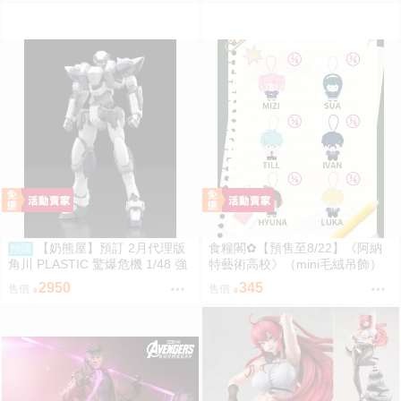
n／Luka／Sua／Mizi／Hyuna
Luka／Sua／Mizi／Hyuna
【奶熊屋】預訂 2月代理版
食糧閣✿【預售至8/22】《阿納
預購
角川 PLASTIC 驚爆危機 1/48 強
特藝術高校》（mini毛絨吊飾）
弩兵 ARX-7 特別套組版 組裝模
異形舞臺／異形舞台／阿納特藝
2950
345
售價
售價
型 0922
術高校／ALIENSTAGE／Till／Iva
n／Luka／Sua／Mizi／Hyuna