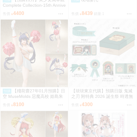
Complete Collection-15th Annive
rsary Edition-
4400
8439
售價
售價
銷量:1
【殘荷齋27年01月預購】日
【琰琰東京代購】預購日版 鬼滅
預購
空 MuseMolds 惡魔高校 姫島朱
之刃 附特典 2026 誕生祭 時透無
乃 啦啦隊Ver 1/6
一郎 生日套組 立牌 明信片收藏
8100
4300
售價
售價
冊 胸針 絲帶髮夾