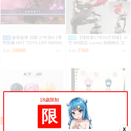
參號倉庫 預購 27年第4-1季
【殘荷齋27年03月預購】日
訂金
預購
野獸國 HOT TOYS 12吋 MMS91
空 MH限定 Lucrea 無職轉生 艾
1 復仇者聯盟 末日崛起 金牌手 豪
莉絲 全高約27公分
10980
7300
售價
售價
華版
18歲限制
限
X