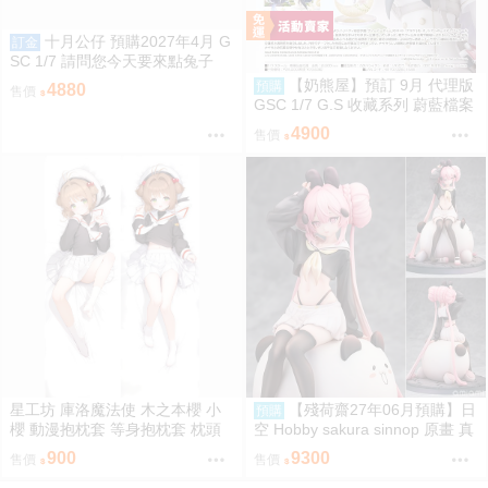
十月公仔 預購2027年4月 G
訂金
SC 1/7 請問您今天要來點兔子
嗎？心愛 禮服Ver 0907
【奶熊屋】預訂 9月 代理版
預購
4880
售價
GSC 1/7 G.S 收藏系列 蔚藍檔案
渚 花香微笑 0922
4900
售價
星工坊 庫洛魔法使 木之本櫻 小
【殘荷齋27年06月預購】日
預購
櫻 動漫抱枕套 等身抱枕套 枕頭
空 Hobby sakura sinnop 原畫 真
套
の点P 私服Ver 1/6 一般版
900
9300
售價
售價