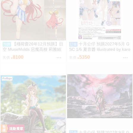
【殘荷齋26年12月預購】日
十月公仔 預購2027年5月 G
預購
訂金
空 MuseMolds 惡魔高校 莉雅絲
SC 1/6 夏音醬 Illustrated by karo
啦啦隊Ver 1/6
ry 0918
8100
5350
售價
售價
十月公仔 預購2027年9月 G
訂金