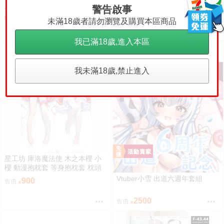
警告啟事
食糧閣✿【預售至8/22】《阿納
食糧閣✿【預售至8/22】《阿納
特藝術高校》（手辦）異形舞臺
特藝術高校》（努努體毛絨吊
未滿18歲者請勿瀏覽及購買本區商品
／異形舞台／阿納特藝術高校／A
飾）異形舞臺／異形舞台／阿納
415
475
售價
售價
LIENSTAGE／Till／Ivan／Luka
特藝術高校／ALIENSTAGE／Till
我已滿18歲,進入本區
／Sua／Mizi／Hyuna
／Ivan／Luka／Sua／Mizi／Hyu
na
我未滿18歲,禁止進入
星工坊 庫洛魔法使 木之本櫻 小
櫻 動漫抱枕套 等身抱枕套 枕頭
套
Vtuber小雪 出道六週年套組
900
售價
2500
售價