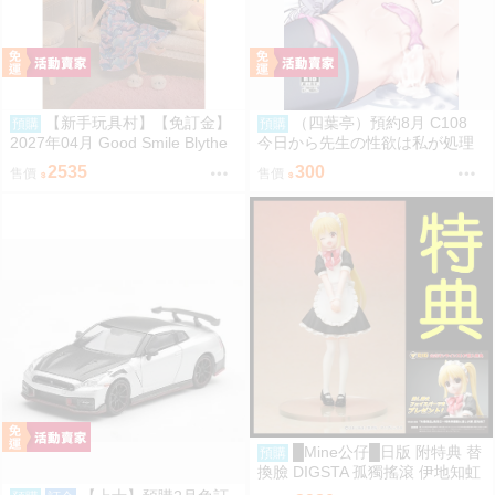
【新手玩具村】【免訂金】
（四葉亭）預約8月 C108
預購
預購
2027年04月 Good Smile Blythe
今日から先生の性欲は私が処理
Dolly Days -Sleepover布萊絲人
します てんぴぼし
2535
300
售價
售價
偶 再販
█Mine公仔█日版 附特典 替
預購
換臉 DIGSTA 孤獨搖滾 伊地知虹
夏 女僕裝 PVC D9251