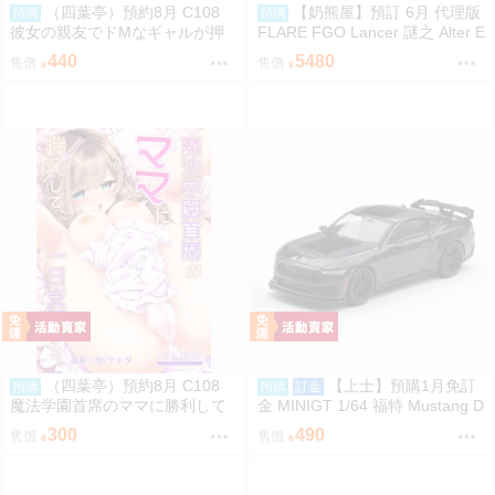
（四葉亭）預約8月 C108
【奶熊屋】預訂 6月 代理版
預購
預購
彼女の親友でドМなギャルが押
FLARE FGO Lancer 謎之 Alter E
しかけて来た チャダ
go ・Λ 第二再臨 0920
440
5480
售價
售價
（四葉亭）預約8月 C108
【上士】預購1月免訂
預購
預購
訂金
魔法学園首席のママに勝利して
金 MINIGT 1/64 福特 Mustang D
一日支配する。 チャダ
ark Horse 藍 左駕吊卡 39691 08
300
490
售價
售價
09