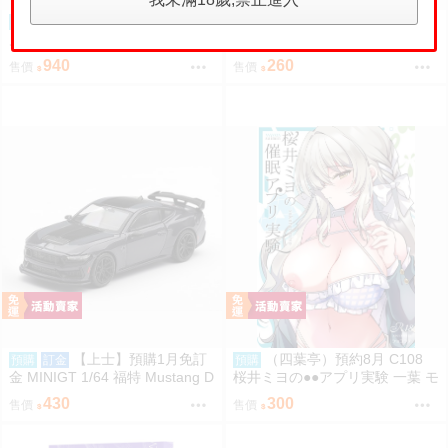
【我家遊樂器】27年1
（四葉亭）預約8月 C108
預購
訂金
預購
月預購 代理版 MH Chokorin 獵
白山華凛のシドウ制度3 しおこ
人HUNTER×HUNTER Q版公仔
んぶ
940
260
售價
售價
【上士】預購1月免訂
（四葉亭）預約8月 C108
預購
訂金
預購
金 MINIGT 1/64 福特 Mustang D
桜井ミヨの●●アプリ実験 一葉 モ
ark Horse 藍 左駕 39690
カ
430
300
售價
售價