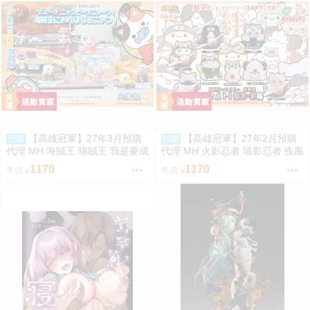
【高雄冠軍】27年3月預購
【高雄冠軍】27年2月預購
預購
預購
代理 MH 海賊王 喵賊王 我是要成
代理 MH 火影忍者 喵影忍者 疾風
為海賊王的喵! 中盒8入 再版 免訂
傳 師弟・絆篇 中盒8入 再版 免訂
1170
1170
售價
售價
金0813
金0813