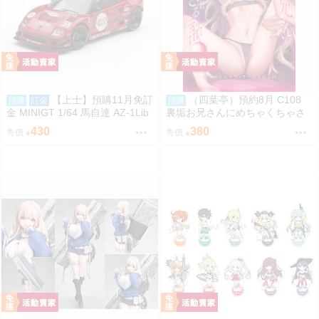
【上士】預購11月免訂
（四葉亭）預約8月 C108
預購
訂金
預購
金 MINIGT 1/64 馬自達 AZ-1Lib
裏垢お兄さんにめちゃくちゃさ
erty Walk LB40 日之丸 紅 右駕 3
れる話2 あまつじ
430
380
售價
售價
9685 0809