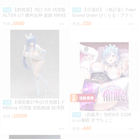
【奶熊屋】預訂 8月 代理版
【小凜社】《免訂金》Fate/
預購
預購
ALTER 1/7 勝利女神 妮姬 NIKKE
Grand Order ぴくりる！アクリ
蒂亞 0920
ルスタンド vol.7~8 壓克力立牌
5680
330
售價
售價
【殘荷齋27年02月預購】F
預購
REEing 代理版 碧藍航線 紐澤西
宿舍計劃Ver. 1/3 PVC完成品 091
（四葉亭）預約8月 C108
預購
19200
售價
7
レム催眠 ぎヴちょこ
440
售價