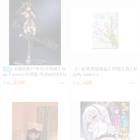
【殘荷齋27年01月預購】M
【一起來當嗑書蟲】蜉蝣之島1 M
預購
ax Factory 代理版 PLAMATEA to
ayfly Island 1
ridamono MX醬 組裝模型 0906
2150
420
售價
售價