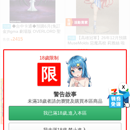
◆台中卡通◆預購6月(免訂
預購
金)figma 劇場版 OVERLORD 聖
王國篇 雅兒貝德 0917
【高雄冠軍】26年12月預購
預購
2415
售價
MuseMolds 惡魔高校 莉雅絲 啦
啦隊Ver 1/6 免訂金0907
6630
售價
18歲限制
限
X
警告啟事
未滿18歲者請勿瀏覽及購買本區商品
我已滿18歲,進入本區
我未滿18歲,禁止進入