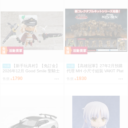
【新手玩具村】【免訂金】
【高雄冠軍】27年2月預購
預購
預購
2026年12月 Good Smile 聖騎士
代理 MH 小尺寸組裝 VAKIT Plat
之戰-奮戰- 拉姆雷薩爾=瓦倫泰
oon 裝甲騎兵 灰色的魔女 中盒6
1790
1930
售價
售價
黏土人 再販
入 0813