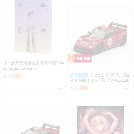
【一起來當嗑書蟲】溫河幻覺 Wa
terlogged Dreams
【上士】預購11月免訂
預購
訂金
330
售價
金 MINIGT 1/64 馬自達 AZ-1Lib
erty Walk LB40 日之丸 紅 右駕吊
490
售價
卡 39686 0809