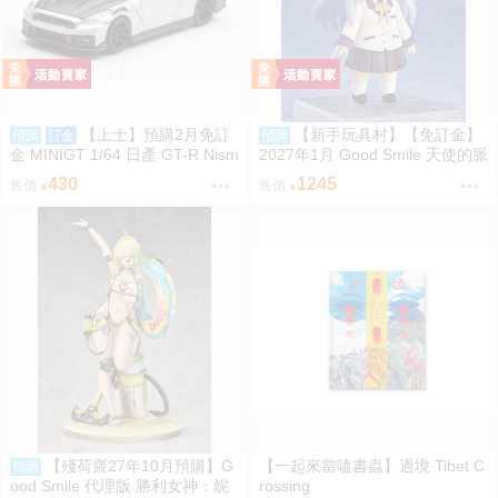
【上士】預購2月免訂
【新手玩具村】【免訂金】
預購
訂金
預購
金 MINIGT 1/64 日產 GT-R Nism
2027年1月 Good Smile 天使的脈
o 2024 銀 右駕 39681 0809
動Angel Beats! 立華奏 黏土人 再
430
1245
售價
售價
販
【殘荷齋27年10月預購】G
【一起來當嗑書蟲】過境 Tibet C
預購
ood Smile 代理版 勝利女神：妮
rossing