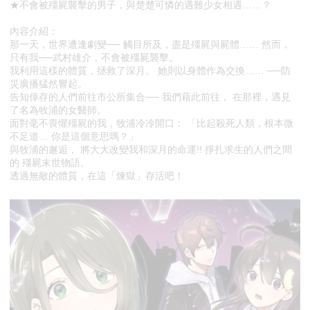
★不會被殭屍襲擊的男子，與楚楚可憐的遇難少女相遇……？
內容介紹：
那一天，世界遭逢劇變── 觸目所及，盡是殭屍與屍體…… 然而，
只有我──武村雄介，不會被殭屍襲擊。
我利用這樣的體質，拯救了深月。 她則以身體作為交換…… ──防
災廣播猛然響起。
告知倖存的人們前往市公所集合── 我們藉此前往， 在那裡，遇見
了名為牧浦的女醫師。
面對毫不畏懼殭屍的我，牧浦冷冷開口： 「比起殺死人類，根本微
不足道… 你是這個意思嗎？」
與牧浦的邂逅， 將大大改變我和深月的命運!! 掙扎求生的人們之間
的 殭屍末世物語。
透過無敵的體質，在這「煉獄」存活吧！