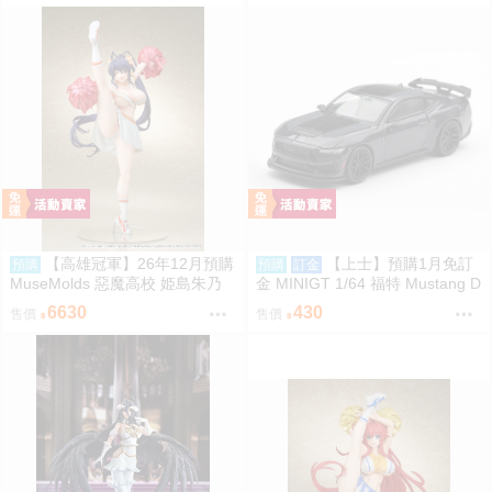
【高雄冠軍】26年12月預購
【上士】預購1月免訂
預購
預購
訂金
MuseMolds 惡魔高校 姫島朱乃
金 MINIGT 1/64 福特 Mustang D
啦啦隊Ver 1/6 免訂金0907
ark Horse 藍 右駕 39693 0809
6630
430
售價
售價