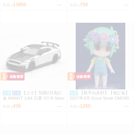
姬 伊萊格：BOOM與驚嚇 1/4 PV
13950
750
售價
售價
C完成品 0906
【上士】預購2月免訂
【新手玩具村】【免訂金】
預購
訂金
預購
金 MINIGT 1/64 日產 GT-R Nism
2027年3月 Good Smile OMORI
o 2024 銀 左駕 39678 0809
Basil 黏土人 再販
430
1280
售價
售價