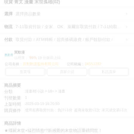
現貨 青文 漫畫 末世孤雄(02)
選擇
選擇商品數量
物流
7-11取貨付款 / 全家、OK、萊爾富取貨付款 / 7-11純取貨 / 全家、OK、萊爾富純取貨 / 宅配/快遞 /
付款
取貨付款 / ATM轉帳 / 超商條碼繳費 / 帳戶餘額付款 /
買動漫
信用度：
99%
19 分鐘前上線
公司名稱：
買對動漫股份有限公司
公司統編：
24553282
逛賣場
賣家介紹
私訊賣家
商品摘要
分類
漫畫/輕小說 > 18+ > 漫畫
刊登數量
1
上架時間
2025-03-19 16:20:50
購買條件
使用超商取貨付款：負評≦1分 超商未取貨≦1次 未完成交易≦1次
商品詳情
★殭屍末世×猛烈情慾!?新感覺的末世物語重磅問世！