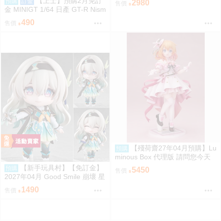
【上士】預購2月免訂
預購
訂金
2980
售價
金 MINIGT 1/64 日產 GT-R Nism
o 2024 銀 左駕吊卡 39679 0809
490
售價
【殘荷齋27年04月預購】Lu
預購
minous Box 代理版 請問您今天
要來點兔子嗎？ 心愛 禮服Ver. 1/
【新手玩具村】【免訂金】
預購
5450
售價
7 PVC完成品 0906
2027年04月 Good Smile 崩壞 星
穹鐵道 流螢 黏土人
1490
售價