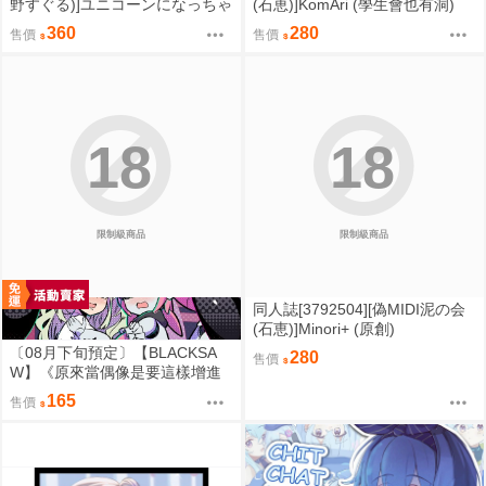
野すぐる)]ユニコーンになっちゃ
(石恵)]KomAri (學生會也有洞)
ったスバルの角をマリンとおか
360
280
售價
售價
ゆで折る話 (hololive )
18
18
限制級商品
限制級商品
同人誌[3792504][偽MIDI泥の会
(石恵)]Minori+ (原創)
〔08月下旬預定〕【BLACKSA
280
售價
W】《原來當偶像是要這樣增進
感情的嗎？》B5/24P黑白內頁/繁
165
售價
體中文/無修正⬢黑市兔－心動大
鳥團 (parody: 絕區零 ゼンゼロ Z
enless Zone Zero ZZZ) FF47