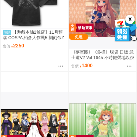
X
【遊戲本舖2號店】11月預
預購
免運
購 COSPA 約會大作戰5 刻刻帝Z
aphkiel 工作襯衫 0822
2250
售價
《夢軍團》《多樣》現貨 日版 武
士道V2 Vol.1645 不時輕聲地以俄
語遮羞的鄰座艾莉同學 動漫桌墊
1400
售價
卡墊 全員