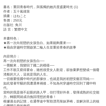
書名：重回青春時代，與孤獨的她共度盛夏時光 (1)
作者：五十嵐雄策
插畫：はねこと
售價：250元
出版社: 角川
語 言：繁體中文
本書特色：
★再一次向初戀的女孩告白。如果能夠重來──
★藉由穿越時空開啟第二輪人生並重拾青春的故事
內容簡介：
再一次向初戀的女孩告白──
一覺醒來，我變回了國二的模樣──
工作不順又窮得要命，雖然很受女人歡迎，卻放棄夢想變成一個廢
渣般的大人，這就是我的人生。
一切都要怪國中時代的那傢伙，也就是我的初戀安藝宮羽純──
如此發著牢騷的我遭遇車禍後，不知為何穿越時空回到了國中時
代。
當時的我是個不起眼的路人甲，但打理好外表，發揮成熟的社交能
力，轉眼間就成功挽回理想的青春！
根據過去的記憶，在通學途中幫助漂亮辣妹茅崎，並解決班上的核
心團體引發的麻煩。