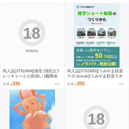
ね (其他)
0822
18
限制級商品
同人誌[3792484][瑞宅 (瑞氏)]フ
同人誌[3792485][うみやま鉄道
レッチャーとの前祝い (艦隊收
ラボ (korok)]うみやま鉄道ラボ
藏)
雑学ショート動画のつくりかた
335
355
售價
售價
(鐵道)
18