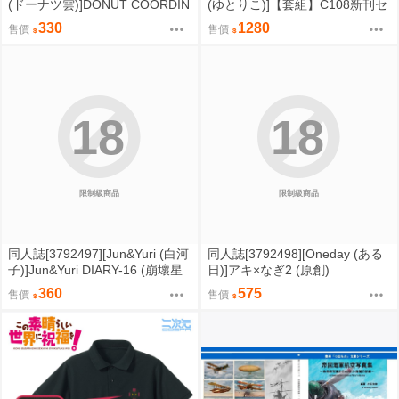
(ドーナツ雲)]DONUT COORDIN
(ゆとりこ)]【套組】C108新刊セ
ATE (蔚藍檔案)
ット (絕區零)
330
1280
售價
售價
18
18
限制級商品
限制級商品
同人誌[3792497][Jun&Yuri (白河
同人誌[3792498][Oneday (ある
子)]Jun&Yuri DIARY-16 (崩壞星
日)]アキ×なぎ2 (原創)
穹鐵道 )
360
575
售價
售價