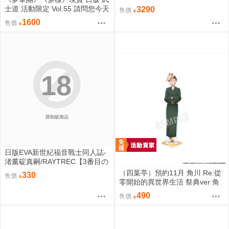
原畫 江波リカ 抱枕套 0826
士道 活動限定 Vol.55 請問您今天
3290
售價
要來點兔子嗎？ 動漫桌墊 卡墊
1600
售價
桐間紗路
18
限制級商品
日版EVA新世紀福音戰士同人誌-
渚薰碇真嗣/RAYTREC【3番目の
呪い2】
（四葉亭）預約11月 角川 Re:從
330
售價
零開始的異世界生活 祭典ver 角
色壓克力架 0819
490
售價