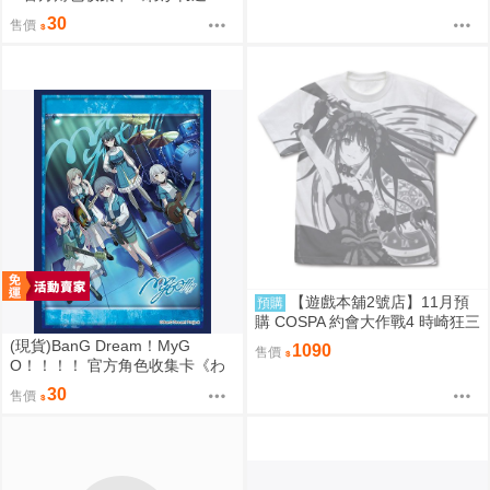
の、その先へ》（單售）
30
售價
【遊戲本舖2號店】11月預
預購
購 COSPA 約會大作戰4 時崎狂三
滿版印刷 T恤 0822
(現貨)BanG Dream！MyG
1090
售價
O！！！！ 官方角色收集卡《わ
かれ道の、その先へ》（單售）
30
售價