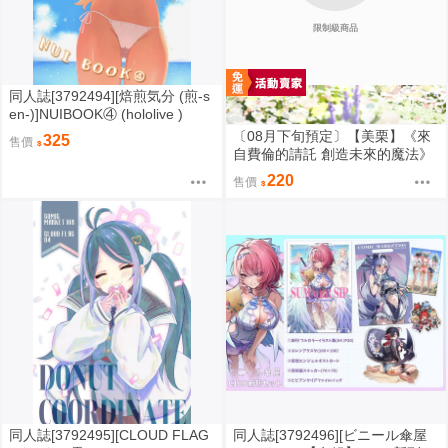
限制級商品
同人誌[3792494][焙煎気分 (煎‐s
en‐)]NUIBOOK④ (hololive )
〔08月下旬預定〕【美栗】《來
325
售價
自費倫的請託 創造未來的魔法》
B5/32P黑白內頁/繁體中文/無修
220
售價
正⬢黑市兔－心動大鳥團 (parod
y: 葬送的芙莉蓮 葬送のフリーレ
ン Frieren) FF47
同人誌[3792495][CLOUD FLAG
同人誌[3792496][ビニール傘屋