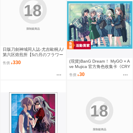
18
限制級商品
日版刀劍神域同人誌-尤吉歐桐人/
第六区焙煎所【5の月のフラワー
ムーン】
(現貨)BanG Dream！ MyGO × A
330
售價
ve Mujica 官方角色收集卡《CRY
CHIC》（單售）
30
售價
18
限制級商品