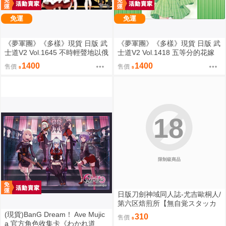
免運
免運
《夢軍團》《多樣》現貨 日版 武
《夢軍團》《多樣》現貨 日版 武
士道V2 Vol.1645 不時輕聲地以俄
士道V2 Vol.1418 五等分的花嫁
語遮羞的鄰座艾莉同學 動漫桌墊
動漫桌墊 卡墊 中野四葉
1400
1400
售價
售價
卡墊 全員
18
限制級商品
日版刀劍神域同人誌-尤吉歐桐人/
第六区焙煎所【無自覚スタッカ
ート】
(現貨)BanG Dream！ Ave Mujic
310
售價
a 官方角色收集卡《わかれ道