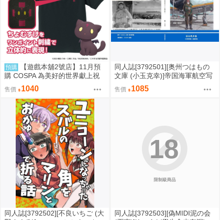
【遊戲本舖2號店】11月預
同人誌[3792501][奥州つはもの
預購
購 COSPA 為美好的世界獻上祝
文庫 (小玉克幸)]帝国海軍航空写
福！ 點仔 刺繡Polo衫 0822
真集 (ミリタリー)
1040
1085
售價
售價
18
限制級商品
同人誌[3792502][不良いちご (大
同人誌[3792503][偽MIDI泥の会