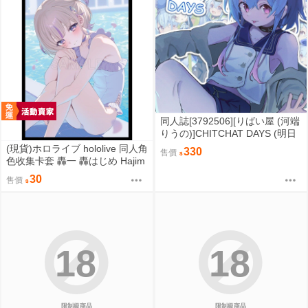
同人誌[3792506][りばい屋 (河端
りうの)]CHITCHAT DAYS (明日
方舟)
(現貨)ホロライブ hololive 同人角
330
售價
色收集卡套 轟一 轟はじめ Hajim
e 泳裝ver.（單售）
30
售價
18
18
限制級商品
限制級商品