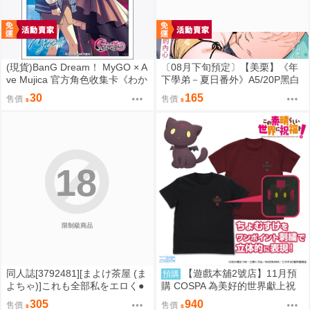
(現貨)BanG Dream！ MyGO × A
〔08月下旬預定〕【美栗】《年
ve Mujica 官方角色收集卡《わか
下學弟－夏日番外》A5/20P黑白
れ道の、その先へ》（單售）
內頁/繁體中文/無修正⬢黑市兔－
30
165
售價
售價
心動大鳥團 FF47
18
限制級商品
同人誌[3792481][まよけ茶屋 (ま
【遊戲本舖2號店】11月預
預購
よちゃ)]これも全部私をエロく●
購 COSPA 為美好的世界獻上祝
●したかほちゃんが悪いんだから
福！ 點仔 刺繡T恤 黑/紅 2款分售
305
940
售價
售價