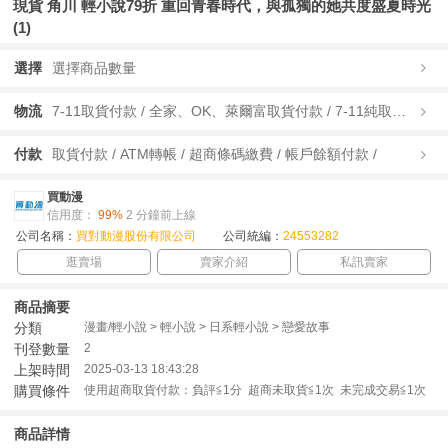
現貨 角川 輕小說79折 重回青春時代，與孤獨的她共度盛夏時光
(1)
選擇
選擇商品數量
物流
7-11取貨付款 / 全家、OK、萊爾富取貨付款 / 7-11純取貨 / 全家、OK、萊爾富純取貨 / 宅配/快遞 /
付款
取貨付款 / ATM轉帳 / 超商條碼繳費 / 帳戶餘額付款 /
買動漫
信用度：
99%
2 分鐘前上線
公司名稱：
買對動漫股份有限公司
公司統編：
24553282
逛賣場
賣家介紹
私訊賣家
商品摘要
分類
漫畫/輕小說 > 輕小說 > 日系輕小說 > 戀愛故事
刊登數量
2
上架時間
2025-03-13 18:43:28
購買條件
使用超商取貨付款：負評≦1分 超商未取貨≦1次 未完成交易≦1次
商品詳情