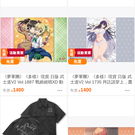
免運
免運
《夢軍團》《多樣》現貨 日版 武
《夢軍團》《多樣》現貨 日版 武
士道V2 Vol.1887 戰姬絕唱XD 動
士道V2 Vol.1735 拜託請穿上，鷹
漫桌墊 卡墊 調&切歌
峰同學 動漫桌墊 卡墊 鷹峰高嶺
1400
1400
售價
售價