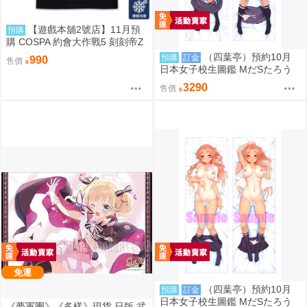
【遊戲本舖2號店】11月預
預購
購 COSPA 約會大作戰5 刻刻帝Z
aphkiel 雙面編織涼感速乾T恤 08
（四葉亭）預約10月
預購
訂金
990
售價
22
日本女子校生圖鑑 MだSたろう
原畫 速水陽菜 抱枕套 0826
3290
售價
免運
（四葉亭）預約10月
預購
訂金
日本女子校生圖鑑 MだSたろう
《夢軍團》《多樣》現貨 日版 武