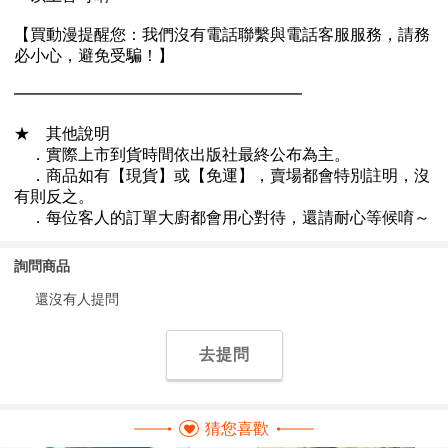
詢問商品
還沒有人提問
去提問
猜您喜歡