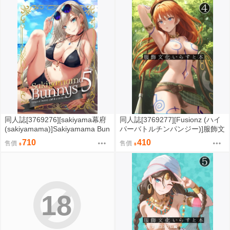
同人誌[3769276][sakiyama幕府
同人誌[3769277][Fusionz (ハイ
(sakiyamama)]Sakiyamama Bun
パーバトルチンパンジー)]服飾文
nys 5 (原創)
化いらすと本4 (原創)
710
410
售價
售價
18