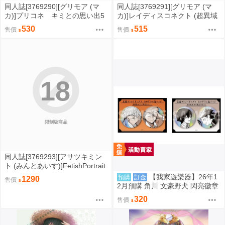
同人誌[3769290][グリモア (マ
同人誌[3769291][グリモア (マ
カ)]プリコネ キミとの思い出5
カ)]レイディスコネクト (超異域
(超異域公主連結)
公主連結)
530
515
售價
售價
18
限制級商品
同人誌[3769293][アサツキミン
ト (みんとあいす)]FetishPortrait
s (其他)
【我家遊樂器】26年1
預購
訂金
1290
售價
2月預購 角川 文豪野犬 閃亮徽章
組 2款可選
320
售價