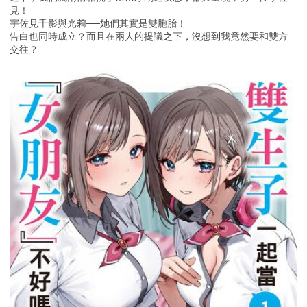
見！
宇佐見千影與光莉──她們其實是雙胞胎！
告白也同時成立？而且在兩人的提議之下，沒想到我竟然要和雙方
交往？