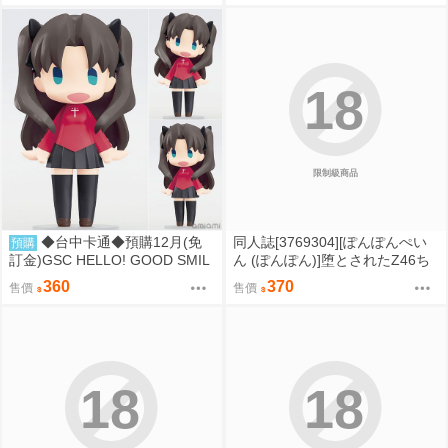
18
限制級商品
◆台中卡通◆預購12月(免
同人誌[3769304][ぽんぽんぺい
預購
訂金)GSC HELLO! GOOD SMIL
ん (ぽんぽん)]堕とされたZ46ち
E Fate 遠坂凛 0901
ゃん (碧藍航線)
360
370
售價
售價
18
18