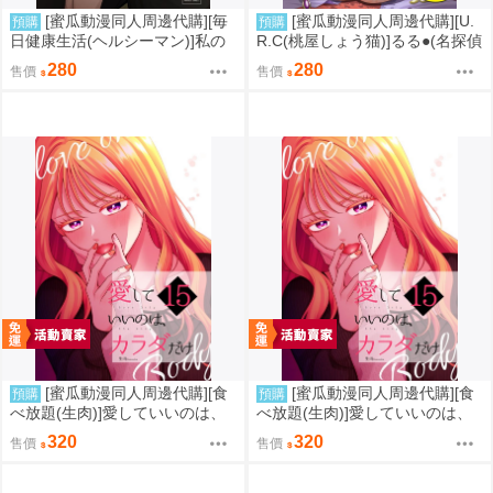
[蜜瓜動漫同人周邊代購][毎
[蜜瓜動漫同人周邊代購][U.
預購
預購
日健康生活(ヘルシーマン)]私の
R.C(桃屋しょう猫)]るる●(名探偵
天使な娘(同人誌)
光之美少女!)(同人誌)
280
280
售價
售價
[蜜瓜動漫同人周邊代購][食
[蜜瓜動漫同人周邊代購][食
預購
預購
べ放題(生肉)]愛していいのは、
べ放題(生肉)]愛していいのは、
カラダだけ15(同人誌)
カラダだけ15【メロン限定特典
320
320
售價
售價
付】(同人誌)