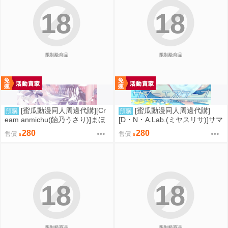
18
18
限制級商品
限制級商品
[蜜瓜動漫同人周邊代購][Cr
[蜜瓜動漫同人周邊代購]
預購
預購
eam anmichu(飴乃うさり)]まほ
[D・N・A.Lab.(ミヤスリサ)]サマ
うしょうじょのひみつ(同人誌)
ーエスケープ(同人誌)
280
280
售價
售價
18
18
限制級商品
限制級商品