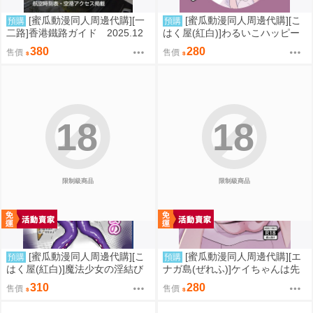
[蜜瓜動漫同人周邊代購][一
[蜜瓜動漫同人周邊代購][こ
預購
預購
二路]香港鐵路ガイド 2025.12
はく屋(紅白)]わるいこハッピー
(同人誌)
マジック(偶像大師)(同人誌)
380
280
售價
售價
18
18
限制級商品
限制級商品
[蜜瓜動漫同人周邊代購][こ
[蜜瓜動漫同人周邊代購][エ
預購
預購
はく屋(紅白)]魔法少女の淫結び
ナガ島(ぜれふ)]ケイちゃんは先
(偶像大師)(同人誌)
生の事がキライらしい(蔚藍檔案)
310
280
售價
售價
(同人誌)