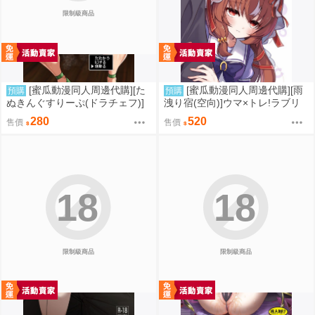
限制級商品
[蜜瓜動漫同人周邊代購][た
[蜜瓜動漫同人周邊代購][雨
預購
預購
ぬきんぐすりーぷ(ドラチェフ)]
洩り宿(空向)]ウマ×トレ!ラブリ
勇者のママはハメられてしまっ
ィーダービー Vol.9(賽馬娘)(同人
280
520
售價
售價
た!(同人誌)
誌)
18
18
限制級商品
限制級商品