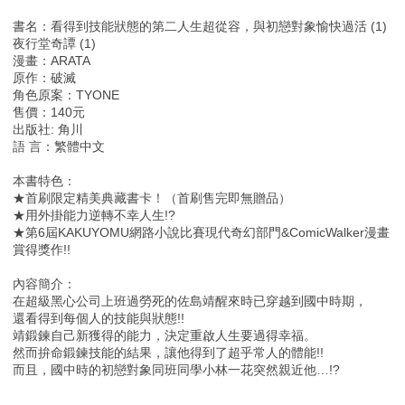
書名：看得到技能狀態的第二人生超從容，與初戀對象愉快過活 (1)
夜行堂奇譚 (1)
漫畫：ARATA
原作：破滅
角色原案：TYONE
售價：140元
出版社: 角川
語 言：繁體中文
本書特色：
★首刷限定精美典藏書卡！（首刷售完即無贈品）
★用外掛能力逆轉不幸人生!?
★第6屆KAKUYOMU網路小說比賽現代奇幻部門&ComicWalker漫畫
賞得獎作!!
內容簡介：
在超級黑心公司上班過勞死的佐島靖醒來時已穿越到國中時期，
還看得到每個人的技能與狀態!!
靖鍛鍊自己新獲得的能力，決定重啟人生要過得幸福。
然而拚命鍛鍊技能的結果，讓他得到了超乎常人的體能!!
而且，國中時的初戀對象同班同學小林一花突然親近他…!?