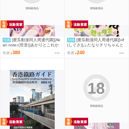
限制級商品
限制級商品
[蜜瓜動漫同人周邊代購][Ak
[蜜瓜動漫同人周邊代購][vif
預購
預購
ari note♪(世音)]あかりとこれか
(しぐさ)]ふたなりチリちゃんと
らもずっと一緒! 10(同人誌)
いちゃラブセックス2(寶可夢)(同
380
240
售價
售價
人誌)
18
限制級商品